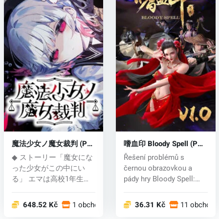
魔法少女ノ魔女裁判 (PC)
嗜血印 Bloody Spell (PC)
key
key
◆ ストーリー「魔女にな
Řešení problémů s
った少女がこの中にい
černou obrazovkou a
る」 エマは高校1年生に
pády hry Bloody Spell:
なる朝、目...
Stáhněte a na...
648.52 Kč
1 obchodech
36.31 Kč
11 obchode