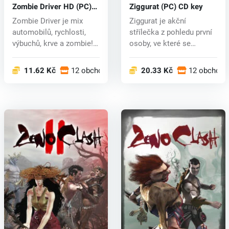
Zombie Driver HD (PC)
Ziggurat (PC) CD key
CD key
Zombie Driver je mix
Ziggurat je akční
automobilů, rychlosti,
střílečka z pohledu první
výbuchů, krve a zombie!
osoby, ve které se
Bojujte...
zmocníte rol...
11.62 Kč
12 obchodech
20.33 Kč
12 obchode