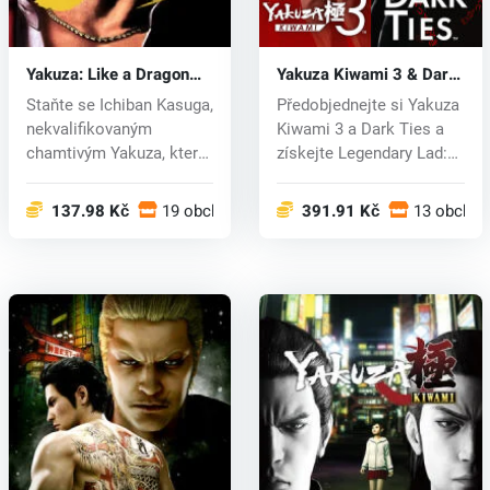
Yakuza: Like a Dragon
Yakuza Kiwami 3 & Dark
(PC) key
Ties (PC) key
Staňte se Ichiban Kasuga,
Předobjednejte si Yakuza
nekvalifikovaným
Kiwami 3 a Dark Ties a
chamtivým Yakuza, který
získejte Legendary Lad:
byl na p...
Ich...
137.98 Kč
19 obchodech
391.91 Kč
13 obcho