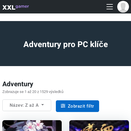
Adventury pro PC klíče
Adventury
Zobrazuje se 1 až 20 z 1529 výsledků
Název: Z až A
Zobrazit filtr