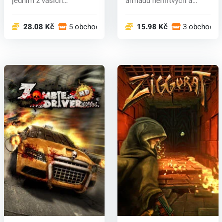
jedním z vašich
armádu nemrtvých a
primárních úko...
obrovsk...
28.08 Kč
5 obchodech
15.98 Kč
3 obchodec