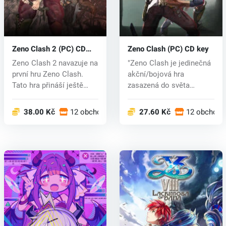
Zeno Clash 2 (PC) CD
Zeno Clash (PC) CD key
key
Zeno Clash 2 navazuje na
"Zeno Clash je jedinečná
první hru Zeno Clash.
akční/bojová hra
Tato hra přináší ještě
zasazená do světa
větší...
punkové fa...
38.00 Kč
12 obchodech
27.60 Kč
12 obchode