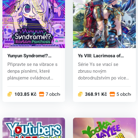
Yunyun Syndrome!?
Ys VIII: Lacrimosa of
Rhythm Psychosis (PC)
DANA (PC) CD key
Připravte se na vibrace s
Série Ys se vrací se
key
denpa písněmi, které
zbrusu novým
plánujeme ovládnout
dobrodružstvím po více
internet...
než 8 letech. Adol...
103.85 Kč
7 obchodech
368.91 Kč
5 obchode