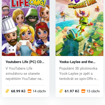
Youtubers Life (PC) CD
Yooka-Laylee and the
key
Impossible Lair (PC) key
V YouTubers Life
Populární 3D plošinovka
simulátoru se stanete
Yook-Laylee je zpět a
největším YouTuber na
tentokrát se spin-Offe v
světě, a to dí...
podo...
68.99 Kč
14 obchodech
61.97 Kč
13 obchode