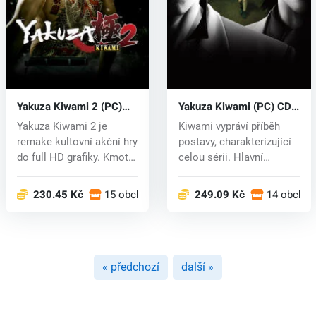
Yakuza Kiwami 2 (PC)
Yakuza Kiwami (PC) CD
CD key
key
Yakuza Kiwami 2 je
Kiwami vypráví příběh
remake kultovní akční hry
postavy, charakterizující
do full HD grafiky. Kmotr
celou sérii. Hlavní
japo...
protago...
230.45 Kč
15 obchodech
249.09 Kč
14 obcho
« předchozí
další »