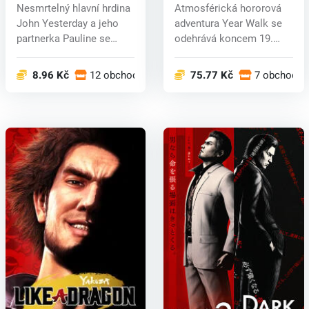
CD key
Nesmrtelný hlavní hrdina
Atmosférická hororová
John Yesterday a jeho
adventura Year Walk se
partnerka Pauline se
odehrává koncem 19.
vydali...
století a...
8.96 Kč
12 obchodech
75.77 Kč
7 obchodec