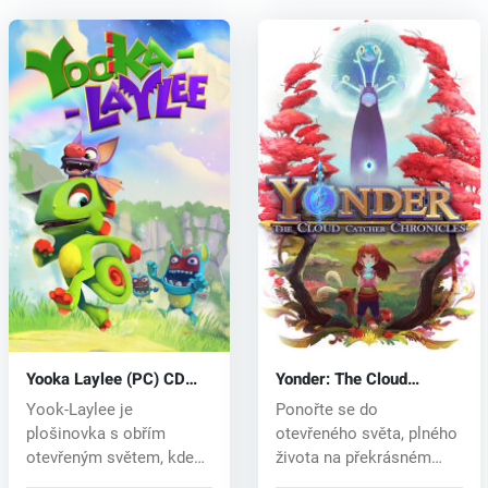
Yooka Laylee (PC) CD
Yonder: The Cloud
key
Catcher Chronicles (PC)
Yook-Laylee je
Ponořte se do
CD key
plošinovka s obřím
otevřeného světa, plného
otevřeným světem, kde
života na překrásném
objevíte krásné svě...
ostrově. Tento...