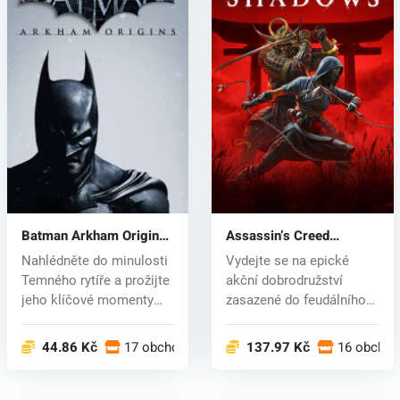
Batman Arkham Origins
Assassin’s Creed
(PC) CD key
Shadows (PC) key
Nahlédněte do minulosti
Vydejte se na epické
Temného rytíře a prožijte
akční dobrodružství
jeho klíčové momenty
zasazené do feudálního
živo...
Japonska! P...
44.86 Kč
17 obchodech
137.97 Kč
16 obcho