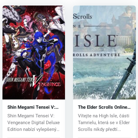
Shin Megami Tensei V:
The Elder Scrolls Online:
Vengeance (PC) key
High Isle (PC) key
Shin Megami Tensei V:
Vítejte na High Isle, části
Vengeance Digital Deluxe
Tamrielu, která se v Elder
Edition nabízí vylepšený
Scrolls nikdy předtí...
her...