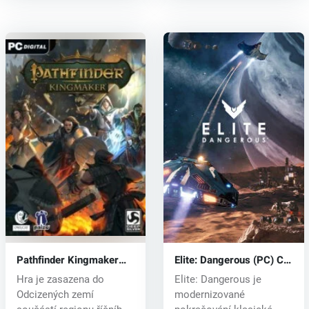
Pathfinder Kingmaker
Elite: Dangerous (PC) CD
(PC) CD key
key
Hra je zasazena do
Elite: Dangerous je
Odcizených zemí
modernizované