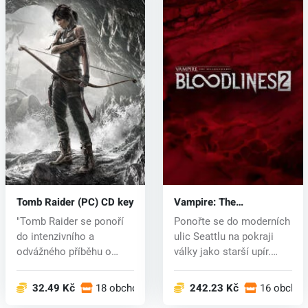
Tomb Raider (PC) CD key
Vampire: The
Masquerade® -
"Tomb Raider se ponoří
Ponořte se do moderních
Bloodlines™ 2 (PC) key
do intenzivního a
ulic Seattlu na pokraji
odvážného příběhu o
války jako starší upír.
původu La...
Set...
32.49 Kč
18 obchodech
242.23 Kč
16 obcho