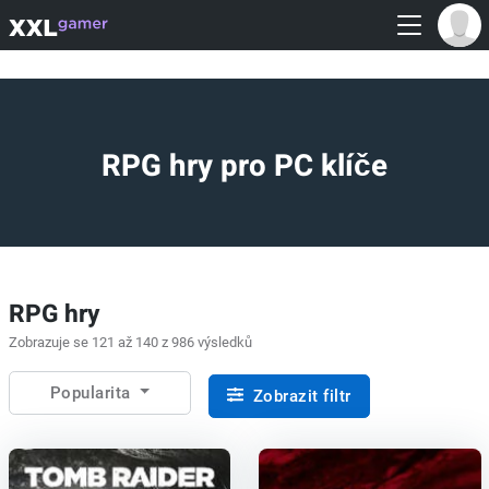
RPG hry pro PC klíče
RPG hry
Zobrazuje se 121 až 140 z 986 výsledků
Popularita
Zobrazit filtr