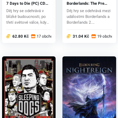
7 Days to Die (PC) CD
Borderlands: The Pre
key
Sequel (PC) CD key
Děj hry se odehrává v
Děj hry se odehrává mezi
blízké budoucnosti, po
událostmi Borderlands a
třetí světové válce, kdy
Borderlands 2.
se Ze...
Prozkoumáte...
62.80 Kč
17 obchodech
31.04 Kč
19 obchode