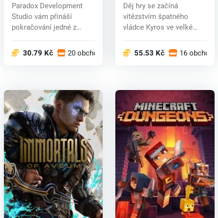
key
Paradox Development
Děj hry se začíná
Studio vám přináší
vítězstvím špatného
pokračování jedné z
vládce Kyros ve velké
nejpopulárnějšíc...
válce. Ujmete s...
30.79 Kč
20 obchodech
55.53 Kč
16 obchode