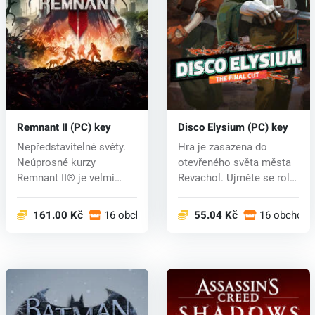
Remnant II (PC) key
Disco Elysium (PC) key
Nepředstavitelné světy.
Hra je zasazena do
Neúprosné kurzy
otevřeného světa města
Remnant II® je velmi
Revachol. Ujměte se role
očekávané pokr...
detektiv...
161.00 Kč
16 obchodech
55.04 Kč
16 obchode