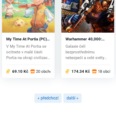
My Time At Portia (PC)
Warhammer 40,000:
CD key
Space Marine 2 (PC) key
V My Time At Portia se
Galaxie čelí
ocitnete v malé části
bezprostřednímu
Portia na okraji civilizace
nebezpečí a celé světy
a...
podléhají zkáze. Impéri...
69.10 Kč
20 obchodech
174.34 Kč
18 obcho
« předchozí
další »