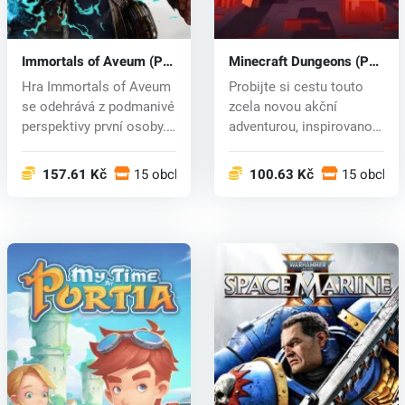
Immortals of Aveum (PC)
Minecraft Dungeons (PC)
key
key
Hra Immortals of Aveum
Probijte si cestu touto
se odehrává z podmanivé
zcela novou akční
perspektivy první osoby.
adventurou, inspirovanou
V r...
klasický...
157.61 Kč
15 obchodech
100.63 Kč
15 obcho