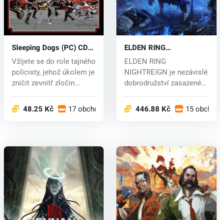
Sleeping Dogs (PC) CD
ELDEN RING
key
NIGHTREIGN (PC) key
Vžijete se do role tajného
ELDEN RING
policisty, jehož úkolem je
NIGHTREIGN je nezávislé
zničit zevnitř zločin...
dobrodružství zasazené
do vesmíru ELDEN...
48.25 Kč
17 obchodech
446.88 Kč
15 obcho