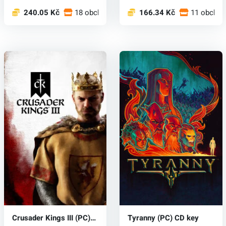
240.05 Kč
18 obchodech
166.34 Kč
11 obcho
Crusader Kings III (PC)
Tyranny (PC) CD key