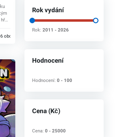
ey
tku
Rok vydání
ckým
 hře
Rok:
2011 - 2026
6 obchodech
Hodnocení
Hodnocení:
0 - 100
Cena (Kč)
Cena:
0 - 25000