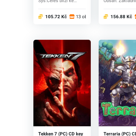
Sys:Celes blíží ke
Obsah: Základní hra
zkáze, což značí možný
Speciální bonus:
ko...
105.72 Kč
13 obchodech
156.88 Kč
Tekken 7 (PC) CD key
Terraria (PC) C