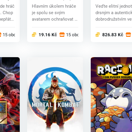
CD key
Company™ (PC) k
kde hráč
Hlavním úkolem hráče
Veďte elitní jedno
á. Chop
je spolu se svým
drsným a autenti
nepřátel
avatarem ochraňovat a
dobrodružstvím ve
zároveň i bráni...
STAR WARS...
15 obchodech
19.16 Kč
15 obchodech
826.83 Kč