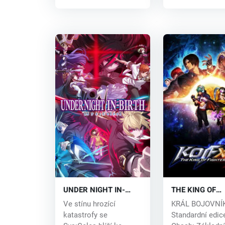
UNDER NIGHT IN-
THE KING OF
BIRTH II Sys:Celes
FIGHTERS XV (
Ve stínu hrozící
KRÁL BOJOVNÍ
(PC) key
katastrofy se
Standardní edic