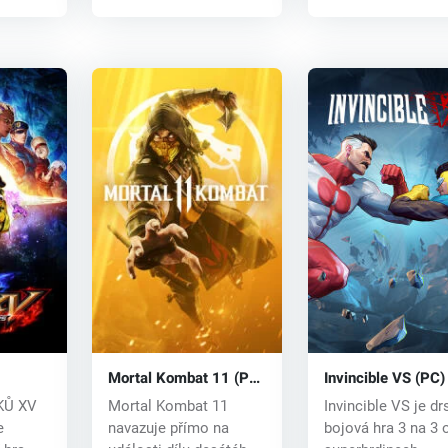
Mortal Kombat 11 (PC)
Invincible VS (PC)
PC) key
CD key
KŮ XV
Mortal Kombat 11
Invincible VS je dr
e
navazuje přímo na
bojová hra 3 na 3 