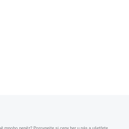
ečně mnoho peněz? Porovnejte si ceny her u nás a ušetřete.