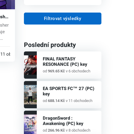
sher
Filtrovat výsledky
y
sher
uje
Poslední produkty
11 obchodech
FINAL FANTASY
RESONANCE (PC) key
od
969.65 Kč
v 6 obchodech
EA SPORTS FC™ 27 (PC)
key
od
688.14 Kč
v 11 obchodech
DragonSword :
Awakening (PC) key
od
266.96 Kč
v 8 obchodech