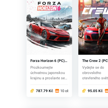
Forza Horizon 6 (PC)
The Crew 2 (PC
key
key
Prozkoumejte
Vydejte se do
úchvatnou japonskou
obrovského
krajinu a proslavte se
otevřeného svě
jako závodní legend...
Crew 2. Hra Cre
nabízí obr...
787.79 Kč
10 obchodech
95.05 Kč