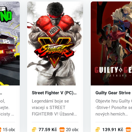
Street Fighter V (PC)
Guilty Gear Strive
ey
CD key
key
ol,
Legendární boje se
Objevte hru Guilty
ejte.
vracejí s STREET
-Strive-! Ponořte s
icisty a
FIGHTER® V! Úžasně
nových herních
vizuálně vypadající...
mechanismů n...
15 obchodech
77.59 Kč
20 obchodech
139.91 Kč