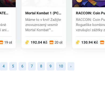
RATE
Mortal Kombat 1 (PC)
RACCOIN: Coin Pu
C) key
key
Roguelike (PC) ke
Máme to v krvi! Zažijte
RACCOIN: Coin Pu
ěšně
znovuzrozený vesmír
Roguelike kombin
ní anime
Mortal Kombat™
vzrušující zážitky z
vytvořený bohem...
tradičních ar...
19 obchodech
192.04 Kč
20 obchodech
130.94 Kč
4
5
6
7
8
9
10
›