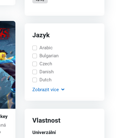
Jazyk
Arabic
Bulgarian
Czech
Danish
Dutch
Zobrazit
více
 key
Vlastnost
sná
Univerzální
o