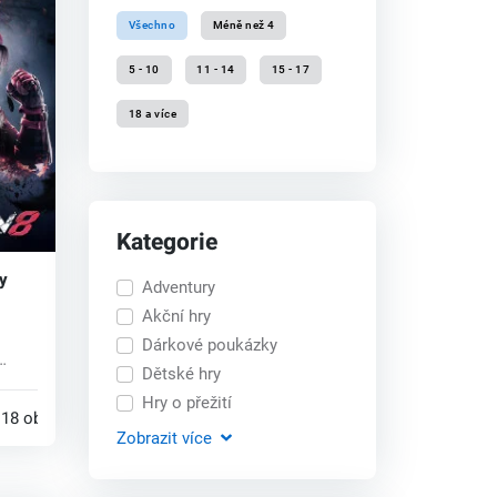
Všechno
Méně než 4
5 - 10
11 - 14
15 - 17
18 a více
Kategorie
y
Adventury
Akční hry
Dárkové poukázky
Dětské hry
KEN
Hry o přežití
18 obchodech
Zobrazit
více