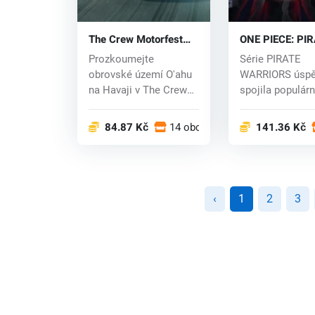
The Crew Motorfest
ONE PIECE: PI
(PC) key
WARRIORS 4 (P
Prozkoumejte
Série PIRATE
obrovské území O'ahu
WARRIORS úsp
na Havaji v The Crew
spojila populár
Motorfest, vzrušujíc...
ONE PIECE s
napínavou...
84.87 Kč
14 obchodech
141.36 Kč
‹
1
2
3