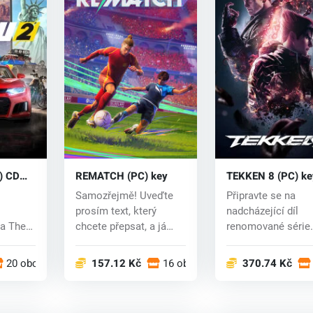
) CD
REMATCH (PC) key
TEKKEN 8 (PC) ke
Samozřejmě! Uveďte
Připravte se na
prosím text, který
nadcházející díl
ta The
chcete přepsat, a já
renomované série
w 2
vám rád pomohu.
bojových her TEK
8. Vi...
20 obchodech
157.12 Kč
16 obchodech
370.74 Kč