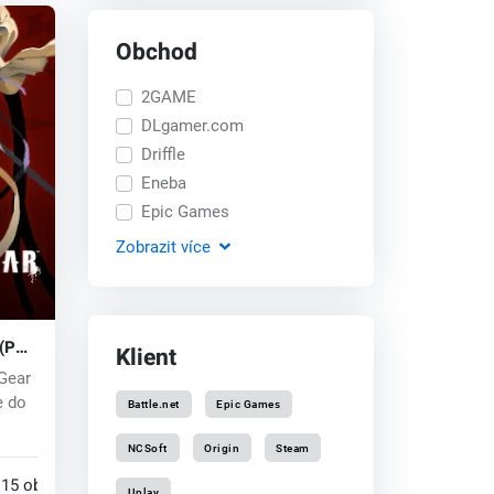
Obchod
2GAME
DLgamer.com
Driffle
Eneba
Epic Games
Zobrazit
více
 (PC)
Klient
 Gear
e do
Battle.net
Epic Games
NCSoft
Origin
Steam
15 obchodech
Uplay