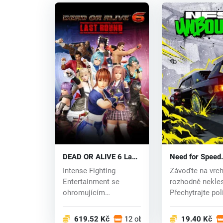
DEAD OR ALIVE 6 Last
Need for Speed
Round (PC) key
Unbound (PC) k
Intense Fighting
Závoďte na vrch
Entertainment se
rozhodně nekles
ohromujícím
Přechytrajte pol
způsobem vrací s
zapojte se...
oblíbenou 3D...
619.52 Kč
12 obchodech
19.40 Kč