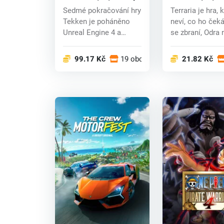
Sedmé pokračování hry
Terraria je hra, 
Tekken je poháněno
neví, co ho ček
Unreal Engine 4 a
se zbraní, Odra 
přichází s další...
z...
99.17 Kč
19 obchodech
21.82 Kč