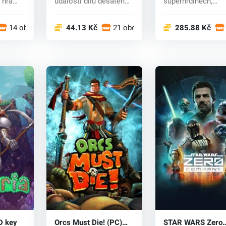
události dílu desátého.
superhrdinech,
 Ex...
Shinnok byl sice...
zasazená do světa.
14 obchodech
44.13 Kč
21 obchodech
285.88 Kč
D key
Orcs Must Die! (PC)
STAR WARS Zero