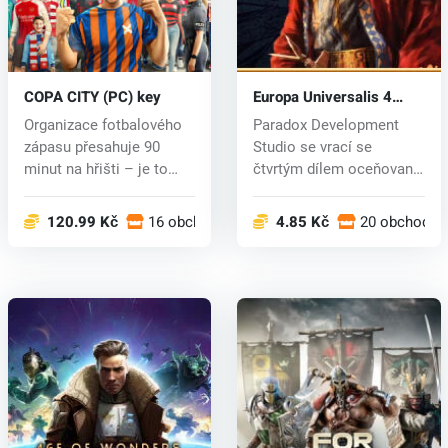
COPA CITY (PC) key
Europa Universalis 4
(PC) CD key
Organizace fotbalového
Paradox Development
zápasu přesahuje 90
Studio se vrací se
minut na hřišti – je to
čtvrtým dílem oceňované
dvoutýde...
série Europa...
120.99 Kč
16 obchodech
4.85 Kč
20 obchodec