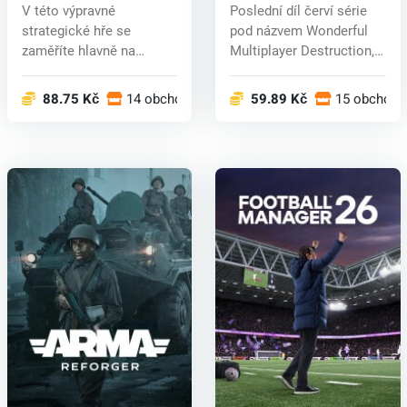
key
key
V této výpravné
Poslední díl červí série
strategické hře se
pod názvem Wonderful
zaměříte hlavně na
Multiplayer Destruction,
dobývání území a ovlá...
bude...
88.75 Kč
14 obchodech
59.89 Kč
15 obchode