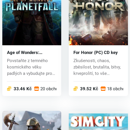
Age of Wonders:
For Honor (PC) CD key
Planetfall (PC) CD key
Povstaňte z temného
Zkušenosti, chaos,
kosmického věku
zběsilost, brutalita, bitvy,
padlých a vybudujte pro
krveprolití, to vše
svůj lid novou...
obsahuj...
33.46 Kč
20 obchodech
39.52 Kč
18 obchode