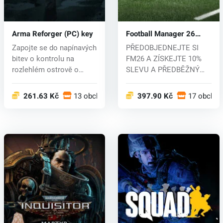
Arma Reforger (PC) key
Football Manager 26
(PC) key
Zapojte se do napínavých
PŘEDOBJEDNEJTE SI
bitev o kontrolu na
FM26 A ZÍSKEJTE 10%
rozlehlém ostrově o
SLEVU A PŘEDBĚŽNÝ
rozloze 51...
PŘÍSTUP Zažijte nov...
261.63 Kč
13 obchodech
397.90 Kč
17 obcho