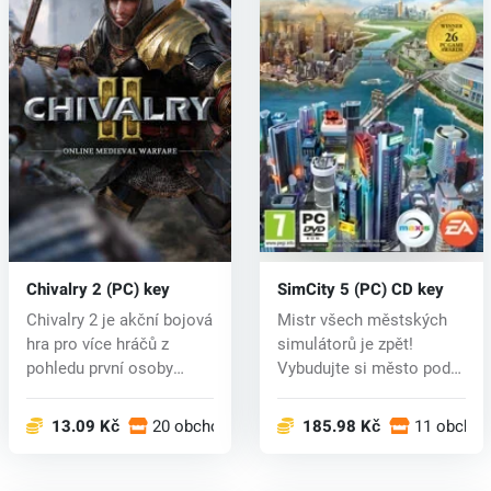
Chivalry 2 (PC) key
SimCity 5 (PC) CD key
Chivalry 2 je akční bojová
Mistr všech městských
hra pro více hráčů z
simulátorů je zpět!
pohledu první osoby
Vybudujte si město podle
inspiro...
svých př...
13.09 Kč
20 obchodech
185.98 Kč
11 obcho