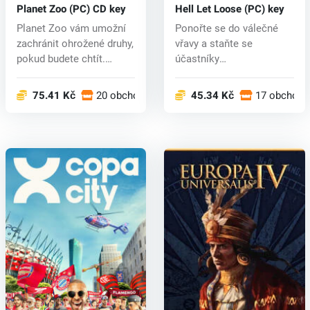
Planet Zoo (PC) CD key
Hell Let Loose (PC) key
Planet Zoo vám umožní
Ponořte se do válečné
zachránit ohrožené druhy,
vřavy a staňte se
pokud budete chtít.
účastníky
Obecně...
nejlegendárnějších
konfli...
75.41 Kč
20 obchodech
45.34 Kč
17 obchode