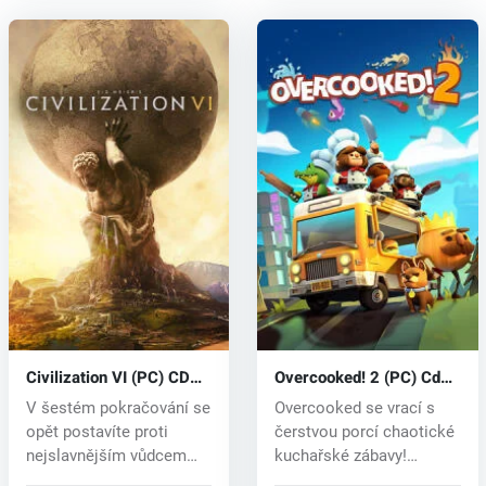
Civilization VI (PC) CD
Overcooked! 2 (PC) Cd
key
key
V šestém pokračování se
Overcooked se vrací s
opět postavíte proti
čerstvou porcí chaotické
nejslavnějším vůdcem
kuchařské zábavy!
lidské hi...
Vydejte se...