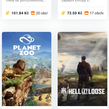
třeba se porozhlédnout
západní Evropy s
po dalších....
armádami Východ...
101.84 Kč
20 obchodech
72.50 Kč
17 obchode