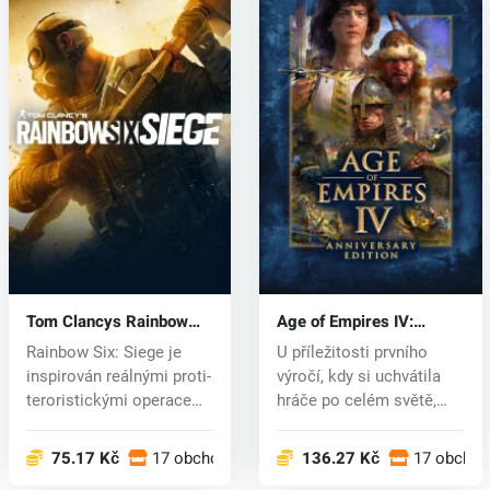
Tom Clancys Rainbow
Age of Empires IV:
Six Siege (PC) CD key
Anniversary Edition (PC)
Rainbow Six: Siege je
U příležitosti prvního
key
inspirován reálnými proti-
výročí, kdy si uchvátila
teroristickými operacemi
hráče po celém světě,
po...
pokra...
75.17 Kč
17 obchodech
136.27 Kč
17 obcho