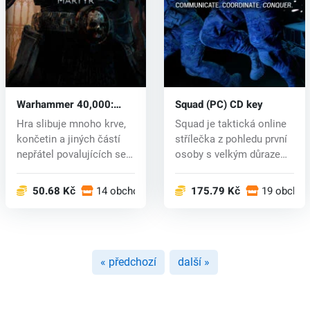
Warhammer 40,000:
Squad (PC) CD key
Inquisitor - Martyr (PC)
Hra slibuje mnoho krve,
Squad je taktická online
CD key
končetin a jiných částí
střílečka z pohledu první
nepřátel povalujících se
osoby s velkým důrazem
ko...
n...
50.68 Kč
14 obchodech
175.79 Kč
19 obcho
« předchozí
další »