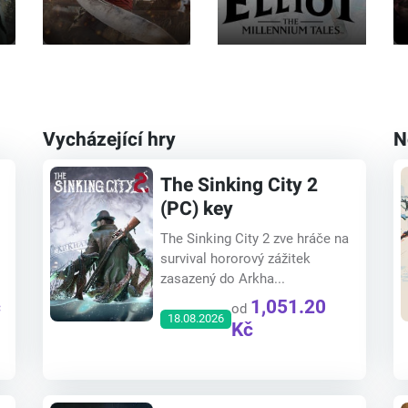
Vycházející hry
N
The Sinking City 2
(PC) key
The Sinking City 2 zve hráče na
survival hororový zážitek
zasazený do Arkha...
č
1,051.20
od
18.08.2026
Kč