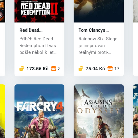
Red Dead
Tom Clancys
Redemption 2 (PC)
Rainbow Six Siege
Příběh Red Dead
Rainbow Six: Siege
CD key
(PC) CD key
Redemption II vás
je inspirován
pošle několik let
reálnými proti-
před události Red
teroristickými
Dead...
operacemi po...
17 obchodech
173.56 Kč
20 obchodech
75.04 Kč
17 obchod