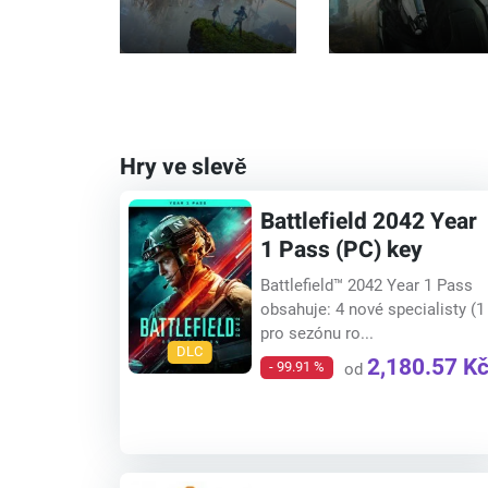
Hry ve slevě
Battlefield 2042 Year
1 Pass (PC) key
Battlefield™ 2042 Year 1 Pass
obsahuje: 4 nové specialisty (1
pro sezónu ro...
DLC
2,180.57 K
- 99.91 %
od