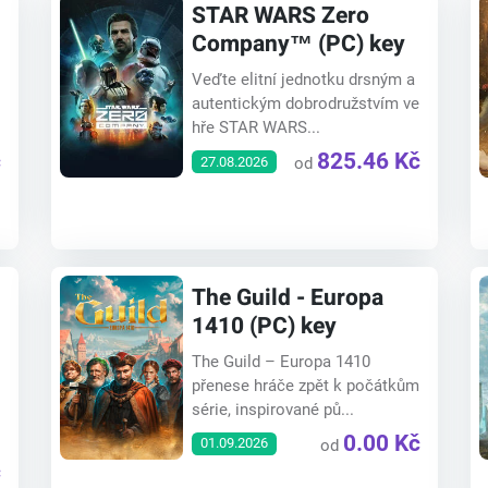
STAR WARS Zero
Company™ (PC) key
Veďte elitní jednotku drsným a
autentickým dobrodružstvím ve
hře STAR WARS...
č
825.46 Kč
27.08.2026
od
The Guild - Europa
1410 (PC) key
The Guild – Europa 1410
přenese hráče zpět k počátkům
série, inspirované pů...
0.00 Kč
01.09.2026
od
č