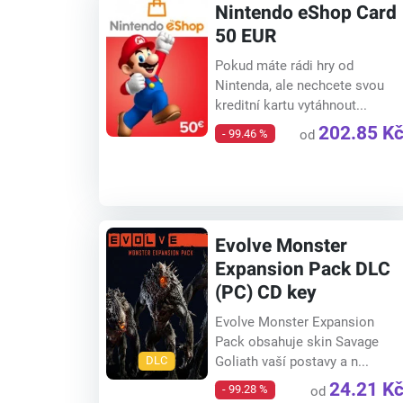
Nintendo eShop Card
50 EUR
Pokud máte rádi hry od
Nintenda, ale nechcete svou
kreditní kartu vytáhnout...
202.85 K
- 99.46 %
od
Evolve Monster
Expansion Pack DLC
(PC) CD key
Evolve Monster Expansion
Pack obsahuje skin Savage
Goliath vaší postavy a n...
DLC
24.21 K
- 99.28 %
od