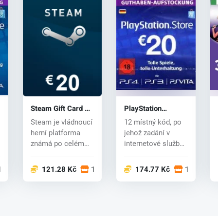
Steam Gift Card 20
PlayStation
EUR
Network Card 20
Steam je vládnoucí
12 místný kód, po
EUR
herní platforma
jehož zadání v
známá po celém
internetové službě
světě, v níž počet
PlayStation
uživat...
Network, se...
12 obchodech
121.28 Kč
14 obchodech
174.77 Kč
12 obcho