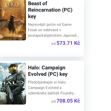
Beast of
Reincarnation (PC)
key
Nejnovější počin od Game
Freak se odehrává v
postapokalyptickém Japonsku,
k...
573.71 Kč
od
Halo: Campaign
Evolved (PC) key
Předobjednejte si Halo:
Campaign Evolved a
odemkněte balíček Foundry
Armory...
708.05 Kč
od