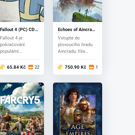
Fallout 4 (PC) CD
Echoes of Aincrad
key
(PC) key
Fallout 4 je
Vstupte do
pokračování
plovoucího hradu
populární
Aincradu, říše
postapokalyptické
ohromující krásy a
RPG série. Fallout
věčného nebez...
ech
65.84 Kč
22 obchodech
750.90 Kč
14 obchodech
4 s...