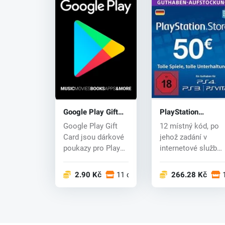
Google Play Gift
PlayStation
Card Code
Network Card 50
Google Play Gift
12 místný kód, po
EUR
Card jsou dárkové
jehož zadání v
poukazy pro Play
internetové službě
Store, kde si za ně
PlayStation
bud...
Network, se...
2.90 Kč
11 obchodech
266.28 Kč