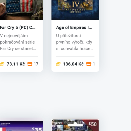
Far Cry 5 (PC) CD
Age of Empires IV:
key
Anniversary
V nejnovějším
U příležitosti
Edition (PC) key
pokračování série
prvního výročí, kdy
Far Cry se stanete
si uchvátila hráče
zástupcem šerifa z
po celém světě,
okres...
pokra...
dech
73.11 Kč
17 obchodech
136.04 Kč
17 obchodech