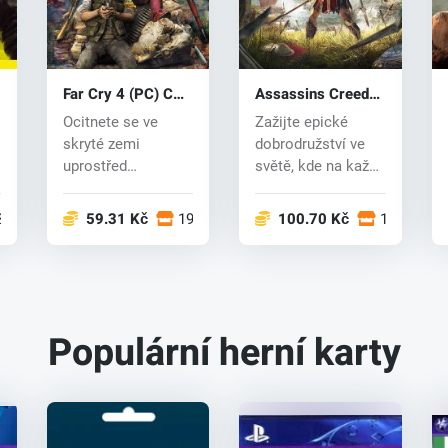
Far Cry 4 (PC) CD
Assassins Creed
key
Odyssey (PC) CD
Ocitnete se ve
Zažijte epické
key
skryté zemi
dobrodružství ve
uprostřed
světě, kde na každé
Himálaje, která je
volbě záleží.
sužována režimem
Odsouzený...
20 obchodech
59.31 Kč
19 obchodech
100.70 Kč
19 obcho
de...
Populární herní karty