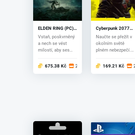
ELDEN RING (PC)
Cyberpunk 2077
key
(PC) CD key
Vstaň, poskvrněný
Naučte se přežít v
a nech se vést
okolním světě
milostí, aby ses
plném nebezpečí.
oháněl silou
Příběh hry se
Eldenského p...
odehrává v...
675.38 Kč
20 obchodech
169.21 Kč