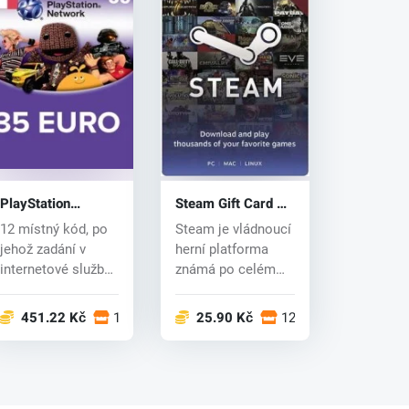
PlayStation
Steam Gift Card 50
Network Card 35
EUR
12 místný kód, po
Steam je vládnoucí
EUR
jehož zadání v
herní platforma
internetové službě
známá po celém
PlayStation
světě, v níž počet
Network, se...
uživat...
dech
451.22 Kč
11 obchodech
25.90 Kč
12 obchodech