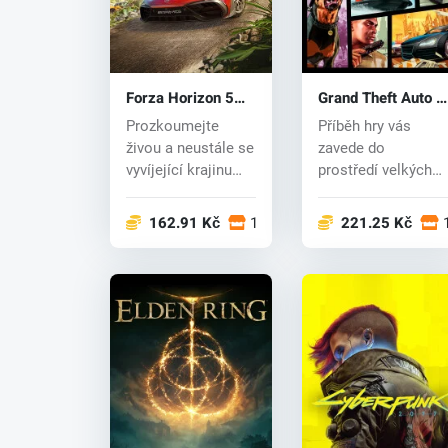
Forza Horizon 5
Grand Theft Auto V
(PC/Xbox One) key
(PC) CD key
Prozkoumejte
Příběh hry vás
živou a neustále se
zavede do
vyvíjející krajinu
prostředí velkých
Mexika v
rozměrů a s živým
otevřeném svět...
světem, což zn...
162.91 Kč
16 obchodech
221.25 Kč