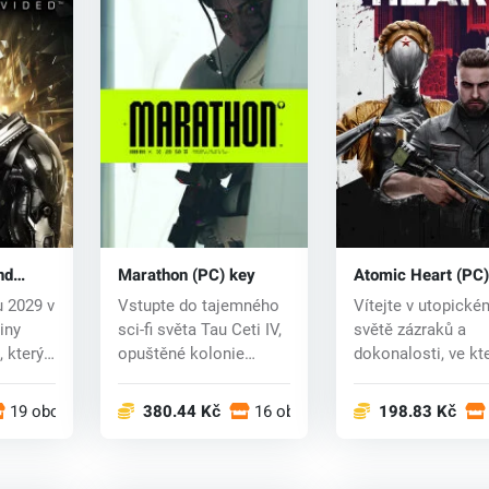
nd
Marathon (PC) key
Atomic Heart (PC)
D key
u 2029 v
Vstupte do tajemného
Vítejte v utopické
diny
sci-fi světa Tau Ceti IV,
světě zázraků a
 který
opuštěné kolonie
dokonalosti, ve k
hemžící se...
lidé žijí v harm...
19 obchodech
380.44 Kč
16 obchodech
198.83 Kč