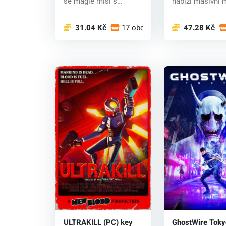
se magie mísí s
nabízí masivní 
moderní techniko...
exploze, vozidla.
31.04 Kč
17 obchodech
47.28 Kč
ULTRAKILL (PC) key
GhostWire Toky