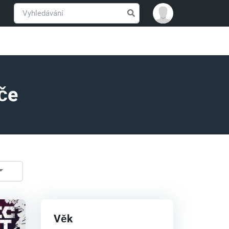
če
Věk