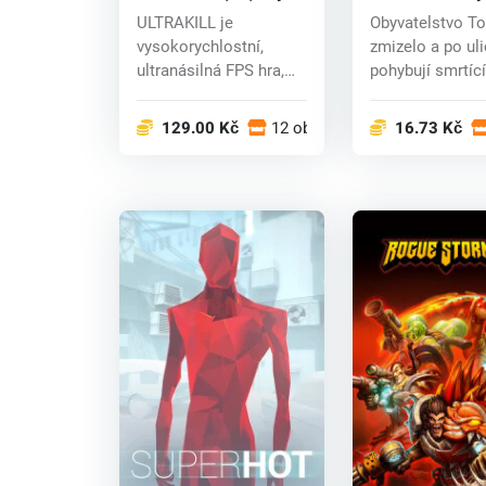
key
ULTRAKILL je
Obyvatelstvo To
vysokorychlostní,
zmizelo a po uli
ultranásilná FPS hra,
pohybují smrtící
která v sobě spojuje
nadpřirozené sí.
p...
129.00 Kč
12 obchodech
16.73 Kč