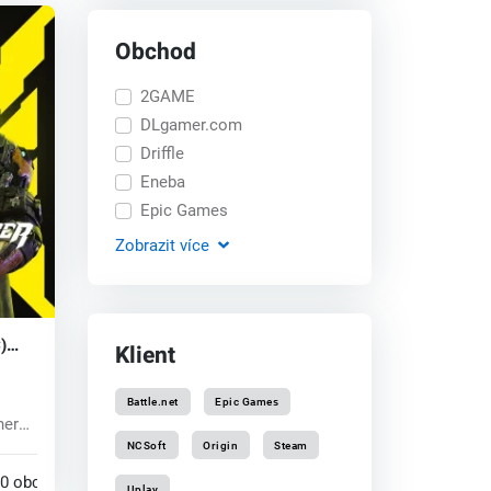
Obchod
2GAME
DLgamer.com
Driffle
Eneba
Epic Games
Zobrazit
více
)
Klient
Battle.net
Epic Games
heru
soby
NCSoft
Origin
Steam
0 obchodech
Uplay