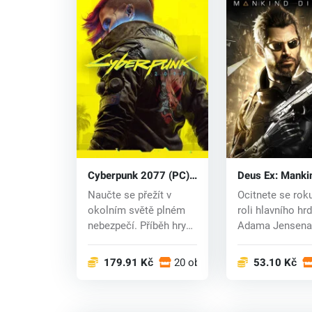
Cyberpunk 2077 (PC)
Deus Ex: Manki
CD key
Divided (PC) C
Naučte se přežít v
Ocitnete se rok
okolním světě plném
roli hlavního hr
nebezpečí. Příběh hry
Adama Jensena,
se odehrává v...
pracuje p...
179.91 Kč
20 obchodech
53.10 Kč