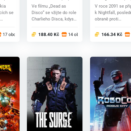
key
kia
Ve filmu „Dead as
V roce 2091 se při
cích se
Disco“ se vžijte do role
k Nightfall, posled
Charlieho Disca, kdysi
obraně proti
..
legendárn...
Horzineově monst.
17 obchodech
188.40 Kč
14 obchodech
166.34 Kč