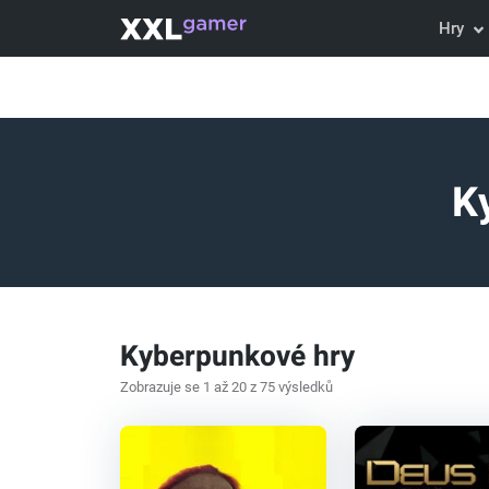
Hry
K
Kyberpunkové hry
Zobrazuje se 1 až 20 z 75 výsledků