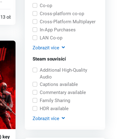
Co-op
Cross-platform co-op
13 obchodech
Cross-Platform Multiplayer
In-App Purchases
LAN Co-op
Zobrazit
více
Steam souvisící
Additional High-Quality
Audio
Captions available
Commentary available
Family Sharing
HDR available
Zobrazit
více
) key