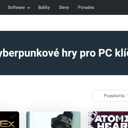
Software
Balíky
Slevy
Poradna
yberpunkové hry pro PC klí
Popularita