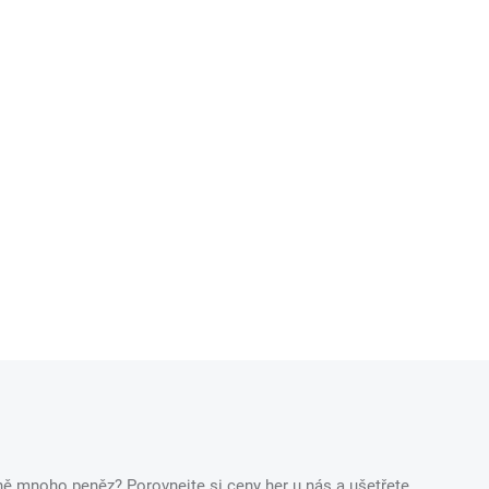
ečně mnoho peněz? Porovnejte si ceny her u nás a ušetřete.