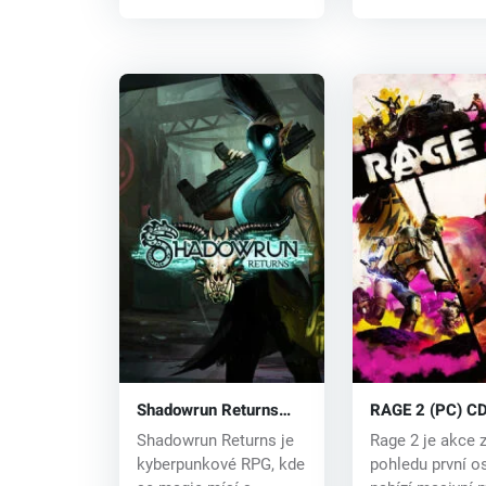
Shadowrun Returns
RAGE 2 (PC) CD
(PC) CD key
Shadowrun Returns je
Rage 2 je akce 
kyberpunkové RPG, kde
pohledu první o