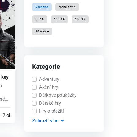
Všechno
Méně než 4
5 - 10
11 - 14
15 - 17
18 a více
Kategorie
 key
Adventury
m
Akční hry
Dárkové poukázky
terém
Dětské hry
Hry o přežití
17 obchodech
Zobrazit
více