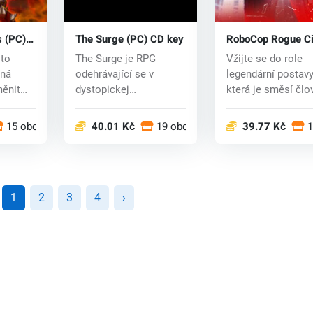
 (PC)
The Surge (PC) CD key
RoboCop Rogue Ci
(PC) key
to
The Surge je RPG
Vžijte se do role
íná
odehrávající se v
legendární postavy
měnit
dystopickej
která je směsí člo
o l...
budoucnosti.
a stroje, nebo...
Nadnárodní korp...
15 obchodech
40.01 Kč
19 obchodech
39.77 Kč
1
1
2
3
4
›