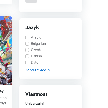
Jazyk
Arabic
Bulgarian
Czech
Danish
Dutch
Zobrazit
více
key
Vlastnost
stání
Univerzální
když