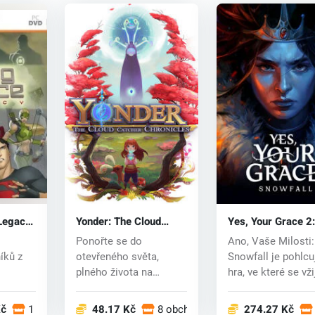
 Legacy
Yonder: The Cloud
Yes, Your Grace 2:
Catcher Chronicles
Snowfall (PC) key
Ponořte se do
Ano, Vaše Milosti:
(PC) CD key
íků z
otevřeného světa,
Snowfall je pohlcuj
plného života na
hra, ve které se vži
riálu
překrásném ostrově.
do role...
Tento...
Kč
1 obchodech
48.17 Kč
8 obchodech
274.27 Kč