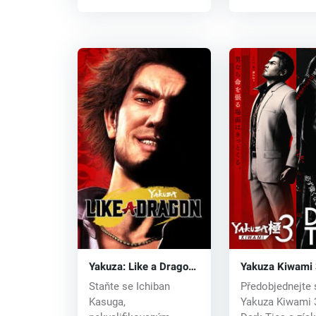
Yakuza: Like a Dragon
Yakuza Kiwami 
(PC) key
Dark Ties (PC) 
Staňte se Ichiban
Předobjednejte 
Kasuga,
Yakuza Kiwami 