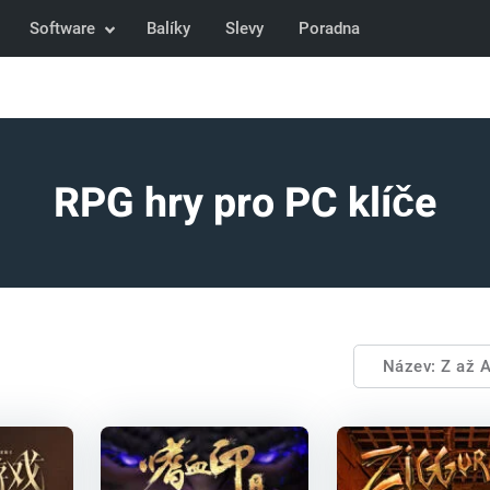
Software
Balíky
Slevy
Poradna
RPG hry pro PC klíče
Název: Z až 