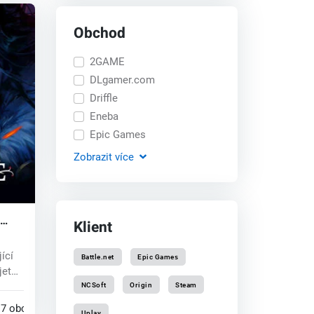
Obchod
2GAME
DLgamer.com
Driffle
Eneba
Epic Games
Zobrazit
více
Klient
ící
Battle.net
Epic Games
jete
NCSoft
Origin
Steam
7 obchodech
Uplay