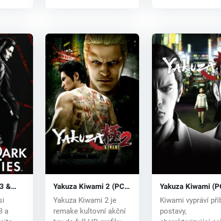
3 &
Yakuza Kiwami 2 (PC)
Yakuza Kiwami (P
key
CD key
CD key
si
Yakuza Kiwami 2 je
Kiwami vypráví pří
3 a
remake kultovní akční
postavy,