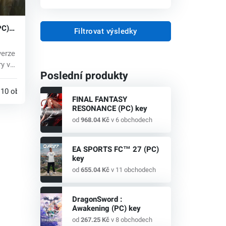
PC)
Filtrovat výsledky
verze
ry ve
Poslední produkty
10 obchodech
FINAL FANTASY
RESONANCE (PC) key
od
968.04 Kč
v 6 obchodech
EA SPORTS FC™ 27 (PC)
key
od
655.04 Kč
v 11 obchodech
DragonSword :
Awakening (PC) key
od
267.25 Kč
v 8 obchodech