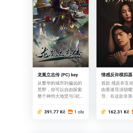
龙胤立志传 (PC) key
情感反诈模拟器 (
key
从繁华的城市到偏远的
首款 感反诈互
荒野，你可以自由探索
由香港导演胡耀
整个神州大地焂与矻
导。在这款非第
亓憼诩矻人诩绻人...
的沉浸式游戏中，
391.77 Kč
1 obchodech
162.31 Kč