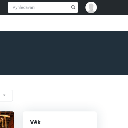
A
Věk