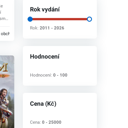
key
je
Rok vydání
í
smrt,
Rok:
2011 - 2026
 obchodech
Hodnocení
Hodnocení:
0 - 100
Cena (Kč)
Cena:
0 - 25000