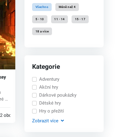
Všechno
Méně než 4
5 - 10
11 - 14
15 - 17
18 a více
Kategorie
key
Adventury
Akční hry
u
Dárkové poukázky
ré se
Dětské hry
Hry o přežití
2 obchodech
Zobrazit
více