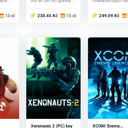
ejte
hry do full HD grafiky.
charakterizující ce
ch...
Kmotr japo...
sérii. Hlavní protag
13 obchodech
230.45 Kč
15 obchodech
249.09 Kč
Xenonauts 2 (PC) key
XCOM: Enemy