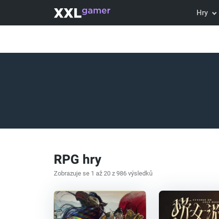
Hry
RPG hry
Zobrazuje se 1 až 20 z 986 výsledků