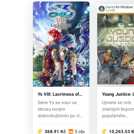
Ys VIII: Lacrimosa of
Young Justice:
DANA (PC) CD key
(PC) CD key
Série Ys se vrací se
Ujmete se role
zbrusu novým
známých bojovn
dobrodružstvím po více
populárního
než 8 letech. Adol...
komiksového se
Young Ju...
368.91 Kč
5 obchodech
10,263.53 