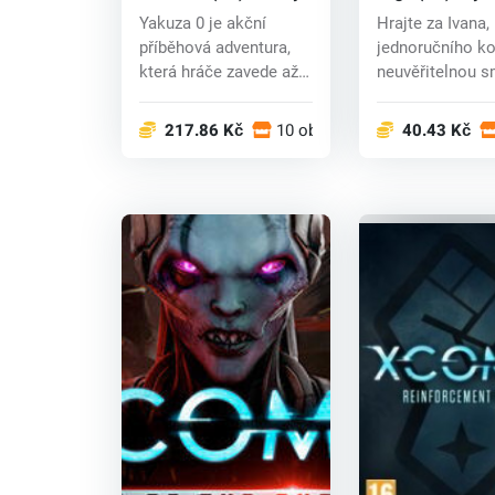
Yakuza 0 je akční
Hrajte za Ivana,
příběhová adventura,
jednoručního ko
která hráče zavede až
neuvěřitelnou s
na začátek Kaz...
který musí pře...
217.86 Kč
10 obchodech
40.43 Kč