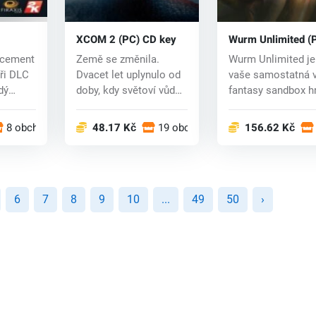
XCOM 2 (PC) CD key
Wurm Unlimited (
Pack
CD key
rcement
Země se změnila.
Wurm Unlimited je
ři DLC
Dvacet let uplynulo od
vaše samostatná 
dý
doby, kdy světoví vůdci
fantasy sandbox h
kapituloval...
světě Wurm O...
8 obchodech
48.17 Kč
19 obchodech
156.62 Kč
6
7
8
9
10
...
49
50
›