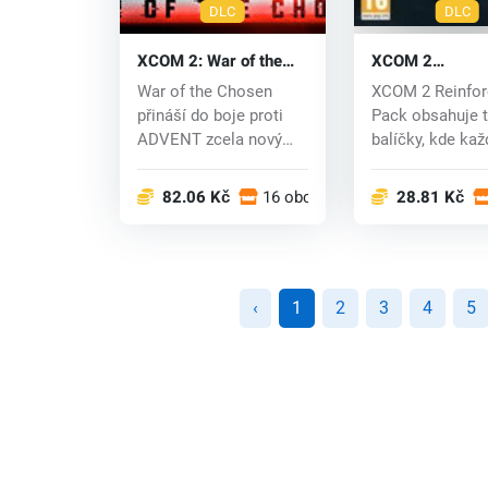
DLC
DLC
XCOM 2: War of the
XCOM 2
Chosen DLC (PC) CD
Reinforcement 
War of the Chosen
XCOM 2 Reinfo
key
(PC) CD key
přináší do boje proti
Pack obsahuje t
ADVENT zcela nový
balíčky, kde kaž
rozměr, s další f...
tematický bal...
82.06 Kč
16 obchodech
28.81 Kč
‹
1
2
3
4
5