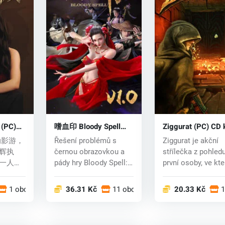
PC)
嗜血印 Bloody Spell
Ziggurat (PC) CD 
(PC) key
动影游，
Řešení problémů s
Ziggurat je akční
辉执
černou obrazovkou a
střílečka z pohled
一人称
pády hry Bloody Spell:
první osoby, ve kte
...
Stáhněte a na...
zmocníte rol...
1 obchodech
36.31 Kč
11 obchodech
20.33 Kč
1