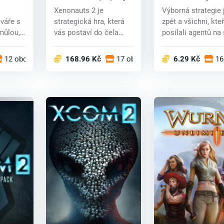
Unknown (PC) CD 
Xenonauts 2 je
Výborná strategie 
váře s
strategická hra, která
zpět a všichni, kteř
můlou,
vás postaví do čela
posílali agentů na 
nadnárodní vojens...
počítal...
12 obchodech
168.96 Kč
17 obchodech
6.29 Kč
16