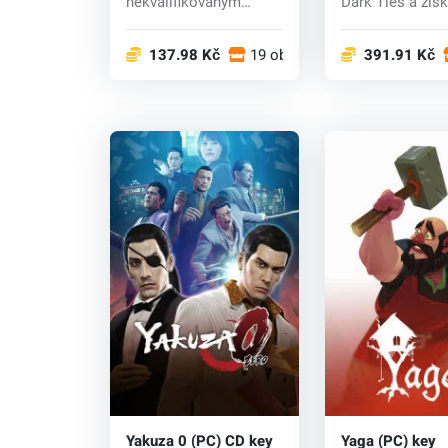
nekvalifikovaným
Dark Ties a získ
chamtivým Yakuza,
Legendary Lad: I
který byl na p...
137.98 Kč
19 obchodech
391.91 Kč
Yakuza 0 (PC) CD key
Yaga (PC) key