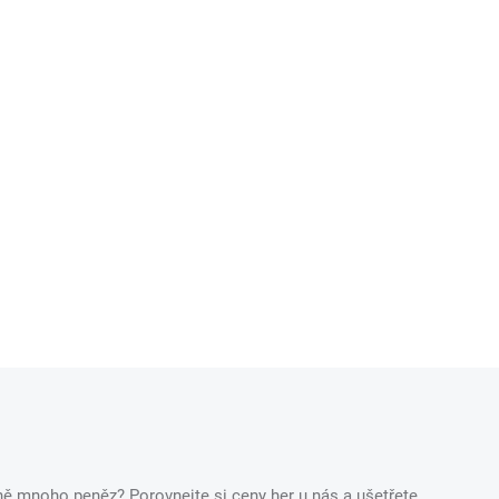
ečně mnoho peněz? Porovnejte si ceny her u nás a ušetřete.