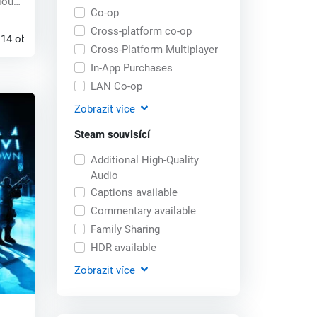
lou
Co-op
o...
Cross-platform co-op
14 obchodech
Cross-Platform Multiplayer
In-App Purchases
LAN Co-op
Zobrazit
více
Steam souvisící
Additional High-Quality
Audio
Captions available
Commentary available
Family Sharing
HDR available
Zobrazit
více