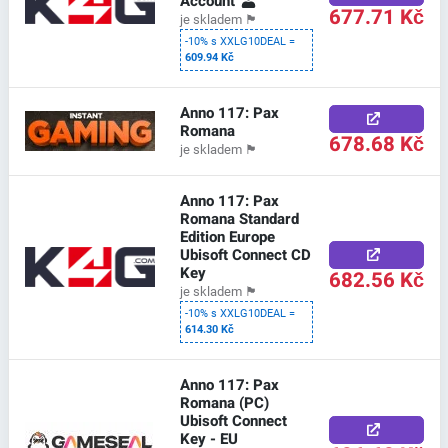
Account
677.71 Kč
je skladem
🏴
-10% s XXLG10DEAL =
609.94 Kč
Anno 117: Pax
Romana
678.68 Kč
je skladem
🏴
Anno 117: Pax
Romana Standard
Edition Europe
Ubisoft Connect CD
Key
682.56 Kč
je skladem
🏴
-10% s XXLG10DEAL =
614.30 Kč
Anno 117: Pax
Romana (PC)
Ubisoft Connect
Key - EU