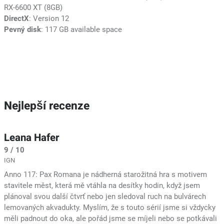
RX-6600 XT (8GB)
DirectX
: Version 12
Pevný disk
: 117 GB available space
Nejlepší recenze
Leana Hafer
9 / 10
IGN
Anno 117: Pax Romana je nádherná starožitná hra s motivem
stavitele měst, která mě vtáhla na desítky hodin, když jsem
plánoval svou další čtvrť nebo jen sledoval ruch na bulvárech
lemovaných akvadukty. Myslím, že s touto sérií jsme si vždycky
měli padnout do oka, ale pořád jsme se míjeli nebo se potkávali