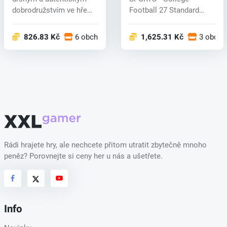
dobrodružstvím ve hře
Football 27 Standard
STAR WARS...
Edition a získejt...
826.83 Kč
6 obchodech
1,625.31 Kč
3 obcho
Rádi hrajete hry, ale nechcete přitom utratit zbytečně mnoho
peněz? Porovnejte si ceny her u nás a ušetřete.
Info