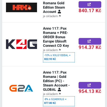
Romana Gold
Edition Steam
840.17 Kč
Account
je skladem
🏴
Anno 117: Pax
Romana + PRE-
ORDER Bonus
Europe Ubisoft
Connect CD Key
914.37 Kč
je skladem
🏴
-10% s XXLG10DEAL =
822.93 Kč
Anno 117: Pax
Romana | Gold
Edition (PC) -
Steam Account -
GLOBAL
954.13 Kč
je skladem
🏴
-8% s G2A8XXLG =
877.80 Kč