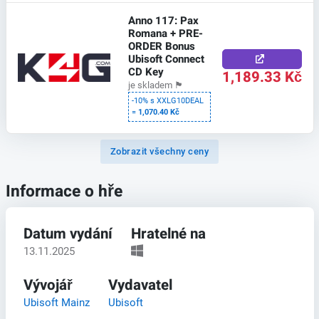
Anno 117: Pax
Romana + PRE-
ORDER Bonus
Ubisoft Connect
CD Key
1,189.33 Kč
je skladem
🏴
-10% s XXLG10DEAL
=
1,070.40 Kč
Zobrazit všechny ceny
Informace o hře
Datum vydání
Hratelné na
13.11.2025
Vývojář
Vydavatel
Ubisoft Mainz
Ubisoft