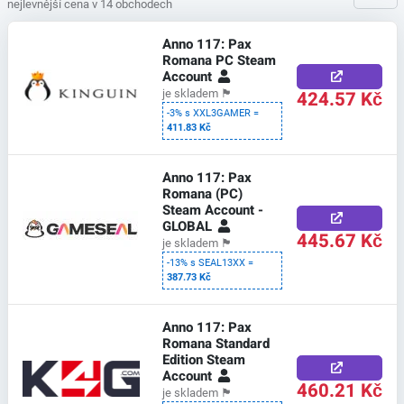
nejlevnější cena v 14 obchodech
Anno 117: Pax
Romana PC Steam
Account
424.57 Kč
je skladem
🏴
-3% s XXL3GAMER =
411.83 Kč
Anno 117: Pax
Romana (PC)
Steam Account -
GLOBAL
445.67 Kč
je skladem
🏴
-13% s SEAL13XX =
387.73 Kč
Anno 117: Pax
Romana Standard
Edition Steam
Account
460.21 Kč
je skladem
🏴