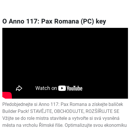
O Anno 117: Pax Romana (PC) key
Předobjednejte si Anno 117: Pax Romana a získejte balíček
Builder Pack! STAVĚJTE, OBCHODUJTE, ROZŠÍŘUJTE SE
Vžijte se do role mistra stavitele a vytvořte si svá vysněná
města na vrcholu Římské říše. Optimalizujte svou ekonomiku