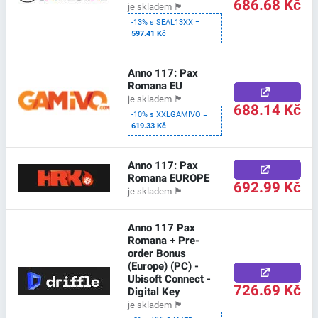
686.68 Kč
je skladem
🏴
-13% s SEAL13XX =
597.41 Kč
Anno 117: Pax
Romana EU
je skladem
🏴
688.14 Kč
-10% s XXLGAMIVO =
619.33 Kč
Anno 117: Pax
Romana EUROPE
692.99 Kč
je skladem
🏴
Anno 117 Pax
Romana + Pre-
order Bonus
(Europe) (PC) -
Ubisoft Connect -
726.69 Kč
Digital Key
je skladem
🏴