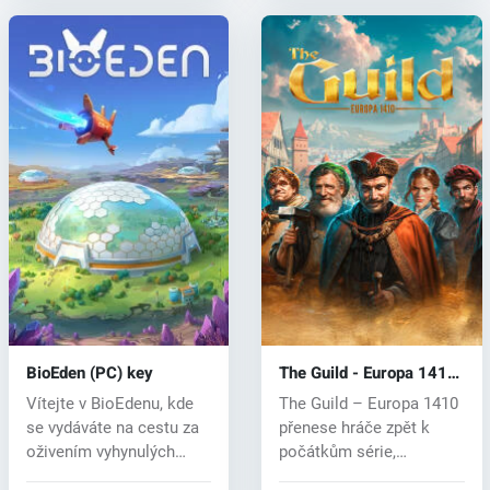
BioEden (PC) key
The Guild - Europa 1410
(PC) key
Vítejte v BioEdenu, kde
The Guild – Europa 1410
se vydáváte na cestu za
přenese hráče zpět k
oživením vyhynulých
počátkům série,
zvířat...
inspirované pů...