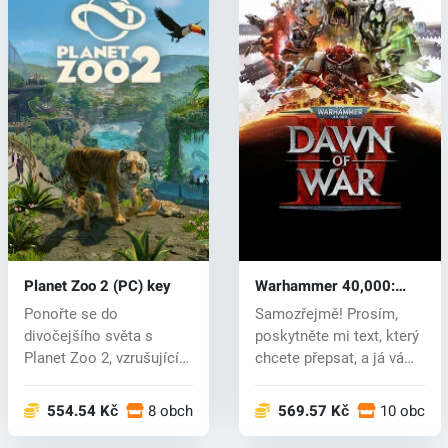
Planet Zoo 2 (PC) key
Warhammer 40,000:
Dawn of War IV (PC) key
Ponořte se do
Samozřejmě! Prosím,
divočejšího světa s
poskytněte mi text, který
Planet Zoo 2, vzrušujícím
chcete přepsat, a já vám
pokračováním ob...
rád...
554.54 Kč
8 obchodech
569.57 Kč
10 obcho