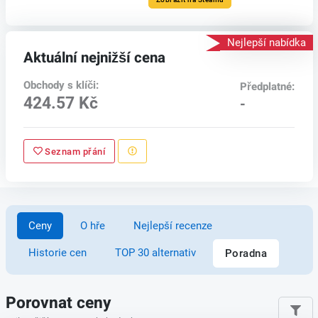
Nejlepší nabídka
Aktuální nejnižší cena
Obchody s klíči:
Předplatné:
424.57 Kč
-
Seznam přání
Ceny
O hře
Nejlepší recenze
Historie cen
TOP 30 alternativ
Poradna
Porovnat ceny