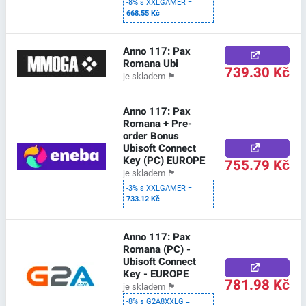
-8% s XXLGAMER =
668.55 Kč
Anno 117: Pax
Romana Ubi
739.30 Kč
je skladem
🏴
Anno 117: Pax
Romana + Pre-
order Bonus
Ubisoft Connect
Key (PC) EUROPE
755.79 Kč
je skladem
🏴
-3% s XXLGAMER =
733.12 Kč
Anno 117: Pax
Romana (PC) -
Ubisoft Connect
Key - EUROPE
781.98 Kč
je skladem
🏴
-8% s G2A8XXLG =