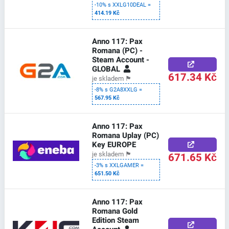
-10% s XXLG10DEAL =
414.19 Kč
Anno 117: Pax
Romana (PC) -
Steam Account -
GLOBAL
617.34 Kč
je skladem
🏴
-8% s G2A8XXLG =
567.95 Kč
Anno 117: Pax
Romana Uplay (PC)
Key EUROPE
671.65 Kč
je skladem
🏴
-3% s XXLGAMER =
651.50 Kč
Anno 117: Pax
Romana Gold
Edition Steam