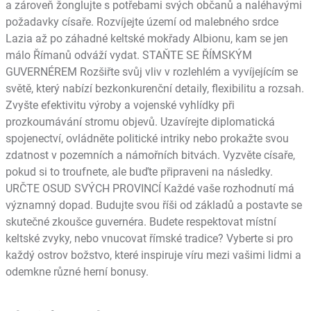
a zároveň žonglujte s potřebami svých občanů a naléhavými
požadavky císaře. Rozvíjejte území od malebného srdce
Lazia až po záhadné keltské mokřady Albionu, kam se jen
málo Římanů odváží vydat. STAŇTE SE ŘÍMSKÝM
GUVERNÉREM Rozšiřte svůj vliv v rozlehlém a vyvíjejícím se
světě, který nabízí bezkonkurenční detaily, flexibilitu a rozsah.
Zvyšte efektivitu výroby a vojenské vyhlídky při
prozkoumávání stromu objevů. Uzavírejte diplomatická
spojenectví, ovládněte politické intriky nebo prokažte svou
zdatnost v pozemních a námořních bitvách. Vyzvěte císaře,
pokud si to troufnete, ale buďte připraveni na následky.
URČTE OSUD SVÝCH PROVINCÍ Každé vaše rozhodnutí má
významný dopad. Budujte svou říši od základů a postavte se
skutečné zkoušce guvernéra. Budete respektovat místní
keltské zvyky, nebo vnucovat římské tradice? Vyberte si pro
každý ostrov božstvo, které inspiruje víru mezi vašimi lidmi a
odemkne různé herní bonusy.