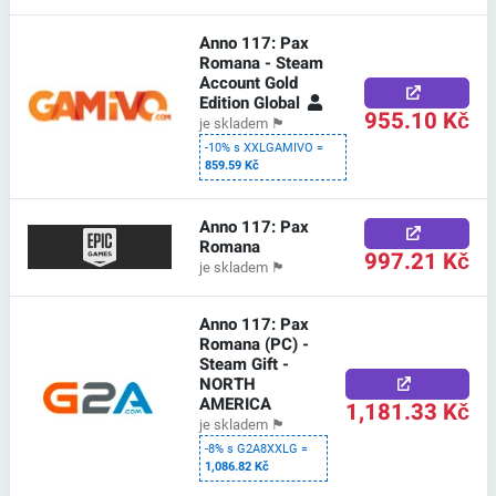
Anno 117: Pax
Romana - Steam
Account Gold
Edition Global
955.10 Kč
je skladem
🏴
-10% s XXLGAMIVO =
859.59 Kč
Anno 117: Pax
Romana
997.21 Kč
je skladem
🏴
Anno 117: Pax
Romana (PC) -
Steam Gift -
NORTH
AMERICA
1,181.33 Kč
je skladem
🏴
-8% s G2A8XXLG =
1,086.82 Kč