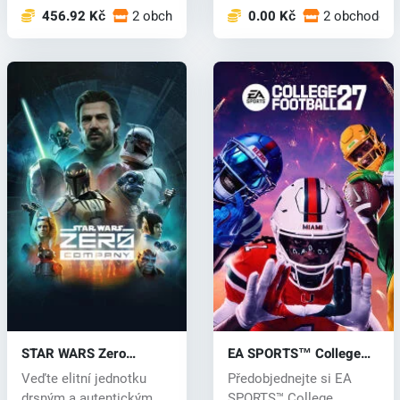
456.92 Kč
2 obchodech
0.00 Kč
2 obchodech
STAR WARS Zero
EA SPORTS™ College
Company™ (PC) key
Football 27 (PC) key
Veďte elitní jednotku
Předobjednejte si EA
drsným a autentickým
SPORTS™ College