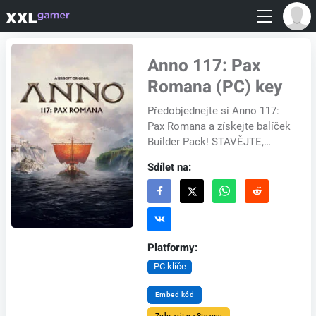
Anno 117: Pax
Romana (PC) key
Předobjednejte si Anno 117:
Pax Romana a získejte balíček
Builder Pack! STAVĚJTE,
OBCHODUJTE, ROZŠÍŘUJTE
Sdílet na:
SE Vžijte se do role mistra
stavitele a vytvo...
Platformy:
PC klíče
Embed kód
Zobrazit na Steamu