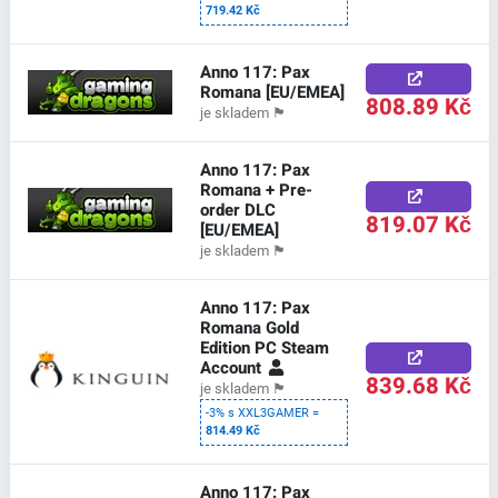
719.42 Kč
Anno 117: Pax
Romana [EU/EMEA]
808.89 Kč
je skladem
🏴
Anno 117: Pax
Romana + Pre-
order DLC
819.07 Kč
[EU/EMEA]
je skladem
🏴
Anno 117: Pax
Romana Gold
Edition PC Steam
Account
839.68 Kč
je skladem
🏴
-3% s XXL3GAMER =
814.49 Kč
Anno 117: Pax