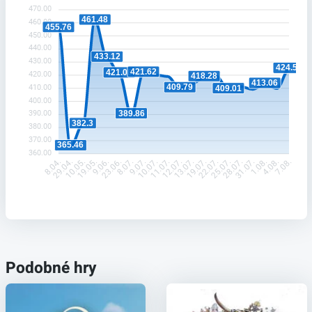
470.00
461.48
460.00
455.76
450.00
440.00
433.12
430.00
424.57
421.62
421.08
420.00
418.28
413.06
409.79
410.00
409.01
400.00
389.86
390.00
382.3
380.00
370.00
365.46
360.00
29.04.
10.05.
19.05.
9.06.
23.06.
8.07.
9.07.
10.07.
11.07.
12.07.
13.07.
19.07.
22.07.
25.07.
28.07.
31.07.
1.08.
4.08.
8.04.
7.08.
Podobné hry