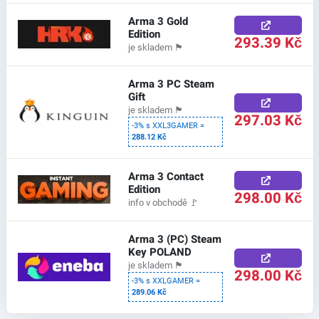
Arma 3 Gold
Edition
293.39 Kč
je skladem
🏴
Arma 3 PC Steam
Gift
je skladem
🏴
297.03 Kč
-3% s XXL3GAMER =
288.12 Kč
Arma 3 Contact
Edition
298.00 Kč
info v obchodě
🚩
Arma 3 (PC) Steam
Key POLAND
je skladem
🏴
298.00 Kč
-3% s XXLGAMER =
289.06 Kč