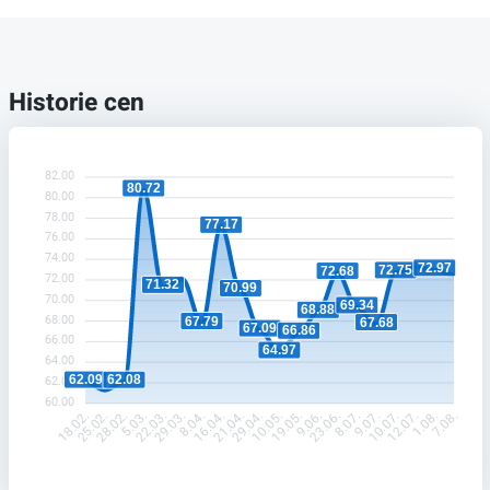
Historie cen
82.00
80.72
80.00
78.00
77.17
76.00
74.00
72.97
72.75
72.68
72.00
71.32
70.99
70.00
69.34
68.88
68.00
67.79
67.68
67.09
66.86
66.00
64.97
64.00
62.09
62.08
62.00
60.00
25.02.
28.02.
5.03.
22.03.
29.03.
8.04.
16.04.
21.04.
29.04.
10.05.
19.05.
9.06.
23.06.
8.07.
9.07.
10.07.
12.07.
1.08.
18.02.
7.08.