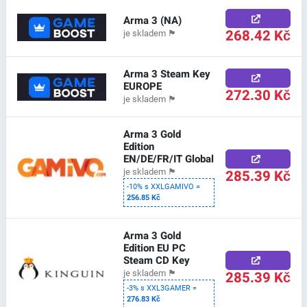
Arma 3 (NA)
268.42 Kč
je skladem
🏴
Arma 3 Steam Key
EUROPE
272.30 Kč
je skladem
🏴
Arma 3 Gold
Edition
EN/DE/FR/IT Global
285.39 Kč
je skladem
🏴
-10% s XXLGAMIVO =
256.85 Kč
Arma 3 Gold
Edition EU PC
Steam CD Key
285.39 Kč
je skladem
🏴
-3% s XXL3GAMER =
276.83 Kč