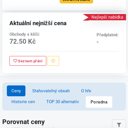
Nejlepší nabídka
Aktuální nejnižší cena
Obchody s klíči:
Předplatné:
72.50 Kč
-
Seznam přání
Ceny
Stahovatelný obsah
O hře
Historie cen
TOP 30 alternativ
Poradna
Porovnat ceny