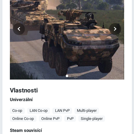
Vlastnosti
Univerzální
Co-op
LAN Co-op
LAN PvP
Multi-player
Online Co-op
Online PvP
PvP
Single-player
Steam souvisící