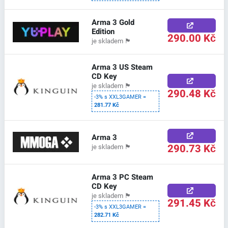
Arma 3 Gold
Edition
290.00 Kč
je skladem
🏴
Arma 3 US Steam
CD Key
je skladem
🏴
290.48 Kč
-3% s XXL3GAMER =
281.77 Kč
Arma 3
290.73 Kč
je skladem
🏴
Arma 3 PC Steam
CD Key
je skladem
🏴
291.45 Kč
-3% s XXL3GAMER =
282.71 Kč