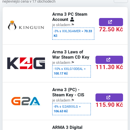
nejlevnější cena v 17 obchodech
Arma 3 PC Steam
Account
je skladem
🏴
72.50 Kč
-3% s XXL3GAMER =
70.33
Kč
Arma 3 Laws of
War Steam CD Key
je skladem
🏴
111.30 Kč
-10% s XXLG10DEAL =
100.17 Kč
Arma 3 (PC) -
Steam Key - CIS
je skladem
🏴
115.90 Kč
-8% s G2A8XXLG =
106.63 Kč
ARMA 3 Digital