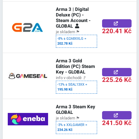
Arma 3 | Digital
Deluxe (PC) -
Steam Account -
GLOBAL
220.41 Kč
je skladem
🏴
-8% s G2A8XXLG =
202.78 Kč
Arma 3 Gold
Edition (PC) Steam
Key - GLOBAL
225.26 Kč
info v obchodě
🚩
-13% s SEAL13XX =
195.98 Kč
Arma 3 Steam Key
GLOBAL
je skladem
🏴
241.50 Kč
-3% s XXLGAMER =
234.26 Kč