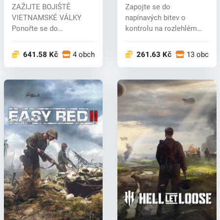
(PC) key
ZAŽIJTE BOJIŠTĚ
Zapojte se do
VIETNAMSKÉ VÁLKY
napínavých bitev o
Ponořte se do
kontrolu na rozlehlém
intenzivního konfliktu
ostrově o rozloze 51...
vietn...
641.58 Kč
4 obchodech
261.63 Kč
13 obcho