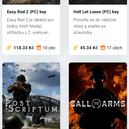
Easy Red 2 (PC) key
Hell Let Loose (PC) key
Easy Red 2 je ideální pro
Ponořte se do válečné
hráče, kteří hledají
vřavy a staňte se
střílečku z 2. světové
účastníky
války...
nejlegendárnějších
konfli...
118.33 Kč
10 obchodech
45.34 Kč
17 obchod