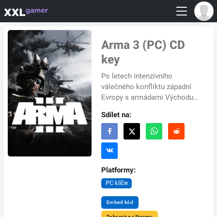
Arma 3 (PC) CD
key
Po letech intenzivního
válečného konfliktu západní
Evropy s armádami Východu
se vrchní velení NATO
Sdílet na:
odhodlalo k zoufalému kroku,
získat přísně střežené...
Platformy:
PC klíče
Embed kód
Zobrazit na Steamu