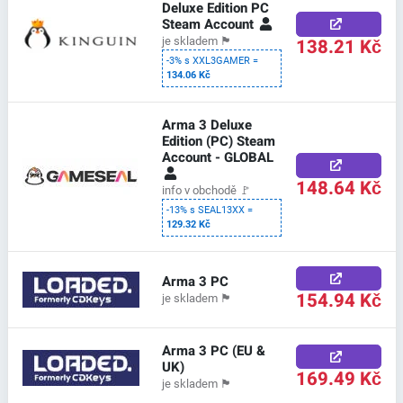
Deluxe Edition PC
Steam Account
138.21 Kč
je skladem
🏴
-3% s XXL3GAMER =
134.06 Kč
Arma 3 Deluxe
Edition (PC) Steam
Account - GLOBAL
148.64 Kč
info v obchodě
🚩
-13% s SEAL13XX =
129.32 Kč
Arma 3 PC
154.94 Kč
je skladem
🏴
Arma 3 PC (EU &
UK)
169.49 Kč
je skladem
🏴