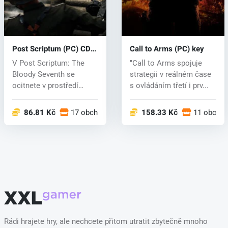
Post Scriptum (PC) CD
Call to Arms (PC) key
key
V Post Scriptum: The
"Call to Arms spojuje
Bloody Seventh se
strategii v reálném čase
ocitnete v prostředí
s ovládáním třetí i prv...
druhé světové v...
86.81 Kč
17 obchodech
158.33 Kč
11 obcho
Rádi hrajete hry, ale nechcete přitom utratit zbytečně mnoho