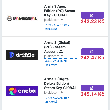
Arma 3 Apex
Edition (PC) Steam
Key - GLOBAL
242.23 Kč
je skladem
🏴
-13% s SEAL13XX =
210.74 Kč
Arma 3 (Global)
(PC) - Steam
Account
242.47 Kč
je skladem
🏴
-8% s XXLGAMER =
223.07 Kč
Arma 3 (Digital
Deluxe Edition)
Steam Key GLOBAL
245.14 Kč
je skladem
🏴
-3% s XXLGAMER =
237.79 Kč