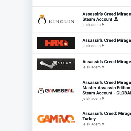
Assassin's Creed Mirag
Steam Account
je skladem
🏴
Assassin's Creed Mirag
je skladem
🏴
Assassin's Creed Mirag
je skladem
🏴
Assassin's Creed Mirag
Master Assassin Edition
Steam Account - GLOB
je skladem
🏴
Assassin's Creed: Mirag
Turkey
je skladem
🏴