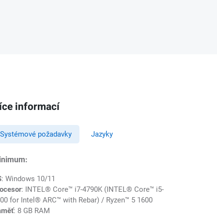
íce informací
Systémové požadavky
Jazyky
inimum:
S
: Windows 10/11
ocesor
: INTEL® Core™ i7-4790K (INTEL® Core™ i5-
00 for Intel® ARC™ with Rebar) / Ryzen™ 5 1600
aměť
: 8 GB RAM