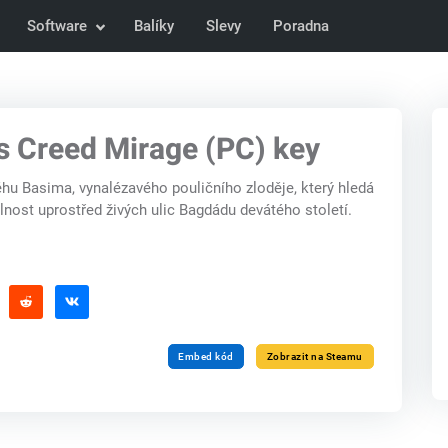
Software
Balíky
Slevy
Poradna
s Creed Mirage (PC) key
hu Basima, vynalézavého pouličního zloděje, který hledá
nost uprostřed živých ulic Bagdádu devátého století.
Embed kód
Zobrazit na Steamu