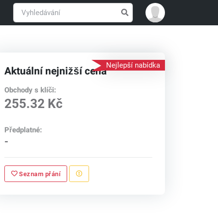
Nejlepší nabídka
Aktuální nejnižší cena
Obchody s klíči:
255.32 Kč
Předplatné:
-
Seznam přání