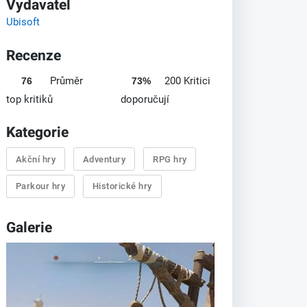
Vydavatel
Ubisoft
Recenze
Průměr
200 Kritici
76
73%
top kritiků
doporučují
Kategorie
Akční hry
Adventury
RPG hry
Parkour hry
Historické hry
Galerie