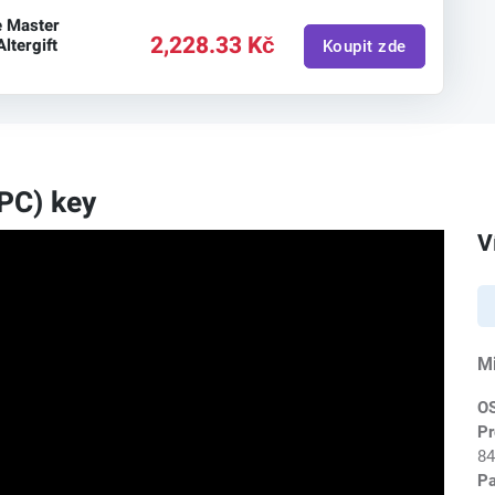
e Master
2,228.33 Kč
ltergift
Koupit zde
PC) key
V
M
O
Pr
84
P