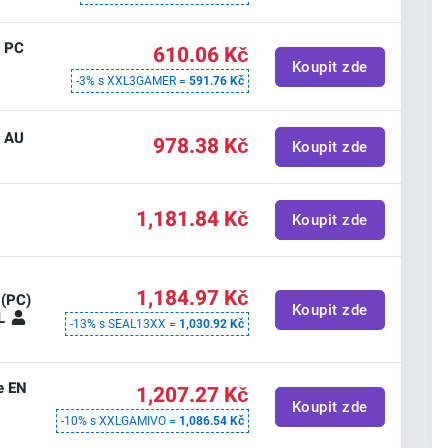
e PC
610.06 Kč
Koupit zde
-3% s XXL3GAMER =
591.76 Kč
e AU
978.38 Kč
Koupit zde
e
1,181.84 Kč
Koupit zde
e
1,184.97 Kč
 (PC)
Koupit zde
AL
-13% s SEAL13XX =
1,030.92 Kč
e EN
1,207.27 Kč
Koupit zde
-10% s XXLGAMIVO =
1,086.54 Kč