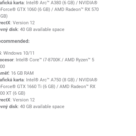
afická karta
: Intel® Arc™ A380 (6 GB) / NVIDIA®
Force® GTX 1060 (6 GB) / AMD Radeon™ RX 570
 GB)
rectX
: Version 12
vný disk
: 40 GB available space
ecommended:
S
: Windows 10/11
ocesor
: Intel® Core™ i7-8700K / AMD Ryzen™ 5
00
aměť
: 16 GB RAM
afická karta
: Intel® Arc™ A750 (8 GB) / NVIDIA®
Force® GTX 1660 Ti (6 GB) / AMD Radeon™ RX
00 XT (6 GB)
rectX
: Version 12
vný disk
: 40 GB available space