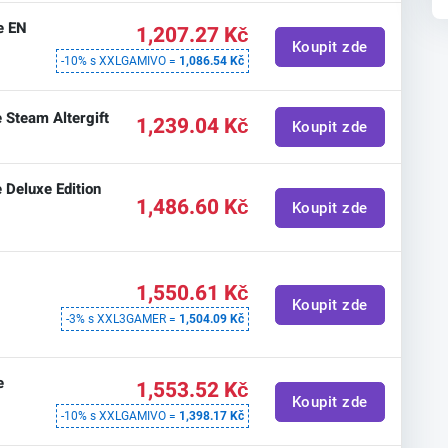
e EN
1,207.27 Kč
Koupit zde
-10% s XXLGAMIVO =
1,086.54 Kč
 Steam Altergift
1,239.04 Kč
Koupit zde
 Deluxe Edition
1,486.60 Kč
Koupit zde
e
1,550.61 Kč
m
Koupit zde
-3% s XXL3GAMER =
1,504.09 Kč
e
1,553.52 Kč
Koupit zde
-10% s XXLGAMIVO =
1,398.17 Kč