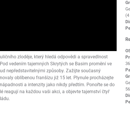
Gr
Ge
(4
Di
Pe
R
O
ličního zloděje, který hledá odpovědi a spravedlnost
Pr
36
í. Pod vedením tajemných Skrytých se Basim promění ve
P
sud nepředstavitelnými způsoby. Zažijte současný
Gr
novaly oblíbenou franšízu již 15 let. Plynule procházejte
Ge
ápadnosti a intenzity jako nikdy předtím. Ponořte se do
56
 reagují na každou vaši akci, a objevte tajemství čtyř
Di
dádu.
Pe