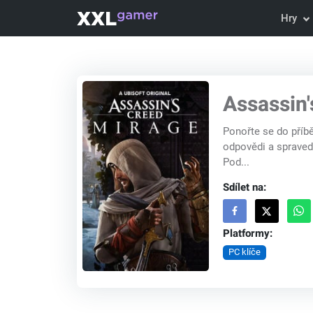
Hry
Assassin'
Ponořte se do příbě
odpovědi a spravedl
Pod...
Sdílet na:
Platformy:
PC klíče