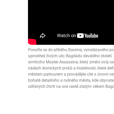
Ponořte se do příběhu Basima, vynalézavého pou
uprostřed živých ulic Bagdádu devátého stolet
smrtícího Master Assassina, který změní svůj o
nádech ikonických prvků a hratelnosti, které defi
městem parkourem a provádějte cíle s úrovní nen
bohatě detailního a rušného města, kde obyvatelé
odlišných čtvrtí na své cestě zlatým věkem Bag