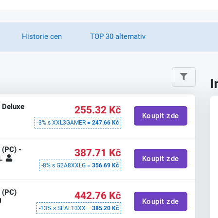
Historie cen
TOP 30 alternativ
I
 Deluxe
255.32 Kč
Koupit zde
-3% s XXL3GAMER =
247.66 Kč
 (PC) -
387.71 Kč
AL
Koupit zde
-8% s G2A8XXLG =
356.69 Kč
 (PC)
442.76 Kč
U
Koupit zde
-13% s SEAL13XX =
385.20 Kč