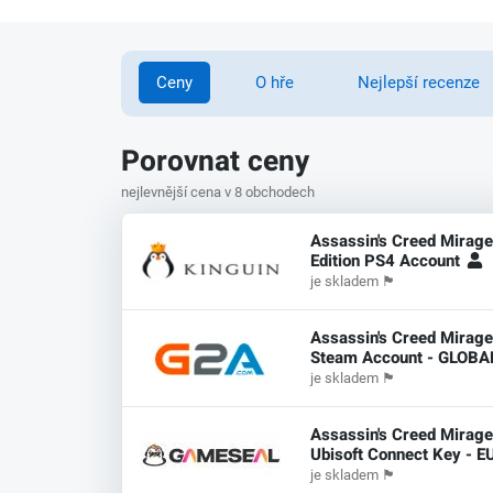
Ceny
O hře
Nejlepší recenze
Porovnat ceny
nejlevnější cena v 8 obchodech
Assassin's Creed Mirage
Edition PS4 Account
je skladem
🏴
Assassin's Creed Mirage
Steam Account - GLOB
je skladem
🏴
Assassin's Creed Mirage
Ubisoft Connect Key - E
je skladem
🏴