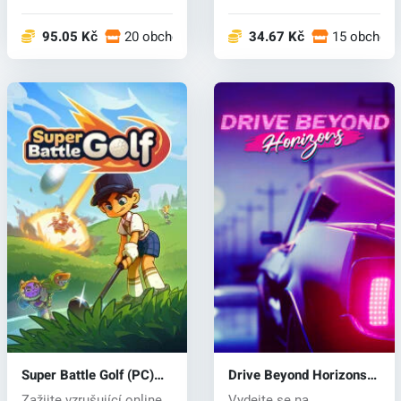
Crew 2 nabízí obr...
tratě s...
95.05 Kč
20 obchodech
34.67 Kč
15 obchod
Super Battle Golf (PC)
Drive Beyond Horizons
key
(PC) key
Zažijte vzrušující online
Vydejte se na