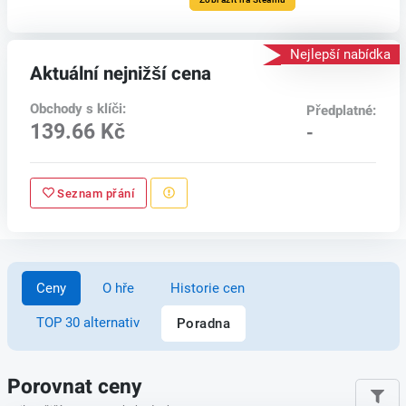
Nejlepší nabídka
Aktuální nejnižší cena
Obchody s klíči:
Předplatné:
139.66 Kč
-
Seznam přání
Ceny
O hře
Historie cen
TOP 30 alternativ
Poradna
Porovnat ceny