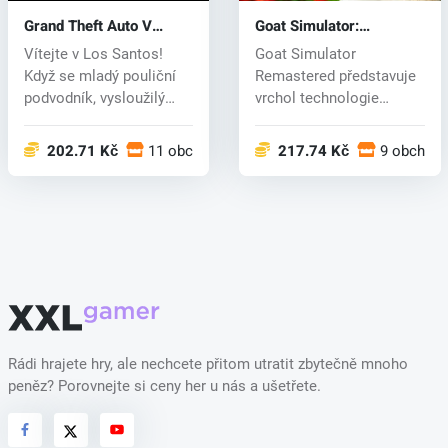
Grand Theft Auto V
Goat Simulator:
Enhanced (PC) key
Remastered (PC) key
Vítejte v Los Santos!
Goat Simulator
Když se mladý pouliční
Remastered představuje
podvodník, vysloužilý
vrchol technologie
bankovní...
simulace koz a vra...
202.71 Kč
11 obchodech
217.74 Kč
9 obchod
Rádi hrajete hry, ale nechcete přitom utratit zbytečně mnoho
peněz? Porovnejte si ceny her u nás a ušetřete.