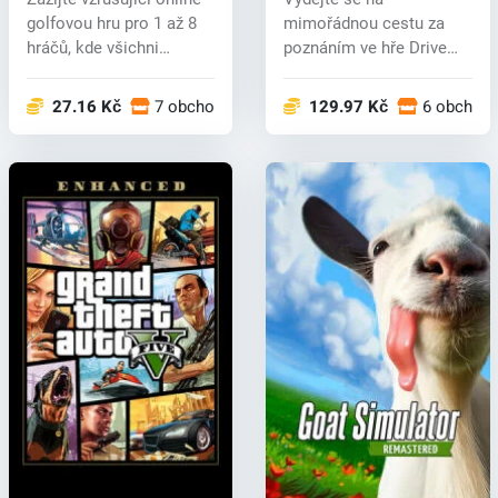
golfovou hru pro 1 až 8
mimořádnou cestu za
hráčů, kde všichni
poznáním ve hře Drive
soutěž...
Beyond Horizons! Pr...
27.16 Kč
7 obchodech
129.97 Kč
6 obchod