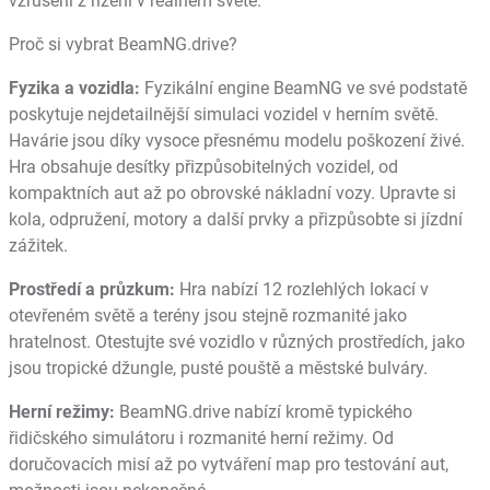
vzrušení z řízení v reálném světě.
Proč si vybrat BeamNG.drive?
Fyzika a vozidla:
Fyzikální engine BeamNG ve své podstatě
poskytuje nejdetailnější simulaci vozidel v herním světě.
Havárie jsou díky vysoce přesnému modelu poškození živé.
Hra obsahuje desítky přizpůsobitelných vozidel, od
kompaktních aut až po obrovské nákladní vozy. Upravte si
kola, odpružení, motory a další prvky a přizpůsobte si jízdní
zážitek.
Prostředí a průzkum:
Hra nabízí 12 rozlehlých lokací v
otevřeném světě a terény jsou stejně rozmanité jako
hratelnost. Otestujte své vozidlo v různých prostředích, jako
jsou tropické džungle, pusté pouště a městské bulváry.
Herní režimy:
BeamNG.drive nabízí kromě typického
řidičského simulátoru i rozmanité herní režimy. Od
doručovacích misí až po vytváření map pro testování aut,