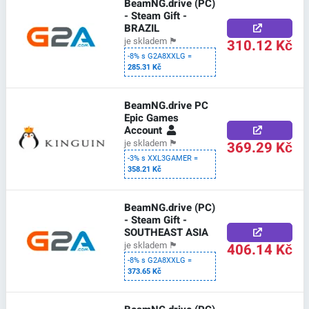
BeamNG.drive (PC)
- Steam Gift -
BRAZIL
310.12 Kč
je skladem
🏴
-8% s G2A8XXLG =
285.31 Kč
BeamNG.drive PC
Epic Games
Account
369.29 Kč
je skladem
🏴
-3% s XXL3GAMER =
358.21 Kč
BeamNG.drive (PC)
- Steam Gift -
SOUTHEAST ASIA
406.14 Kč
je skladem
🏴
-8% s G2A8XXLG =
373.65 Kč