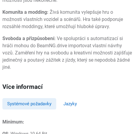
možnosti jsou nekonečné.
Komunita a modding:
Živá komunita vylepšuje hru o
možnosti vlastních vozidel a scénářů. Hra také podporuje
rozsáhlé moddingy, které umožňují hluboké úpravy.
Svoboda a přizpůsobení:
Ve spolupráci s automatizací si
hráči mohou do BeamNG.drive importovat vlastní návrhy
vozů. Zaměření hry na svobodu a kreativní možnosti zajišťuje
jedinečný a poutavý zážitek z jízdy, který se nepodobá žádné
jiné.
Více informací
Systémové požadavky
Jazyky
Minimum:
OS
: Windows 10 64 Bit