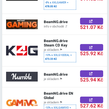
-8% s XXLGAMER =
478.05 Kč
BeamNG.drive
521.07 Kč
info v obchodě
🚩
BeamNG.drive
Steam CD Key
je skladem
🏴
525.92 Kč
-10% s XXLG10DEAL =
473.33 Kč
BeamNG.drive
525.94 Kč
je skladem
🏴
BeamNG.drive EN
Global
je skladem
🏴
527.62 Kč
-10% s XXLGAMIVO =