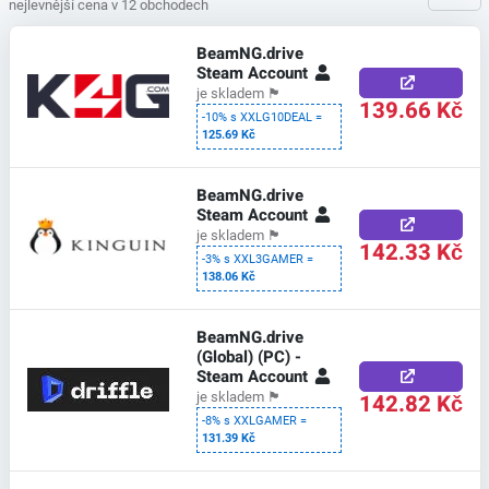
nejlevnější cena v 12 obchodech
BeamNG.drive
Steam Account
je skladem
🏴
139.66 Kč
-10% s XXLG10DEAL =
125.69 Kč
BeamNG.drive
Steam Account
je skladem
🏴
142.33 Kč
-3% s XXL3GAMER =
138.06 Kč
BeamNG.drive
(Global) (PC) -
Steam Account
142.82 Kč
je skladem
🏴
-8% s XXLGAMER =
131.39 Kč