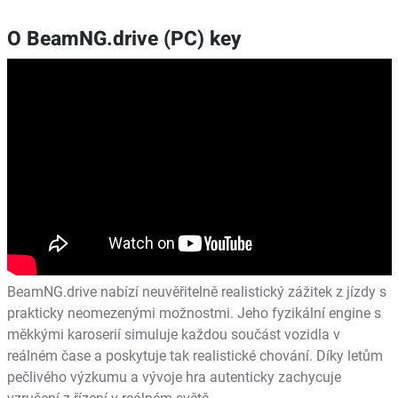
O BeamNG.drive (PC) key
BeamNG.drive nabízí neuvěřitelně realistický zážitek z jízdy s
prakticky neomezenými možnostmi. Jeho fyzikální engine s
měkkými karoserií simuluje každou součást vozidla v
reálném čase a poskytuje tak realistické chování. Díky letům
pečlivého výzkumu a vývoje hra autenticky zachycuje