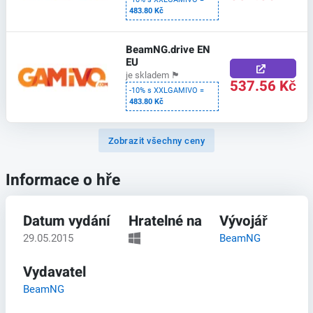
483.80 Kč
BeamNG.drive EN
EU
je skladem
🏴
537.56 Kč
-10% s XXLGAMIVO =
483.80 Kč
Zobrazit všechny ceny
Informace o hře
Datum vydání
Hratelné na
Vývojář
29.05.2015
BeamNG
Vydavatel
BeamNG