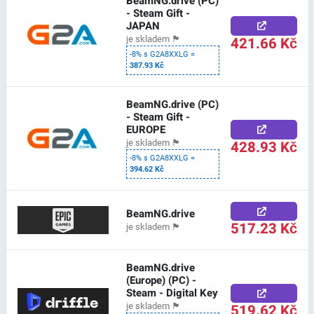
BeamNG.drive (PC)
- Steam Gift -
JAPAN
421.66 Kč
je skladem
🏴
-8% s G2A8XXLG =
387.93 Kč
BeamNG.drive (PC)
- Steam Gift -
EUROPE
428.93 Kč
je skladem
🏴
-8% s G2A8XXLG =
394.62 Kč
BeamNG.drive
517.23 Kč
je skladem
🏴
BeamNG.drive
(Europe) (PC) -
Steam - Digital Key
519.62 Kč
je skladem
🏴