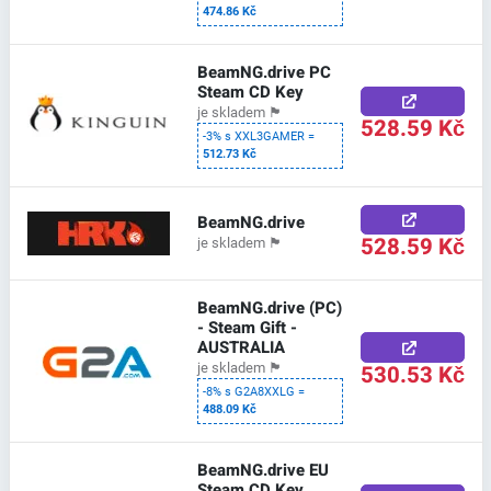
474.86 Kč
BeamNG.drive PC
Steam CD Key
je skladem
🏴
528.59 Kč
-3% s XXL3GAMER =
512.73 Kč
BeamNG.drive
528.59 Kč
je skladem
🏴
BeamNG.drive (PC)
- Steam Gift -
AUSTRALIA
530.53 Kč
je skladem
🏴
-8% s G2A8XXLG =
488.09 Kč
BeamNG.drive EU
Steam CD Key