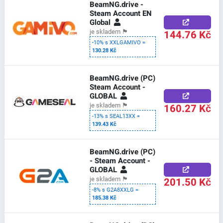
BeamNG.drive -
Steam Account EN
Global
144.76 Kč
je skladem
🏴
-10% s XXLGAMIVO =
130.28 Kč
BeamNG.drive (PC)
Steam Account -
GLOBAL
160.27 Kč
je skladem
🏴
-13% s SEAL13XX =
139.43 Kč
BeamNG.drive (PC)
- Steam Account -
GLOBAL
201.50 Kč
je skladem
🏴
-8% s G2A8XXLG =
185.38 Kč