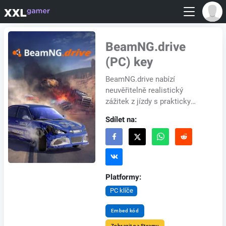
BeamNG.drive
(PC) key
BeamNG.drive nabízí
neuvěřitelně realistický
zážitek z jízdy s prakticky
neomezenými možnostmi.
Sdílet na:
Jeho fyzikální engine s
měkkými karoserií simuluje
kaž...
Platformy:
PC klíče
Embed kód
Zobrazit na Steamu