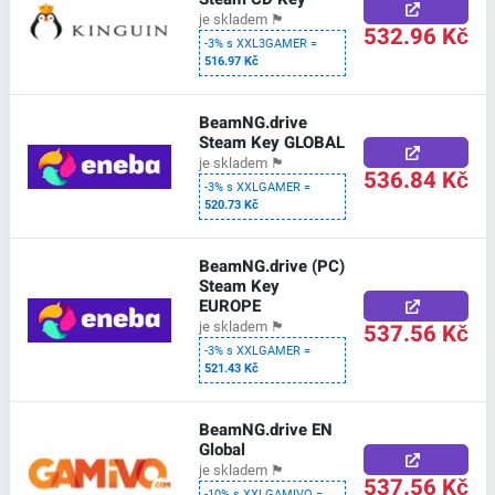
je skladem
🏴
532.96 Kč
-3% s XXL3GAMER =
516.97 Kč
BeamNG.drive
Steam Key GLOBAL
je skladem
🏴
536.84 Kč
-3% s XXLGAMER =
520.73 Kč
BeamNG.drive (PC)
Steam Key
EUROPE
537.56 Kč
je skladem
🏴
-3% s XXLGAMER =
521.43 Kč
BeamNG.drive EN
Global
je skladem
🏴
537.56 Kč
-10% s XXLGAMIVO =