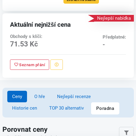
Nejlepší nabídka
Aktuální nejnižší cena
Obchody s klíči:
Předplatné:
71.53 Kč
-
Seznam přání
Ceny
O hře
Nejlepší recenze
Historie cen
TOP 30 alternativ
Poradna
Porovnat ceny