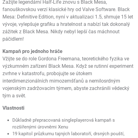
Zažijte legendární Half-Life znovu s Black Mesa,
fanouškovskou verzí klasické hry od Valve Software. Black
Mesa: Definitive Edition, nyní v aktualizaci 1.5, shrnuje 15 let
vývoje, vylepšuje grafiku a hratelnost a nabízí tak dokonalý
zážitek z Black Mesa. Nikdy nebyl lepší čas máchnout
páčidlem!
Kampaň pro jednoho hráče
Vžijte se do role Gordona Freemana, teoretického fyzika ve
výzkumném zařízení Black Mesa. Když se rutinní experiment
zvrhne v katastrofu, probojujte se útokem
interdimenzionálních mimozemšťanů a nemilosrdným
vojenským zadržovacím týmem, abyste zachránili vědecký
tým a svět.
Vlastnosti
Důkladně přepracovaná singleplayerová kampaň s
rozšířenými úrovněmi Xenu
19 kapitol průzkumu tajných laboratoří, drsných pouští,