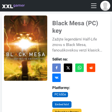
Black Mesa (PC)
key
Zažijte legendární Half-Life
znovu s Black Mesa,
fanouškovskou verzí klasické
hry od Valve Software. Black
Sdílet na:
Mesa: Definitive Edition, nyní v
aktualizac...
Platformy:
PC klíče
Embed kód
Zobrazit na Steamu