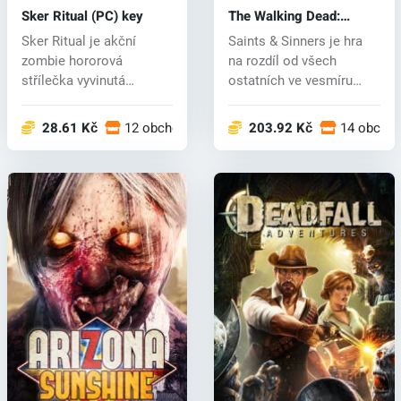
Sker Ritual (PC) key
The Walking Dead:
Saints & Sinners (PC)
Sker Ritual je akční
Saints & Sinners je hra
key
zombie hororová
na rozdíl od všech
střílečka vyvinutá
ostatních ve vesmíru
nezávislými vývojář...
Walking...
28.61 Kč
12 obchodech
203.92 Kč
14 obcho