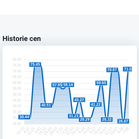
Historie cen
80.00
75.45
75.00
71.53
70.87
70.00
65.00
60.00
59.65
58.14
57.95
55.00
50.00
45.27
45.00
41.22
40.51
40.00
35.00
31.23
30.44
30.00
28.32
28.29
26.87
25.00
4.01.
22.01.
2.02.
18.02.
25.02.
28.02.
5.03.
12.03.
22.03.
29.03.
8.04.
19.05.
8.07.
10.07.
16.07.
22.07.
25.07.
4.08.
18.12.
7.08.