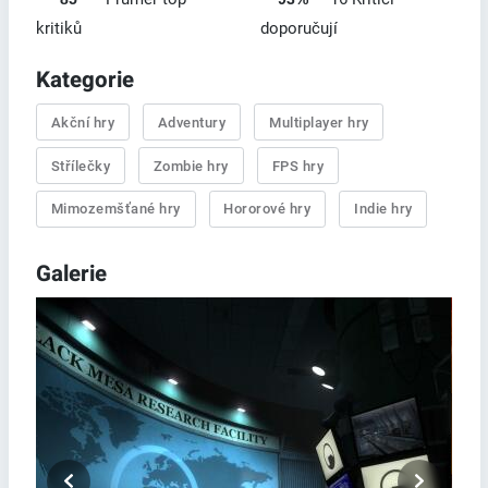
kritiků
doporučují
Kategorie
Akční hry
Adventury
Multiplayer hry
Střílečky
Zombie hry
FPS hry
Mimozemšťané hry
Hororové hry
Indie hry
Galerie