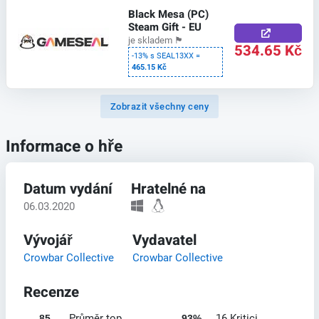
Black Mesa (PC)
Steam Gift - EU
je skladem
🏴
534.65 Kč
-13% s SEAL13XX =
465.15 Kč
Zobrazit všechny ceny
Informace o hře
Datum vydání
Hratelné na
06.03.2020
Vývojář
Vydavatel
Crowbar Collective
Crowbar Collective
Recenze
Průměr top
16 Kritici
85
93%