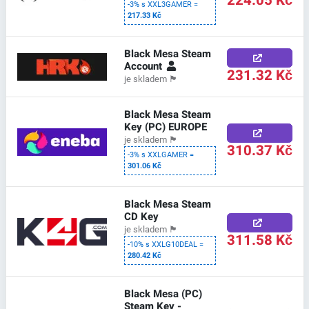
224.05 Kč
-3% s XXL3GAMER =
217.33 Kč
Black Mesa Steam
Account
231.32 Kč
je skladem
🏴
Black Mesa Steam
Key (PC) EUROPE
je skladem
🏴
310.37 Kč
-3% s XXLGAMER =
301.06 Kč
Black Mesa Steam
CD Key
je skladem
🏴
311.58 Kč
-10% s XXLG10DEAL =
280.42 Kč
Black Mesa (PC)
Steam Key -