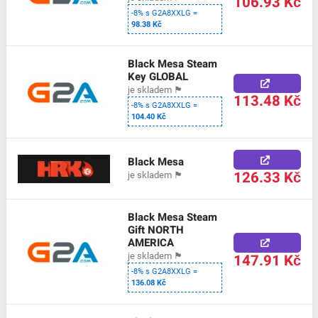
106.93 Kč
-8% s G2A8XXLG =
98.38 Kč
Black Mesa Steam
Key GLOBAL
je skladem
🏴
113.48 Kč
-8% s G2A8XXLG =
104.40 Kč
Black Mesa
126.33 Kč
je skladem
🏴
Black Mesa Steam
Gift NORTH
AMERICA
147.91 Kč
je skladem
🏴
-8% s G2A8XXLG =
136.08 Kč