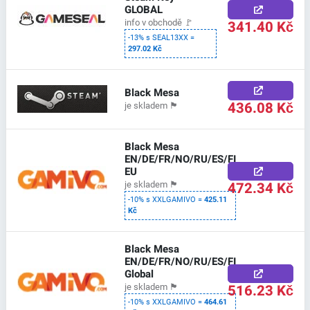
GLOBAL
341.40 Kč
info v obchodě
🚩
-13% s SEAL13XX =
297.02 Kč
Black Mesa
436.08 Kč
je skladem
🏴
Black Mesa
EN/DE/FR/NO/RU/ES/FI
EU
472.34 Kč
je skladem
🏴
-10% s XXLGAMIVO =
425.11
Kč
Black Mesa
EN/DE/FR/NO/RU/ES/FI
Global
516.23 Kč
je skladem
🏴
-10% s XXLGAMIVO =
464.61