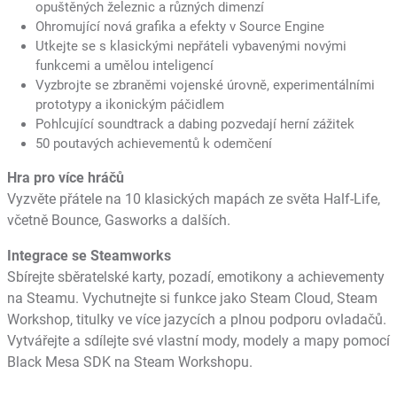
opuštěných železnic a různých dimenzí
Ohromující nová grafika a efekty v Source Engine
Utkejte se s klasickými nepřáteli vybavenými novými
funkcemi a umělou inteligencí
Vyzbrojte se zbraněmi vojenské úrovně, experimentálními
prototypy a ikonickým páčidlem
Pohlcující soundtrack a dabing pozvedají herní zážitek
50 poutavých achievementů k odemčení
Hra pro více hráčů
Vyzvěte přátele na 10 klasických mapách ze světa Half-Life,
včetně Bounce, Gasworks a dalších.
Integrace se Steamworks
Sbírejte sběratelské karty, pozadí, emotikony a achievementy
na Steamu. Vychutnejte si funkce jako Steam Cloud, Steam
Workshop, titulky ve více jazycích a plnou podporu ovladačů.
Vytvářejte a sdílejte své vlastní mody, modely a mapy pomocí
Black Mesa SDK na Steam Workshopu.