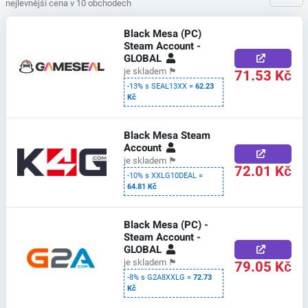
nejlevnější cena v 10 obchodech
Black Mesa (PC)
Steam Account -
GLOBAL
71.53 Kč
je skladem
🏴
-13% s SEAL13XX =
62.23
Kč
Black Mesa Steam
Account
je skladem
🏴
72.01 Kč
-10% s XXLG10DEAL =
64.81 Kč
Black Mesa (PC) -
Steam Account -
GLOBAL
79.05 Kč
je skladem
🏴
-8% s G2A8XXLG =
72.73
Kč