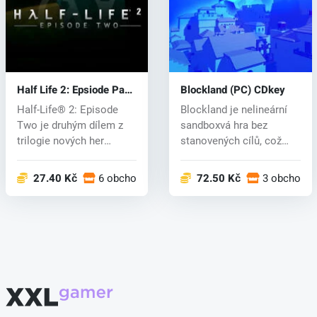
Half Life 2: Epsiode Pack
Blockland (PC) CDkey
(PC) CD key
Half-Life® 2: Episode
Blockland je nelineární
Two je druhým dílem z
sandboxvá hra bez
trilogie nových her
stanovených cílů, což
vyvinutých...
hráčům umož...
27.40 Kč
6 obchodech
72.50 Kč
3 obchode