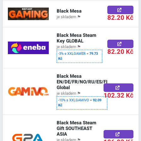
Black Mesa
82.20 Kč
je skladem
🏴
Black Mesa Steam
Key GLOBAL
je skladem
🏴
82.20 Kč
-3% s XXLGAMER =
79.73
Kč
Black Mesa
EN/DE/FR/NO/RU/ES/FI
Global
102.32 Kč
je skladem
🏴
-10% s XXLGAMIVO =
92.09
Kč
Black Mesa Steam
Gift SOUTHEAST
ASIA
je skladem
🏴