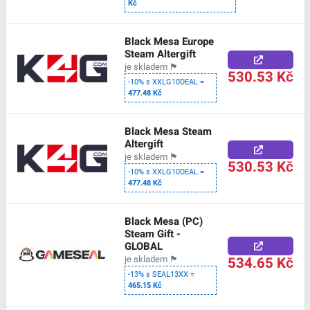
Kč
Black Mesa Europe
Steam Altergift
je skladem
🏴
530.53 Kč
-10% s XXLG10DEAL =
477.48 Kč
Black Mesa Steam
Altergift
je skladem
🏴
530.53 Kč
-10% s XXLG10DEAL =
477.48 Kč
Black Mesa (PC)
Steam Gift -
GLOBAL
534.65 Kč
je skladem
🏴
-13% s SEAL13XX =
465.15 Kč