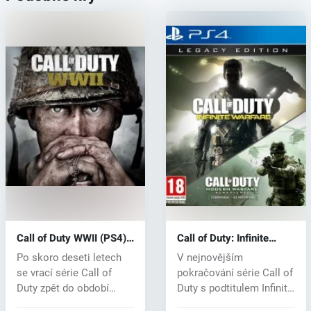
Call of Duty WWII (PS4)
Call of Duty: Infinite
key
Warfare (PS4) key
Po skoro deseti letech
V nejnovějším
se vrací série Call of
pokračování série Call of
Duty zpět do období
Duty s podtitulem Infinite
druhé svě...
Warfare...