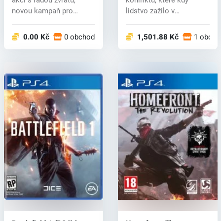
akci s řadou zvratů,
konlifktu, které kdy
novou kampaň pro
lidstvo zažilo v
jednoho hr...
Battlefield V,...
0.00 Kč
0 obchodech
1,501.88 Kč
1 obcho