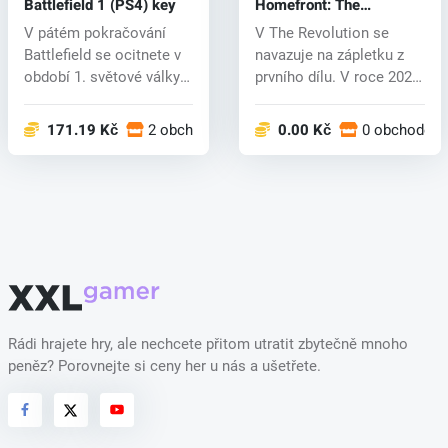
Battlefield 1 (PS4) key
Homefront: The
Revolution (PS4) key
V pátém pokračování
V The Revolution se
Battlefield se ocitnete v
navazuje na zápletku z
období 1. světové války a
prvního dílu. V roce 2025
boj...
zaútoč...
171.19 Kč
2 obchodech
0.00 Kč
0 obchodech
Rádi hrajete hry, ale nechcete přitom utratit zbytečně mnoho
peněz? Porovnejte si ceny her u nás a ušetřete.