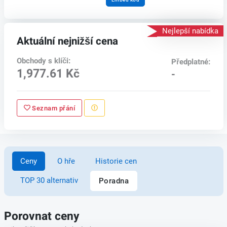
Nejlepší nabídka
Aktuální nejnižší cena
Obchody s klíči:
Předplatné:
1,977.61 Kč
-
Seznam přání
Ceny
O hře
Historie cen
TOP 30 alternativ
Poradna
Porovnat ceny