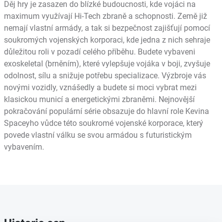
Děj hry je zasazen do blízké budoucnosti, kde vojáci na
maximum využívají Hi-Tech zbraně a schopnosti. Země již
nemají vlastní armády, a tak si bezpečnost zajišťují pomocí
soukromých vojenských korporaci, kde jedna z nich sehraje
důležitou roli v pozadí celého příběhu. Budete vybaveni
exoskeletal (brněním), které vylepšuje vojáka v boji, zvyšuje
odolnost, sílu a snižuje potřebu specializace. Výzbroje vás
novými vozidly, vznášedly a budete si moci vybrat mezi
klasickou municí a energetickými zbraněmi. Nejnovější
pokračování populární série obsazuje do hlavní role Kevina
Spaceyho vůdce této soukromé vojenské korporace, který
povede vlastní válku se svou armádou s futuristickým
vybavením.