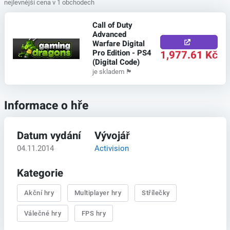
nejlevnější cena v 1 obchodech
Call of Duty
Advanced
Warfare Digital
Pro Edition - PS4
1,977.61 Kč
(Digital Code)
je skladem
🏴
Informace o hře
Datum vydání
Vývojář
04.11.2014
Activision
Kategorie
Akční hry
Multiplayer hry
Střílečky
Válečné hry
FPS hry