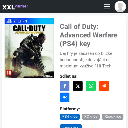
Call of Duty:
Advanced Warfare
(PS4) key
Děj hry je zasazen do blízké
budoucnosti, kde vojáci na
maximum využívají Hi-Tech
zbraně a schopnosti. Země již
Sdílet na:
nemají vlastní armády, a tak si
bezpeč...
Platformy:
PS4 klíče
PC klíče
Xbox klíče
Embed kód