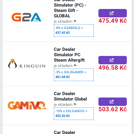
Simulator (PC) -
Steam Gift -
GLOBAL
475.49 Kč
je skladem
🏴
-8% s G2A8XXLG =
437.45 Kč
Car Dealer
Simulator PC
Steam Altergift
496.58 Kč
je skladem
🏴
-3% s XXL3GAMER =
481.68 Kč
Car Dealer
Simulator Global
je skladem
🏴
503.62 Kč
-10% s XXLGAMIVO =
453.26 Kč
Car Dealer