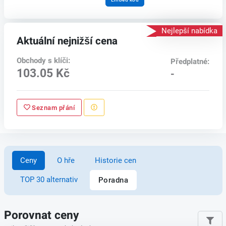
Nejlepší nabídka
Aktuální nejnižší cena
Obchody s klíči:
Předplatné:
103.05 Kč
-
Seznam přání
Ceny
O hře
Historie cen
TOP 30 alternativ
Poradna
Porovnat ceny