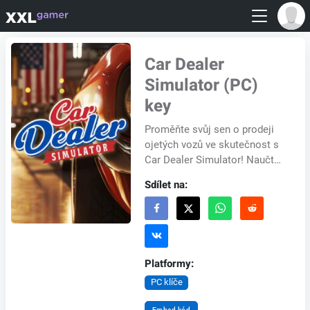
Car Dealer
Simulator (PC)
key
Proměňte svůj sen o prodeji
ojetých vozů ve skutečnost s
Car Dealer Simulator! Naučte
se základy podnikání od jeho
Sdílet na:
excentrického majitele,
Malého Sama...
Platformy:
PC klíče
Embed kód