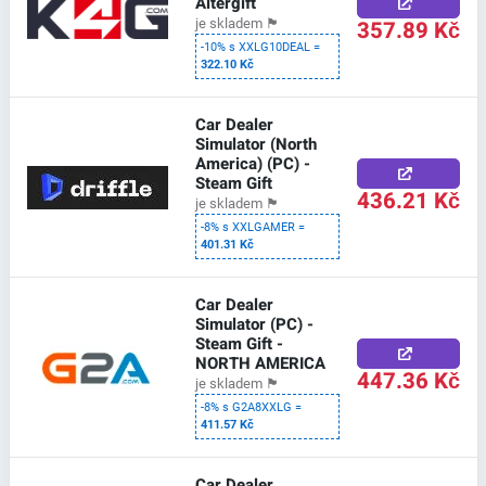
Altergift
357.89 Kč
je skladem
🏴
-10% s XXLG10DEAL =
322.10 Kč
Car Dealer
Simulator (North
America) (PC) -
Steam Gift
436.21 Kč
je skladem
🏴
-8% s XXLGAMER =
401.31 Kč
Car Dealer
Simulator (PC) -
Steam Gift -
NORTH AMERICA
447.36 Kč
je skladem
🏴
-8% s G2A8XXLG =
411.57 Kč
Car Dealer