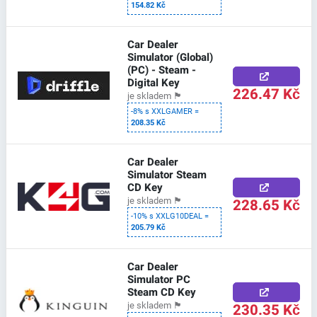
154.82 Kč
Car Dealer
Simulator (Global)
(PC) - Steam -
Digital Key
226.47 Kč
je skladem
🏴
-8% s XXLGAMER =
208.35 Kč
Car Dealer
Simulator Steam
CD Key
228.65 Kč
je skladem
🏴
-10% s XXLG10DEAL =
205.79 Kč
Car Dealer
Simulator PC
Steam CD Key
230.35 Kč
je skladem
🏴