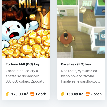
Fortune Mill (PC) key
Paralives (PC) key
Začněte s 0 dolary a
Naskočte, vyrážíme do
snažte se dosáhnout 1
tvého nového života!
000 000 dolarů. Zpočátku
Paralives je sandboxová
vám kaž...
simulačn...
170.00 Kč
1 obchodech
188.89 Kč
7 obchod