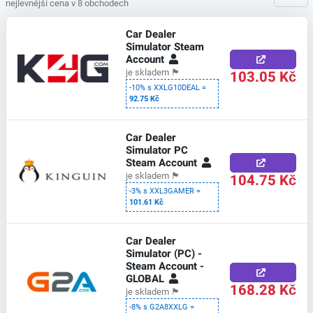
nejlevnější cena v 8 obchodech
Car Dealer
Simulator Steam
Account
103.05 Kč
je skladem
🏴
-10% s XXLG10DEAL =
92.75 Kč
Car Dealer
Simulator PC
Steam Account
104.75 Kč
je skladem
🏴
-3% s XXL3GAMER =
101.61 Kč
Car Dealer
Simulator (PC) -
Steam Account -
GLOBAL
168.28 Kč
je skladem
🏴
-8% s G2A8XXLG =