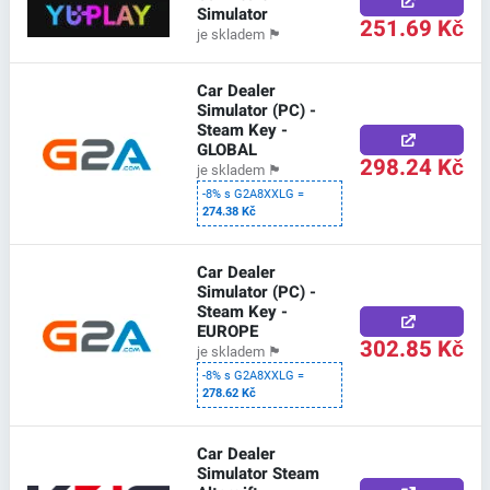
Simulator
251.69 Kč
je skladem
🏴
Car Dealer
Simulator (PC) -
Steam Key -
GLOBAL
298.24 Kč
je skladem
🏴
-8% s G2A8XXLG =
274.38 Kč
Car Dealer
Simulator (PC) -
Steam Key -
EUROPE
302.85 Kč
je skladem
🏴
-8% s G2A8XXLG =
278.62 Kč
Car Dealer
Simulator Steam