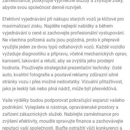
zaměstnance, poskytujte výjimečné služby a zvyšujte zisky,
abyste svou společnost denně rozvíjeli.
Efektivní vyjednávání při nákupu starých vozů je klíčové pro
maximalizaci zisku. Najděte nejlepší nabídky a během
vyjednávání o ceně si zachovejte profesionální vystupování.
Ne všechna pořízená auta jsou pojízdná, proto k přepravě
využijte jeden ze dvou typů odtahových vozů. Každé vozidlo
vyžaduje diagnostiku a přípravu, včetně mechanických oprav,
karoserií, lakování a retuší, aby se zvýšila jeho prodejní
hodnota. Používejte strategické prezentační techniky: čisté
auto, kvalitní fotografie a poutavé reklamy zdůrazní silné
stránky vozu i přes možné nedostatky. Vizuální přitažlivost,
jako je lesklý lak nebo plná nádrž, může být přesvědčivá.
Vaše výdělky budou podporovat pokračující expanzi vašeho
podnikání. Vylepšete si nástroje, opravárenské prostory a
zařízení zákaznických služeb. Nabírejte zaměstnance pro
zvýšení efektivity, moudře spravujte finance a zachovávejte
reputaci vaší společnosti. Buďte ostražití vůči konkurenci a