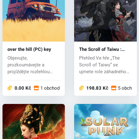
over the hill (PC) key
The Scroll of Taiwu :
Beyond The Dome (PC)
Objevujte,
Přehled Ve hře „The
key
prozkoumávejte a
Scroll of Taiwu“ se
projíždějte rozlehlou
ujmete role záhadného
divočinu v „Over the
„dědice klanu...
Hill...
0.00 Kč
1 obchodech
198.83 Kč
5 obchod