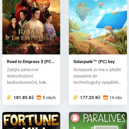
Road to Empress Ⅱ (PC)
Solarpunk™ (PC) key
key
Zažijte palácové
Solarpunk je hra o přežití
dobrodružství
zasazená do
bezkonkurenční, kde
technologicky vyspělého
vaše rozhodnutí
světa s plov...
utvářejí...
181.85 Kč
5 obchodech
177.25 Kč
14 obcho