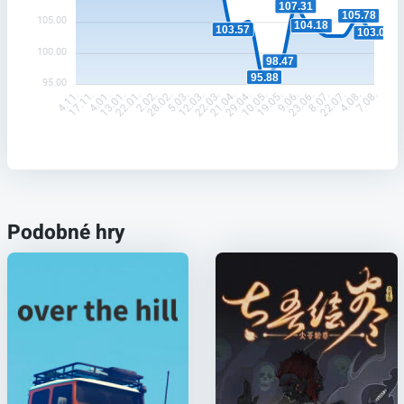
107.31
105.78
105.00
104.18
103.57
103.05
100.00
98.47
95.88
95.00
17.11.
4.01.
13.01.
22.01.
2.02.
28.02.
5.03.
12.03.
22.03.
21.04.
29.04.
10.05.
19.05.
9.06.
23.06.
8.07.
22.07.
4.08.
4.11.
7.08.
Podobné hry