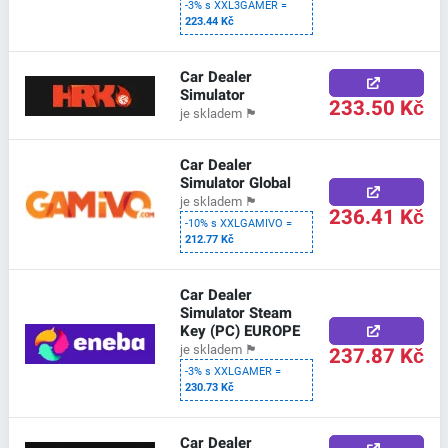
-3% s XXL3GAMER =
223.44 Kč
Car Dealer
Simulator
233.50 Kč
je skladem
🏴
Car Dealer
Simulator Global
je skladem
🏴
236.41 Kč
-10% s XXLGAMIVO =
212.77 Kč
Car Dealer
Simulator Steam
Key (PC) EUROPE
237.87 Kč
je skladem
🏴
-3% s XXLGAMER =
230.73 Kč
Car Dealer