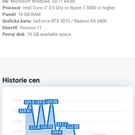
OS
: Microsoft Windows 10/11 64-bit
Procesor
: Intel Core i7 3.5 Ghz or Ryzen 7 5000 or higher
Paměť
: 16 GB RAM
Grafická karta
: GeForce RTX 3070 / Radeon RX 6800
DirectX
: Version 11
Pevný disk
: 16 GB available space
Historie cen
125.00
124.45
124.12
124.11
120.00
119.91
115.00
113.4
112.38
112.33
111.89
110.00
109.6