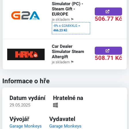
Simulator (PC) -
Steam Gift -
EUROPE
506.77 Kč
je skladem
🏴
-8% s G2A8XXLG =
466.23 Kč
Car Dealer
Simulator Steam
Altergift
508.71 Kč
je skladem
🏴
Informace o hře
Datum vydání
Hratelné na
29.05.2025
Vývojář
Vydavatel
Garage Monkeys
Garage Monkeys