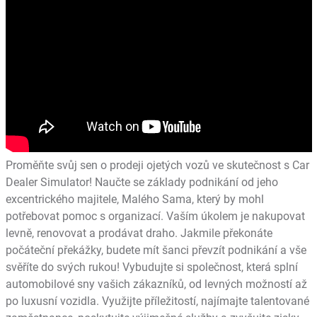
Proměňte svůj sen o prodeji ojetých vozů ve skutečnost s Car
Dealer Simulator! Naučte se základy podnikání od jeho
excentrického majitele, Malého Sama, který by mohl
potřebovat pomoc s organizací. Vaším úkolem je nakupovat
levně, renovovat a prodávat draho. Jakmile překonáte
počáteční překážky, budete mít šanci převzít podnikání a vše
svěříte do svých rukou! Vybudujte si společnost, která splní
automobilové sny vašich zákazníků, od levných možností až
po luxusní vozidla. Využijte příležitostí, najímajte talentované