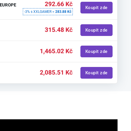
292.66 Kč
y EUROPE
Koupit zde
-3% s XXLGAMER =
283.88 Kč
315.48 Kč
Koupit zde
1,465.02 Kč
Koupit zde
2,085.51 Kč
Koupit zde