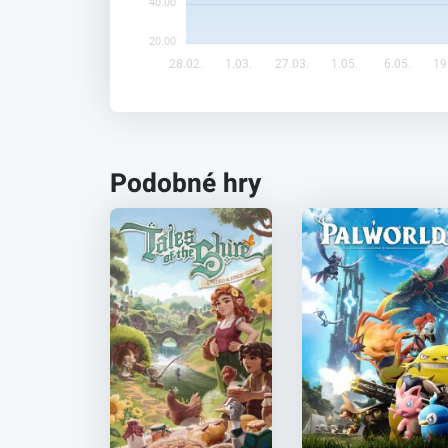
40.00
20.00
28.02.
1.03.
27.03.
1.05.
6.05.
19
Podobné hry