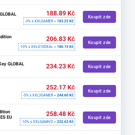
188.89 Kč
y GLOBAL
Koupit zde
-3% s XXLGAMER =
183.22 Kč
dition
206.83 Kč
Koupit zde
-10% s XXLG10DEAL =
186.15 Kč
e Key GLOBAL
234.23 Kč
Koupit zde
252.17 Kč
Koupit zde
-3% s XXL3GAMER =
244.60 Kč
dition
258.48 Kč
/ES EU
Koupit zde
-10% s XXLGAMIVO =
232.63 Kč