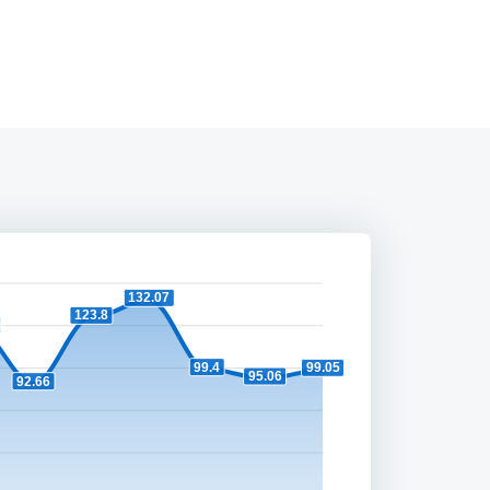
132.07
123.8
99.4
99.05
95.06
92.66