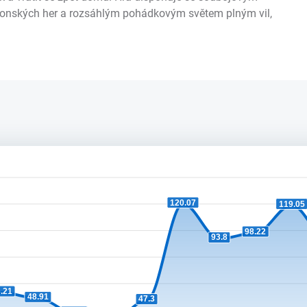
aponských her a rozsáhlým pohádkovým světem plným vil,
120.07
119.05
98.22
93.8
.21
48.91
47.3