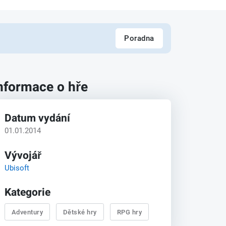
Poradna
nformace o hře
Datum vydání
01.01.2014
Vývojář
Ubisoft
Kategorie
Adventury
Dětské hry
RPG hry