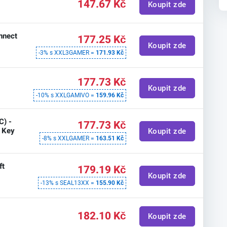
147.67 Kč
Koupit zde
onnect
177.25 Kč
Koupit zde
-3% s XXL3GAMER =
171.93 Kč
177.73 Kč
Koupit zde
-10% s XXLGAMIVO =
159.96 Kč
C) -
177.73 Kč
l Key
Koupit zde
-8% s XXLGAMER =
163.51 Kč
ft
179.19 Kč
Koupit zde
-13% s SEAL13XX =
155.90 Kč
182.10 Kč
Koupit zde