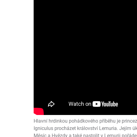
Hlavní hrdinkou pohádkového příběhu je princ
Igniculus procházet království Lemuria. Jejím ú
Měsíc a Hvězdy a také nastolit v Lemurii pořád