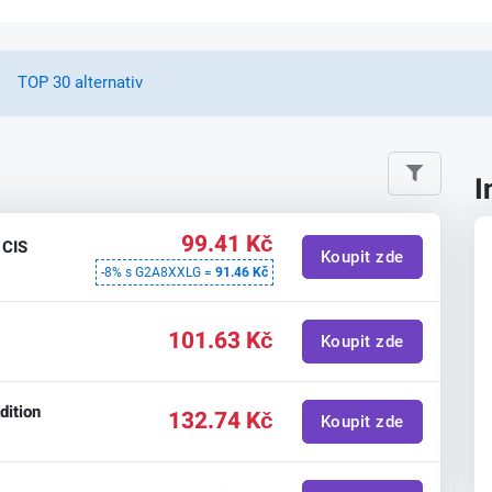
TOP 30 alternativ
I
99.41 Kč
 CIS
Koupit zde
-8% s G2A8XXLG =
91.46 Kč
101.63 Kč
Koupit zde
dition
132.74 Kč
Koupit zde