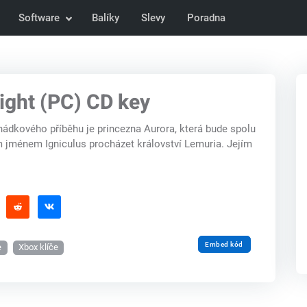
Software
Balíky
Slevy
Poradna
Light (PC) CD key
hádkového příběhu je princezna Aurora, která bude spolu
jménem Igniculus procházet království Lemuria. Jejím
Embed kód
e
Xbox klíče