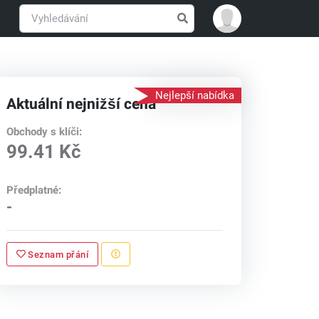
Nejlepší nabídka
Aktuální nejnižší cena
Obchody s klíči:
99.41 Kč
Předplatné:
-
Seznam přání