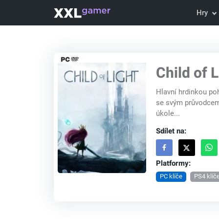
Hry
Child of 
Hlavní hrdinkou po
se svým průvodcem 
úkole...
Sdílet na:
Platformy:
PC klíče
PS4 klíč