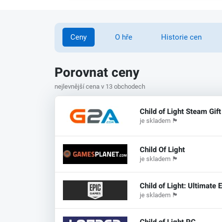
Ceny
O hře
Historie cen
Porovnat ceny
nejlevnější cena v 13 obchodech
Child of Light Steam Gift
je skladem
🏴
Child Of Light
je skladem
🏴
Child of Light: Ultimate E
je skladem
🏴
Child of Light PC