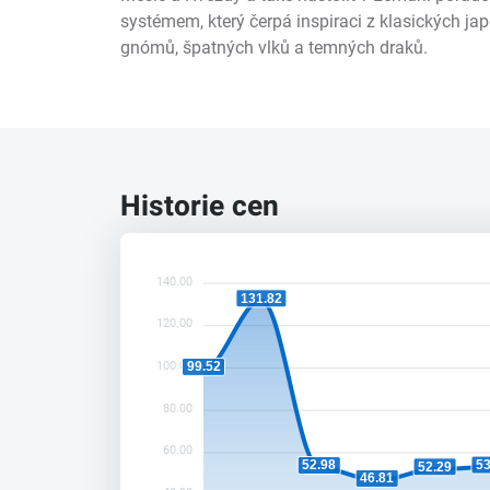
systémem, který čerpá inspiraci z klasických j
gnómů, špatných vlků a temných draků.
Historie cen
140.00
131.82
120.00
100.00
99.52
80.00
60.00
53
52.98
52.29
46.81