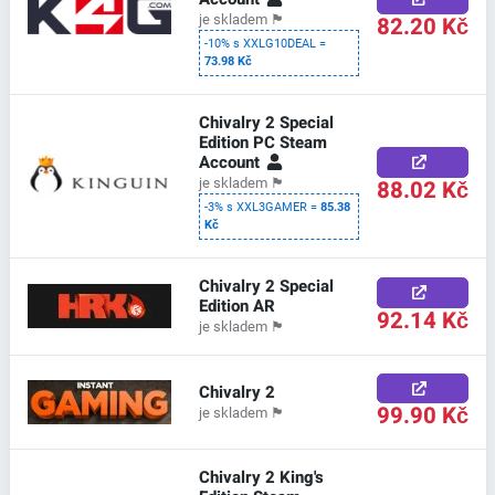
82.20 Kč
je skladem
🏴
-10% s XXLG10DEAL =
73.98 Kč
Chivalry 2 Special
Edition PC Steam
Account
88.02 Kč
je skladem
🏴
-3% s XXL3GAMER =
85.38
Kč
Chivalry 2 Special
Edition AR
92.14 Kč
je skladem
🏴
Chivalry 2
99.90 Kč
je skladem
🏴
Chivalry 2 King's