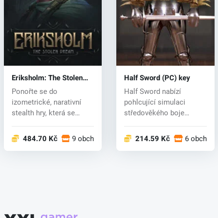
Eriksholm: The Stolen
Half Sword (PC) key
Dream (PC) key
Ponořte se do
Half Sword nabízí
izometrické, narativní
pohlcující simulaci
stealth hry, která se
středověkého boje
odehrává v dechb...
založenou na fyzice...
484.70 Kč
9 obchodech
214.59 Kč
6 obchod