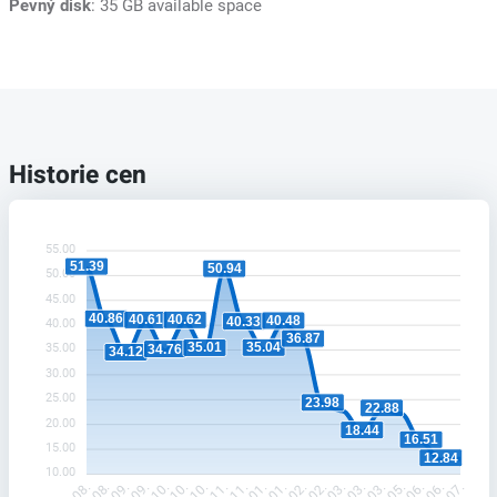
Pevný disk
: 35 GB available space
Historie cen
55.00
51.39
50.94
50.00
45.00
40.86
40.62
40.61
40.48
40.33
40.00
36.87
35.04
35.01
35.00
34.76
34.12
30.00
25.00
23.98
22.88
20.00
18.44
16.51
15.00
12.84
10.00
8.09.
1.10.
4.11.
4.01.
1.06.