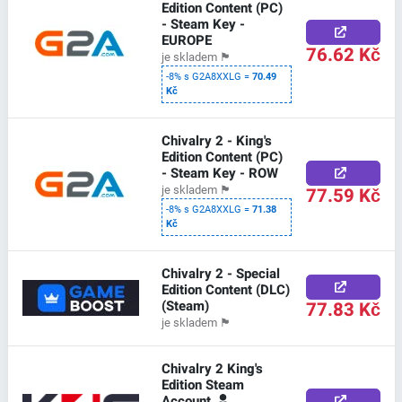
Edition Content (PC)
- Steam Key -
EUROPE
76.62 Kč
je skladem
🏴
-8% s G2A8XXLG =
70.49
Kč
Chivalry 2 - King's
Edition Content (PC)
- Steam Key - ROW
77.59 Kč
je skladem
🏴
-8% s G2A8XXLG =
71.38
Kč
Chivalry 2 - Special
Edition Content (DLC)
(Steam)
77.83 Kč
je skladem
🏴
Chivalry 2 King's
Edition Steam
Account