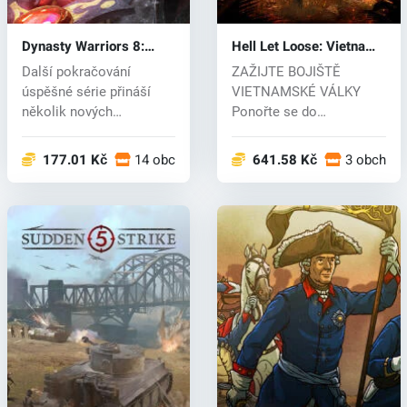
Dynasty Warriors 8:
Hell Let Loose: Vietnam
Xtreme Legends (PC) CD
(PC) key
Další pokračování
ZAŽIJTE BOJIŠTĚ
key
úspěšné série přináší
VIETNAMSKÉ VÁLKY
několik nových
Ponořte se do
vylepšení. Příběh hr...
intenzivního konfliktu
vietn...
177.01 Kč
14 obchodech
641.58 Kč
3 obchod