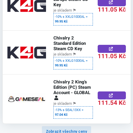
Key
111.05 Kč
je skladem
🏴
-10% s XXLG10DEAL =
99.95 Kč
Chivalry 2
Standard Edition
Steam CD Key
111.05 Kč
je skladem
🏴
-10% s XXLG10DEAL =
99.95 Kč
Chivalry 2 King's
Edition (PC) Steam
Account - GLOBAL
111.54 Kč
je skladem
🏴
-13% s SEAL13XX =
97.04 Kč
Zobrazit všechny ceny