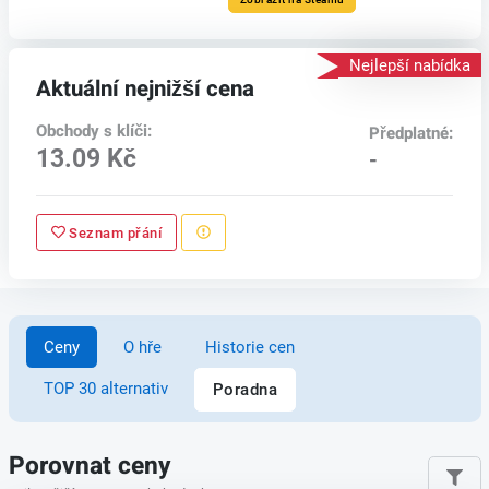
Nejlepší nabídka
Aktuální nejnižší cena
Obchody s klíči:
Předplatné:
13.09 Kč
-
Seznam přání
Ceny
O hře
Historie cen
TOP 30 alternativ
Poradna
Porovnat ceny