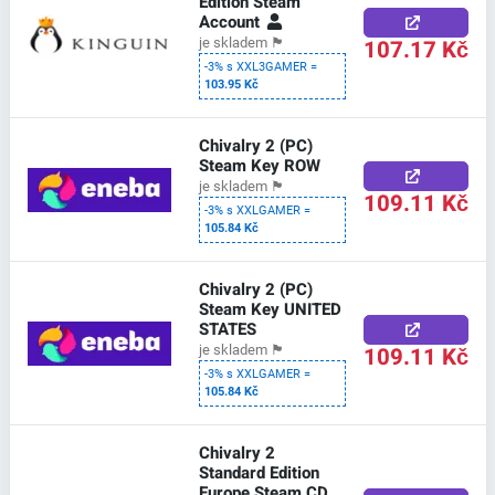
Edition Steam
Account
107.17 Kč
je skladem
🏴
-3% s XXL3GAMER =
103.95 Kč
Chivalry 2 (PC)
Steam Key ROW
je skladem
🏴
109.11 Kč
-3% s XXLGAMER =
105.84 Kč
Chivalry 2 (PC)
Steam Key UNITED
STATES
109.11 Kč
je skladem
🏴
-3% s XXLGAMER =
105.84 Kč
Chivalry 2
Standard Edition
Europe Steam CD