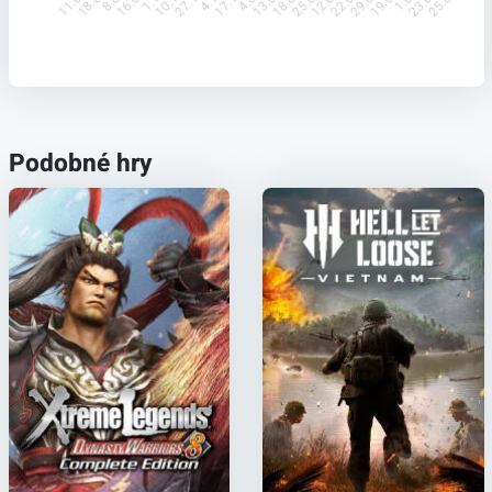
18.08.
16.09.
10.10.
27.10.
17.11.
13.01.
18.02.
25.02.
12.03.
22.03.
29.03.
19.05.
23.06.
11.08.
25.07.
Podobné hry