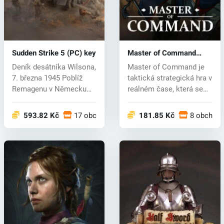
Sudden Strike 5 (PC) key
Master of Command
(PC) key
Deník desátníka Wilsona,
Master of Command je
7. března 1945 Poblíž
taktická strategická hra v
Remagenu v Německu
reálném čase, která se
Právě jsm...
odeh...
593.82 Kč
17 obchodech
181.85 Kč
8 obchod