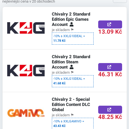
nejlevnější cena v 20 obchodech
Chivalry 2 Standard
Edition Epic Games
Account
13.09 Kč
je skladem
🏴
-10% s XXLG10DEAL =
11.78 Kč
Chivalry 2 Standard
Edition Steam
Account
46.31 Kč
je skladem
🏴
-10% s XXLG10DEAL =
41.68 Kč
Chivalry 2 - Special
Edition Content DLC
Global
48.25 Kč
je skladem
🏴
-10% s XXLGAMIVO =
43.43 Kč