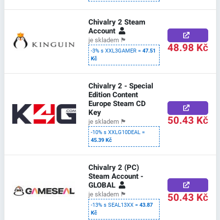
Chivalry 2 Steam
Account
je skladem
🏴
48.98 Kč
-3% s XXL3GAMER =
47.51
Kč
Chivalry 2 - Special
Edition Content
Europe Steam CD
Key
50.43 Kč
je skladem
🏴
-10% s XXLG10DEAL =
45.39 Kč
Chivalry 2 (PC)
Steam Account -
GLOBAL
50.43 Kč
je skladem
🏴
-13% s SEAL13XX =
43.87
Kč