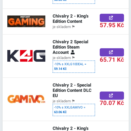
Chivalry 2 - King's
Edition Content
57.95 Kč
je skladem
🏴
Chivalry 2 Special
Edition Steam
Account
65.71 Kč
je skladem
🏴
-10% s XXLG10DEAL =
59.14 Kč
Chivalry 2 - Special
Edition Content DLC
EU
70.07 Kč
je skladem
🏴
-10% s XXLGAMIVO =
63.06 Kč
Chivalry 2 - King's