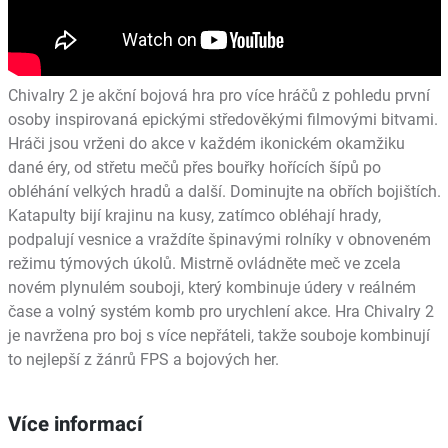
Chivalry 2 je akční bojová hra pro více hráčů z pohledu první
osoby inspirovaná epickými středověkými filmovými bitvami.
Hráči jsou vrženi do akce v každém ikonickém okamžiku
dané éry, od střetu mečů přes bouřky hořících šípů po
obléhání velkých hradů a další. Dominujte na obřích bojištích.
Katapulty bijí krajinu na kusy, zatímco obléhají hrady,
podpalují vesnice a vraždíte špinavými rolníky v obnoveném
režimu týmových úkolů. Mistrně ovládněte meč ve zcela
novém plynulém souboji, který kombinuje údery v reálném
čase a volný systém komb pro urychlení akce. Hra Chivalry 2
je navržena pro boj s více nepřáteli, takže souboje kombinují
to nejlepší z žánrů FPS a bojových her.
Více informací