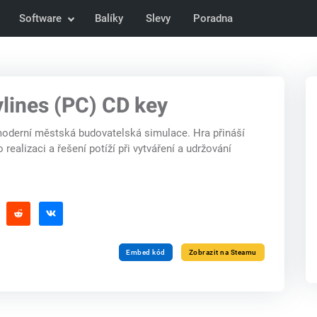
Software
Balíky
Slevy
Poradna
ylines (PC) CD key
 moderní městská budovatelská simulace. Hra přináší
 realizaci a řešení potíží při vytváření a udržování
Embed kód
Zobrazit na Steamu