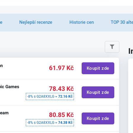
ře
Nejlepší recenze
Historie cen
TOP 30 alte
I
on
61.97 Kč
Koupit zde
Epic Games
78.43 Kč
Koupit zde
-8% s G2A8XXLG =
72.16 Kč
Steam
80.85 Kč
Koupit zde
-8% s G2A8XXLG =
74.38 Kč