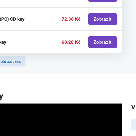
 (PC) CD key
72.38 Kč
Zobrazit
 key
60.28 Kč
Zobrazit
obrazit vše
y
V