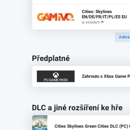
Cities: Skylines
EN/DE/FR/IT/PL/ES EU
je skladem
🏴
Zobra
Předplatné
Zahrnuto s Xbox Game P
DLC a jiné rozšíření ke hře
Cities Skylines Green Cities DLC (PC)