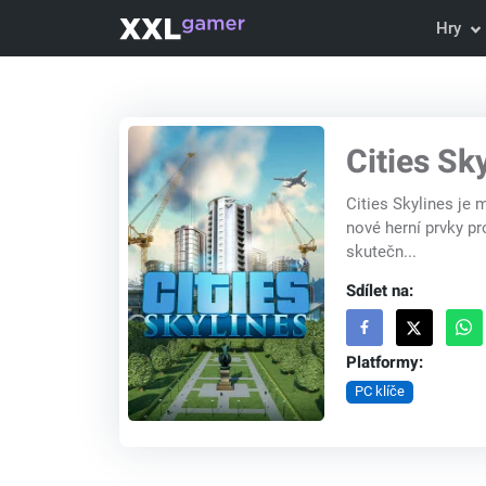
Hry
Cities Sk
Cities Skylines je
nové herní prvky pro
skutečn...
Sdílet na:
Platformy:
PC klíče