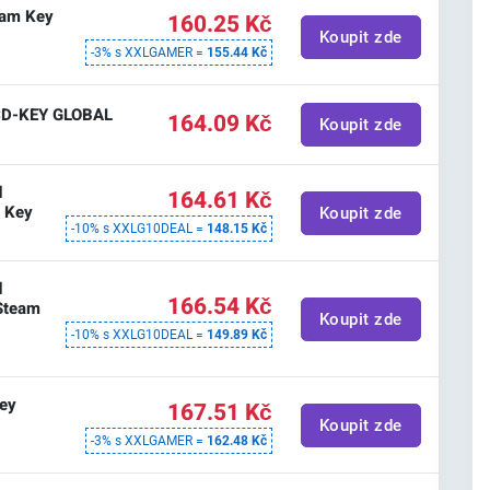
team Key
160.25 Kč
Koupit zde
-3% s XXLGAMER =
155.44 Kč
 CD-KEY GLOBAL
164.09 Kč
Koupit zde
d
164.61 Kč
D Key
Koupit zde
-10% s XXLG10DEAL =
148.15 Kč
d
166.54 Kč
 Steam
Koupit zde
-10% s XXLG10DEAL =
149.89 Kč
Key
167.51 Kč
Koupit zde
-3% s XXLGAMER =
162.48 Kč