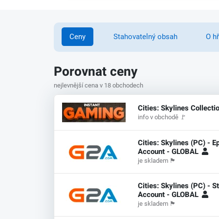
Ceny
Stahovatelný obsah
O h
Porovnat ceny
nejlevnější cena v 18 obchodech
Cities: Skylines Collecti
info v obchodě
🚩
Cities: Skylines (PC) - 
Account - GLOBAL
je skladem
🏴
Cities: Skylines (PC) - 
Account - GLOBAL
je skladem
🏴