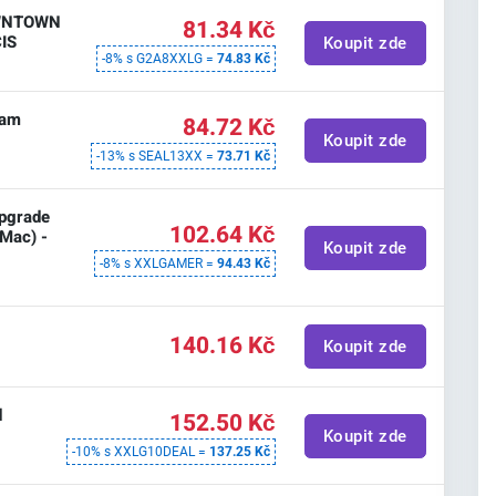
OWNTOWN
81.34 Kč
CIS
Koupit zde
-8% s G2A8XXLG =
74.83 Kč
eam
84.72 Kč
Koupit zde
-13% s SEAL13XX =
73.71 Kč
Upgrade
102.64 Kč
 Mac) -
Koupit zde
-8% s XXLGAMER =
94.43 Kč
140.16 Kč
Koupit zde
d
152.50 Kč
Koupit zde
-10% s XXLG10DEAL =
137.25 Kč