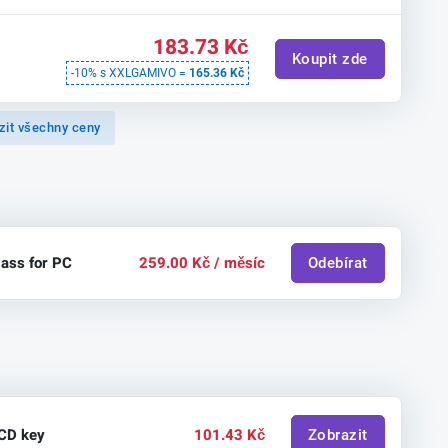
183.73 Kč
Koupit zde
-10% s XXLGAMIVO =
165.36 Kč
zit všechny ceny
ass for PC
259.00 Kč / měsíc
Odebírat
 CD key
101.43 Kč
Zobrazit