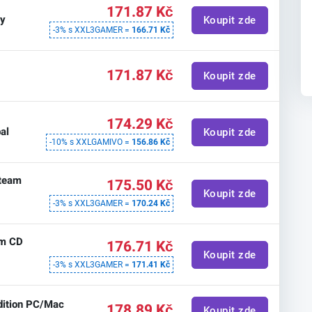
171.87 Kč
ey
Koupit zde
-3% s XXL3GAMER =
166.71 Kč
171.87 Kč
Koupit zde
174.29 Kč
al
Koupit zde
-10% s XXLGAMIVO =
156.86 Kč
Steam
175.50 Kč
Koupit zde
-3% s XXL3GAMER =
170.24 Kč
am CD
176.71 Kč
Koupit zde
-3% s XXL3GAMER =
171.41 Kč
Edition PC/Mac
178.89 Kč
Koupit zde