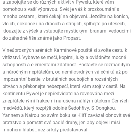
a zapojujte se do různých aktivit v Pywelu, které vám
pomohou s vaší výpravou. Svět je váš k prozkoumání s
mnoha cestami, které čekají na objevení. Jezděte na koních,
vlcích, dokonce i na dracích a strojích, šplhejte po útesech,
klouzejte z výšek a vstupujte mystickými branami vedoucími
do záhadné říše známé jako Propast.
V neúprosných arénách Karmínové pouště si zvolte cestu k
vítězství. Vybavte se meči, kopími, luky a ovládněte mocné
schopnosti a elementární zdatnost. Postavte se rozmanitým
a náročným nepřátelům, od nemilosrdných válečníků až po
impozantní bestie, v brutálních soubojích a rozsáhlých
bitvách a překonejte nebezpečí, která vám stojí v cestě. Na
kontinentu Pywel je nepředvídatelná rovnováha mezi
znepřátelenými frakcemi narušena náhlým útokem Černých
medvědů, který rozptýlí odolné Šedohřívy. S Oongkou,
Yannem a Nairou po svém boku se Kliff zavázal obnovit své
bratrstvo a pomstít své padlé druhy, jen aby objevil misi
mnohem hlubší, než si kdy představoval.