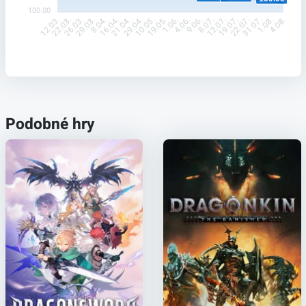
100.00
22.03.
26.03.
29.03.
8.04.
16.04.
21.04.
29.04.
10.05.
19.05.
1.06.
4.06.
9.06.
8.07.
12.07.
19.07.
22.07.
31.07.
1.08.
12.03.
4.08.
Podobné hry