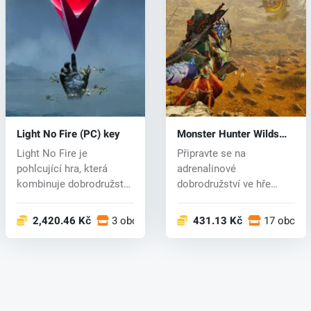
Light No Fire (PC) key
Monster Hunter Wilds
(PC) key
Light No Fire je
Připravte se na
pohlcující hra, která
adrenalinové
kombinuje dobrodružství,
dobrodružství ve hře
budování, p...
Monster Hunter Wilds,
nej...
2,420.46 Kč
3 obchodech
431.13 Kč
17 obcho