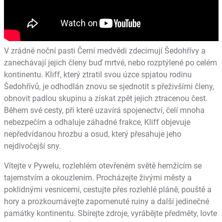
V zrádné noční pasti Černí medvědi zdecimují Šedohřívy a
zanechávají jejich členy buď mrtvé, nebo rozptýlené po celém
kontinentu. Kliff, který ztratil svou úzce spjatou rodinu
Šedohřívů, je odhodlán znovu se sjednotit s přeživšími členy,
obnovit padlou skupinu a získat zpět jejich ztracenou čest.
Během své cesty, při které uzavírá spojenectví, čelí mnoha
nebezpečím a odhaluje záhadné frakce, Kliff objevuje
nepředvídanou hrozbu a osud, který přesahuje jeho
nejdivočejší sny.
Vítejte v Pywelu, rozlehlém otevřeném světě hemžícím se
tajemstvím a okouzlením. Procházejte živými městy a
poklidnými vesnicemi, cestujte přes rozlehlé pláně, pouště a
hory a prozkoumávejte zapomenuté ruiny a další jedinečné
památky kontinentu. Sbírejte zdroje, vyrábějte předměty, lovte