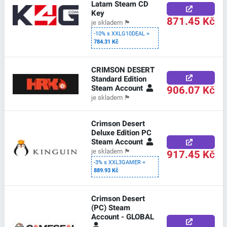
Latam Steam CD
Key
871.45 Kč
je skladem
🏴
-10% s XXLG10DEAL =
784.31 Kč
CRIMSON DESERT
Standard Edition
Steam Account
906.07 Kč
je skladem
🏴
Crimson Desert
Deluxe Edition PC
Steam Account
917.45 Kč
je skladem
🏴
-3% s XXL3GAMER =
889.93 Kč
Crimson Desert
(PC) Steam
Account - GLOBAL