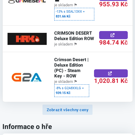
955.93 Kč
je skladem
🏴
-13% s SEAL13XX =
831.66 Kč
CRIMSON DESERT
Deluxe Edition ROW
984.74 Kč
je skladem
🏴
Crimson Desert |
Deluxe Edition
(PC) - Steam
Key - ROW
1,020.81 Kč
je skladem
🏴
-8% s G2A8XXLG =
939.15 Kč
Zobrazit všechny ceny
Informace o hře