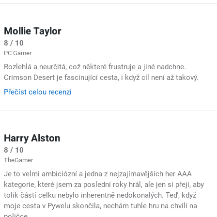
Mollie Taylor
8 / 10
PC Gamer
Rozlehlá a neurčitá, což některé frustruje a jiné nadchne.
Crimson Desert je fascinující cesta, i když cíl není až takový.
Přečíst celou recenzi
Harry Alston
8 / 10
TheGamer
Je to velmi ambiciózní a jedna z nejzajímavějších her AAA
kategorie, které jsem za poslední roky hrál, ale jen si přeji, aby
tolik částí celku nebylo inherentně nedokonalých. Teď, když
moje cesta v Pywelu skončila, nechám tuhle hru na chvíli na
poličce.