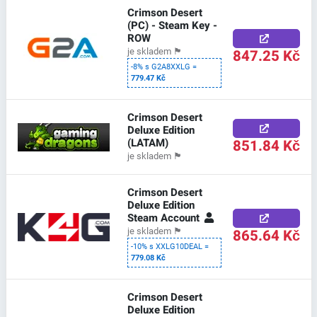
Crimson Desert
(PC) - Steam Key -
ROW
847.25 Kč
je skladem
🏴
-8% s G2A8XXLG =
779.47 Kč
Crimson Desert
Deluxe Edition
(LATAM)
851.84 Kč
je skladem
🏴
Crimson Desert
Deluxe Edition
Steam Account
865.64 Kč
je skladem
🏴
-10% s XXLG10DEAL =
779.08 Kč
Crimson Desert
Deluxe Edition