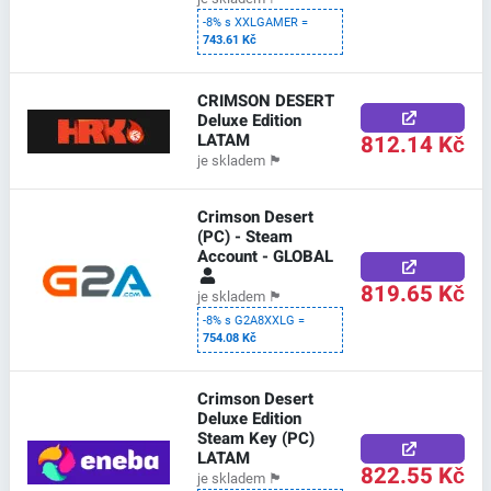
-8% s XXLGAMER =
743.61 Kč
CRIMSON DESERT
Deluxe Edition
LATAM
812.14 Kč
je skladem
🏴
Crimson Desert
(PC) - Steam
Account - GLOBAL
819.65 Kč
je skladem
🏴
-8% s G2A8XXLG =
754.08 Kč
Crimson Desert
Deluxe Edition
Steam Key (PC)
LATAM
822.55 Kč
je skladem
🏴