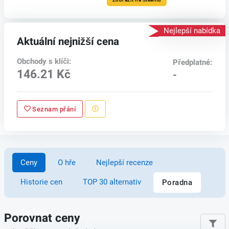
Nejlepší nabídka
Aktuální nejnižší cena
Obchody s klíči:
Předplatné:
146.21 Kč
-
Seznam přání
Ceny
O hře
Nejlepší recenze
Historie cen
TOP 30 alternativ
Poradna
Porovnat ceny