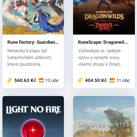
Rune Factory: Guardians
RuneScape: Dragonwilds
of Azuma (PC) key
(PC) key
Nebeský kolaps byl
Vyhledejte je, vydejte
katastrofální událostí,
výzvu a vyrazte svou
která zpustošila
vlastní stopu k Dračí
východní země A...
královně....
560.63 Kč
13 obchodech
404.50 Kč
11 obcho