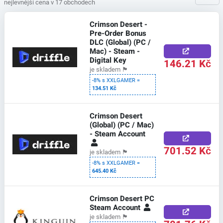
nejlevnější cena v 17 obchodech
Crimson Desert -
Pre-Order Bonus
DLC (Global) (PC /
Mac) - Steam -
Digital Key
146.21 Kč
je skladem
🏴
-8% s XXLGAMER =
134.51 Kč
Crimson Desert
(Global) (PC / Mac)
- Steam Account
701.52 Kč
je skladem
🏴
-8% s XXLGAMER =
645.40 Kč
Crimson Desert PC
Steam Account
je skladem
🏴