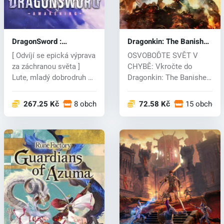
DragonSword :
Dragonkin: The Banished
Awakening (PC) key
(PC) key
[ Odvíjí se epická výprava
OSVOBOĎTE SVĚT V
za záchranou světa ]
CHYBĚ: Vkročte do
Lute, mladý dobrodruh na
Dragonkin: The Banished,
ce...
říše poskvrněné...
267.25 Kč
8 obchodech
72.58 Kč
15 obchod