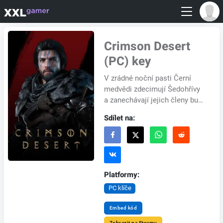
Crimson Desert
(PC) key
V zrádné noční pasti Černí
medvědi zdecimují Šedohřívy
a zanechávají jejich členy buď
mrtvé, nebo rozptýlené po
Sdílet na:
celém kontinentu. Kliff, který
ztratil...
Platformy:
PC klíče
Embed kód
Zobrazit na Steamu