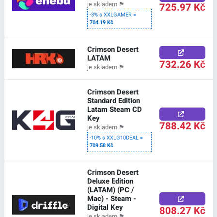
725.97 Kč
je skladem
🏴
-3% s XXLGAMER =
704.19 Kč
Crimson Desert
LATAM
732.26 Kč
je skladem
🏴
Crimson Desert
Standard Edition
Latam Steam CD
Key
788.42 Kč
je skladem
🏴
-10% s XXLG10DEAL =
709.58 Kč
Crimson Desert
Deluxe Edition
(LATAM) (PC /
Mac) - Steam -
Digital Key
808.27 Kč
je skladem
🏴