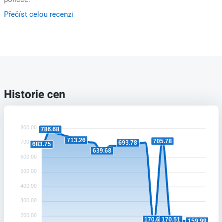
Přečíst celou recenzi
Historie cen
800.00
786.68
713.26
705.78
700.00
693.78
683.75
639.68
600.00
500.00
400.00
300.00
200.00
170.68
170.51
159.99