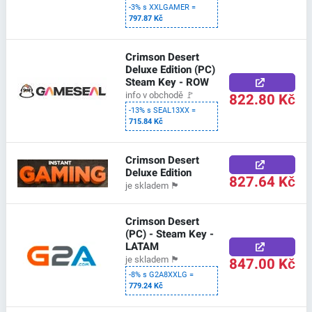
-3% s XXLGAMER =
797.87 Kč
Crimson Desert
Deluxe Edition (PC)
Steam Key - ROW
822.80 Kč
info v obchodě
🚩
-13% s SEAL13XX =
715.84 Kč
Crimson Desert
Deluxe Edition
827.64 Kč
je skladem
🏴
Crimson Desert
(PC) - Steam Key -
LATAM
847.00 Kč
je skladem
🏴
-8% s G2A8XXLG =
779.24 Kč