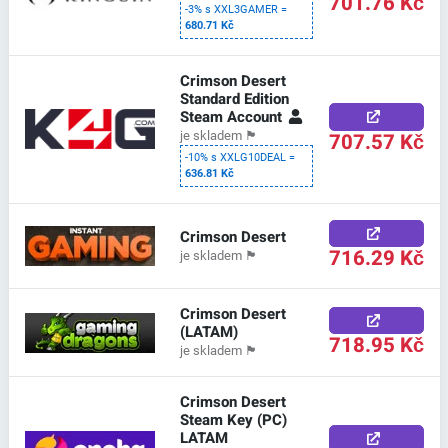
701.76 Kč
-3% s XXL3GAMER =
680.71 Kč
Crimson Desert
Standard Edition
Steam Account
707.57 Kč
je skladem
🏴
-10% s XXLG10DEAL =
636.81 Kč
Crimson Desert
716.29 Kč
je skladem
🏴
Crimson Desert
(LATAM)
718.95 Kč
je skladem
🏴
Crimson Desert
Steam Key (PC)
LATAM