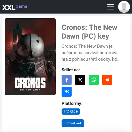
Cronos: The New
Dawn (PC) key
Cronos: The New Dawn je
neúprosná survival hororová
hra z pohledu třetí osoby, kde
budoucnost závisí na
Sdílet na:
záchraně minulosti. Ve světě,
kde se východoev...
Platformy:
PC klíče
Embed kód