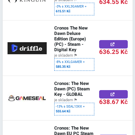
634.55 Kč
-3% s XXL3GAMER =
615.51 Kč
Cronos The New
Dawn Deluxe
Edition (Europe)
(PC) - Steam -
Digital Key
636.25 Kč
je skladem
🏴
-8% s XXLGAMER =
585.35 Kč
Cronos: The New
Dawn (PC) Steam
Key - GLOBAL
638.67 Kč
je skladem
🏴
-13% s SEAL13XX =
555.64 Kč
Cronos: The New
Dawn EU PC Steam