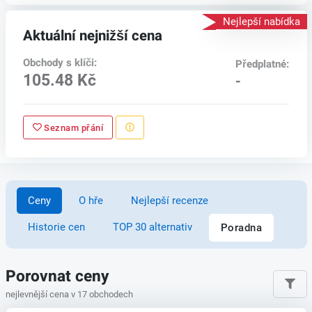
Nejlepší nabídka
Aktuální nejnižší cena
Obchody s klíči:
Předplatné:
105.48 Kč
-
Seznam přání
Ceny
O hře
Nejlepší recenze
Historie cen
TOP 30 alternativ
Poradna
Porovnat ceny
nejlevnější cena v 17 obchodech