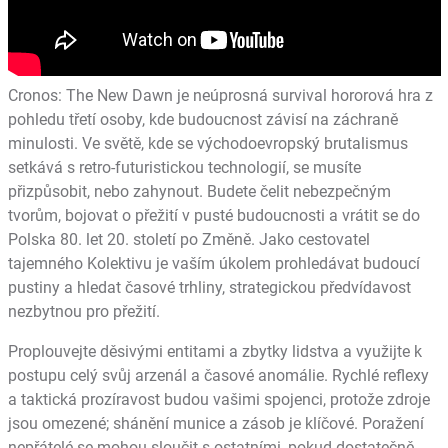
Cronos: The New Dawn je neúprosná survival hororová hra z
pohledu třetí osoby, kde budoucnost závisí na záchraně
minulosti. Ve světě, kde se východoevropský brutalismus
setkává s retro-futuristickou technologií, se musíte
přizpůsobit, nebo zahynout. Budete čelit nebezpečným
tvorům, bojovat o přežití v pusté budoucnosti a vrátit se do
Polska 80. let 20. století po Změně. Jako cestovatel
tajemného Kolektivu je vaším úkolem prohledávat budoucí
pustiny a hledat časové trhliny, strategickou předvídavost
nezbytnou pro přežití.
Proplouvejte děsivými entitami a zbytky lidstva a využijte k
postupu celý svůj arzenál a časové anomálie. Rychlé reflexy
a taktická prozíravost budou vašimi spojenci, protože zdroje
jsou omezené; shánění munice a zásob je klíčové. Poražení
nepřátelé se mohou sloučit s ostatními, pokud dostatečně