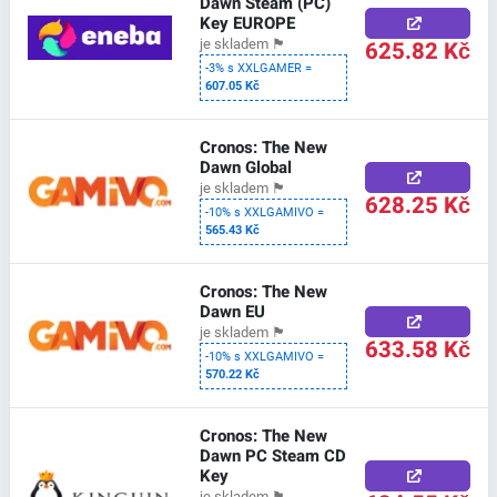
Dawn Steam (PC)
Key EUROPE
625.82 Kč
je skladem
🏴
-3% s XXLGAMER =
607.05 Kč
Cronos: The New
Dawn Global
je skladem
🏴
628.25 Kč
-10% s XXLGAMIVO =
565.43 Kč
Cronos: The New
Dawn EU
je skladem
🏴
633.58 Kč
-10% s XXLGAMIVO =
570.22 Kč
Cronos: The New
Dawn PC Steam CD
Key
je skladem
🏴