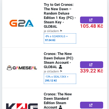
Try to Get Cronos:
The New Dawn –
Random Deluxe
Edition 1 Key (PC) -
Steam Key -
105.48 Kč
GLOBAL
je skladem
🏴
-8% s G2A8XXLG =
97.04 Kč
Cronos: The New
Dawn Deluxe (PC)
Steam Account -
GLOBAL
339.22 Kč
je skladem
🏴
-13% s SEAL13XX =
295.12 Kč
Cronos: The New
Dawn Standard
Edition Steam
Account