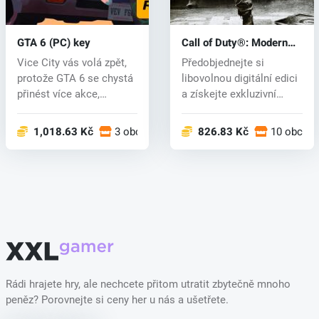
GTA 6 (PC) key
Call of Duty®: Modern
Warfare® 4 (PC) key
Vice City vás volá zpět,
Předobjednejte si
protože GTA 6 se chystá
libovolnou digitální edici
přinést více akce,
a získejte exkluzivní
napínav...
bonusy:...
1,018.63 Kč
3 obchodech
826.83 Kč
10 obcho
Rádi hrajete hry, ale nechcete přitom utratit zbytečně mnoho
peněz? Porovnejte si ceny her u nás a ušetřete.