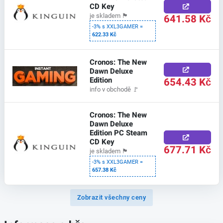
CD Key
641.58 Kč
je skladem
🏴
-3% s XXL3GAMER =
622.33 Kč
Cronos: The New
Dawn Deluxe
Edition
654.43 Kč
info v obchodě
🚩
Cronos: The New
Dawn Deluxe
Edition PC Steam
CD Key
677.71 Kč
je skladem
🏴
-3% s XXL3GAMER =
657.38 Kč
Zobrazit všechny ceny