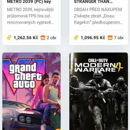
METRO 2039 (PC) key
STRANGER THAN
HEAVEN (PC) key
METRO 2039, nejnovější
OBSAH PŘED NÁKUPEM
průlomová FPS hra od
Získejte zbraň „Dosu:
renomovaných vypravěčů
Kagekiri“ předkoupením
ze studi...
hry STRANGE...
1,262.56 Kč
2 obchodech
1,096.95 Kč
7 obcho