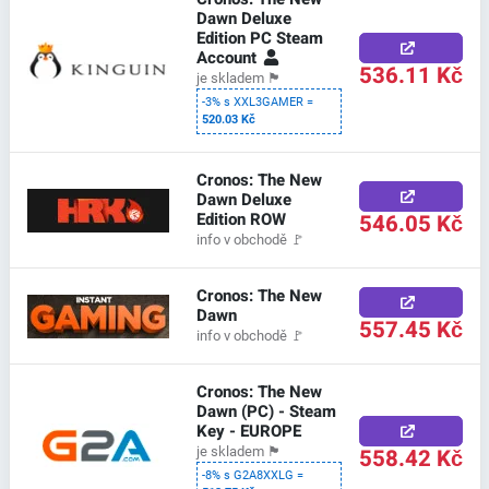
Dawn Deluxe
Edition PC Steam
Account
536.11 Kč
je skladem
🏴
-3% s XXL3GAMER =
520.03 Kč
Cronos: The New
Dawn Deluxe
Edition ROW
546.05 Kč
info v obchodě
🚩
Cronos: The New
Dawn
557.45 Kč
info v obchodě
🚩
Cronos: The New
Dawn (PC) - Steam
Key - EUROPE
558.42 Kč
je skladem
🏴
-8% s G2A8XXLG =