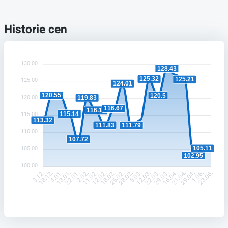
Historie cen
130.00
128.43
125.32
125.21
125.00
124.01
120.55
120.5
120.00
119.83
116.67
116.17
115.14
115.00
113.32
111.83
111.79
110.00
107.72
105.11
105.00
102.95
100.00
18.12.
4.01.
13.01.
22.01.
2.02.
11.02.
12.02.
18.02.
25.02.
28.02.
5.03.
12.03.
22.03.
29.03.
16.04.
21.04.
29.04.
1.06.
3.12.
23.06.