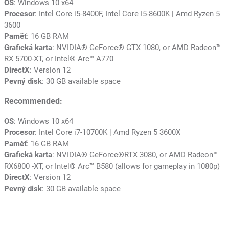
OS
: Windows 10 x64
Procesor
: Intel Core i5-8400F, Intel Core I5-8600K | Amd Ryzen 5
3600
Paměť
: 16 GB RAM
Grafická karta
: NVIDIA® GeForce® GTX 1080, or AMD Radeon™
RX 5700-XT, or Intel® Arc™ A770
DirectX
: Version 12
Pevný disk
: 30 GB available space
Recommended:
OS
: Windows 10 x64
Procesor
: Intel Core i7-10700K | Amd Ryzen 5 3600X
Paměť
: 16 GB RAM
Grafická karta
: NVIDIA® GeForce®RTX 3080, or AMD Radeon™
RX6800 -XT, or Intel® Arc™ B580 (allows for gameplay in 1080p)
DirectX
: Version 12
Pevný disk
: 30 GB available space