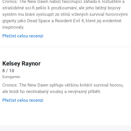
Cronos: The New Dawn nabízí fascinující záhadu k rozluštění a
strašidelné sci-fi peklo k prozkoumání, ale jeho běžný bojový
systém mu brání vystoupit ze stínů vržených survival hororovými
giganty jako Dead Space a Resident Evil 4, které jej evidentně
inspirovaly.
Přečíst celou recenzi
Kelsey Raynor
8 / 10
Eurogamer
Cronos: The New Dawn splňuje většinu kritérií survival hororu,
ale brzdí ho neohrabaný souboj a nevýrazný příběh.
Přečíst celou recenzi