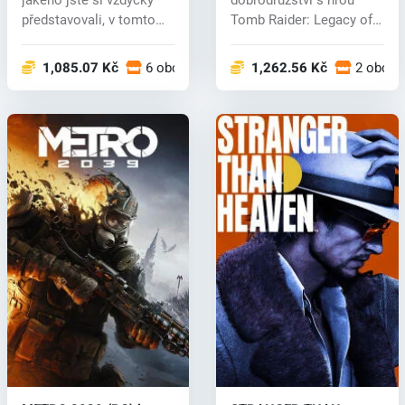
jakého jste si vždycky
dobrodružství s hrou
představovali, v tomto
Tomb Raider: Legacy of
poh...
Atlantis...
1,085.07 Kč
6 obchodech
1,262.56 Kč
2 obcho