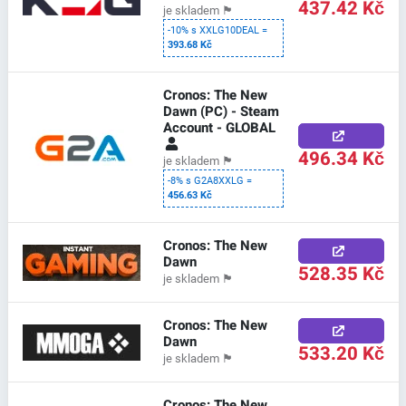
437.42 Kč
je skladem
🏴
-10% s XXLG10DEAL =
393.68 Kč
Cronos: The New
Dawn (PC) - Steam
Account - GLOBAL
496.34 Kč
je skladem
🏴
-8% s G2A8XXLG =
456.63 Kč
Cronos: The New
Dawn
528.35 Kč
je skladem
🏴
Cronos: The New
Dawn
533.20 Kč
je skladem
🏴
Cronos: The New