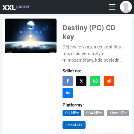
Destiny (PC) CD
key
Děj hry je vsazen do konfliktu
mezi lidstvem a zlými
mimozemšťany, kde poslední
nadějí je příchod vesmírného
Sdílet na:
Cestujícího. Vaším úkolem je
zachránit li...
Platformy:
PC klíče
PS4 klíče
Xbox klíče
Embed kód