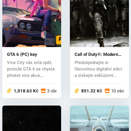
GTA 6 (PC) key
Call of Duty®: Modern
Warfare® 4 (PC) key
Vice City vás volá zpět,
Předobjednejte si
protože GTA 6 se chystá
libovolnou digitální edici
přinést více akce,
a získejte exkluzivní
napínav...
bonusy:...
1,018.63 Kč
3 obchodech
851.32 Kč
10 obcho