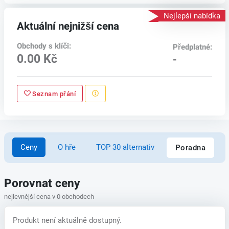
Nejlepší nabídka
Aktuální nejnižší cena
Obchody s klíči:
Předplatné:
0.00 Kč
-
Seznam přání
Ceny
O hře
TOP 30 alternativ
Poradna
Porovnat ceny
nejlevnější cena v 0 obchodech
Produkt není aktuálně dostupný.