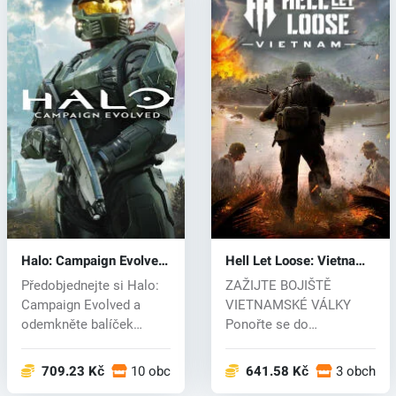
Halo: Campaign Evolved
Hell Let Loose: Vietnam
(PC) key
(PC) key
Předobjednejte si Halo:
ZAŽIJTE BOJIŠTĚ
Campaign Evolved a
VIETNAMSKÉ VÁLKY
odemkněte balíček
Ponořte se do
Foundry Armory...
intenzivního konfliktu
vietn...
709.23 Kč
10 obchodech
641.58 Kč
3 obchod