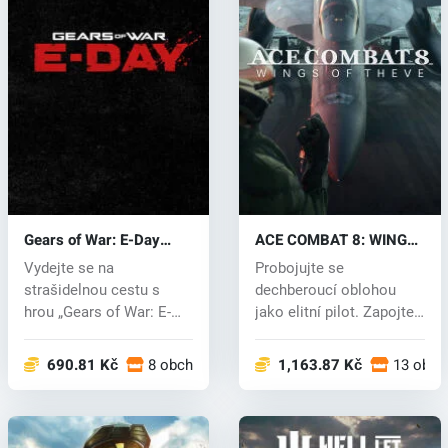
Gears of War: E-Day
ACE COMBAT 8: WINGS
(PC) key
OF THEVE (PC) key
Vydejte se na
Probojujte se
strašidelnou cestu s
dechberoucí oblohou
hrou „Gears of War: E-
jako elitní pilot. Zapojte
Day“, která se ode...
se do nelítost...
690.81 Kč
8 obchodech
1,163.87 Kč
13 obch