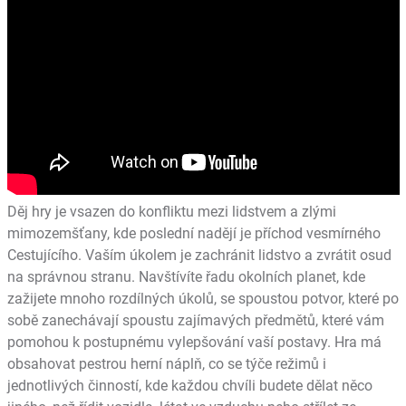
Děj hry je vsazen do konfliktu mezi lidstvem a zlými
mimozemšťany, kde poslední nadějí je příchod vesmírného
Cestujícího. Vaším úkolem je zachránit lidstvo a zvrátit osud
na správnou stranu. Navštívíte řadu okolních planet, kde
zažijete mnoho rozdílných úkolů, se spoustou potvor, které po
sobě zanechávají spoustu zajímavých předmětů, které vám
pomohou k postupnému vylepšování vaší postavy. Hra má
obsahovat pestrou herní náplň, co se týče režimů i
jednotlivých činností, kde každou chvíli budete dělat něco