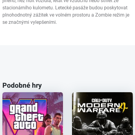
jiného, ​​než řídit vozidla, létat ve vzduchu nebo střílet ze
stacionárního kulometu. Letecké pasáže budou poskytovat
plnohodnotný zážitek ve volném prostoru a Zombie režim je
se značnými vylepšeními.
Podobné hry