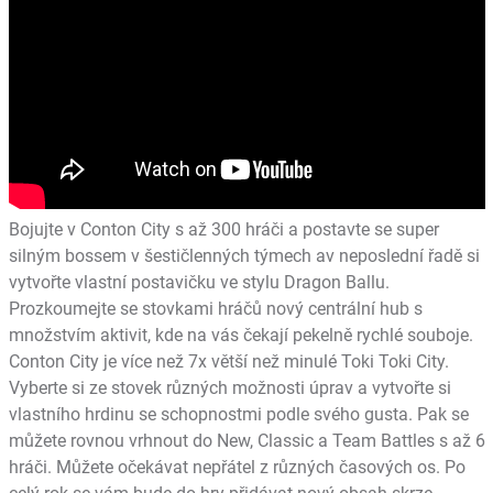
Bojujte v Conton City s až 300 hráči a postavte se super
silným bossem v šestičlenných týmech av neposlední řadě si
vytvořte vlastní postavičku ve stylu Dragon Ballu.
Prozkoumejte se stovkami hráčů nový centrální hub s
množstvím aktivit, kde na vás čekají pekelně rychlé souboje.
Conton City je více než 7x větší než minulé Toki Toki City.
Vyberte si ze stovek různých možnosti úprav a vytvořte si
vlastního hrdinu se schopnostmi podle svého gusta. Pak se
můžete rovnou vrhnout do New, Classic a Team Battles s až 6
hráči. Můžete očekávat nepřátel z různých časových os. Po