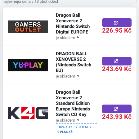
nejlevnější cena v 13 obchodech
Dragon Ball
Xenoverse 2
Nintendo Switch
226.95 Kč
Digital EUROPE
je skladem
🏴
DRAGON BALL
XENOVERSE 2
(Nintendo Switch
243.69 Kč
EU)
je skladem
🏴
Dragon Ball
Xenoverse 2
Standard Edition
Europe Nintendo
Switch CD Key
243.93 Kč
je skladem
🏴
-10% s XXLG10DEAL =
219.54 Kč