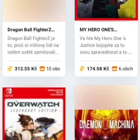
Dragon Ball FighterZ
MY HERO ONE'S
(Switch) key
JUSTICE (Switch) key
Dragon Ball FighterZ je
Ve hře My Hero One 's
to, proč si miliony lidí na
Justice bojujete za tu
celém světě zamilovali...
svou spravedlnost a to ať
už v...
312.55 Kč
10 obchodech
174.58 Kč
6 obchod