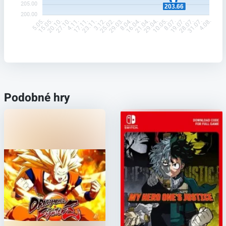
205.00
203.66
200.00
15.05.
20.10.
27.10.
4.11.
17.11.
23.11.
3.12.
25.02.
29.03.
8.04.
16.04.
21.04.
29.04.
10.05.
8.07.
19.07.
28.07.
31.07.
5.05.
4.08.
Podobné hry