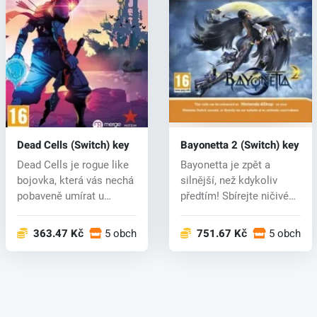
Dead Cells (Switch) key
Bayonetta 2 (Switch) key
Dead Cells je rogue like
Bayonetta je zpět a
bojovka, která vás nechá
silnější, než kdykoliv
pobaveně umírat u
předtím! Sbírejte ničivé
každého...
zbraně...
363.47 Kč
5 obchodech
751.67 Kč
5 obchod