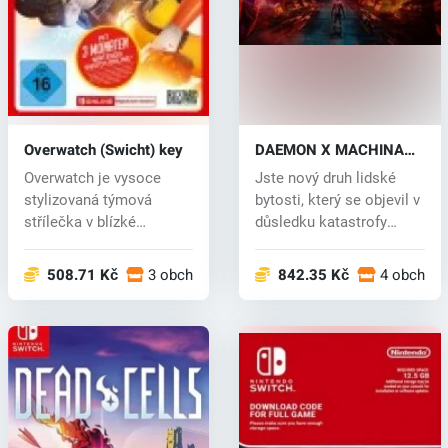
Overwatch (Swicht) key
DAEMON X MACHINA
(Switch) key
Overwatch je vysoce
Jste nový druh lidské
stylizovaná týmová
bytosti, který se objevil v
střílečka v blízké
důsledku katastrofy
budoucnosti. Každ...
Měsíc...
508.71 Kč
3 obchodech
842.35 Kč
4 obchod