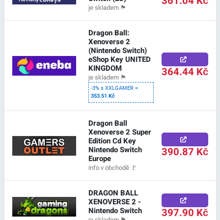
361.04 Kč
je skladem
🏴
Dragon Ball:
Xenoverse 2
(Nintendo Switch)
eShop Key UNITED
KINGDOM
364.44 Kč
je skladem
🏴
-3% s XXLGAMER =
353.51 Kč
Dragon Ball
Xenoverse 2 Super
Edition Cd Key
Nintendo Switch
390.87 Kč
Europe
info v obchodě
🚩
DRAGON BALL
XENOVERSE 2 -
Nintendo Switch
397.90 Kč
je skladem
🏴