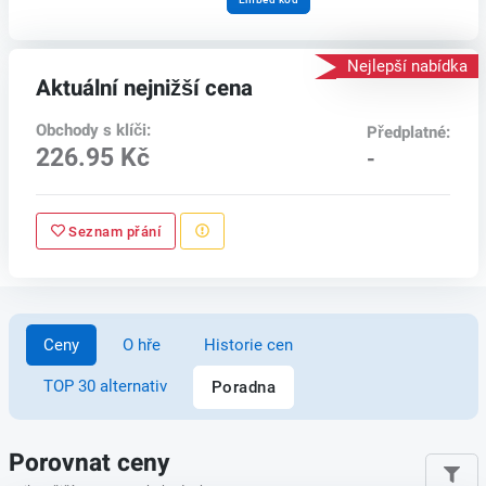
Nejlepší nabídka
Aktuální nejnižší cena
Obchody s klíči:
Předplatné:
226.95 Kč
-
Seznam přání
Ceny
O hře
Historie cen
TOP 30 alternativ
Poradna
Porovnat ceny