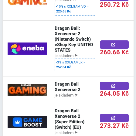
250.72 Kč
-10% s XXLGAMIVO =
225.65 Kč
Dragon Ball:
Xenoverse 2
(Nintendo Switch)
eShop Key UNITED
STATES
260.66 Kč
je skladem
🏴
-3% s XXLGAMER =
252.84 Kč
Dragon Ball
Xenoverse 2
264.05 Kč
je skladem
🏴
Dragon Ball
Xenoverse 2
(Super Edition)
273.27 Kč
(Switch) (EU)
je skladem
🏴