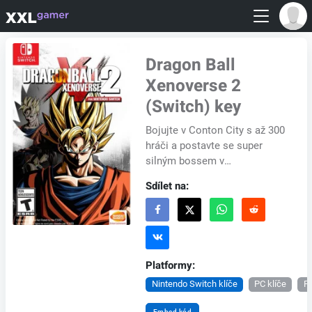
Dragon Ball
Xenoverse 2
(Switch) key
Bojujte v Conton City s až 300
hráči a postavte se super
silným bossem v
šestičlenných týmech av
Sdílet na:
neposlední řadě si vytvořte
vlastní postavičku ve sty...
Platformy:
Nintendo Switch klíče
PC klíče
PS
Embed kód