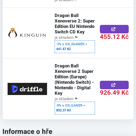
Dragon Ball
Xenoverse 2: Super
Edition EU Nintendo
Switch CD Key
455.12 Kč
je skladem
🏴
-3% s XXL3GAMER =
441.47 Kč
Dragon Ball
Xenoverse 2 Super
Edition (Europe)
(Nintendo Switch) -
Nintendo - Digital
926.49 Kč
Key
je skladem
🏴
-8% s XXLGAMER =
852.37 Kč
Informace o hře