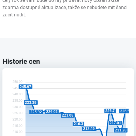
celý rok se vám bude do hry přidávat nový obsah skrze
zdarma dostupné aktualizace, takže se nebudete mít šanci
začít nudit.
Historie cen
250.00
245.97
245.00
240.00
235.00
233.39
230.00
226.7
226.58
226.02
225.92
225.00
223.08
220.00
217.01
216.3
215.00
212.49
211.28
210.00