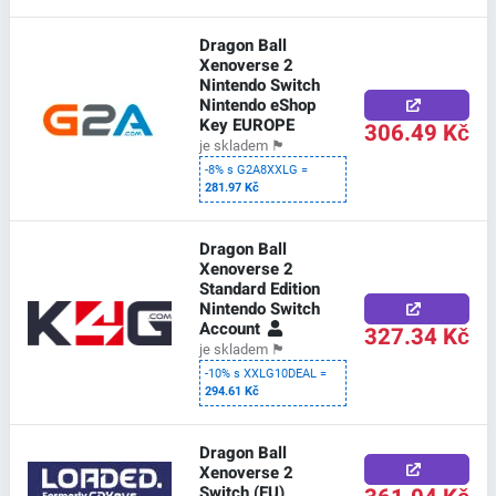
Dragon Ball
Xenoverse 2
Nintendo Switch
Nintendo eShop
Key EUROPE
306.49 Kč
je skladem
🏴
-8% s G2A8XXLG =
281.97 Kč
Dragon Ball
Xenoverse 2
Standard Edition
Nintendo Switch
Account
327.34 Kč
je skladem
🏴
-10% s XXLG10DEAL =
294.61 Kč
Dragon Ball
Xenoverse 2
Switch (EU)