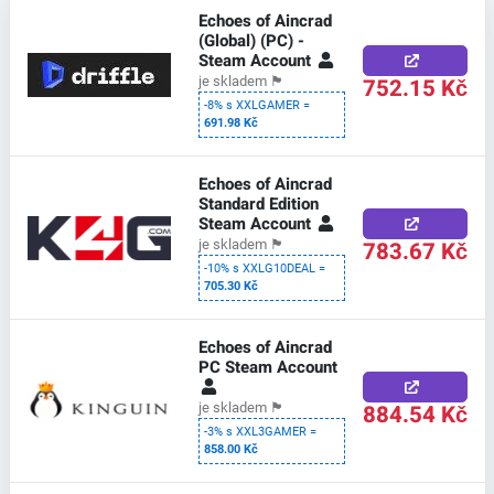
Echoes of Aincrad
(Global) (PC) -
Steam Account
752.15 Kč
je skladem
🏴
-8% s XXLGAMER =
691.98 Kč
Echoes of Aincrad
Standard Edition
Steam Account
783.67 Kč
je skladem
🏴
-10% s XXLG10DEAL =
705.30 Kč
Echoes of Aincrad
PC Steam Account
884.54 Kč
je skladem
🏴
-3% s XXL3GAMER =
858.00 Kč