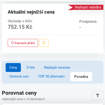
Nejlepší nabídka
Aktuální nejnižší cena
Obchody s klíči:
Předplatné:
752.15 Kč
-
Seznam přání
Ceny
O hře
Nejlepší recenze
Historie cen
TOP 30 alternativ
Poradna
Porovnat ceny
nejlevnější cena v 14 obchodech