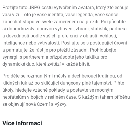
Prožijte tuto JRPG cestu vytvořením avatara, který ztělesňuje
vaši vizi. Toto je vaše identita, vaše legenda, vaše šance
zanechat stopu ve světě zaměřeném na přežití. Přizpůsobte
si dobrodružství úpravou vybavení, zbraní, statistik, partnera
a dovedností podle vašich preferencí v oblasti rychlosti,
inteligence nebo vytrvalosti. Posilujte se s postupující úrovní
a pamatujte, že růst je pro přežití zásadní. Prohloubejte
synergii s partnerem a přizpůsobte jeho taktiku pro
dynamické duo, které zvítězí v každé bitvě.
Projděte se rozmanitými městy a dechberoucí krajinou, od
klidných luk až po skličující dungeony plné tajemství. Plňte
úkoly, hledejte vzácné poklady a postavte se mocným
nepřátelům v bojích v reálném čase. S každým tahem příběhu
se objevují nová území a výzvy.
Více informací