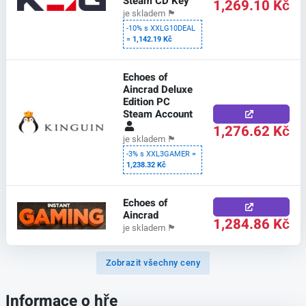
Steam CD Key
1,269.10 Kč
je skladem
🏴
-10% s XXLG10DEAL
=
1,142.19 Kč
Echoes of
Aincrad Deluxe
Edition PC
Steam Account
1,276.62 Kč
je skladem
🏴
-3% s XXL3GAMER =
1,238.32 Kč
Echoes of
Aincrad
1,284.86 Kč
je skladem
🏴
Zobrazit všechny ceny
Informace o hře