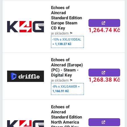
Echoes of
Aincrad
Standard Edition
Europe Steam
CD Key
1,264.74 Kč
je skladem
🏴
-10% s XXLG10DEAL
=
1,138.27 Kč
Echoes of
Aincrad (Europe)
(PC) - Steam -
Digital Key
1,268.38 Kč
je skladem
🏴
-8% s XXLGAMER =
1,166.91 Kč
Echoes of
Aincrad
Standard Edition
North America