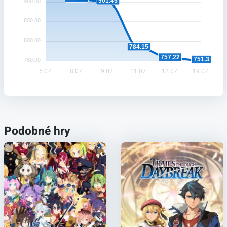
901.45
900.00
850.00
800.00
784.15
757.22
751.3
750.00
5.07.
8.07.
9.07.
11.07.
12.07.
19.07.
Podobné hry