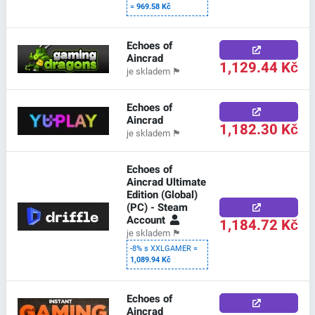
=
969.58 Kč
Echoes of
Aincrad
1,129.44 Kč
je skladem
🏴
Echoes of
Aincrad
1,182.30 Kč
je skladem
🏴
Echoes of
Aincrad Ultimate
Edition (Global)
(PC) - Steam
Account
1,184.72 Kč
je skladem
🏴
-8% s XXLGAMER =
1,089.94 Kč
Echoes of
Aincrad