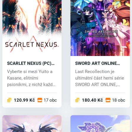
SCARLET NEXUS (PC)
SWORD ART ONLINE
key
Last Recollection (PC)
Vyberte si mezi Yuito a
Last Recollection je
key
Kasane, elitními
ultimátní část herní série
psionikmi, z nichž každý
SWORD ART ONLINE,
má talent...
která se...
120.99 Kč
17 obchodech
180.40 Kč
18 obcho