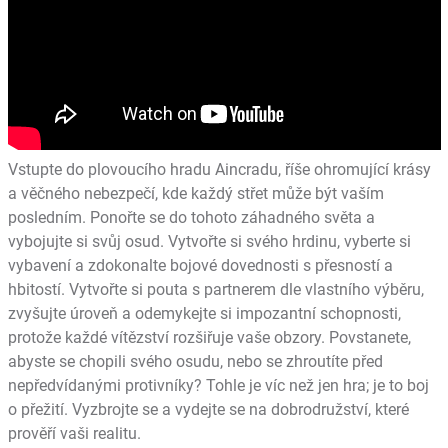
Vstupte do plovoucího hradu Aincradu, říše ohromující krásy
a věčného nebezpečí, kde každý střet může být vaším
posledním. Ponořte se do tohoto záhadného světa a
vybojujte si svůj osud. Vytvořte si svého hrdinu, vyberte si
vybavení a zdokonalte bojové dovednosti s přesností a
hbitostí. Vytvořte si pouta s partnerem dle vlastního výběru,
zvyšujte úroveň a odemykejte si impozantní schopnosti,
protože každé vítězství rozšiřuje vaše obzory. Povstanete,
abyste se chopili svého osudu, nebo se zhroutíte před
nepředvídanými protivníky? Tohle je víc než jen hra; je to boj
o přežití. Vyzbrojte se a vydejte se na dobrodružství, které
prověří vaši realitu.