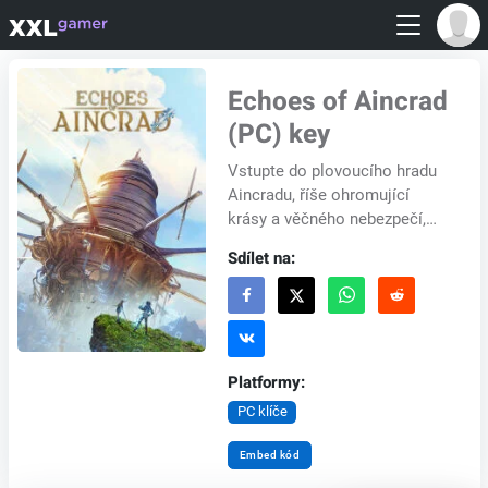
Echoes of Aincrad
(PC) key
Vstupte do plovoucího hradu
Aincradu, říše ohromující
krásy a věčného nebezpečí,
kde každý střet může být
Sdílet na:
vaším posledním. Ponořte se
do tohoto záhadn...
Platformy:
PC klíče
Embed kód