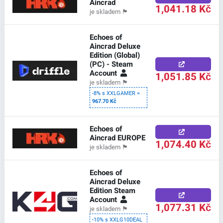
Aincrad
1,041.18 Kč
je skladem
🏴
Echoes of
Aincrad Deluxe
Edition (Global)
(PC) - Steam
Account
1,051.85 Kč
je skladem
🏴
-8% s XXLGAMER =
967.70 Kč
Echoes of
Aincrad EUROPE
1,074.40 Kč
je skladem
🏴
Echoes of
Aincrad Deluxe
Edition Steam
Account
1,077.31 Kč
je skladem
🏴
-10% s XXLG10DEAL