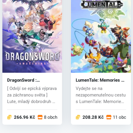
DragonSword :
LumenTale: Memories of
Awakening (PC) key
Trey (PC) key
[ Odvíjí se epická výprava
Vydejte se na
za záchranou světa ]
nezapomenutelnou cestu
Lute, mladý dobrodruh na
s LumenTale: Memories
ce...
of Trey, okouzlu...
266.96 Kč
8 obchodech
208.28 Kč
11 obcho