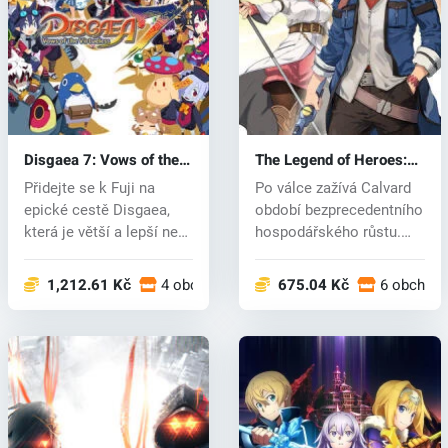
Disgaea 7: Vows of the
The Legend of Heroes:
Virtueless (PC) key
Trails through Daybreak
Přidejte se k Fuji na
Po válce zažívá Calvard
(PC) key
epické cestě Disgaea,
období bezprecedentního
která je větší a lepší než
hospodářského růstu.
kdy...
Mezi o...
1,212.61 Kč
4 obchodech
675.04 Kč
6 obchod