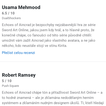
Usama Mehmood
6.5 / 10
DualShockers
Echoes of Aincrad je bezpochyby nejzábavnější hra ze série
Sword Art Online, jakou jsem kdy hrál, a to hlavně proto, že
konečně chápe, co fanoušci od této série původně chtěli:
umožnit vám zažít Aincrad jako vlastního avatara, a ne jako
někoho, kdo neustále stojí ve stínu Kirita.
Přečíst celou recenzi
Robert Ramsey
5 / 10
Push Square
Echoes of Aincrad chápe tón a přitažlivost Sword Art Online – a
to hodně znamená – ale je zklamána nedodělaným herním
systémem a zklamáním nudným designem úkolů. Ti, kteří hledají