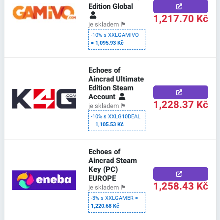
Edition Global
1,217.70 Kč
je skladem
🏴
-10% s XXLGAMIVO
=
1,095.93 Kč
Echoes of
Aincrad Ultimate
Edition Steam
Account
1,228.37 Kč
je skladem
🏴
-10% s XXLG10DEAL
=
1,105.53 Kč
Echoes of
Aincrad Steam
Key (PC)
EUROPE
1,258.43 Kč
je skladem
🏴
-3% s XXLGAMER =
1,220.68 Kč