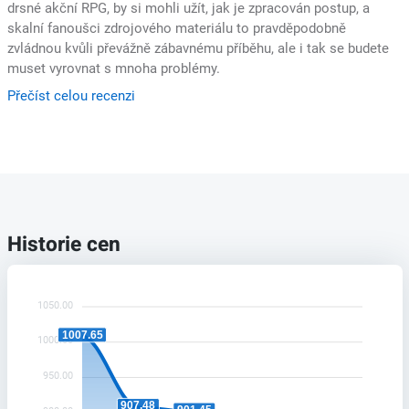
drsné akční RPG, by si mohli užít, jak je zpracován postup, a
skalní fanoušci zdrojového materiálu to pravděpodobně
zvládnou kvůli převážně zábavnému příběhu, ale i tak se budete
muset vyrovnat s mnoha problémy.
Přečíst celou recenzi
Historie cen
1050.00
1007.65
1000.00
950.00
907.48