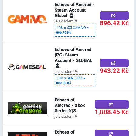
Echoes of Aincrad -
Steam Account
Global
896.42 Kč
je skladem
🏴
-10% s XXLGAMIVO =
806.78 Kč
Echoes of Aincrad
(PC) Steam
Account - GLOBAL
943.22 Kč
je skladem
🏴
-13% s SEAL13XX =
820.60 Kč
Echoes of
Aincrad - Xbox
Series X|S
1,008.45 Kč
je skladem
🏴
Echoes of