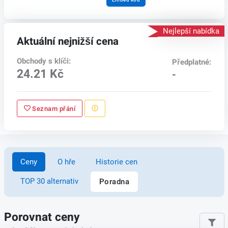
Nejlepší nabídka
Aktuální nejnižší cena
Obchody s klíči:
Předplatné:
24.21 Kč
-
Seznam přání
Ceny
O hře
Historie cen
TOP 30 alternativ
Poradna
Porovnat ceny