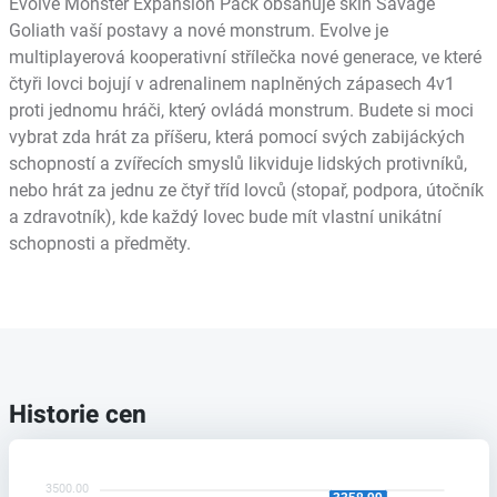
Evolve Monster Expansion Pack obsahuje skin Savage
Goliath vaší postavy a nové monstrum. Evolve je
multiplayerová kooperativní střílečka nové generace, ve které
čtyři lovci bojují v adrenalinem naplněných zápasech 4v1
proti jednomu hráči, který ovládá monstrum. Budete si moci
vybrat zda hrát za příšeru, která pomocí svých zabijáckých
schopností a zvířecích smyslů likviduje lidských protivníků,
nebo hrát za jednu ze čtyř tříd lovců (stopař, podpora, útočník
a zdravotník), kde každý lovec bude mít vlastní unikátní
schopnosti a předměty.
Historie cen
3500.00