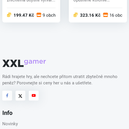
hemžící se...
199.47 Kč
9 obchodech
323.16 Kč
16 obcho
Rádi hrajete hry, ale nechcete přitom utratit zbytečně mnoho
peněz? Porovnejte si ceny her u nás a ušetřete.
Info
Novinky