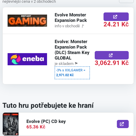
nejlevnější cena v 2 obchodech
Evolve Monster
Expansion Pack
24.21 Kč
info v obchodě
🚩
Evolve: Monster
Expansion Pack
(DLC) Steam Key
GLOBAL
3,062.91 Kč
je skladem
🏴
-3% s XXLGAMER =
2,971.02 Kč
Tuto hru potřebujete ke hraní
Evolve (PC) CD key
65.36 Kč