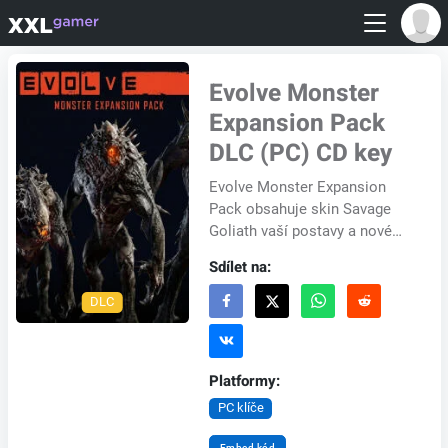
Evolve Monster
Expansion Pack
DLC (PC) CD key
Evolve Monster Expansion
Pack obsahuje skin Savage
Goliath vaší postavy a nové
monstrum. Evolve je
Sdílet na:
multiplayerová kooperativní
střílečka nové generace...
DLC
Platformy:
PC klíče
Embed kód