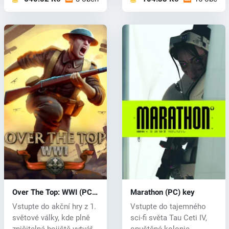
Over The Top: WWI (PC)
Marathon (PC) key
key
Vstupte do akční hry z 1.
Vstupte do tajemného
světové války, kde plně
sci-fi světa Tau Ceti IV,
zničitelná bojiště vytvář...
opuštěné kolonie