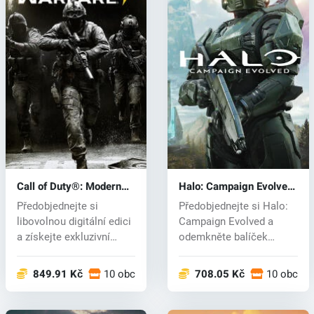
Call of Duty®: Modern
Halo: Campaign Evolved
Warfare® 4 (PC) key
(PC) key
Předobjednejte si
Předobjednejte si Halo:
libovolnou digitální edici
Campaign Evolved a
a získejte exkluzivní
odemkněte balíček
bonusy:...
Foundry Armory...
849.91 Kč
10 obchodech
708.05 Kč
10 obcho