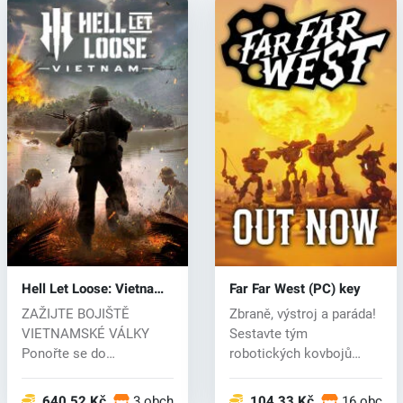
Hell Let Loose: Vietnam
Far Far West (PC) key
(PC) key
ZAŽIJTE BOJIŠTĚ
Zbraně, výstroj a paráda!
VIETNAMSKÉ VÁLKY
Sestavte tým
Ponořte se do
robotických kovbojů
intenzivního konfliktu
lovících odměny...
vietn...
640.52 Kč
3 obchodech
104.33 Kč
16 obcho