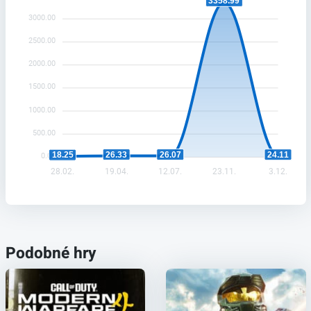
3358.99
3000.00
2500.00
2000.00
1500.00
1000.00
500.00
26.33
26.07
24.11
18.25
0.00
28.02.
19.04.
12.07.
23.11.
3.12.
Podobné hry