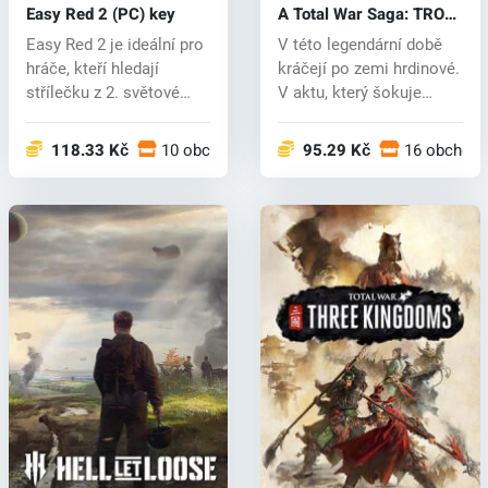
Easy Red 2 (PC) key
A Total War Saga: TROY
(PC) key
Easy Red 2 je ideální pro
V této legendární době
hráče, kteří hledají
kráčejí po zemi hrdinové.
střílečku z 2. světové
V aktu, který šokuje
války...
svět,...
118.33 Kč
10 obchodech
95.29 Kč
16 obchod