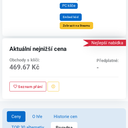
PC klíče
Embed kód
Zobrazit na Steamu
Nejlepší nabídka
Aktuální nejnižší cena
Obchody s klíči:
Předplatné:
469.67 Kč
-
Seznam přání
Ceny
O hře
Historie cen
TOP 30 alternativ
Poradna