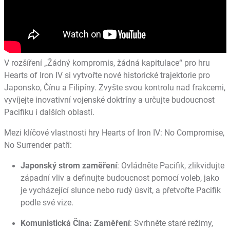
V rozšíření „Žádný kompromis, žádná kapitulace“ pro hru
Hearts of Iron IV si vytvořte nové historické trajektorie pro
Japonsko, Čínu a Filipíny. Zvyšte svou kontrolu nad frakcemi,
vyvíjejte inovativní vojenské doktríny a určujte budoucnost
Pacifiku i dalších oblastí.
Mezi klíčové vlastnosti hry Hearts of Iron IV: No Compromise,
No Surrender patří:
Japonský strom zaměření
: Ovládněte Pacifik, zlikvidujte
západní vliv a definujte budoucnost pomocí voleb, jako
je vycházející slunce nebo rudý úsvit, a přetvořte Pacifik
podle své vize.
Komunistická Čína: Zaměření
: Svrhněte staré režimy,