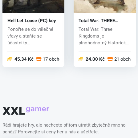
Hell Let Loose (PC) key
Total War: THREE
KINGDOMS (PC) CD key
Ponořte se do válečné
Total War: Three
vřavy a staňte se
Kingdoms je
účastníky
plnohodnotný historický
nejlegendárnějších
díl známé strategické...
konfli...
45.34 Kč
17 obchodech
24.00 Kč
21 obchod
Rádi hrajete hry, ale nechcete přitom utratit zbytečně mnoho
peněz? Porovnejte si ceny her u nás a ušetřete.