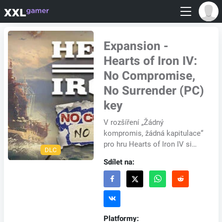
Expansion -
Hearts of Iron IV:
No Compromise,
No Surrender (PC)
key
V rozšíření „Žádný
kompromis, žádná kapitulace“
pro hru Hearts of Iron IV si
DLC
vytvořte nové historické
Sdílet na:
trajektorie pro Japonsko, Čínu
a Filipíny. Zvyšt...
Platformy: