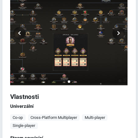
Vlastnosti
Univerzální
Co-op
Cross-Platform Multiplayer
Multi-player
Single-player
Steam souvisící