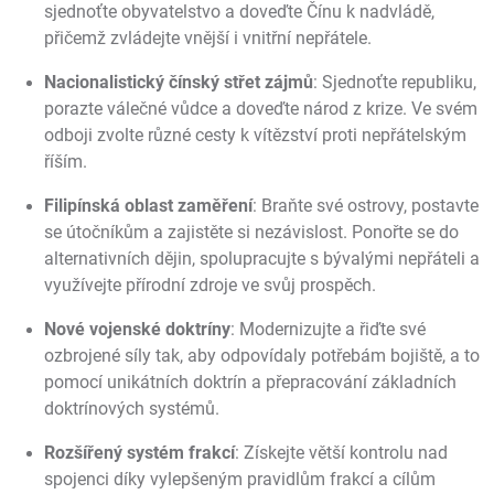
sjednoťte obyvatelstvo a doveďte Čínu k nadvládě,
přičemž zvládejte vnější i vnitřní nepřátele.
Nacionalistický čínský střet zájmů
: Sjednoťte republiku,
porazte válečné vůdce a doveďte národ z krize. Ve svém
odboji zvolte různé cesty k vítězství proti nepřátelským
říším.
Filipínská oblast zaměření
: Braňte své ostrovy, postavte
se útočníkům a zajistěte si nezávislost. Ponořte se do
alternativních dějin, spolupracujte s bývalými nepřáteli a
využívejte přírodní zdroje ve svůj prospěch.
Nové vojenské doktríny
: Modernizujte a řiďte své
ozbrojené síly tak, aby odpovídaly potřebám bojiště, a to
pomocí unikátních doktrín a přepracování základních
doktrínových systémů.
Rozšířený systém frakcí
: Získejte větší kontrolu nad
spojenci díky vylepšeným pravidlům frakcí a cílům