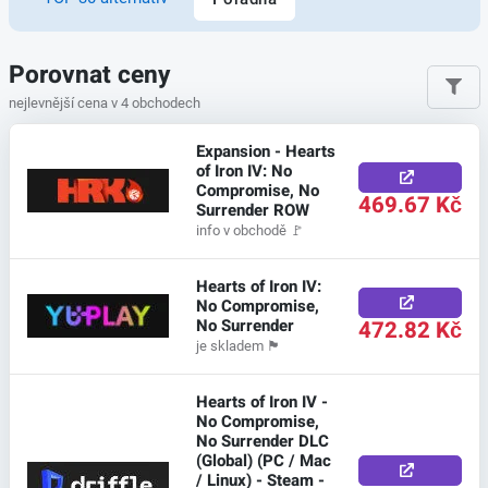
Porovnat ceny
nejlevnější cena v 4 obchodech
Expansion - Hearts
of Iron IV: No
Compromise, No
469.67 Kč
Surrender ROW
info v obchodě
🚩
Hearts of Iron IV:
No Compromise,
No Surrender
472.82 Kč
je skladem
🏴
Hearts of Iron IV -
No Compromise,
No Surrender DLC
(Global) (PC / Mac
/ Linux) - Steam -