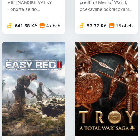
VIETNAMSKÉ VÁLKY
předtím! Men of War II,
Ponořte se do
očekávané pokračování
intenzivního konfliktu
uzná...
vietn...
641.58 Kč
4 obchodech
52.37 Kč
15 obchod