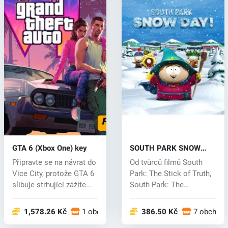
GTA 6 (Xbox One) key
SOUTH PARK SNOW
DAY! (Xbox One) key
Připravte se na návrat do
Od tvůrců filmů South
Vice City, protože GTA 6
Park: The Stick of Truth,
slibuje strhující zážite...
South Park: The
Fractured b...
1,578.26 Kč
1 obchodech
386.50 Kč
7 obchod