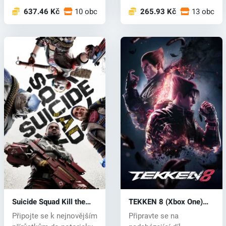
637.46 Kč
10 obchodech
265.93 Kč
13 obcho
Suicide Squad Kill the
TEKKEN 8 (Xbox One)
Justice League (Xbox
key
Připojte se k nejnovějším
Připravte se na
One) key