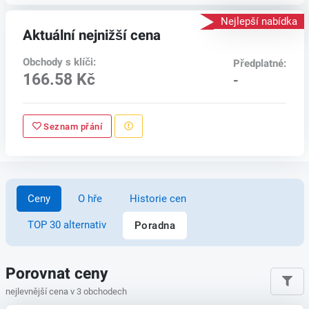
Nejlepší nabídka
Aktuální nejnižší cena
Obchody s klíči:
Předplatné:
166.58 Kč
-
Seznam přání
Ceny
O hře
Historie cen
TOP 30 alternativ
Poradna
Porovnat ceny
nejlevnější cena v 3 obchodech