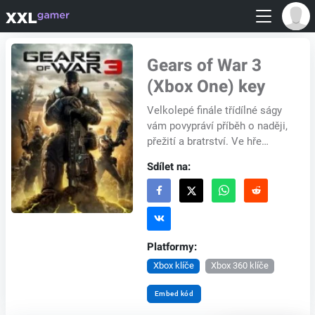
Gears of War 3
(Xbox One) key
Velkolepé finále třídílné ságy
vám povypráví příběh o naději,
přežití a bratrství. Ve hře
Gears of War 3 budete znovu
Sdílet na:
bojovat za Marcuse Fenixe
válečn...
Platformy:
Xbox klíče
Xbox 360 klíče
Embed kód