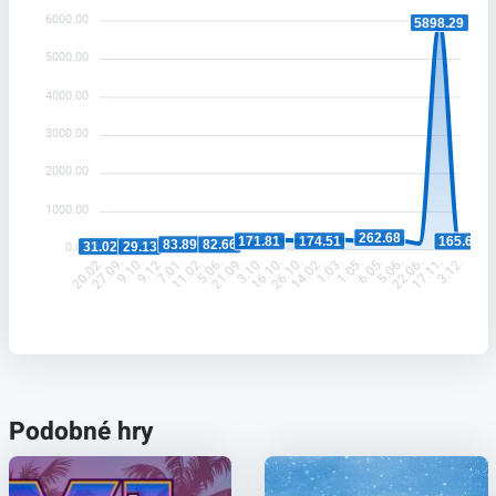
6000.00
5898.29
5000.00
4000.00
3000.00
2000.00
1000.00
262.68
174.51
171.81
165.65
83.89
82.66
31.02
29.13
0.00
27.09.
9.10.
9.12.
7.01.
11.02.
5.06.
21.09.
3.10.
26.10.
14.02.
1.03.
1.05.
6.05.
5.06.
22.06.
17.11.
20.02.
16.10.
3.12.
Podobné hry