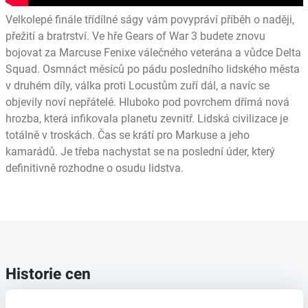
Velkolepé finále třídílné ságy vám povypráví příběh o naději,
přežití a bratrství. Ve hře Gears of War 3 budete znovu
bojovat za Marcuse Fenixe válečného veterána a vůdce Delta
Squad. Osmnáct měsíců po pádu posledního lidského města
v druhém díly, válka proti Locustům zuří dál, a navíc se
objevily noví nepřátelé. Hluboko pod povrchem dřímá nová
hrozba, která infikovala planetu zevnitř. Lidská civilizace je
totálně v troskách. Čas se krátí pro Markuse a jeho
kamarádů. Je třeba nachystat se na poslední úder, který
definitivně rozhodne o osudu lidstva.
Historie cen