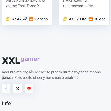
přírůstkům do notoricky
nadcházející díl
známé Task Force X
renomované série
Amandy...
bojových her TEKKEN 8.
Vi...
57.47 Kč
9 obchodech
475.73 Kč
10 obcho
Rádi hrajete hry, ale nechcete přitom utratit zbytečně mnoho
peněz? Porovnejte si ceny her u nás a ušetřete.
Info