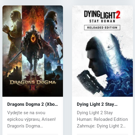
Dragons Dogma 2 (Xbox
Dying Light 2 Stay
One) key
Human(Xbox) key
Vydejte se na svou
Dying Light 2 Stay
epickou výpravu, Arisen!
Human: Reloaded Edition
Dragon's Dogma
Zahrnuje: Dying Light 2
představuje akčn...
Stay Hu...