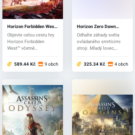
Horizon Forbidden West
Horizon Zero Dawn
(PS4/PS5) key
(PS4) key
Objevte celou cestu hry
Odhalte záhady světa
Horizon Forbidden
ovládaného smrtícími
West™ včetně
stroji. Mladý lovec,
bonusového materiálu...
vyvržen ze s...
589.44 Kč
9 obchodech
325.34 Kč
4 obchod