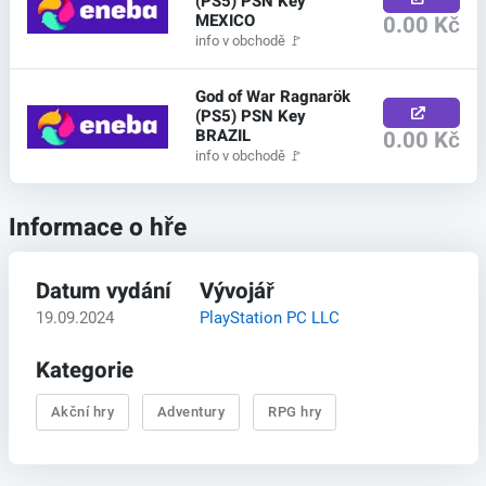
(PS5) PSN Key
MEXICO
0.00 Kč
info v obchodě
🚩
God of War Ragnarök
(PS5) PSN Key
BRAZIL
0.00 Kč
info v obchodě
🚩
Informace o hře
Datum vydání
Vývojář
19.09.2024
PlayStation PC LLC
Kategorie
Akční hry
Adventury
RPG hry