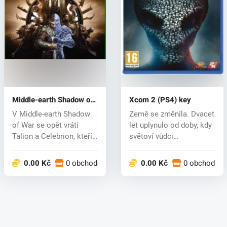
Middle-earth Shadow of
Xcom 2 (PS4) key
War (PS4) key
V Middle-earth Shadow
Země se změnila. Dvacet
of War se opět vrátí
let uplynulo od doby, kdy
Talion a Celebrion, kteří
světoví vůdci
budou...
kapituloval...
0.00 Kč
0 obchodech
0.00 Kč
0 obchodech