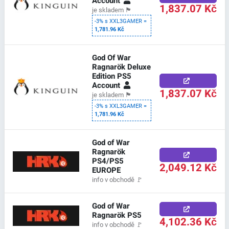
Account
1,837.07 Kč
je skladem
🏴
-3% s XXL3GAMER =
1,781.96 Kč
God Of War
Ragnarök Deluxe
Edition PS5
Account
1,837.07 Kč
je skladem
🏴
-3% s XXL3GAMER =
1,781.96 Kč
God of War
Ragnarök
PS4/PS5
2,049.12 Kč
EUROPE
info v obchodě
🚩
God of War
Ragnarök PS5
4,102.36 Kč
info v obchodě
🚩