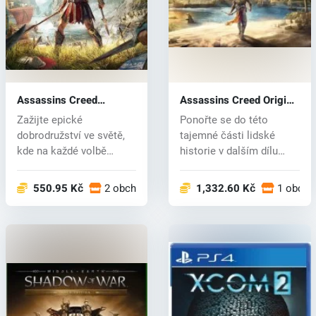
Assassins Creed
Assassins Creed Origins
Odyssey (PS4) key
(PS4) key
Zažijte epické
Ponořte se do této
dobrodružství ve světě,
tajemné části lidské
kde na každé volbě
historie v dalším dílu
záleží. Odsouzený...
série Assass...
550.95 Kč
2 obchodech
1,332.60 Kč
1 obcho