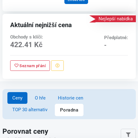
Nejlepší nabídka
Aktuální nejnižší cena
Obchody s klíči:
Předplatné:
422.41 Kč
-
Seznam přání
Ceny
O hře
Historie cen
TOP 30 alternativ
Poradna
Porovnat ceny