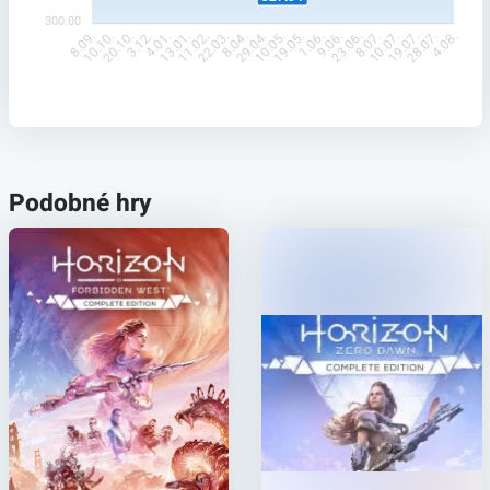
300.00
10.10.
20.10.
3.12.
4.01.
13.01.
11.02.
22.03.
8.04.
29.04.
10.05.
19.05.
1.06.
9.06.
23.06.
8.07.
10.07.
19.07.
28.07.
8.09.
4.08.
Podobné hry