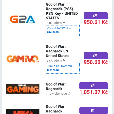
God of War
Ragnarök (PS5) -
PSN Key - UNITED
STATES
950.61 Kč
je skladem
🏴
-8% s G2A8XXLG =
874.56 Kč
God of War:
Ragnarok EN
United States
958.60 Kč
je skladem
🏴
-10% s XXLGAMIVO =
862.74 Kč
God of War:
Ragnarök
1,051.07 Kč
info v obchodě
🚩
God of War
Ragnarök