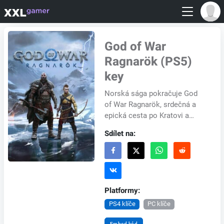
God of War
Ragnarök (PS5)
key
Norská sága pokračuje God
of War Ragnarök, srdečná a
epická cesta po Kratovi a
Atreovi, kteří zápasí s tím, jak
Sdílet na:
se udržet a nechat jít.
Pokračování kr...
Platformy:
PS4 klíče
PC klíče
Embed kód