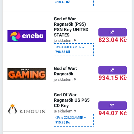
618.45 Kč
God of War
Ragnarök (PS5)
PSN Key UNITED
STATES
823.04 Kč
je skladem
🏴
-3% s XXLGAMER =
798.35 Kč
God of War:
Ragnarök
934.15 Kč
je skladem
🏴
God Of War
Ragnarök US PS5
CD Key
944.07 Kč
je skladem
🏴
-3% s XXL3GAMER =
915.75 Kč