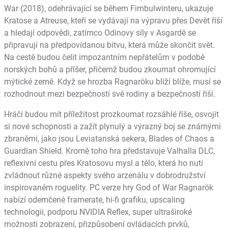
War (2018), odehrávající se během Fimbulwinteru, ukazuje
Kratose a Atreuse, kteří se vydávají na výpravu přes Devět říší
a hledají odpovědi, zatímco Odinovy síly v Asgardě se
připravují na předpovídanou bitvu, která může skončit svět.
Na cestě budou čelit impozantním nepřátelům v podobě
norských bohů a příšer, přičemž budou zkoumat ohromující
mýtické země. Když se hrozba Ragnaröku blíží blíže, musí se
rozhodnout mezi bezpečností své rodiny a bezpečností říší.
Hráči budou mít příležitost prozkoumat rozsáhlé říše, osvojit
si nové schopnosti a zažít plynulý a výrazný boj se známými
zbraněmi, jako jsou Leviatanská sekera, Blades of Chaos a
Guardian Shield. Kromě toho hra představuje Valhalla DLC,
reflexivní cestu přes Kratosovu mysl a tělo, která ho nutí
zvládnout různé aspekty svého arzenálu v dobrodružství
inspirovaném roguelity. PC verze hry God of War Ragnarök
nabízí odemčené framerate, hi-fi grafiku, upscaling
technologii, podporu NVIDIA Reflex, super ultraširoké
možnosti zobrazení, přizpůsobení ovládacích prvků,