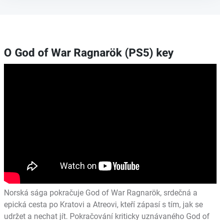
O God of War Ragnarök (PS5) key
Norská sága pokračuje God of War Ragnarök, srdečná a
epická cesta po Kratovi a Atreovi, kteří zápasí s tím, jak se
udržet a nechat jít. Pokračování kriticky uznávaného God of