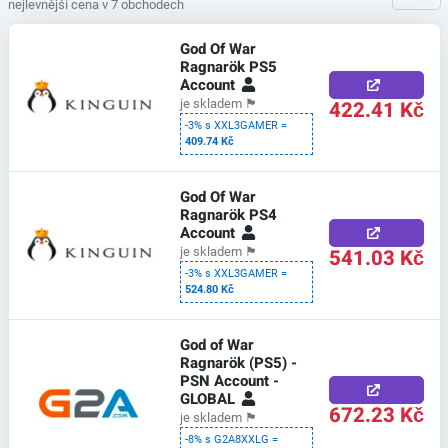
nejlevnější cena v 7 obchodech
God Of War
Ragnarök PS5
Account
422.41 Kč
je skladem
🏴
-3% s XXL3GAMER =
409.74 Kč
God Of War
Ragnarök PS4
Account
541.03 Kč
je skladem
🏴
-3% s XXL3GAMER =
524.80 Kč
God of War
Ragnarök (PS5) -
PSN Account -
GLOBAL
672.23 Kč
je skladem
🏴
-8% s G2A8XXLG =