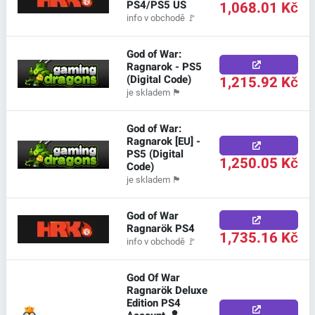
PS4/PS5 US
1,068.01 Kč
info v obchodě
🚩
God of War:
Ragnarok - PS5
(Digital Code)
1,215.92 Kč
je skladem
🏴
God of War:
Ragnarok [EU] -
PS5 (Digital
1,250.05 Kč
Code)
je skladem
🏴
God of War
Ragnarök PS4
1,735.16 Kč
info v obchodě
🚩
God Of War
Ragnarök Deluxe
Edition PS4