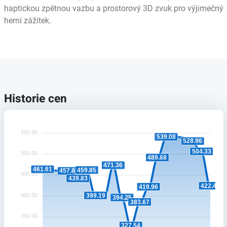
haptickou zpětnou vazbu a prostorový 3D zvuk pro výjimečný
herní zážitek.
Historie cen
550.00
539.08
528.96
504.33
500.00
489.68
471.36
461.61
459.85
457.88
450.00
439.83
422.41
419.96
400.00
399.19
394.25
383.67
350.00
327.54