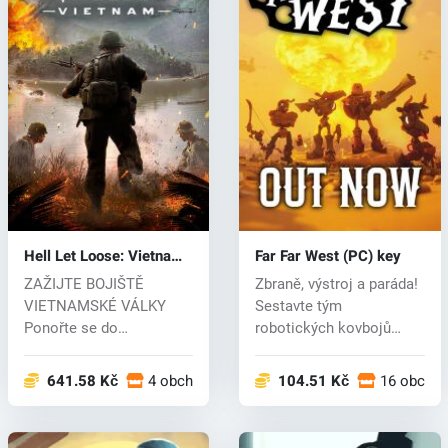
Hell Let Loose: Vietnam
Far Far West (PC) key
(PC) key
ZAŽIJTE BOJIŠTĚ
Zbraně, výstroj a paráda!
VIETNAMSKÉ VÁLKY
Sestavte tým
Ponořte se do
robotických kovbojů
intenzivního konfliktu
lovících odměny...
vietn...
641.58 Kč
4 obchodech
104.51 Kč
16 obcho