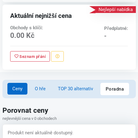
Nejlepší nabídka
Aktuální nejnižší cena
Obchody s klíči:
Předplatné:
0.00 Kč
-
Seznam přání
Ceny
O hře
TOP 30 alternativ
Poradna
Porovnat ceny
nejlevnější cena v 0 obchodech
Produkt není aktuálně dostupný.