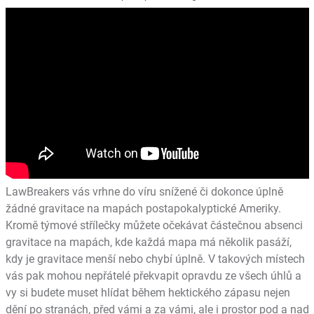
LawBreakers vás vrhne do víru snížené či dokonce úplně
žádné gravitace na mapách postapokalyptické Ameriky.
Kromě týmové střílečky můžete očekávat částečnou absenci
gravitace na mapách, kde každá mapa má několik pasáží,
kdy je gravitace menší nebo chybí úplně. V takových místech
vás pak mohou nepřátelé překvapit opravdu ze všech úhlů a
vy si budete muset hlídat během hektického zápasu nejen
dění po stranách, před vámi a za vámi, ale i prostor pod a nad