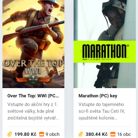
Over The Top: WWI (PC)
Marathon (PC) key
key
Vstupte do akční hry z 1.
Vstupte do tajemného
světové války, kde plně
sci-fi světa Tau Ceti IV,
zničitelná bojiště vytvář...
opuštěné kolonie
hemžící se...
199.80 Kč
9 obchodech
380.44 Kč
16 obcho