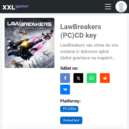
LawBreakers
(PC)CD key
LawBreakers vás vrhne do víru
snížené či dokonce úplně
žádné gravitace na mapách
postapokalyptické Ameriky.
Sdílet na:
Kromě týmové střílečky
můžete očekávat čás...
Platformy:
PC klíče
Embed kód