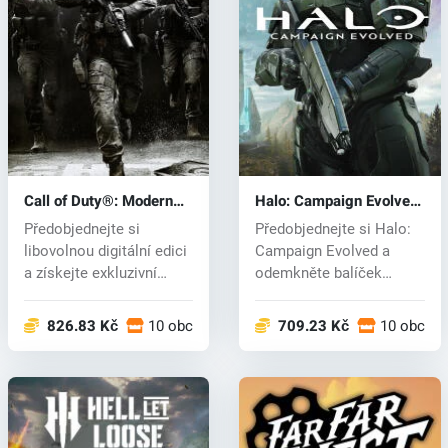
Call of Duty®: Modern
Halo: Campaign Evolved
Warfare® 4 (PC) key
(PC) key
Předobjednejte si
Předobjednejte si Halo:
libovolnou digitální edici
Campaign Evolved a
a získejte exkluzivní
odemkněte balíček
bonusy:...
Foundry Armory...
826.83 Kč
10 obchodech
709.23 Kč
10 obcho