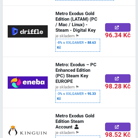
Metro Exodus Gold
Edition (LATAM) (PC
/ Mac / Linux) -
Steam - Digital Key
96.34 Kč
je skladem
🏴
-8% s XXLGAMER =
88.63
Kč
Metro: Exodus – PC
Enhanced Edition
(PC) Steam Key
EUROPE
98.28 Kč
je skladem
🏴
-3% s XXLGAMER =
95.33
Kč
Metro Exodus Gold
Edition Steam
Account
98.52 Kč
je skladem
🏴