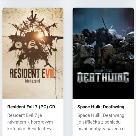
Resident Evil 7 (PC) CD
Space Hulk: Deathwing
key
(PC) CD key
Resident Evil 7 je
Space Hulk: Deathwing
návratem k hororovým
je střílečka z pohledu
kořenům. Resident Evil 7
první osoby zasazená do
opouští he...
světa...