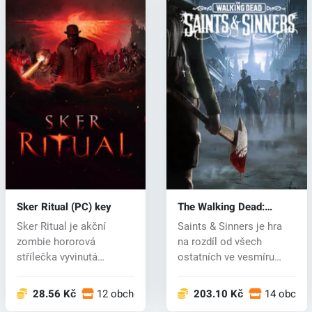
Sker Ritual (PC) key
The Walking Dead:
Saints & Sinners (PC)
Sker Ritual je akční
Saints & Sinners je hra
key
zombie hororová
na rozdíl od všech
střílečka vyvinutá
ostatních ve vesmíru
nezávislými vývojář...
Walking...
28.56 Kč
12 obchodech
203.10 Kč
14 obcho