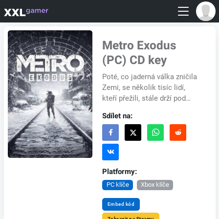
Metro Exodus
(PC) CD key
Poté, co jaderná válka zničila
Zemi, se několik tisíc lidí,
kteří přežili, stále drží pod
troskami Moskvy v tunelech
Sdílet na:
metra. Jako Artyom, musíte
uprchn...
Platformy:
PC klíče
Xbox klíče
Embed kód
Zobrazit na Steamu