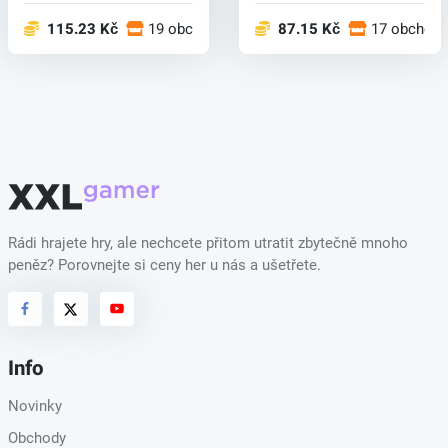
115.23 Kč
19 obchodech
87.15 Kč
17 obchod
Rádi hrajete hry, ale nechcete přitom utratit zbytečně mnoho
peněz? Porovnejte si ceny her u nás a ušetřete.
Info
Novinky
Obchody