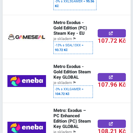
-3% s XXL3GAMER =
95.56
Kč
Metro Exodus -
Gold Edition (PC)
Steam Key - EU
107.72 Kč
je skladem
🏴
-13% s SEAL13XX =
93.72 Kč
Metro Exodus -
Gold Edition Steam
Key GLOBAL
107.96 Kč
je skladem
🏴
-3% s XXLGAMER =
104.72 Kč
Metro: Exodus –
PC Enhanced
Edition (PC) Steam
Key GLOBAL
108.21 Kč
je skladem
🏴