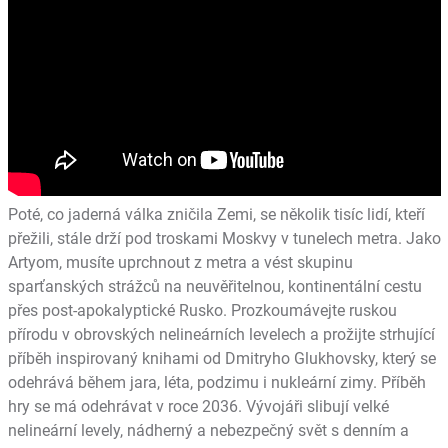
Poté, co jaderná válka zničila Zemi, se několik tisíc lidí, kteří
přežili, stále drží pod troskami Moskvy v tunelech metra. Jako
Artyom, musíte uprchnout z metra a vést skupinu
sparťanských strážců na neuvěřitelnou, kontinentální cestu
přes post-apokalyptické Rusko. Prozkoumávejte ruskou
přírodu v obrovských nelineárních levelech a prožijte strhující
příběh inspirovaný knihami od Dmitryho Glukhovsky, který se
odehrává během jara, léta, podzimu i nukleární zimy. Příběh
hry se má odehrávat v roce 2036. Vývojáři slibují velké
nelineární levely, nádherný a nebezpečný svět s denním a