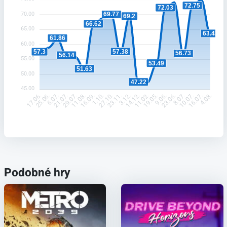
72.75
72.03
70.00
69.77
69.2
66.62
65.00
63.42
61.86
60.00
57.38
57.3
56.73
56.14
55.00
53.49
51.63
50.00
47.22
45.00
25.06.
6.07.
21.07.
29.07.
11.08.
16.09.
1.10.
27.10.
23.11.
3.12.
14.12.
11.02.
19.05.
9.06.
23.06.
8.07.
10.07.
16.07.
17.06.
4.08.
Podobné hry