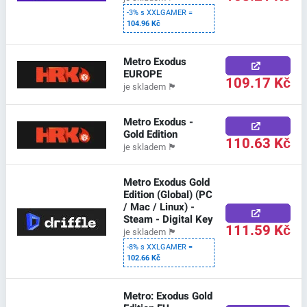
-3% s XXLGAMER =
104.96 Kč
Metro Exodus
EUROPE
109.17 Kč
je skladem
🏴
Metro Exodus -
Gold Edition
110.63 Kč
je skladem
🏴
Metro Exodus Gold
Edition (Global) (PC
/ Mac / Linux) -
Steam - Digital Key
111.59 Kč
je skladem
🏴
-8% s XXLGAMER =
102.66 Kč
Metro: Exodus Gold