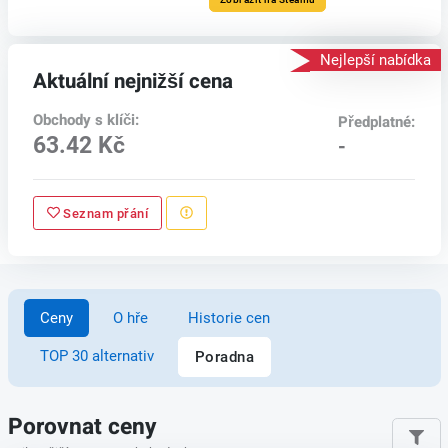
Nejlepší nabídka
Aktuální nejnižší cena
Obchody s klíči:
Předplatné:
63.42 Kč
-
Seznam přání
Ceny
O hře
Historie cen
TOP 30 alternativ
Poradna
Porovnat ceny