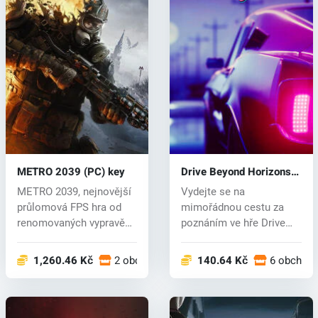
METRO 2039 (PC) key
Drive Beyond Horizons
(PC) key
METRO 2039, nejnovější
Vydejte se na
průlomová FPS hra od
mimořádnou cestu za
renomovaných vypravěčů
poznáním ve hře Drive
ze studi...
Beyond Horizons! Pr...
1,260.46 Kč
2 obchodech
140.64 Kč
6 obchod