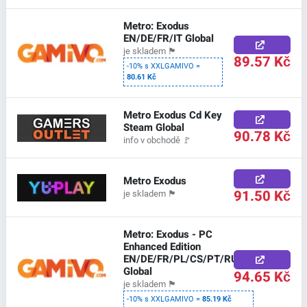
Metro: Exodus
EN/DE/FR/IT Global
je skladem
🏴
89.57 Kč
-10% s XXLGAMIVO =
80.61 Kč
Metro Exodus Cd Key
Steam Global
90.78 Kč
info v obchodě
🚩
Metro Exodus
91.50 Kč
je skladem
🏴
Metro: Exodus - PC
Enhanced Edition
EN/DE/FR/PL/CS/PT/RU/ES
Global
94.65 Kč
je skladem
🏴
-10% s XXLGAMIVO =
85.19 Kč