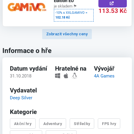
Edition EU
je skladem
🏴
113.53 Kč
-10% s XXLGAMIVO =
102.18 Kč
Zobrazit všechny ceny
Informace o hře
Datum vydání
Hratelné na
Vývojář
31.10.2018
4A Games
Vydavatel
Deep Silver
Kategorie
Akční hry
Adventury
Střílečky
FPS hry