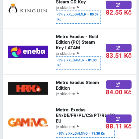
Steam CD Key
je skladem
🏴
82.55 Kč
-3% s XXL3GAMER =
80.07
Kč
Metro Exodus - Gold
Edition (PC) Steam
Key LATAM
83.51 Kč
je skladem
🏴
-3% s XXLGAMER =
81.00
Kč
Metro Exodus Steam
Edition
84.00 Kč
je skladem
🏴
Metro: Exodus
EN/DE/FR/PL/CS/PT/RU/ES
EU
88.11 Kč
je skladem
🏴
-10% s XXLGAMIVO =
79.30 Kč