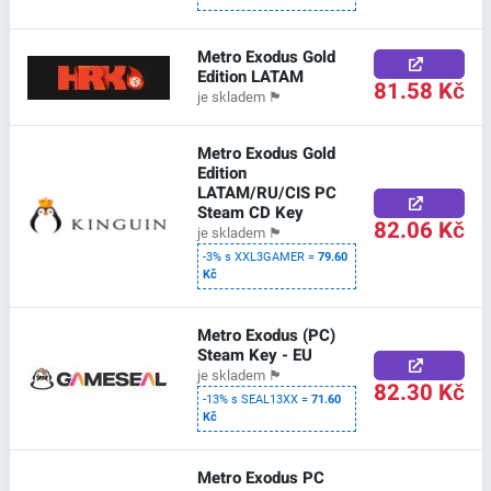
Metro Exodus Gold
Edition LATAM
81.58 Kč
je skladem
🏴
Metro Exodus Gold
Edition
LATAM/RU/CIS PC
Steam CD Key
82.06 Kč
je skladem
🏴
-3% s XXL3GAMER =
79.60
Kč
Metro Exodus (PC)
Steam Key - EU
je skladem
🏴
82.30 Kč
-13% s SEAL13XX =
71.60
Kč
Metro Exodus PC