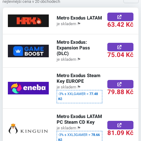
nejlevnější cena v 20 obchodech
Metro Exodus LATAM
63.42 Kč
je skladem
🏴
Metro Exodus:
Expansion Pass
(DLC)
75.04 Kč
je skladem
🏴
Metro Exodus Steam
Key EUROPE
je skladem
🏴
79.88 Kč
-3% s XXLGAMER =
77.48
Kč
Metro Exodus LATAM
PC Steam CD Key
je skladem
🏴
81.09 Kč
-3% s XXL3GAMER =
78.66
Kč