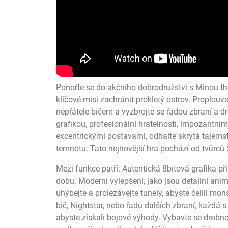
Ponořte se do akčního dobrodružství s Minou the 
klíčové misi zachránit prokletý ostrov. Proplouv
nepřátele bičem a vyzbrojte se řadou zbraní a dr
grafikou, profesionální hratelností, impozantní
excentrickými postavami, odhalte skrytá tajemst
temnotu. Tato nejnovější hra pochází od tvůrců 
Mezi funkce patří: Autentická 8bitová grafika p
dobu. Moderní vylepšení, jako jsou detailní anim
uhýbejte a prolézávejte tunely, abyste čelili mo
bič, Nightstar, nebo řadu dalších zbraní, každá 
abyste získali bojové výhody. Vybavte se drobno