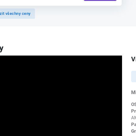
zit všechny ceny
y
V
M
O
Pr
AM
P
Gr