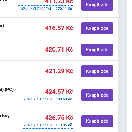
411.23 Kč
Koupit zde
-10% s XXLG10DEAL =
370.11 Kč
m)
416.57 Kč
Koupit zde
420.71 Kč
Koupit zde
421.29 Kč
Koupit zde
l) (PC) -
424.57 Kč
Koupit zde
-8% s XXLGAMER =
390.60 Kč
m Key
426.75 Kč
Koupit zde
-3% s XXLGAMER =
413.95 Kč