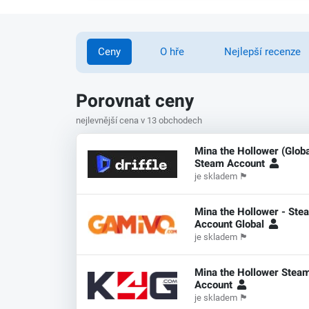
Ceny
O hře
Nejlepší recenze
Porovnat ceny
nejlevnější cena v 13 obchodech
Mina the Hollower (Globa
Steam Account
je skladem
🏴
Mina the Hollower - Ste
Account Global
je skladem
🏴
Mina the Hollower Stea
Account
je skladem
🏴