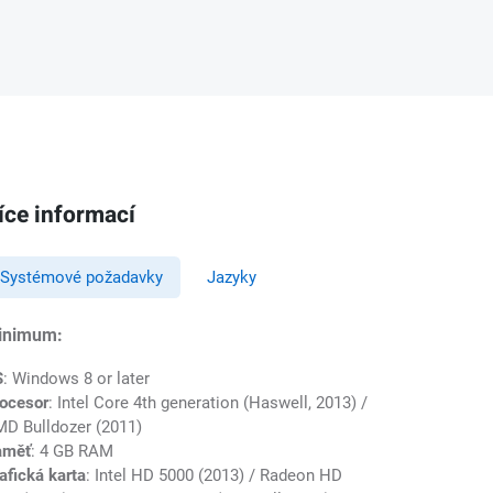
íce informací
Systémové požadavky
Jazyky
inimum:
S
: Windows 8 or later
ocesor
: Intel Core 4th generation (Haswell, 2013) /
D Bulldozer (2011)
aměť
: 4 GB RAM
afická karta
: Intel HD 5000 (2013) / Radeon HD