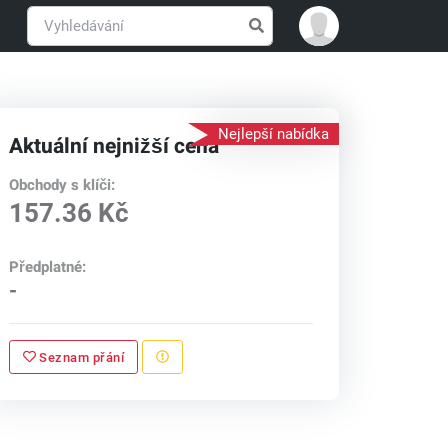
Nejlepší nabídka
Aktuální nejnižší cena
Obchody s klíči:
157.36 Kč
Předplatné:
-
Seznam přání