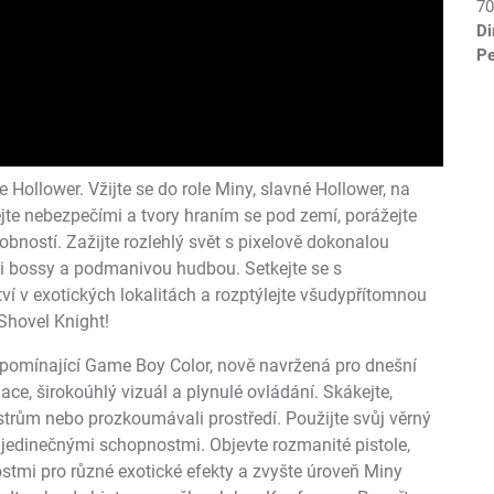
70
Di
Pe
Hollower. Vžijte se do role Miny, slavné Hollower, na
ejte nebezpečími a tvory hraním se pod zemí, porážejte
obností. Zažijte rozlehlý svět s pixelově dokonalou
mi bossy a podmanivou hudbou. Setkejte se s
ví v exotických lokalitách a rozptýlejte všudypřítomnou
Shovel Knight!
řipomínající Game Boy Color, nově navržená pro dnešní
ace, širokoúhlý vizuál a plynulé ovládání. Skákejte,
nstrům nebo prozkoumávali prostředí. Použijte svůj věrný
s jedinečnými schopnostmi. Objevte rozmanité pistole,
stmi pro různé exotické efekty a zvyšte úroveň Miny