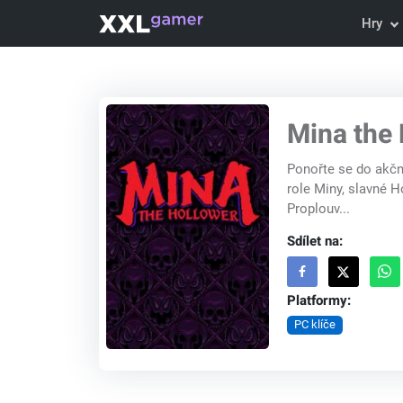
Hry
Mina the 
Ponořte se do akčn
role Miny, slavné H
Proplouv...
Sdílet na:
Platformy:
PC klíče