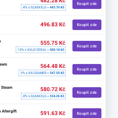
482.28 Kč
Koupit zde
-8% s G2A8XXLG =
443.70 Kč
496.83 Kč
Koupit zde
m
555.75 Kč
Koupit zde
-10% s XXLG10DEAL =
500.18 Kč
team
564.48 Kč
Koupit zde
-3% s XXL3GAMER =
547.55 Kč
- Steam
580.72 Kč
Koupit zde
-8% s G2A8XXLG =
534.26 Kč
 Altergift
591.63 Kč
Koupit zde