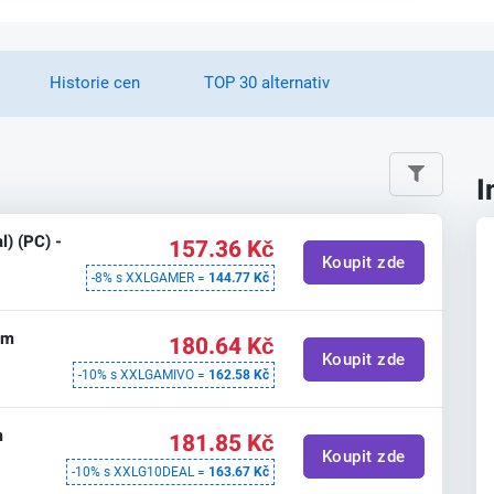
Historie cen
TOP 30 alternativ
I
l) (PC) -
157.36 Kč
Koupit zde
-8% s XXLGAMER =
144.77 Kč
am
180.64 Kč
Koupit zde
-10% s XXLGAMIVO =
162.58 Kč
m
181.85 Kč
Koupit zde
-10% s XXLG10DEAL =
163.67 Kč