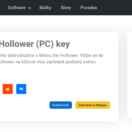
Software
Balíky
Slevy
Poradna
Hollower (PC) key
ího dobrodružství s Minou the Hollower. Vžijte se do
ollower, na klíčové misi zachránit prokletý ostrov.
Embed kód
Zobrazit na Steamu