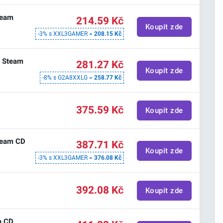
team
214.59 Kč
Koupit zde
-3% s XXL3GAMER =
208.15 Kč
- Steam
281.27 Kč
Koupit zde
-8% s G2A8XXLG =
258.77 Kč
375.59 Kč
Koupit zde
team CD
387.71 Kč
Koupit zde
-3% s XXL3GAMER =
376.08 Kč
392.08 Kč
Koupit zde
m CD