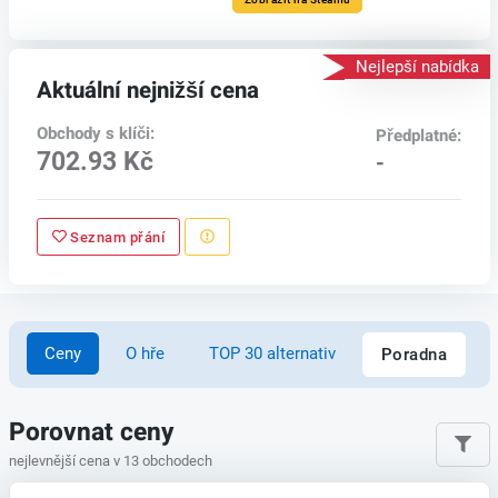
Nejlepší nabídka
Aktuální nejnižší cena
Obchody s klíči:
Předplatné:
702.93 Kč
-
Seznam přání
Ceny
O hře
TOP 30 alternativ
Poradna
Porovnat ceny
nejlevnější cena v 13 obchodech