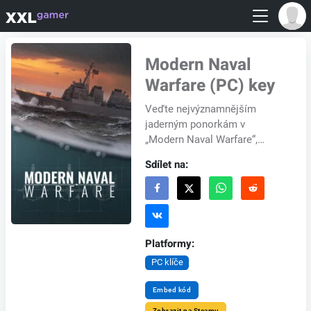
Modern Naval
Warfare (PC) key
Veďte nejvýznamnějším
jaderným ponorkám v
„Modern Naval Warfare“,
špičkové taktické simulaci s
Sdílet na:
mimořádnou grafikou, fyzikou
a autentickými bojovými sy...
Platformy:
PC klíče
Embed kód
Zobrazit na Steamu