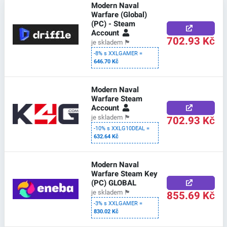
Modern Naval
Warfare (Global)
(PC) - Steam
Account
702.93 Kč
je skladem
🏴
-8% s XXLGAMER =
646.70 Kč
Modern Naval
Warfare Steam
Account
702.93 Kč
je skladem
🏴
-10% s XXLG10DEAL =
632.64 Kč
Modern Naval
Warfare Steam Key
(PC) GLOBAL
855.69 Kč
je skladem
🏴
-3% s XXLGAMER =
830.02 Kč