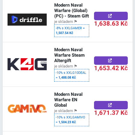
Modern Naval
Warfare (Global)
(PC) - Steam Gift
1,638.63 Kč
je skladem
🏴
-8% s XXLGAMER =
1,507.54 Kč
Modern Naval
Warfare Steam
Altergift
1,653.42 Kč
je skladem
🏴
-10% s XXLG10DEAL
=
1,488.08 Kč
Modern Naval
Warfare EN
Global
1,671.37 Kč
je skladem
🏴
-10% s XXLGAMIVO
=
1,504.23 Kč