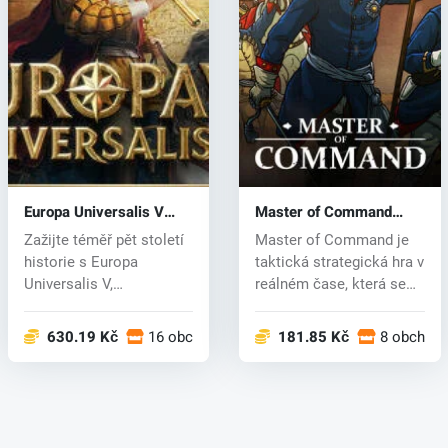
Europa Universalis V
Master of Command
(PC) key
(PC) key
Zažijte téměř pět století
Master of Command je
historie s Europa
taktická strategická hra v
Universalis V,
reálném čase, která se
nejnovějším díle...
odeh...
630.19 Kč
16 obchodech
181.85 Kč
8 obchod