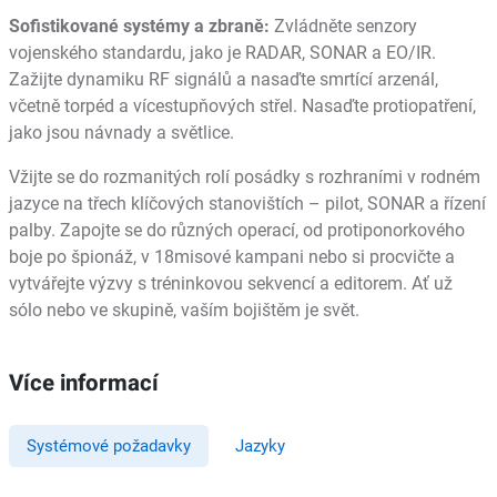
Sofistikované systémy a zbraně:
Zvládněte senzory
vojenského standardu, jako je RADAR, SONAR a EO/IR.
Zažijte dynamiku RF signálů a nasaďte smrtící arzenál,
včetně torpéd a vícestupňových střel. Nasaďte protiopatření,
jako jsou návnady a světlice.
Vžijte se do rozmanitých rolí posádky s rozhraními v rodném
jazyce na třech klíčových stanovištích – pilot, SONAR a řízení
palby. Zapojte se do různých operací, od protiponorkového
boje po špionáž, v 18misové kampani nebo si procvičte a
vytvářejte výzvy s tréninkovou sekvencí a editorem. Ať už
sólo nebo ve skupině, vaším bojištěm je svět.
Více informací
Systémové požadavky
Jazyky