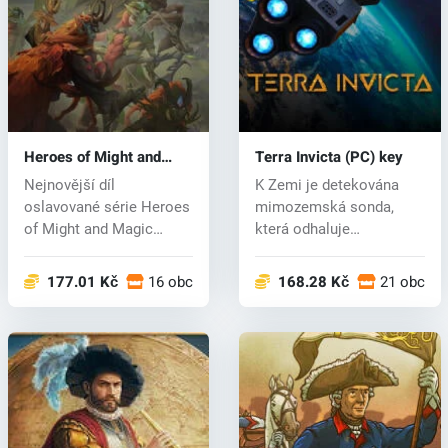
Heroes of Might and
Terra Invicta (PC) key
Magic: Olden Era (PC)
Nejnovější díl
K Zemi je detekována
key
oslavované série Heroes
mimozemská sonda,
of Might and Magic
která odhaluje
nabízí strategick...
přítomnost
mimozemšťa...
177.01 Kč
16 obchodech
168.28 Kč
21 obcho