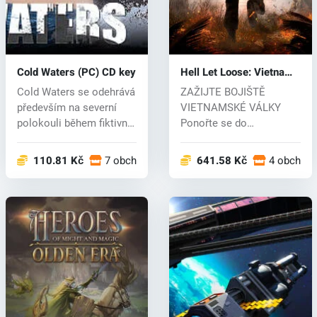
Cold Waters (PC) CD key
Hell Let Loose: Vietnam
(PC) key
Cold Waters se odehrává
ZAŽIJTE BOJIŠTĚ
především na severní
VIETNAMSKÉ VÁLKY
polokouli během fiktivní
Ponořte se do
eskal...
intenzivního konfliktu
vietn...
110.81 Kč
7 obchodech
641.58 Kč
4 obchod