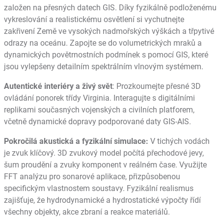
založen na přesných datech GIS. Díky fyzikálně podloženému
vykreslování a realistickému osvětlení si vychutnejte
zakřivení Země ve vysokých nadmořských výškách a třpytivé
odrazy na oceánu. Zapojte se do volumetrických mraků a
dynamických povětrnostních podmínek s pomocí GIS, které
jsou vylepšeny detailním spektrálním vlnovým systémem.
Autentické interiéry a živý svět
: Prozkoumejte přesné 3D
ovládání ponorek třídy Virginia. Interagujte s digitálními
replikami současných vojenských a civilních platforem,
včetně dynamické dopravy podporované daty GIS-AIS.
Pokročilá akustická a fyzikální simulace:
V tichých vodách
je zvuk klíčový. 3D zvukový model počítá přechodové jevy,
šum proudění a zvuky komponent v reálném čase. Využijte
FFT analýzu pro sonarové aplikace, přizpůsobenou
specifickým vlastnostem soustavy. Fyzikální realismus
zajišťuje, že hydrodynamické a hydrostatické výpočty řídí
všechny objekty, akce zbraní a reakce materiálů.