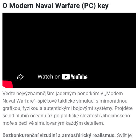
O Modern Naval Warfare (PC) key
Veďte nejvýznamnějším jaderným ponorkám v „Modern
Naval Warfare“, špičkové taktické simulaci s mimořádnou
grafikou, fyzikou a autentickými bojovými systémy. Projděte
se od hlubin oceánu až po politické složitosti Jihočínského
moře s pečlivě simulovaným každým detailem.
Bezkonkurenční vizuální a atmosférický realismus:
Svět je