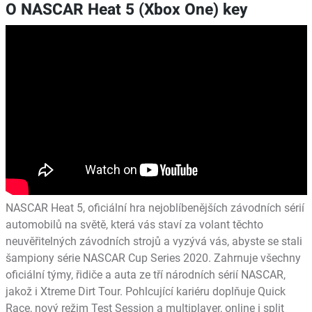
O NASCAR Heat 5 (Xbox One) key
NASCAR Heat 5, oficiální hra nejoblíbenějších závodních sérií
automobilů na světě, která vás staví za volant těchto
neuvěřitelných závodních strojů a vyzývá vás, abyste se stali
šampiony série NASCAR Cup Series 2020. Zahrnuje všechny
oficiální týmy, řidiče a auta ze tří národních sérií NASCAR,
jakož i Xtreme Dirt Tour. Pohlcující kariéru doplňuje Quick
Race, nový režim Test Session a multiplayer, online i split