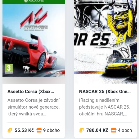
Assetto Corsa (Xbox
NASCAR 25 (Xbox One)
One) key
key
Assetto Corsa je závodní
iRacing s nadšením
simulátor nové generace,
představuje NASCAR 25,
který vyniká svou
oficiální hru NASCAR,
precizn...
která předs...
55.53 Kč
9 obchodech
780.04 Kč
4 obchod