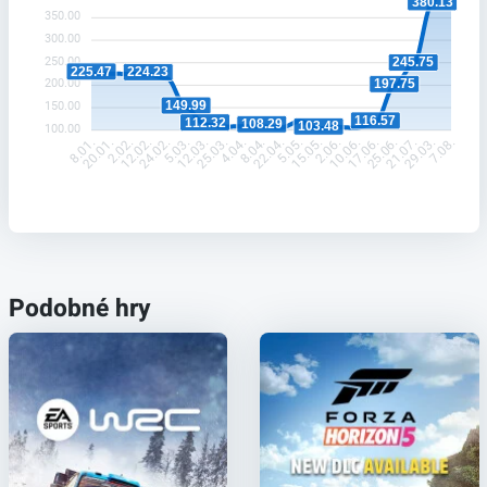
380.13
350.00
300.00
250.00
245.75
225.47
224.23
197.75
200.00
149.99
150.00
116.57
112.32
108.29
103.48
100.00
20.01.
2.02.
12.02.
24.02.
5.03.
12.03.
25.03.
4.04.
8.04.
22.04.
5.05.
15.05.
2.06.
10.06.
17.06.
25.06.
21.07.
29.03.
8.01.
7.08.
Podobné hry