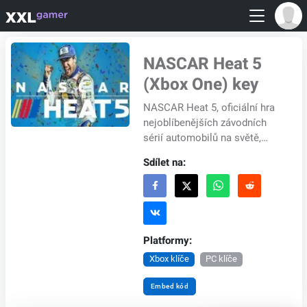
NASCAR Heat 5
(Xbox One) key
NASCAR Heat 5, oficiální hra
nejoblíbenějších závodních
sérií automobilů na světě,
která vás staví za volant
Sdílet na:
těchto neuvěřitelných
závodních strojů a...
Platformy:
Xbox klíče
PC klíče
Embed kód