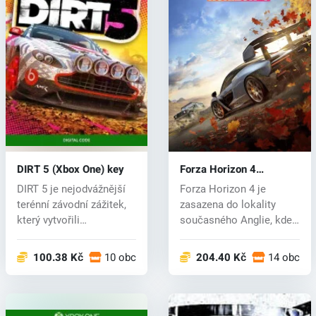
DIRT 5 (Xbox One) key
Forza Horizon 4
(PC/Xbox One) key
DIRT 5 je nejodvážnější
Forza Horizon 4 je
terénní závodní zážitek,
zasazena do lokality
který vytvořili
současného Anglie, kde
Codemaster...
se opět bude...
100.38 Kč
10 obchodech
204.40 Kč
14 obcho