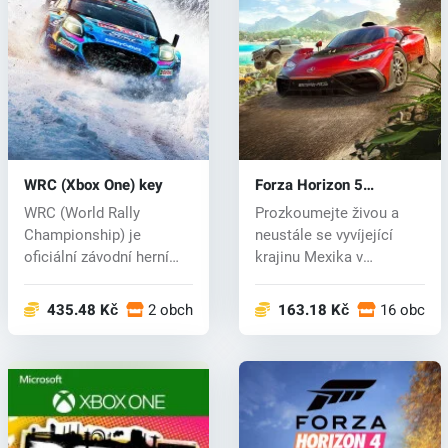
WRC (Xbox One) key
Forza Horizon 5
(PC/Xbox One) key
WRC (World Rally
Prozkoumejte živou a
Championship) je
neustále se vyvíjející
oficiální závodní herní
krajinu Mexika v
série rally založ...
otevřeném svět...
435.48 Kč
2 obchodech
163.18 Kč
16 obcho