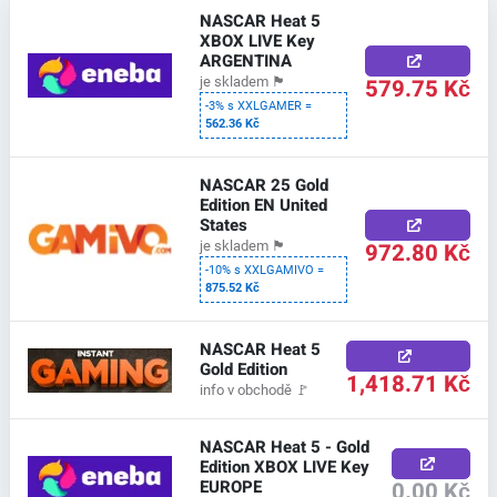
NASCAR Heat 5
XBOX LIVE Key
ARGENTINA
579.75 Kč
je skladem
🏴
-3% s XXLGAMER =
562.36 Kč
NASCAR 25 Gold
Edition EN United
States
972.80 Kč
je skladem
🏴
-10% s XXLGAMIVO =
875.52 Kč
NASCAR Heat 5
Gold Edition
1,418.71 Kč
info v obchodě
🚩
NASCAR Heat 5 - Gold
Edition XBOX LIVE Key
EUROPE
0.00 Kč