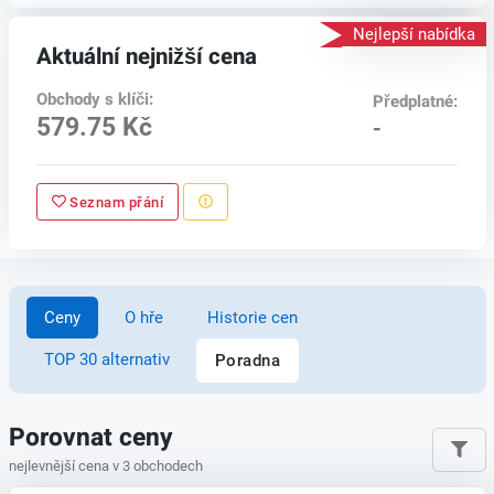
Nejlepší nabídka
Aktuální nejnižší cena
Obchody s klíči:
Předplatné:
579.75 Kč
-
Seznam přání
Ceny
O hře
Historie cen
TOP 30 alternativ
Poradna
Porovnat ceny
nejlevnější cena v 3 obchodech