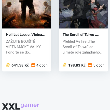
Hell Let Loose: Vietnam
The Scroll of Taiwu :
(PC) key
Beyond The Dome (PC)
ZAŽIJTE BOJIŠTĚ
Přehled Ve hře „The
key
VIETNAMSKÉ VÁLKY
Scroll of Taiwu“ se
Ponořte se do
ujmete role záhadného
intenzivního konfliktu
„dědice klanu...
vietn...
641.58 Kč
4 obchodech
198.83 Kč
5 obchod