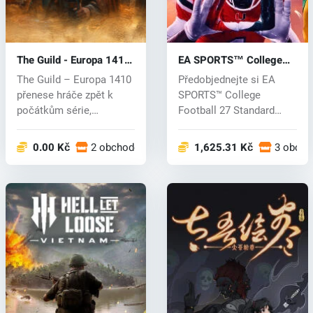
The Guild - Europa 1410
EA SPORTS™ College
(PC) key
Football 27 (PC) key
The Guild – Europa 1410
Předobjednejte si EA
přenese hráče zpět k
SPORTS™ College
počátkům série,
Football 27 Standard
inspirované pů...
Edition a získejt...
0.00 Kč
2 obchodech
1,625.31 Kč
3 obcho