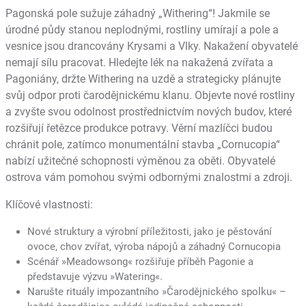
Pagonská pole sužuje záhadný „Withering“! Jakmile se
úrodné půdy stanou neplodnými, rostliny umírají a pole a
vesnice jsou drancovány Krysami a Vlky. Nakažení obyvatelé
nemají sílu pracovat. Hledejte lék na nakažená zvířata a
Pagoniány, držte Withering na uzdě a strategicky plánujte
svůj odpor proti čarodějnickému klanu. Objevte nové rostliny
a zvyšte svou odolnost prostřednictvím nových budov, které
rozšiřují řetězce produkce potravy. Věrní mazlíčci budou
chránit pole, zatímco monumentální stavba „Cornucopia“
nabízí užitečné schopnosti výměnou za oběti. Obyvatelé
ostrova vám pomohou svými odbornými znalostmi a zdroji.
Klíčové vlastnosti:
Nové struktury a výrobní příležitosti, jako je pěstování
ovoce, chov zvířat, výroba nápojů a záhadný Cornucopia
Scénář »Meadowsong« rozšiřuje příběh Pagonie a
představuje výzvu »Watering«.
Narušte rituály impozantního »Čarodějnického spolku« –