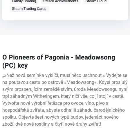
Family Sharing
Steam Achievements
Steam Cloud
Steam Trading Cards
O Pioneers of Pagonia - Meadowsong
(PC) key
„»Než nová semínka vyklíčí, musí něco uschnout.« Vydejte se
na poutavou cestu po ostrově »Meadowsong«. Kdysi proslulý
svým prosperujícím zemědělstvím, úroda Meadowsongu nyní
trpí záhadným Witheringem, který ničí vše, co jí stojí v cestě.
Vytvořte nové výrobní řetězce pro ovoce, víno, pivo a
hospodářská zvířata, abyste odhalili záhadu čarodějnického
spolku. Objevte šest nových typů budov, jedenáct nového
zboží, dvě nové rostliny a čtyři nové druhy zvířat!