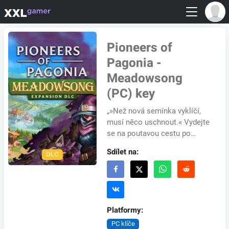
Pioneers of
Pagonia -
Meadowsong
(PC) key
„»Než nová semínka vyklíčí,
musí něco uschnout.« Vydejte
se na poutavou cestu po
ostrově »Meadowsong«. Kdysi
Sdílet na:
DLC
proslulý svým prosperujícím
zemědělstvím,...
Platformy:
PC klíče