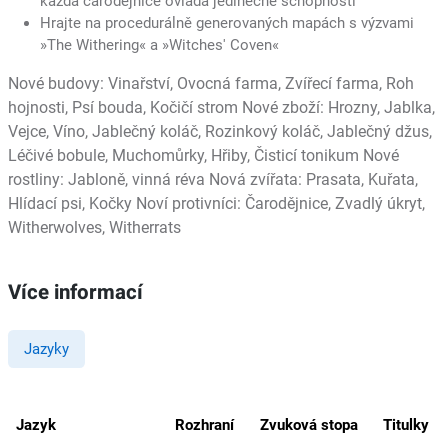
každá čarodějnice ovládá jedinečné schopnosti
Hrajte na procedurálně generovaných mapách s výzvami
»The Withering« a »Witches' Coven«
Nové budovy: Vinařství, Ovocná farma, Zvířecí farma, Roh
hojnosti, Psí bouda, Kočičí strom Nové zboží: Hrozny, Jablka,
Vejce, Víno, Jablečný koláč, Rozinkový koláč, Jablečný džus,
Léčivé bobule, Muchomůrky, Hřiby, Čisticí tonikum Nové
rostliny: Jabloně, vinná réva Nová zvířata: Prasata, Kuřata,
Hlídací psi, Kočky Noví protivníci: Čarodějnice, Zvadlý úkryt,
Witherwolves, Witherrats
Více informací
Jazyky
Jazyk
Rozhraní
Zvuková stopa
Titulky