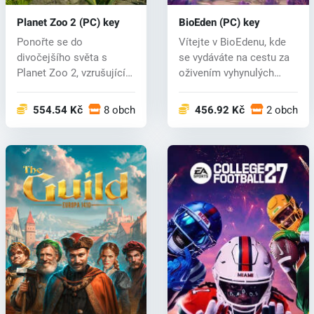
Planet Zoo 2 (PC) key
BioEden (PC) key
Ponořte se do
Vítejte v BioEdenu, kde
divočejšího světa s
se vydáváte na cestu za
Planet Zoo 2, vzrušujícím
oživením vyhynulých
pokračováním ob...
zvířat...
554.54 Kč
8 obchodech
456.92 Kč
2 obchod