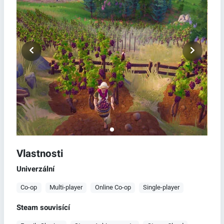
Vlastnosti
Univerzální
Co-op
Multi-player
Online Co-op
Single-player
Steam souvisící