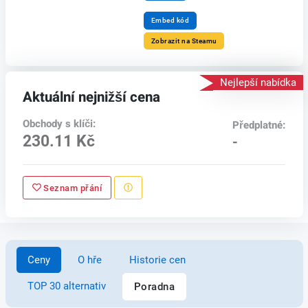
Embed kód
Zobrazit na Steamu
Nejlepší nabídka
Aktuální nejnižší cena
Obchody s klíči:
Předplatné:
230.11 Kč
-
Seznam přání
Ceny
O hře
Historie cen
TOP 30 alternativ
Poradna