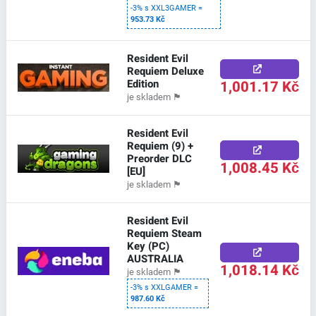
-3% s XXL3GAMER =
953.73 Kč
Resident Evil
Requiem Deluxe
Edition
1,001.17 Kč
je skladem
🏴
Resident Evil
Requiem (9) +
Preorder DLC
1,008.45 Kč
[EU]
je skladem
🏴
Resident Evil
Requiem Steam
Key (PC)
AUSTRALIA
1,018.14 Kč
je skladem
🏴
-3% s XXLGAMER =
987.60 Kč