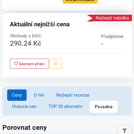
Nejlepší nabídka
Aktuální nejnižší cena
Obchody s klíči:
Předplatné:
290.24 Kč
-
Seznam přání
Ceny
O hře
Nejlepší recenze
Historie cen
TOP 30 alternativ
Poradna
Porovnat ceny