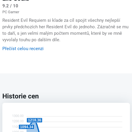
9.2 / 10
PC Gamer
Resident Evil Requiem si klade za cíl spojit všechny nejlepší
prvky předchozích her Resident Evil do jednoho. Zázračně se mu
to daří, s jen velmi malým počtem momentů, které by ve mně
vyvolaly touhu po dalším díle.
Přečíst celou recenzi
Historie cen
1300.00
1218.36
1200.00
1094.34
1100.00