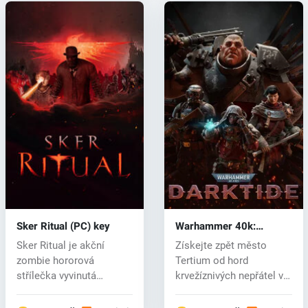
Sker Ritual (PC) key
Warhammer 40k:
Darktide (PC) key
Sker Ritual je akční
Získejte zpět město
zombie hororová
Tertium od hord
střílečka vyvinutá
krvežíznivých nepřátel v
nezávislými vývojář...
této intenzivn...