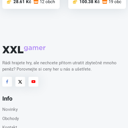
28.61 Kč
12 obchodech
100.38 Kč
19 obcho
Rádi hrajete hry, ale nechcete přitom utratit zbytečně mnoho
peněz? Porovnejte si ceny her u nás a ušetřete.
Info
Novinky
Obchody
Kontakt