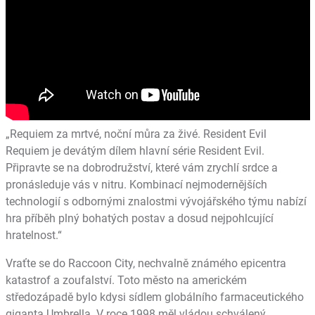
„Requiem za mrtvé, noční můra za živé. Resident Evil
Requiem je devátým dílem hlavní série Resident Evil.
Připravte se na dobrodružství, které vám zrychlí srdce a
pronásleduje vás v nitru. Kombinací nejmodernějších
technologií s odbornými znalostmi vývojářského týmu nabízí
hra příběh plný bohatých postav a dosud nejpohlcující
hratelnost.“
Vraťte se do Raccoon City, nechvalně známého epicentra
katastrof a zoufalství. Toto město na americkém
středozápadě bylo kdysi sídlem globálního farmaceutického
giganta Umbrella. V roce 1998 měl vládou schválený