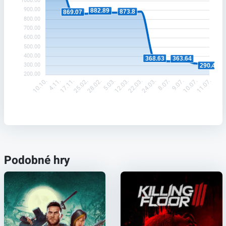
1000.00
900.00
882.89
873.8
869.07
800.00
700.00
600.00
500.00
400.00
368.63
363.64
300.00
290.42
200.00
4.11.
17.11.
28.02.
5.03.
22.03.
24.03.
9.07.
10.07.
10.10.
25.02.
12.03.
8.07.
11.07.
Podobné hry