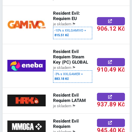
Resident Evil:
Requiem EU
je skladem
🏴
906.12 Kč
-10% s XXLGAMIVO =
815.51 Kč
Resident Evil
Requiem Steam
Key (PC) GLOBAL
910.49 Kč
je skladem
🏴
-3% s XXLGAMER =
883.18 Kč
Resident Evil
Requiem LATAM
937.89 Kč
je skladem
🏴
Resident Evil
Requiem
945.40 Kč
je skladem
🏴