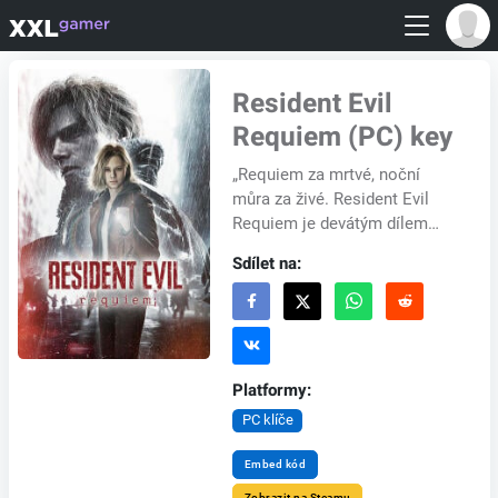
Resident Evil
Requiem (PC) key
„Requiem za mrtvé, noční
můra za živé. Resident Evil
Requiem je devátým dílem
hlavní série Resident Evil.
Sdílet na:
Připravte se na dobrodružství,
které vám zry...
Platformy:
PC klíče
Embed kód
Zobrazit na Steamu