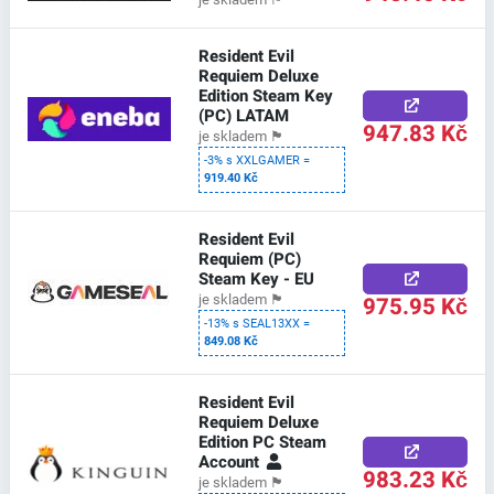
Resident Evil
Requiem Deluxe
Edition Steam Key
(PC) LATAM
947.83 Kč
je skladem
🏴
-3% s XXLGAMER =
919.40 Kč
Resident Evil
Requiem (PC)
Steam Key - EU
975.95 Kč
je skladem
🏴
-13% s SEAL13XX =
849.08 Kč
Resident Evil
Requiem Deluxe
Edition PC Steam
Account
983.23 Kč
je skladem
🏴