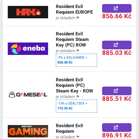
Resident Evil
Requiem EUROPE
856.66 Kč
je skladem
🏴
Resident Evil
Requiem Steam
Key (PC) ROW
885.03 Kč
je skladem
🏴
-3% s XXLGAMER =
858.48 Kč
Resident Evil
Requiem (PC)
Steam Key - ROW
885.51 Kč
je skladem
🏴
-13% s SEAL13XX =
770.39 Kč
Resident Evil
Requiem
896.91 Kč
je skladem
🏴