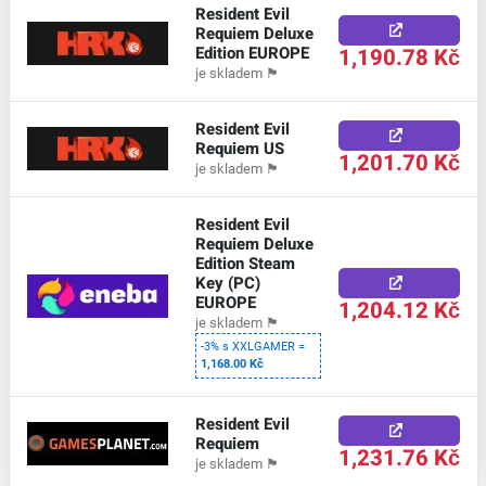
Resident Evil
Requiem Deluxe
Edition EUROPE
1,190.78 Kč
je skladem
🏴
Resident Evil
Requiem US
1,201.70 Kč
je skladem
🏴
Resident Evil
Requiem Deluxe
Edition Steam
Key (PC)
EUROPE
1,204.12 Kč
je skladem
🏴
-3% s XXLGAMER =
1,168.00 Kč
Resident Evil
Requiem
1,231.76 Kč
je skladem
🏴