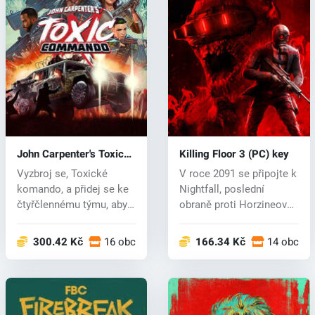
John Carpenter's Toxic
Killing Floor 3 (PC) key
Commando (PC) key
Vyzbroj se, Toxické
V roce 2091 se připojte k
komando, a přidej se ke
Nightfall, poslední
čtyřčlennému týmu, abys
obraně proti Horzineově
vyhnal...
monst...
300.42 Kč
16 obchodech
166.34 Kč
14 obcho