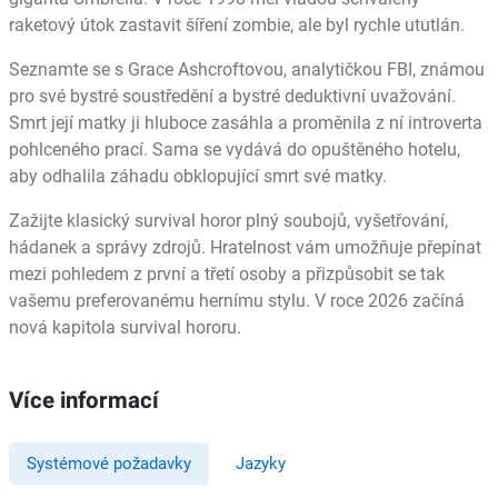
raketový útok zastavit šíření zombie, ale byl rychle ututlán.
Seznamte se s Grace Ashcroftovou, analytičkou FBI, známou
pro své bystré soustředění a bystré deduktivní uvažování.
Smrt její matky ji hluboce zasáhla a proměnila z ní introverta
pohlceného prací. Sama se vydává do opuštěného hotelu,
aby odhalila záhadu obklopující smrt své matky.
Zažijte klasický survival horor plný soubojů, vyšetřování,
hádanek a správy zdrojů. Hratelnost vám umožňuje přepínat
mezi pohledem z první a třetí osoby a přizpůsobit se tak
vašemu preferovanému hernímu stylu. V roce 2026 začíná
nová kapitola survival hororu.
Více informací
Systémové požadavky
Jazyky