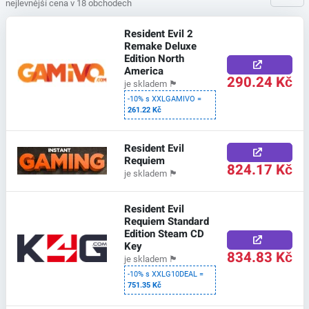
nejlevnější cena v 18 obchodech
Resident Evil 2
Remake Deluxe
Edition North
America
290.24 Kč
je skladem
🏴
-10% s XXLGAMIVO =
261.22 Kč
Resident Evil
Requiem
824.17 Kč
je skladem
🏴
Resident Evil
Requiem Standard
Edition Steam CD
Key
834.83 Kč
je skladem
🏴
-10% s XXLG10DEAL =
751.35 Kč