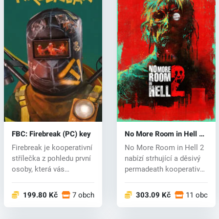
FBC: Firebreak (PC) key
No More Room in Hell 2
(PC) key
Firebreak je kooperativní
No More Room in Hell 2
střílečka z pohledu první
nabízí strhující a děsivý
osoby, která vás
permadeath kooperativní
zavede...
zá...
199.80 Kč
7 obchodech
303.09 Kč
11 obcho