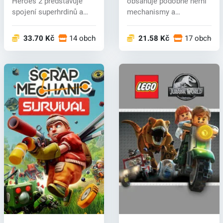
Heroes 2 představuje
obsahuje podobné herní
spojení superhrdinů a
mechanismy a
záporáků z odl...
hratelnost, j...
33.70 Kč
14 obchodech
21.58 Kč
17 obchod