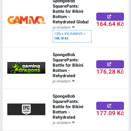
SpongeBob
SquarePants:
Battle for Bikini
Bottom -
Rehydrated Global
164.64 Kč
je skladem
🏴
-10% s XXLGAMIVO =
148.18 Kč
SpongeBob
SquarePants:
Battle for Bikini
Bottom -
176.28 Kč
Rehydrated
je skladem
🏴
SpongeBob
SquarePants:
Battle for Bikini
Bottom -
177.09 Kč
Rehydrated
je skladem
🏴