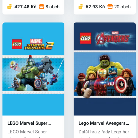
427.48 Kč
8 obchodech
62.93 Kč
20 obchod
LEGO Marvel Super
Lego Marvel Avengers
Heroes 2 (PC) CD key
(PC) CD key
LEGO Marvel Super
Další hra z řady Lego her