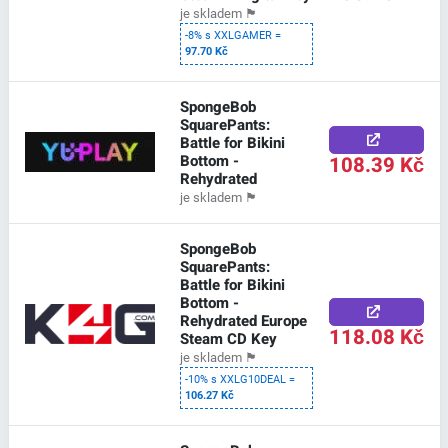
je skladem
🏴
-8% s XXLGAMER =
97.70 Kč
SpongeBob
SquarePants:
Battle for Bikini
Bottom -
108.39 Kč
Rehydrated
je skladem
🏴
SpongeBob
SquarePants:
Battle for Bikini
Bottom -
Rehydrated Europe
118.08 Kč
Steam CD Key
je skladem
🏴
-10% s XXLG10DEAL =
106.27 Kč