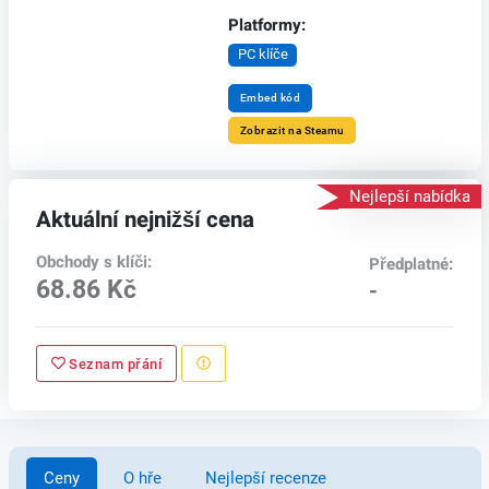
Platformy:
PC klíče
Embed kód
Zobrazit na Steamu
Nejlepší nabídka
Aktuální nejnižší cena
Obchody s klíči:
Předplatné:
68.86 Kč
-
Seznam přání
Ceny
O hře
Nejlepší recenze