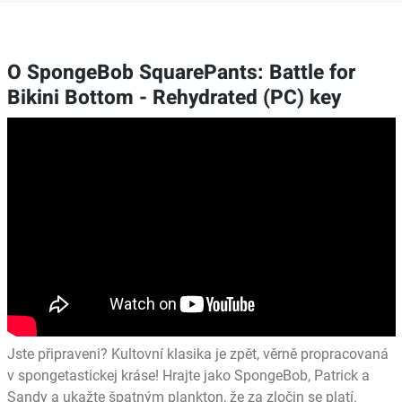
O SpongeBob SquarePants: Battle for
Bikini Bottom - Rehydrated (PC) key
Jste připraveni? Kultovní klasika je zpět, věrně propracovaná
v spongetastickej kráse! Hrajte jako SpongeBob, Patrick a
Sandy a ukažte špatným plankton, že za zločin se platí.