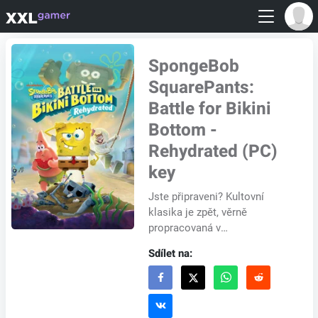
SpongeBob
SquarePants:
Battle for Bikini
Bottom -
Rehydrated (PC)
key
Jste připraveni? Kultovní
klasika je zpět, věrně
propracovaná v
spongetastickej kráse! Hrajte
Sdílet na:
jako SpongeBob, Patrick a
Sandy a ukažte špatným
plankto...