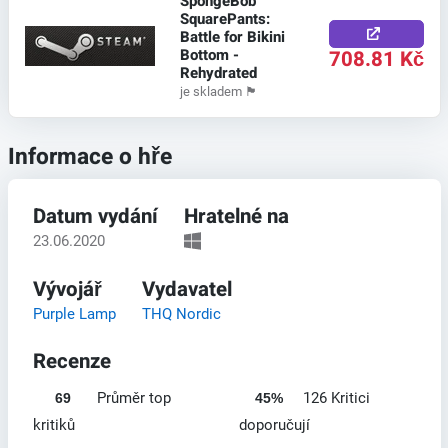
SpongeBob
SquarePants:
Battle for Bikini
Bottom -
708.81 Kč
Rehydrated
je skladem
🏴
Informace o hře
Datum vydání
Hratelné na
23.06.2020
Vývojář
Vydavatel
Purple Lamp
THQ Nordic
Recenze
Průměr top
126 Kritici
69
45%
kritiků
doporučují