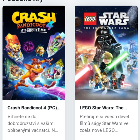
Crash Bandicoot 4 (PC)
LEGO Star Wars: The
key
Skywalker Saga (PC)
Vrhněte se do
Přehrajte si všech devět
key
dobrodružství s vašimi
filmů ságy Star Wars ve
oblíbenými vačnatci. Neo
zcela nové LEGO
Cortex a N. T...
videohře,...