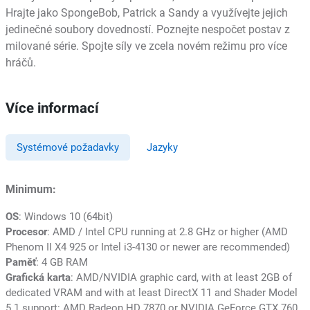
Hrajte jako SpongeBob, Patrick a Sandy a využívejte jejich
jedinečné soubory dovedností. Poznejte nespočet postav z
milované série. Spojte síly ve zcela novém režimu pro více
hráčů.
Více informací
Systémové požadavky
Jazyky
Minimum:
OS
: Windows 10 (64bit)
Procesor
: AMD / Intel CPU running at 2.8 GHz or higher (AMD
Phenom II X4 925 or Intel i3-4130 or newer are recommended)
Paměť
: 4 GB RAM
Grafická karta
: AMD/NVIDIA graphic card, with at least 2GB of
dedicated VRAM and with at least DirectX 11 and Shader Model
5.1 support: AMD Radeon HD 7870 or NVIDIA GeForce GTX 760