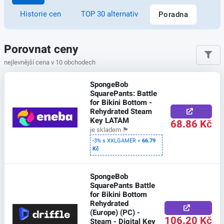
Historie cen
TOP 30 alternativ
Poradna
Porovnat ceny
nejlevnější cena v 10 obchodech
SpongeBob
SquarePants: Battle
for Bikini Bottom -
Rehydrated Steam
Key LATAM
68.86 Kč
je skladem
🏴
-3% s XXLGAMER =
66.79
Kč
SpongeBob
SquarePants Battle
for Bikini Bottom
Rehydrated
(Europe) (PC) -
106.20 Kč
Steam - Digital Key