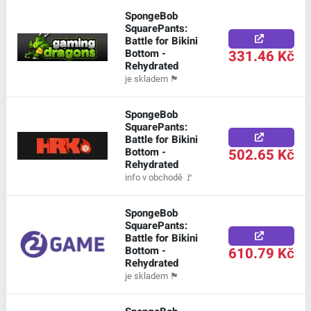
SpongeBob
SquarePants:
Battle for Bikini
Bottom -
331.46 Kč
Rehydrated
je skladem
🏴
SpongeBob
SquarePants:
Battle for Bikini
Bottom -
502.65 Kč
Rehydrated
info v obchodě
🚩
SpongeBob
SquarePants:
Battle for Bikini
Bottom -
610.79 Kč
Rehydrated
je skladem
🏴