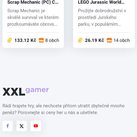
Scrap Mechanic (PC) CD
LEGO Jurassic World
key
(PC) CD key
Scrap Mechanic je
Prožijte dobrodružství v
skvělé survival ve kterém
prostředí Jurského
prozkoumáváte obrovský
parku, v populárním
svět, bo...
LEGO světě....
133.12 Kč
8 obchodech
26.19 Kč
14 obchod
Rádi hrajete hry, ale nechcete přitom utratit zbytečně mnoho
peněz? Porovnejte si ceny her u nás a ušetřete.