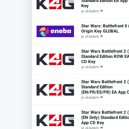
Standard Edition EA App
Key
je skladem
🏴
Star Wars: Battlefront II
Origin Key GLOBAL
je skladem
🏴
Star Wars Battlefront 2 
Standard Edition ROW E
CD Key
je skladem
🏴
Star Wars Battlefront 2 
Standard Edition
(EN/FR/ES/PR) EA App 
je skladem
🏴
Star Wars Battlefront 2 
(EN Only) Standard Editi
App CD Key
je skladem
🏴