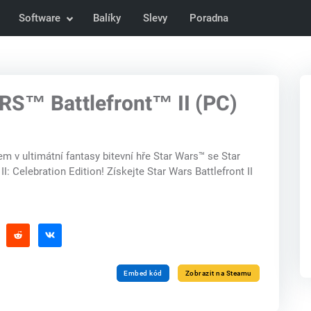
Software
Balíky
Slevy
Poradna
S™ Battlefront™ II (PC)
 v ultimátní fantasy bitevní hře Star Wars™ se Star
I: Celebration Edition! Získejte Star Wars Battlefront II
Embed kód
Zobrazit na Steamu