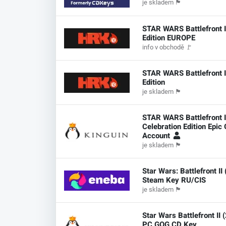
je skladem
🏴
STAR WARS Battlefront II
Edition EUROPE
info v obchodě
🚩
STAR WARS Battlefront II
Edition
je skladem
🏴
STAR WARS Battlefront I
Celebration Edition Epi
Account
je skladem
🏴
Star Wars: Battlefront II
Steam Key RU/CIS
je skladem
🏴
Star Wars Battlefront II 
PC GOG CD Key