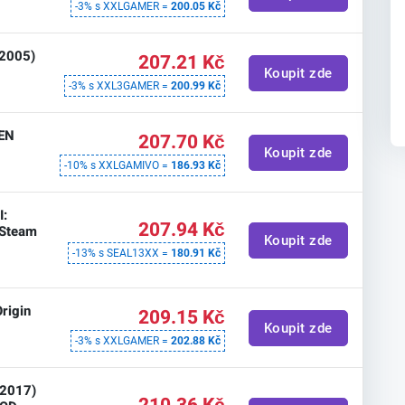
-3% s XXLGAMER =
200.05 Kč
(2005)
207.21 Kč
Koupit zde
-3% s XXL3GAMER =
200.99 Kč
 EN
207.70 Kč
Koupit zde
-10% s XXLGAMIVO =
186.93 Kč
I:
207.94 Kč
 Steam
Koupit zde
-13% s SEAL13XX =
180.91 Kč
Origin
209.15 Kč
Koupit zde
-3% s XXLGAMER =
202.88 Kč
(2017)