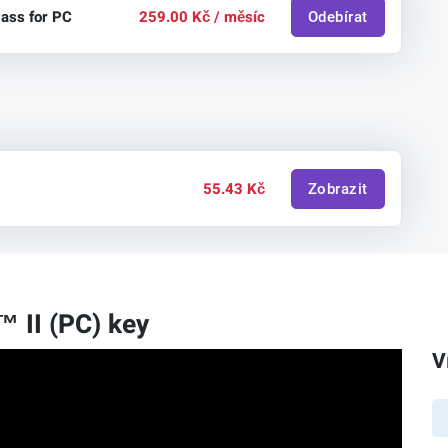
ass for PC
259.00 Kč / měsíc
Odebírat
55.43 Kč
Zobrazit
 II (PC) key
V