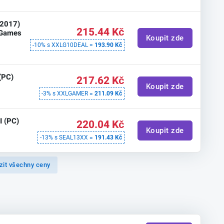
(2017)
215.44 Kč
c Games
Koupit zde
-10% s XXLG10DEAL =
193.90 Kč
 (PC)
217.62 Kč
Koupit zde
-3% s XXLGAMER =
211.09 Kč
I (PC)
220.04 Kč
Koupit zde
-13% s SEAL13XX =
191.43 Kč
zit všechny ceny