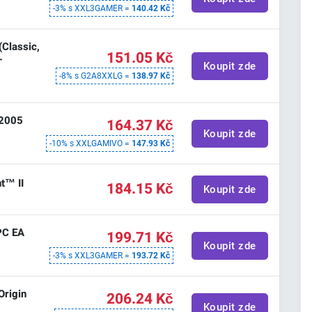
-3% s XXL3GAMER =
140.42 Kč
(Classic,
151.05 Kč
-
Koupit zde
-8% s G2A8XXLG =
138.97 Kč
 2005
164.37 Kč
Koupit zde
-10% s XXLGAMIVO =
147.93 Kč
t™ II
184.15 Kč
Koupit zde
 PC EA
199.71 Kč
Koupit zde
-3% s XXL3GAMER =
193.72 Kč
Origin
206.24 Kč
Koupit zde