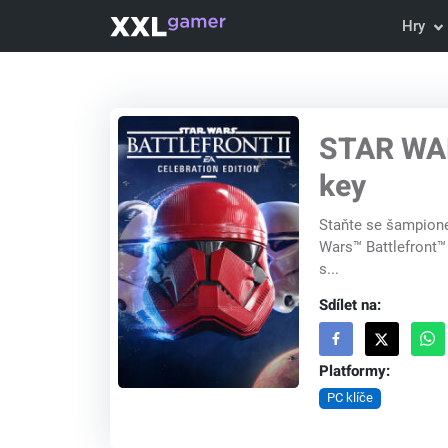
Hry
STAR WAR
key
Staňte se šampionem
Wars™ Battlefront™ I
s...
Sdílet na:
Platformy:
PC klíče