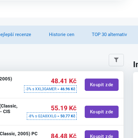
ejlepší recenze
Historie cen
TOP 30 alternativ
I
(2005)
48.41 Kč
Koupit zde
-3% s XXL3GAMER =
46.96 Kč
(Classic,
55.19 Kč
- CIS
Koupit zde
-8% s G2A8XXLG =
50.77 Kč
(Classic, 2005) PC
84.48 Kč
Koupit zde