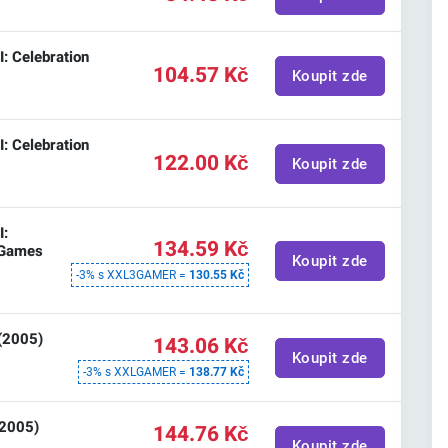
: Celebration
104.57 Kč
Koupit zde
: Celebration
122.00 Kč
Koupit zde
I:
134.59 Kč
c Games
Koupit zde
-3% s XXL3GAMER =
130.55 Kč
 (2005)
143.06 Kč
Koupit zde
-3% s XXLGAMER =
138.77 Kč
(2005)
144.76 Kč
Koupit zde