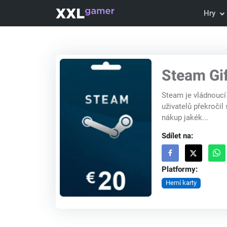
Hry
Steam Gi
Steam je vládnoucí
uživatelů překroči
nákup jakék...
Sdílet na:
Platformy:
Herní karty