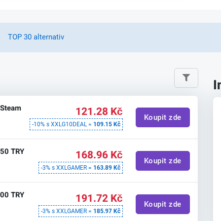
TOP 30 alternativ
I
 Steam
121.28 Kč
Koupit zde
-10% s XXLG10DEAL =
109.15 Kč
250 TRY
168.96 Kč
Koupit zde
-3% s XXLGAMER =
163.89 Kč
300 TRY
191.72 Kč
Koupit zde
-3% s XXLGAMER =
185.97 Kč