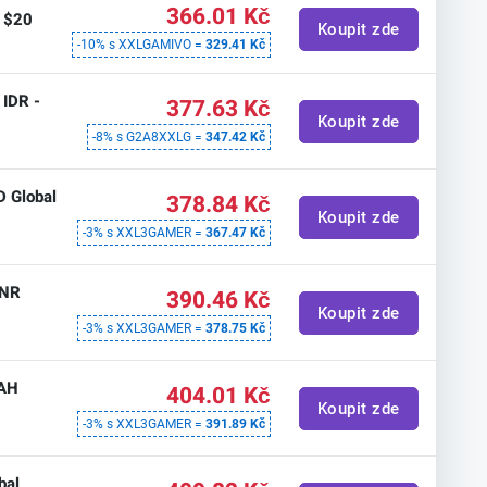
366.01 Kč
 $20
Koupit zde
-10% s XXLGAMIVO =
329.41 Kč
 IDR -
377.63 Kč
Koupit zde
-8% s G2A8XXLG =
347.42 Kč
D Global
378.84 Kč
Koupit zde
-3% s XXL3GAMER =
367.47 Kč
INR
390.46 Kč
Koupit zde
-3% s XXL3GAMER =
378.75 Kč
UAH
404.01 Kč
Koupit zde
-3% s XXL3GAMER =
391.89 Kč
bal