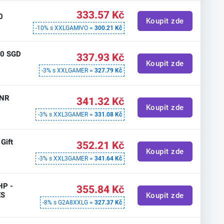
333.57 Kč
0
Koupit zde
-10% s XXLGAMIVO =
300.21 Kč
20 SGD
337.93 Kč
Koupit zde
-3% s XXLGAMER =
327.79 Kč
INR
341.32 Kč
Koupit zde
-3% s XXL3GAMER =
331.08 Kč
Gift
352.21 Kč
Koupit zde
-3% s XXL3GAMER =
341.64 Kč
HP -
355.84 Kč
ES
Koupit zde
-8% s G2A8XXLG =
327.37 Kč