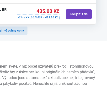
L BR
435.00 Kč
Koupit zde
-3% s XXL3GAMER =
421.95 Kč
zit všechny ceny
ém světě, v níž počet uživatelů překročil stomilionovou
liv hry z tisíce her, koupi originálních herních přídavků,
ů. Výhodou jsou automatické aktualizace her, integrovaný
na jakýkoliv počítač. Nenechte si již uniknout žádnou