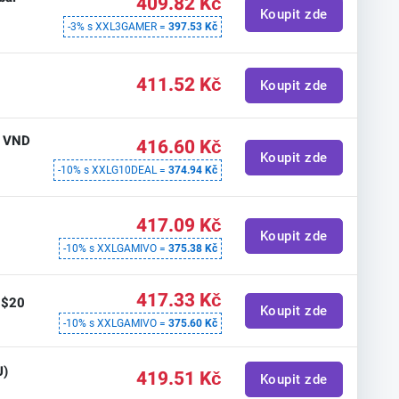
409.82 Kč
Koupit zde
-3% s XXL3GAMER =
397.53 Kč
411.52 Kč
Koupit zde
0 VND
416.60 Kč
Koupit zde
-10% s XXLG10DEAL =
374.94 Kč
N
417.09 Kč
Koupit zde
-10% s XXLGAMIVO =
375.38 Kč
417.33 Kč
 $20
Koupit zde
-10% s XXLGAMIVO =
375.60 Kč
U)
419.51 Kč
Koupit zde