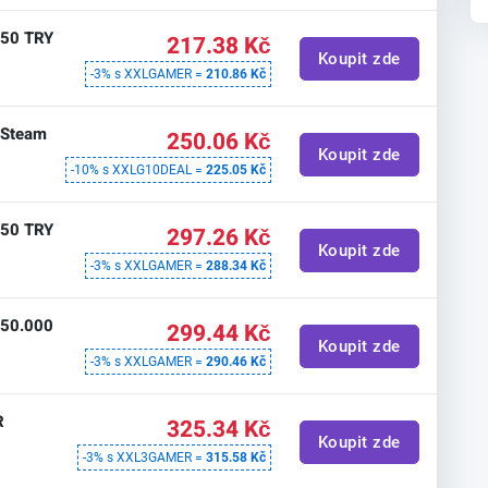
350 TRY
217.38 Kč
Koupit zde
-3% s XXLGAMER =
210.86 Kč
 Steam
250.06 Kč
Koupit zde
-10% s XXLG10DEAL =
225.05 Kč
450 TRY
297.26 Kč
Koupit zde
-3% s XXLGAMER =
288.34 Kč
250.000
299.44 Kč
Koupit zde
-3% s XXLGAMER =
290.46 Kč
R
325.34 Kč
Koupit zde
-3% s XXL3GAMER =
315.58 Kč