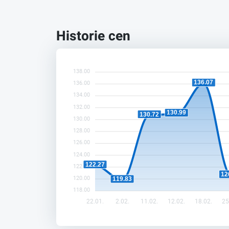
Historie cen
138.00
136.07
136.00
134.00
132.00
130.99
130.72
130.00
128.00
126.00
124.00
122.27
122.00
12
120.00
119.83
118.00
22.01.
2.02.
11.02.
12.02.
18.02.
25