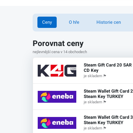
Ceny
O hře
Historie cen
Porovnat ceny
nejlevnější cena v 14 obchodech
Steam Gift Card 20 SAR
CD Key
je skladem
🏴
Steam Wallet Gift Card 
Steam Key TURKEY
je skladem
🏴
Steam Wallet Gift Card 
Steam Key TURKEY
je skladem
🏴