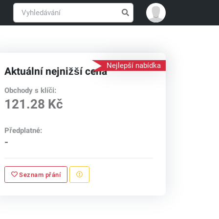
Nejlepší nabídka
Aktuální nejnižší cena
Obchody s klíči:
121.28 Kč
Předplatné:
-
Seznam přání