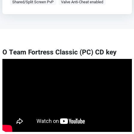
Shared/Split Screen PvP
Valve Anti-Cheat enabled
O Team Fortress Classic (PC) CD key