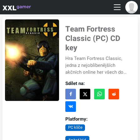
Team Fortress
Classic (PC) CD
key
Hra Team Fortress Classic,
jedna z nejoblíbenějších
akčních online her všech dob,
obsahuje devět tříd postav: od
Sdílet na:
zdravotníka přes špiona po
demoličníh...
Platformy:
PC klíče
Embed kód