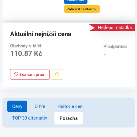
Zobrazit na Steamu
Nejlepší nabídka
Aktuální nejnižší cena
Obchody s klíči:
Předplatné:
110.87 Kč
-
Seznam přání
Ceny
O hře
Historie cen
TOP 30 alternativ
Poradna