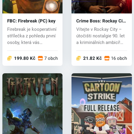
FBC: Firebreak (PC) key
Crime Boss: Rockay City
(PC) key
Firebreak je kooperativní
Vítejte v Rockay City –
střílečka z pohledu první
útočišti nostalgie 90. let
osoby, která vás
a kriminálních ambicí!
zavede...
A...
199.80 Kč
7 obchodech
21.82 Kč
16 obchod