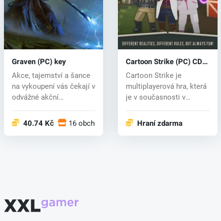
Graven (PC) key
Cartoon Strike (PC) CD
key
Akce, tajemství a šance
Cartoon Strike je
na vykoupení vás čekají v
multiplayerová hra, která
odvážné akční
je v současnosti v
hlavolamová...
aktivním výv...
40.74 Kč
16 obchodech
Hraní zdarma