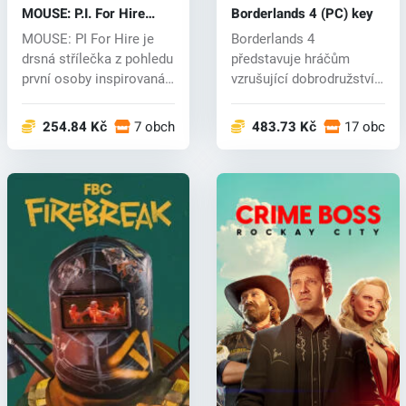
MOUSE: P.I. For Hire
Borderlands 4 (PC) key
(PC) key
MOUSE: PI For Hire je
Borderlands 4
drsná střílečka z pohledu
představuje hráčům
první osoby inspirovaná
vzrušující dobrodružství
noi...
s divokými lovci...
254.84 Kč
7 obchodech
483.73 Kč
17 obcho