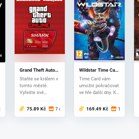
Grand Theft Auto
Wildstar Time Card
Online: Shark Cash
(PC) CD key
Staňte se králem v
Time Card vám
Card (PC) CD key
tomto městě.
umožní pokračovat
Vyřešte své
ve hře další dny. Ke
finanční problémy a
hraní je potřeba
získejte to...
origi...
 obchodech
75.89 Kč
7 obchodech
169.49 Kč
1 obchod