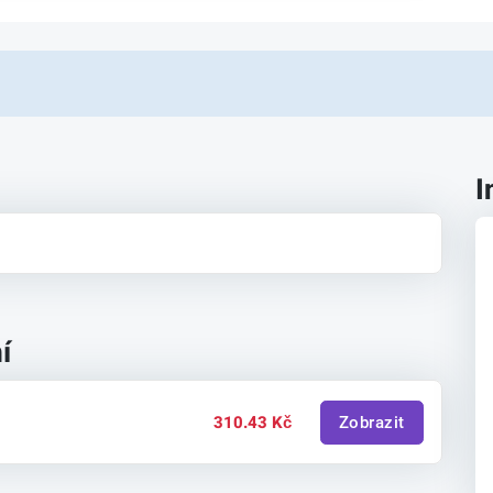
I
í
310.43 Kč
Zobrazit