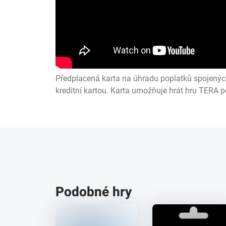
Předplacená karta na úhradu poplatků spojený
kreditní kartou. Karta umožňuje hrát hru TERA p
Podobné hry