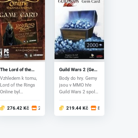
The Lord of the
Guild Wars 2 (Gem
Rings Online
Card) (PC) CD key
Vzhledem k tomu,
Body do hry. Gemy
Gamecard (PC) CD
Lord of the Rings
jsou v MMO hře
key
Online byl
Guild Wars 2 spolu
přestavěn na
se zlatem tím
bezplatnou hru,...
nejdůleži...
ech
276.42 Kč
2 obchodech
219.44 Kč
8 obchodech