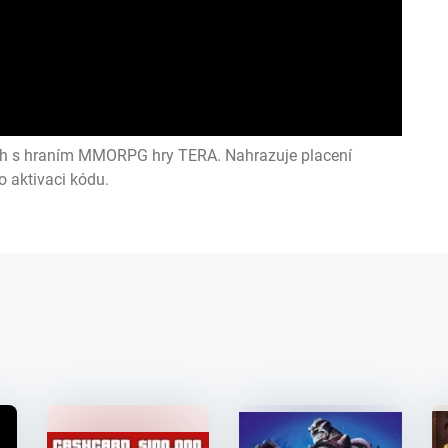
ch s hraním MMORPG hry TERA. Nahrazuje placení
o aktivaci kódu.