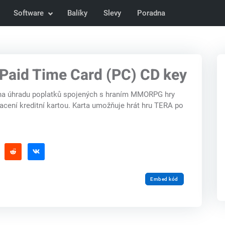
Software
Balíky
Slevy
Poradna
Paid Time Card (PC) CD key
 na úhradu poplatků spojených s hraním MMORPG hry
acení kreditní kartou. Karta umožňuje hrát hru TERA po
Embed kód