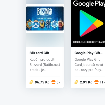
Blizzard Gift
Google Play Gift
Card Code
Kupón pro dobití
Google Play Gift
Blizzard (Battle.net)
Card jsou dárkové
kreditu je
poukazy pro Play
jednoduchou
Store, kde si za ně
cestou, jak s...
bud...
96.75 Kč
6 obchodech
2.91 Kč
11