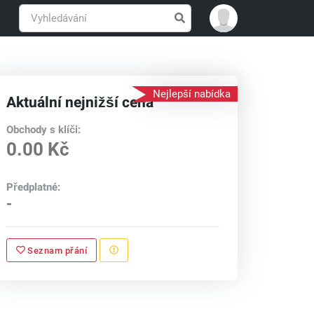
Nejlepší nabídka
Aktuální nejnižší cena
Obchody s klíči:
0.00 Kč
Předplatné:
-
Seznam přání