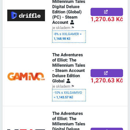
Millennium Tales
Digital Deluxe
Edition (Global)
(PC) - Steam
1,270.63 Kč
Account
je skladem
🏴
-8% s XXLGAMER =
1,168.98 Kč
The Adventures
of Elliot: The
Millennium Tales
- Steam Account
Deluxe Edition
1,270.63 Kč
Global
je skladem
🏴
-10% s XXLGAMIVO
=
1,143.57 Kč
The Adventures
of Elliot: The
Millennium Tales
Digital Deluxe