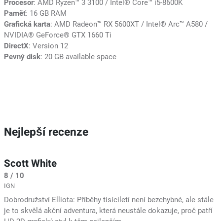
Procesor
: AMD Ryzen™ 3 3100 / Intel® Core™ i5-8600K
Paměť
: 16 GB RAM
Grafická karta
: AMD Radeon™ RX 5600XT / Intel® Arc™ A580 /
NVIDIA® GeForce® GTX 1660 Ti
DirectX
: Version 12
Pevný disk
: 20 GB available space
Nejlepší recenze
Scott White
8 / 10
IGN
Dobrodružství Elliota: Příběhy tisíciletí není bezchybné, ale stále
je to skvělá akční adventura, která neustále dokazuje, proč patří