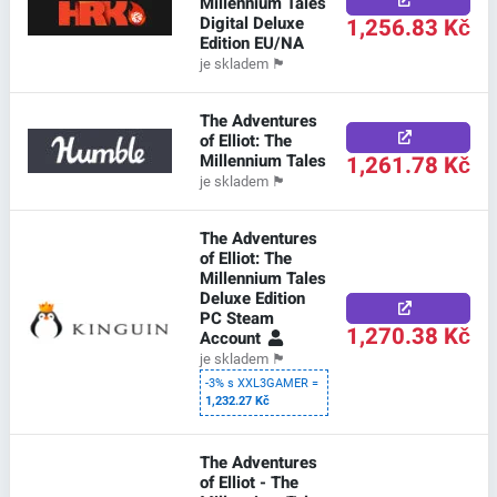
Millennium Tales
Digital Deluxe
1,256.83 Kč
Edition EU/NA
je skladem
🏴
The Adventures
of Elliot: The
Millennium Tales
1,261.78 Kč
je skladem
🏴
The Adventures
of Elliot: The
Millennium Tales
Deluxe Edition
PC Steam
1,270.38 Kč
Account
je skladem
🏴
-3% s XXL3GAMER =
1,232.27 Kč
The Adventures
of Elliot - The