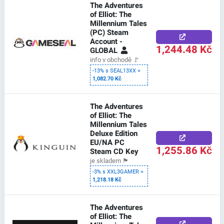
The Adventures
of Elliot: The
Millennium Tales
(PC) Steam
Account -
1,244.48 Kč
GLOBAL
info v obchodě
🚩
-13% s SEAL13XX =
1,082.70 Kč
The Adventures
of Elliot: The
Millennium Tales
Deluxe Edition
EU/NA PC
1,255.86 Kč
Steam CD Key
je skladem
🏴
-3% s XXL3GAMER =
1,218.18 Kč
The Adventures
of Elliot: The