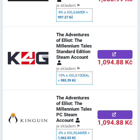
je skladem
🏴
-8% s XXLGAMER =
997.27 Kč
The Adventures
of Elliot: The
Millennium Tales
Standard Edition
Steam Account
1,094.88 Kč
je skladem
🏴
-10% s XXLG10DEAL
=
985.39 Kč
The Adventures
of Elliot: The
Millennium Tales
PC Steam
Account
1,094.88 Kč
je skladem
🏴
-3% s XXL3GAMER =
1,062.03 Kč