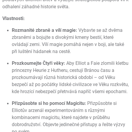
odhalení záhadné historie světa.
Vlastnosti:
Rozmanité zbraně a vílí magie:
Vybavte se až dvěma
zbraněmi a bojujte s divokými kmeny bestií, které
ovládají zemi. Vílí magie pomáhá nejen v boji, ale také
při luštění hádanek na cestě.
Prozkoumejte Čtyři věky:
Aby Elliot a Faie zlomili kletbu
princezny Heurie z Hutheru, cestují Bránou času a
prozkoumávají různá historická období – od Věku
bezpečí až po počátky lidské civilizace ve Věku rozkvětu,
kde hrozící nebezpečí přetrvává napříč všemi epochami.
Přizpůsobte si ho pomocí Magicitu:
Přizpůsobte si
Elliotův arzenál experimentováním s různými
kombinacemi magicitu, které najdete v průběhu
dobrodružství. Objevte jedinečné přístupy a řešte výzvy
po svém.