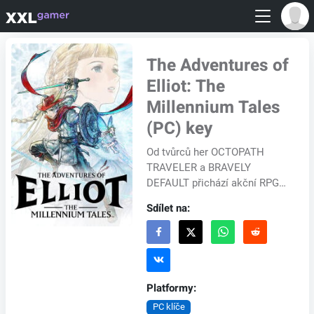
The Adventures of
Elliot: The
Millennium Tales
(PC) key
Od tvůrců her OCTOPATH
TRAVELER a BRAVELY
DEFAULT přichází akční RPG
hra „The Adventures of Elliot:
Sdílet na:
The Millennium Tales“, která
spojuje ohromující HD...
Platformy:
PC klíče