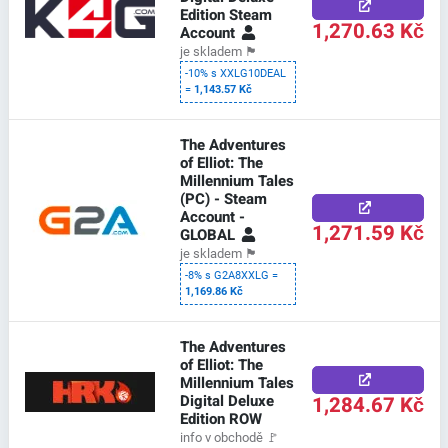
Edition Steam
1,270.63 Kč
Account
je skladem
🏴
-10% s XXLG10DEAL
=
1,143.57 Kč
The Adventures
of Elliot: The
Millennium Tales
(PC) - Steam
Account -
1,271.59 Kč
GLOBAL
je skladem
🏴
-8% s G2A8XXLG =
1,169.86 Kč
The Adventures
of Elliot: The
Millennium Tales
Digital Deluxe
1,284.67 Kč
Edition ROW
info v obchodě
🚩