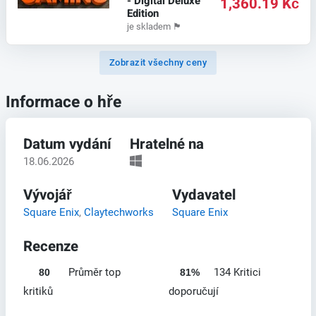
- Digital Deluxe
1,360.19 Kč
Edition
je skladem
🏴
Zobrazit všechny ceny
Informace o hře
Datum vydání
Hratelné na
18.06.2026
Vývojář
Vydavatel
Square Enix
,
Claytechworks
Square Enix
Recenze
Průměr top
134 Kritici
80
81%
kritiků
doporučují