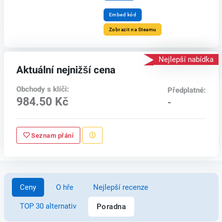
Embed kód
Zobrazit na Steamu
Nejlepší nabídka
Aktuální nejnižší cena
Obchody s klíči:
Předplatné:
984.50 Kč
-
Seznam přání
Ceny
O hře
Nejlepší recenze
TOP 30 alternativ
Poradna