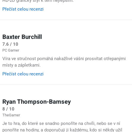
HD-2D grafický styl k těm nejlepším.
Přečíst celou recenzi
Baxter Burchill
7.6 / 10
PC Gamer
Víra ve stručnost pomáhá nakažlivé vášni prosvítat otřepanými
místy a zápletkami.
Přečíst celou recenzi
Ryan Thompson-Bamsey
8 / 10
TheGamer
Je to hra, do které se snadno ponoříte na chvíli, nebo se v ní
ponoříte na hodiny, a doporučuji ji každému, kdo si někdy užil