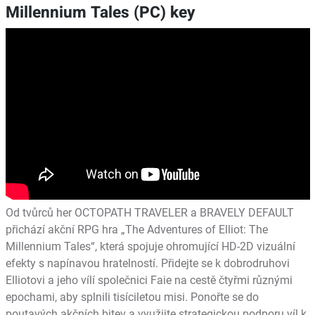
Millennium Tales (PC) key
Od tvůrců her OCTOPATH TRAVELER a BRAVELY DEFAULT
přichází akční RPG hra „The Adventures of Elliot: The
Millennium Tales“, která spojuje ohromující HD-2D vizuální
efekty s napínavou hratelností. Přidejte se k dobrodruhovi
Elliotovi a jeho vílí společnici Faie na cestě čtyřmi různými
epochami, aby splnili tisíciletou misi. Ponořte se do
poutavých akčních bitev a využijte strategickou podporu víl k