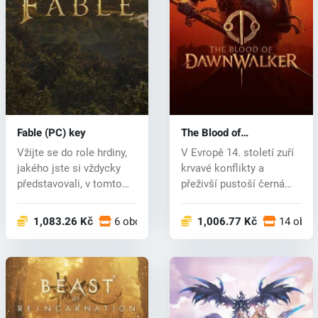
Fable (PC) key
The Blood of
Dawnwalker (PC) key
Vžijte se do role hrdiny,
V Evropě 14. století zuří
jakého jste si vždycky
krvavé konflikty a
představovali, v tomto
přeživší pustoší černá
poh...
smrt. U...
1,083.26 Kč
6 obchodech
1,006.77 Kč
14 obch