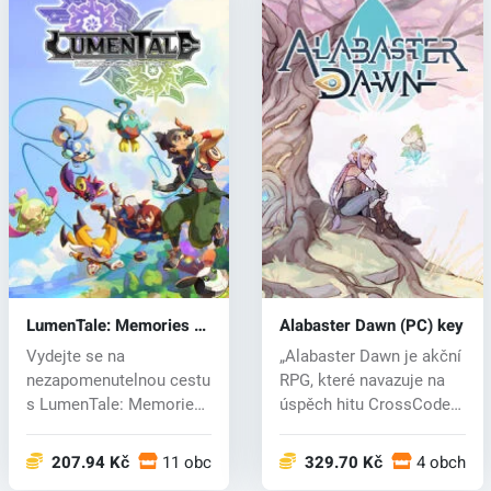
LumenTale: Memories of
Alabaster Dawn (PC) key
Trey (PC) key
Vydejte se na
„Alabaster Dawn je akční
nezapomenutelnou cestu
RPG, které navazuje na
s LumenTale: Memories
úspěch hitu CrossCode
of Trey, okouzlu...
od Ra...
207.94 Kč
11 obchodech
329.70 Kč
4 obchod