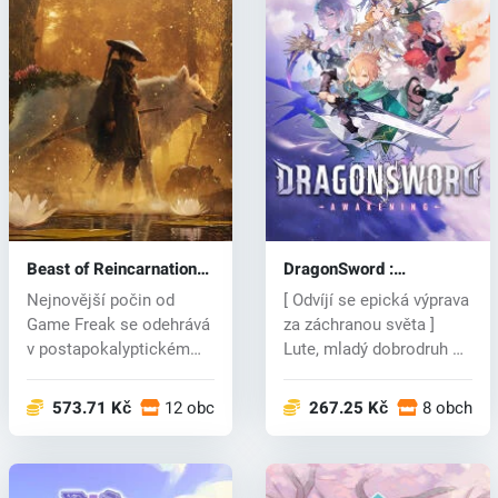
Beast of Reincarnation
DragonSword :
(PC) key
Awakening (PC) key
Nejnovější počin od
[ Odvíjí se epická výprava
Game Freak se odehrává
za záchranou světa ]
v postapokalyptickém
Lute, mladý dobrodruh na
Japonsku, k...
ce...
573.71 Kč
12 obchodech
267.25 Kč
8 obchod