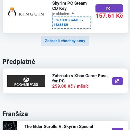
Skyrim PC Steam
CD Key
157.61 Kč
je skladem
🏴
-3% s XXL3GAMER =
152.88 Kč
Zobrazit všechny ceny
Předplatné
Zahrnuto s Xbox Game Pass
for PC
259.00 Kč / měsíc
Franšíza
The Elder Scrolls V: Skyrim Special