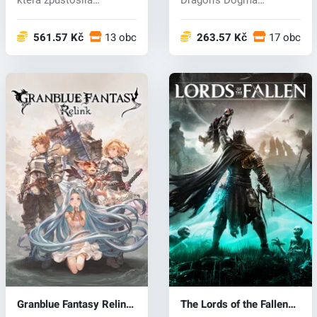
východní země A...
představuje akčn...
561.57 Kč
13 obchodech
263.57 Kč
17 obcho
Granblue Fantasy Relink
The Lords of the Fallen