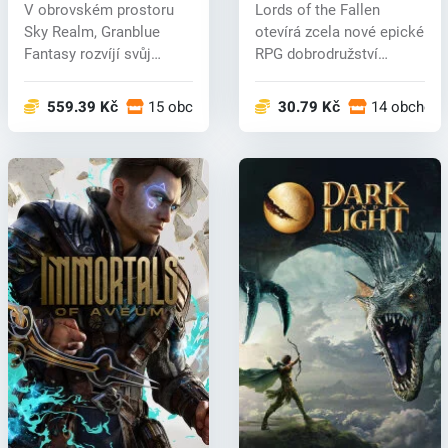
(PC) key
(PC) key
V obrovském prostoru
Lords of the Fallen
Sky Realm, Granblue
otevírá zcela nové epické
Fantasy rozvíjí svůj
RPG dobrodružství
dobrodružný p...
zasazené do...
559.39 Kč
15 obchodech
30.79 Kč
14 obchod