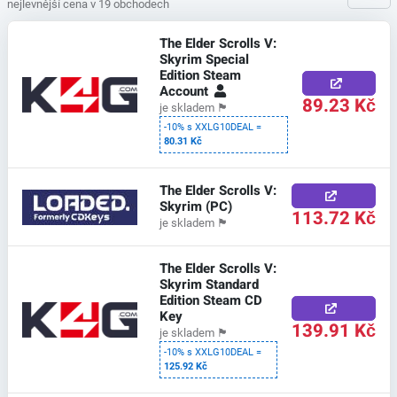
nejlevnější cena v 19 obchodech
The Elder Scrolls V:
Skyrim Special
Edition Steam
Account
89.23 Kč
je skladem
🏴
-10% s XXLG10DEAL =
80.31 Kč
The Elder Scrolls V:
Skyrim (PC)
113.72 Kč
je skladem
🏴
The Elder Scrolls V:
Skyrim Standard
Edition Steam CD
Key
139.91 Kč
je skladem
🏴
-10% s XXLG10DEAL =
125.92 Kč