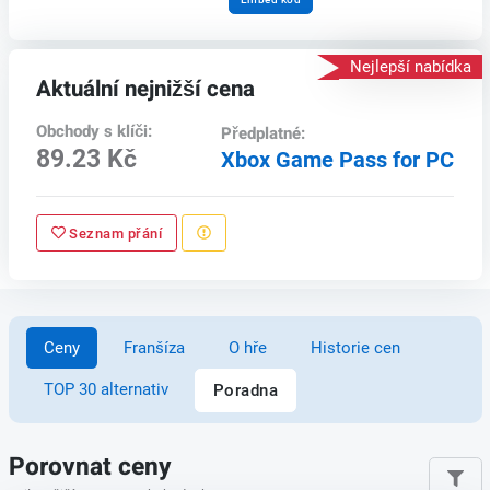
Nejlepší nabídka
Aktuální nejnižší cena
Obchody s klíči:
Předplatné:
89.23 Kč
Xbox Game Pass for PC
Seznam přání
Ceny
Franšíza
O hře
Historie cen
TOP 30 alternativ
Poradna
Porovnat ceny