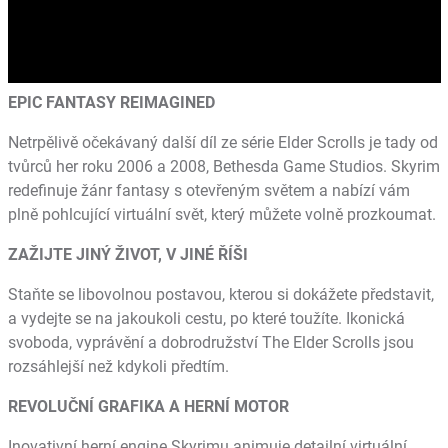
EPIC FANTASY REIMAGINED
Netrpělivě očekávaný další díl ze série Elder Scrolls je tady od
tvůrců her roku 2006 a 2008, Bethesda Game Studios. Skyrim
redefinuje žánr fantasy s otevřeným světem a nabízí vám
plně pohlcující virtuální svět, který můžete volně prozkoumat.
ZAŽIJTE JINÝ ŽIVOT, V JINÉ ŘÍŠI
Staňte se libovolnou postavou, kterou si dokážete představit,
a vydejte se na jakoukoli cestu, po které toužíte. Ikonická
svoboda, vyprávění a dobrodružství The Elder Scrolls jsou
rozsáhlejší než kdykoli předtím.
REVOLUČNÍ GRAFIKA A HERNÍ MOTOR
Inovativní herní engine Skyrimu animuje detailní virtuální