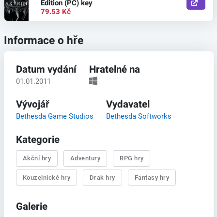
Edition (PC) key
79.53 Kč
Informace o hře
Datum vydání
Hratelné na
01.01.2011
Vývojář
Vydavatel
Bethesda Game Studios
Bethesda Softworks
Kategorie
Akční hry
Adventury
RPG hry
Kouzelnické hry
Drak hry
Fantasy hry
Galerie