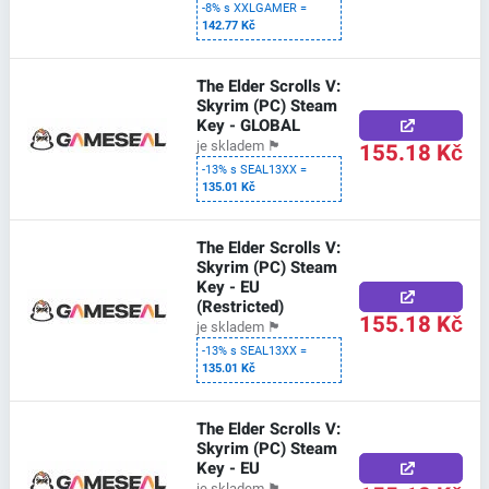
-8% s XXLGAMER =
142.77 Kč
The Elder Scrolls V:
Skyrim (PC) Steam
Key - GLOBAL
155.18 Kč
je skladem
🏴
-13% s SEAL13XX =
135.01 Kč
The Elder Scrolls V:
Skyrim (PC) Steam
Key - EU
(Restricted)
155.18 Kč
je skladem
🏴
-13% s SEAL13XX =
135.01 Kč
The Elder Scrolls V:
Skyrim (PC) Steam
Key - EU
je skladem
🏴