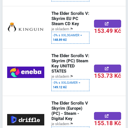
The Elder Scrolls V:
Skyrim EU PC
Steam CD Key
153.49 Kč
je skladem
🏴
-3% s XXL3GAMER =
148.89 Kč
The Elder Scrolls V:
Skyrim (PC) Steam
Key UNITED
STATES
153.73 Kč
je skladem
🏴
-3% s XXLGAMER =
149.12 Kč
The Elder Scrolls V
Skyrim (Europe)
(PC) - Steam -
Digital Key
155.18 Kč
je skladem
🏴