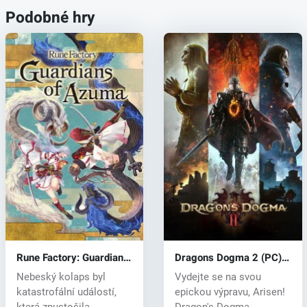
Podobné hry
Rune Factory: Guardians
Dragons Dogma 2 (PC)
of Azuma (PC) key
key
Nebeský kolaps byl
Vydejte se na svou
katastrofální událostí,
epickou výpravu, Arisen!
která zpustošila
Dragon's Dogma