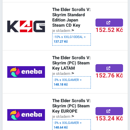
The Elder Scrolls V:
Skyrim Standard
Edition Japan
Steam CD Key
152.52 Kč
je skladem
🏴
-10% s XXLG10DEAL =
137.27 Kč
The Elder Scrolls V:
Skyrim (PC) Steam
Key LATAM
152.76 Kč
je skladem
🏴
-3% s XXLGAMER =
148.18 Kč
The Elder Scrolls V:
Skyrim (PC) Steam
Key EUROPE
153.24 Kč
je skladem
🏴
-3% s XXLGAMER =
148.64 Kč