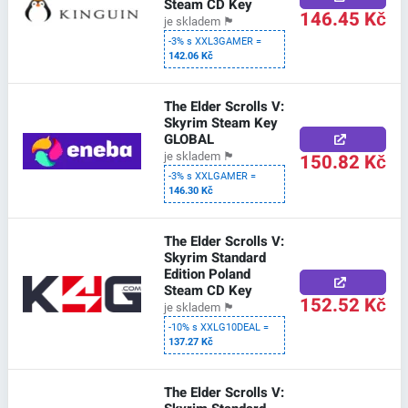
Steam CD Key
146.45 Kč
je skladem
🏴
-3% s XXL3GAMER =
142.06 Kč
The Elder Scrolls V:
Skyrim Steam Key
GLOBAL
150.82 Kč
je skladem
🏴
-3% s XXLGAMER =
146.30 Kč
The Elder Scrolls V:
Skyrim Standard
Edition Poland
Steam CD Key
152.52 Kč
je skladem
🏴
-10% s XXLG10DEAL =
137.27 Kč
The Elder Scrolls V: