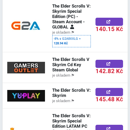
The Elder Scrolls V:
Skyrim Special
Edition (PC) -
Steam Account -
GLOBAL
140.15 Kč
je skladem
🏴
-8% s G2A8XXLG =
128.94 Kč
The Elder Scrolls V
Skyrim Cd Key
Steam Global
142.82 Kč
je skladem
🏴
The Elder Scrolls V:
Skyrim
145.48 Kč
je skladem
🏴
The Elder Scrolls V:
Skyrim Special
Edition LATAM PC