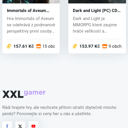
Immortals of Aveum
Dark and Light (PC) CD
(PC) key
key
Hra Immortals of Aveum
Dark and Light je
se odehrává z podmanivé
MMORPG které zaujme
perspektivy první osoby.
hráče velikostí a
V r...
rozlehlostí herního...
157.61 Kč
15 obchodech
153.97 Kč
9 obchod
Rádi hrajete hry, ale nechcete přitom utratit zbytečně mnoho
peněz? Porovnejte si ceny her u nás a ušetřete.