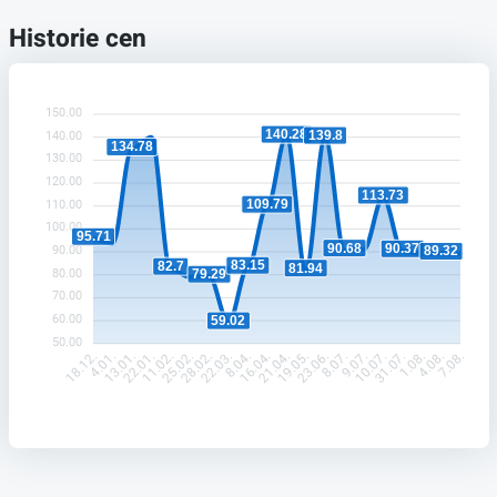
Historie cen
150.00
140.28
139.8
140.00
134.78
130.00
120.00
113.73
109.79
110.00
100.00
95.71
90.68
90.37
90.00
89.32
83.15
82.7
81.94
80.00
79.29
70.00
60.00
59.02
50.00
4.01.
13.01.
22.01.
11.02.
25.02.
28.02.
22.03.
8.04.
16.04.
21.04.
19.05.
23.06.
8.07.
9.07.
10.07.
31.07.
1.08.
4.08.
18.12.
7.08.