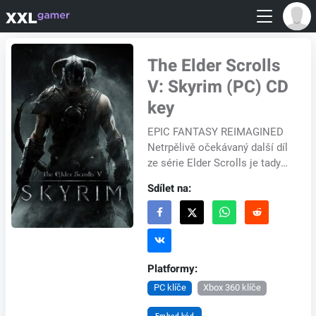
The Elder Scrolls
V: Skyrim (PC) CD
key
EPIC FANTASY REIMAGINED
Netrpělivě očekávaný další díl
ze série Elder Scrolls je tady
od tvůrců her roku 2006 a
Sdílet na:
2008, Bethesda Game Studios.
Skyrim re...
Platformy:
PC klíče
Xbox 360 klíče
Embed kód