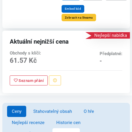
Embed kód
Zobrazit na Steamu
Nejlepší nabídka
Aktuální nejnižší cena
Obchody s klíči:
Předplatné:
61.57 Kč
-
Seznam přání
Ceny
Stahovatelný obsah
O hře
Nejlepší recenze
Historie cen