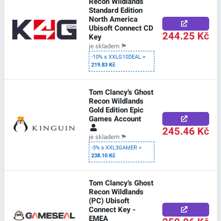
Recon Wildlands
Standard Edition
North America
Ubisoft Connect CD
244.25 Kč
Key
je skladem
🏴
-10% s XXLG10DEAL =
219.83 Kč
Tom Clancy's Ghost
Recon Wildlands
Gold Edition Epic
Games Account
245.46 Kč
je skladem
🏴
-3% s XXL3GAMER =
238.10 Kč
Tom Clancy's Ghost
Recon Wildlands
(PC) Ubisoft
Connect Key -
EMEA