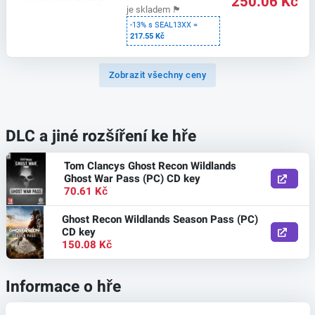
250.06 Kč
je skladem
🏴
-13% s SEAL13XX =
217.55 Kč
Zobrazit všechny ceny
DLC a jiné rozšíření ke hře
Tom Clancys Ghost Recon Wildlands
Ghost War Pass (PC) CD key
70.61 Kč
Ghost Recon Wildlands Season Pass (PC)
CD key
150.08 Kč
Informace o hře