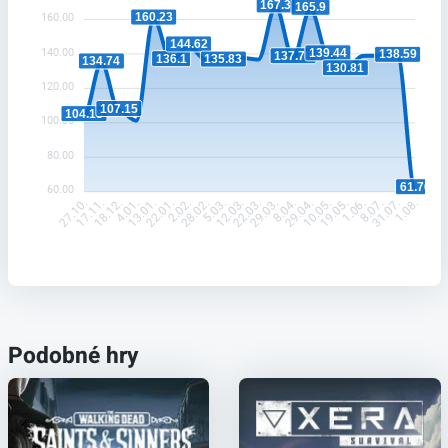
167.3
165.9
160.23
160.00
144.62
140.00
139.44
138.59
137.78
136.1
135.83
134.74
130.81
120.00
107.15
104.18
100.00
80.00
61.76
60.00
17.11.
18.12.
4.01.
13.01.
22.01.
2.02.
28.02.
5.03.
12.03.
22.03.
29.03.
8.04.
29.04.
10.05.
19.05.
1.06.
8.07.
31.07.
27.10.
1.08.
Podobné hry