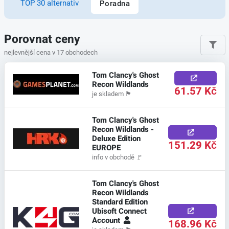
TOP 30 alternativ
Poradna
Porovnat ceny
nejlevnější cena v 17 obchodech
Tom Clancy's Ghost
Recon Wildlands
61.57 Kč
je skladem
🏴
Tom Clancy's Ghost
Recon Wildlands -
Deluxe Edition
151.29 Kč
EUROPE
info v obchodě
🚩
Tom Clancy's Ghost
Recon Wildlands
Standard Edition
Ubisoft Connect
Account
168.96 Kč