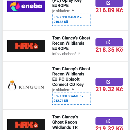
(PC) Uplay Key
EUROPE
216.89 Kč
je skladem
🏴
-3% s XXLGAMER =
210.38 Kč
Tom Clancy's Ghost
Recon Wildlands
EUROPE
218.35 Kč
info v obchodě
🚩
Tom Clancy's Ghost
Recon Wildlands
EU PC Ubisoft
Connect CD Key
219.32 Kč
je skladem
🏴
-3% s XXL3GAMER =
212.74 Kč
Tom Clancy’s
Ghost Recon
Wildlands TR
219.32 Kč