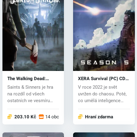
The Walking Dead:
XERA Survival (PC) CD
Saints & Sinners (PC)
key
Saints & Sinners je hra
V roce 2022 je svět
key
na rozdíl od všech
uvržen do chaosu. Poté,
ostatních ve vesmíru
co umělá inteligence
Walking...
získala vě...
203.10 Kč
14 obchodech
Hraní zdarma