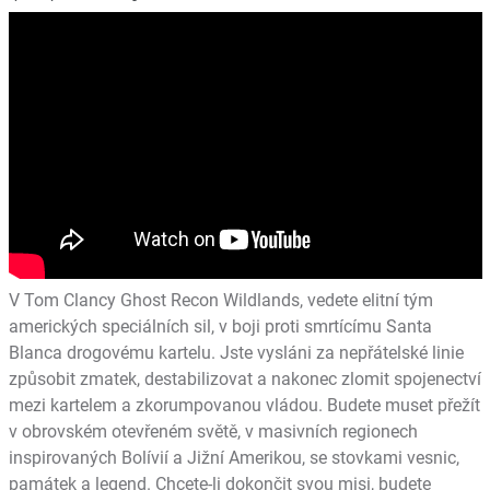
V Tom Clancy Ghost Recon Wildlands, vedete elitní tým
amerických speciálních sil, v boji proti smrtícímu Santa
Blanca drogovému kartelu. Jste vysláni za nepřátelské linie
způsobit zmatek, destabilizovat a nakonec zlomit spojenectví
mezi kartelem a zkorumpovanou vládou. Budete muset přežít
v obrovském otevřeném světě, v masivních regionech
inspirovaných Bolívií a Jižní Amerikou, se stovkami vesnic,
památek a legend. Chcete-li dokončit svou misi, budete