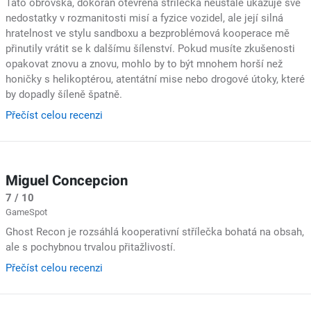
Tato obrovská, dokořán otevřená střílečka neustále ukazuje své
nedostatky v rozmanitosti misí a fyzice vozidel, ale její silná
hratelnost ve stylu sandboxu a bezproblémová kooperace mě
přinutily vrátit se k dalšímu šílenství. Pokud musíte zkušenosti
opakovat znovu a znovu, mohlo by to být mnohem horší než
honičky s helikoptérou, atentátní mise nebo drogové útoky, které
by dopadly šíleně špatně.
Přečíst celou recenzi
Miguel Concepcion
7 / 10
GameSpot
Ghost Recon je rozsáhlá kooperativní střílečka bohatá na obsah,
ale s pochybnou trvalou přitažlivostí.
Přečíst celou recenzi