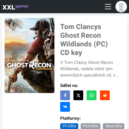
Tom Clancys
Ghost Recon
Wildlands (PC)
CD key
V Tom Clancy Ghost Recon
Wildlands, vedete elitní tým
amerických speciálních sil, v
boji proti smrtícímu Santa
Sdílet na:
Blanca drogovému kartelu.
Jste vysláni...
Platformy:
PC klíče
PS4 klíče
Xbox klíče