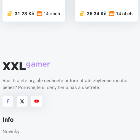
neudrž...
zničen...
31.23 Kč
14 obchodech
35.34 Kč
14 obchod
Rádi hrajete hry, ale nechcete přitom utratit zbytečně mnoho
peněz? Porovnejte si ceny her u nás a ušetřete.
Info
Novinky