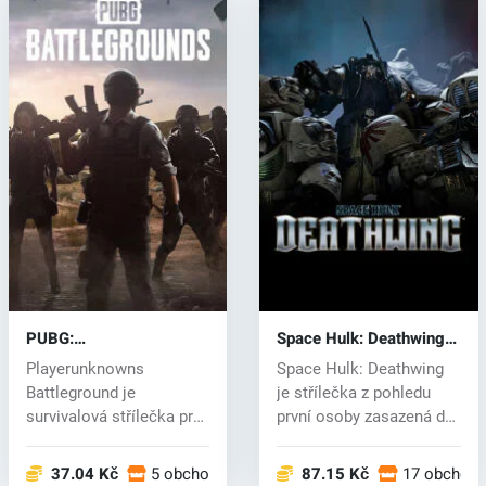
PUBG:
Space Hulk: Deathwing
BATTLEGROUNDS (PC)
(PC) CD key
Playerunknowns
Space Hulk: Deathwing
key
Battleground je
je střílečka z pohledu
survivalová střílečka pro
první osoby zasazená do
více hráčů ve styl...
světa...
37.04 Kč
5 obchodech
87.15 Kč
17 obchod