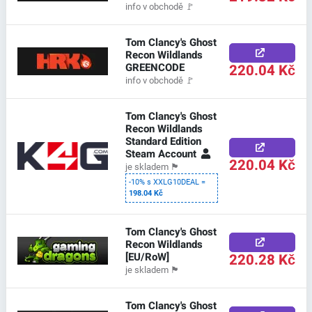
info v obchodě
🚩
Tom Clancy's Ghost
Recon Wildlands
GREENCODE
220.04 Kč
info v obchodě
🚩
Tom Clancy's Ghost
Recon Wildlands
Standard Edition
Steam Account
220.04 Kč
je skladem
🏴
-10% s XXLG10DEAL =
198.04 Kč
Tom Clancy's Ghost
Recon Wildlands
[EU/RoW]
220.28 Kč
je skladem
🏴
Tom Clancy's Ghost