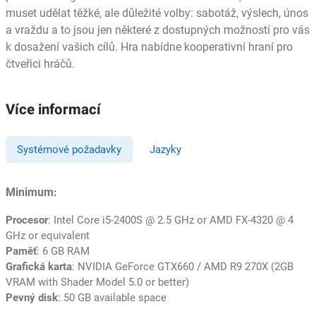
muset udělat těžké, ale důležité volby: sabotáž, výslech, únos
a vraždu a to jsou jen některé z dostupných možností pro vás
k dosažení vašich cílů. Hra nabídne kooperativní hraní pro
čtveřici hráčů.
Více informací
Systémové požadavky
Jazyky
Minimum:
Procesor
: Intel Core i5-2400S @ 2.5 GHz or AMD FX-4320 @ 4
GHz or equivalent
Paměť
: 6 GB RAM
Grafická karta
: NVIDIA GeForce GTX660 / AMD R9 270X (2GB
VRAM with Shader Model 5.0 or better)
Pevný disk
: 50 GB available space