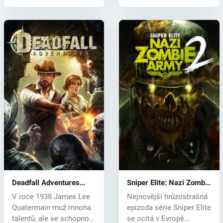
Deadfall Adventures
Sniper Elite: Nazi Zombie
(PC) CD key
Army 2 (PC) CD key
V roce 1938 James Lee
Nejnovější hrůzostrašná
Quatermain muž mnoha
epizoda série Sniper Elite
talentů, ale se schopnost
se ocitá v Evropě