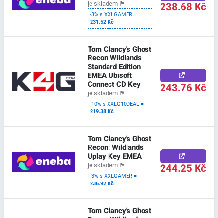
238.68 Kč
je skladem
🏴
-3% s XXLGAMER =
231.52 Kč
Tom Clancy's Ghost
Recon Wildlands
Standard Edition
EMEA Ubisoft
Connect CD Key
243.76 Kč
je skladem
🏴
-10% s XXLG10DEAL =
219.38 Kč
Tom Clancy's Ghost
Recon: Wildlands
Uplay Key EMEA
244.25 Kč
je skladem
🏴
-3% s XXLGAMER =
236.92 Kč
Tom Clancy's Ghost