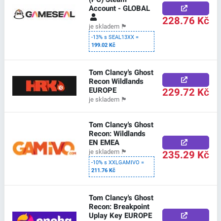
Account - GLOBAL
228.76 Kč
je skladem
🏴
-13% s SEAL13XX =
199.02 Kč
Tom Clancy's Ghost
Recon Wildlands
EUROPE
229.72 Kč
je skladem
🏴
Tom Clancy's Ghost
Recon: Wildlands
EN EMEA
235.29 Kč
je skladem
🏴
-10% s XXLGAMIVO =
211.76 Kč
Tom Clancy's Ghost
Recon: Breakpoint
Uplay Key EUROPE