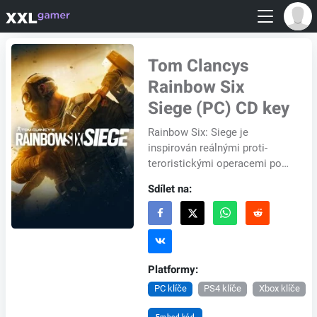
Tom Clancys
Rainbow Six
Siege (PC) CD key
Rainbow Six: Siege je
inspirován reálnými proti-
teroristickými operacemi po
celém světě a nabízí hráčům
Sdílet na:
dosud nejbohatší možnosti
využití prostředí na...
Platformy:
PC klíče
PS4 klíče
Xbox klíče
Embed kód