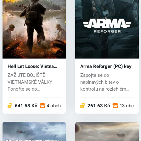
Hell Let Loose: Vietnam
Arma Reforger (PC) key
(PC) key
ZAŽIJTE BOJIŠTĚ
Zapojte se do
VIETNAMSKÉ VÁLKY
napínavých bitev o
Ponořte se do
kontrolu na rozlehlém
intenzivního konfliktu
ostrově o rozloze 51...
vietn...
641.58 Kč
4 obchodech
261.63 Kč
13 obcho