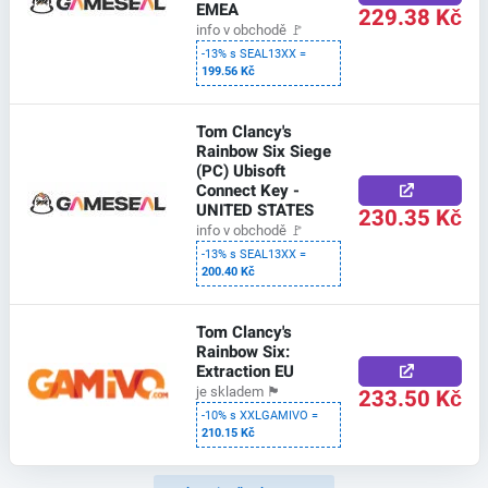
EMEA
229.38 Kč
info v obchodě
🚩
-13% s SEAL13XX =
199.56 Kč
Tom Clancy's
Rainbow Six Siege
(PC) Ubisoft
Connect Key -
UNITED STATES
230.35 Kč
info v obchodě
🚩
-13% s SEAL13XX =
200.40 Kč
Tom Clancy's
Rainbow Six:
Extraction EU
233.50 Kč
je skladem
🏴
-10% s XXLGAMIVO =
210.15 Kč