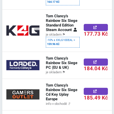
164.17 Kč
Tom Clancy's
Rainbow Six Siege
Standard Edition
Steam Account
177.73 Kč
je skladem
🏴
-10% s XXLG10DEAL =
159.96 Kč
Tom Clancy's
Rainbow Six Siege
PC (EU & UK)
184.04 Kč
je skladem
🏴
Tom Clancy's
Rainbow Six Siege
Cd Key Uplay
185.49 Kč
Europe
info v obchodě
🚩