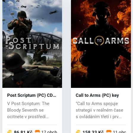
Post Scriptum (PC) CD
Call to Arms (PC) key
key
V Post Scriptum: The
"Call to Arms spojuje
Bloody Seventh se
strategii v reálném čase
ocitnete v prostředí
s ovládáním třetí i prv...
druhé světové v...
86.81 Kč
17 obchodech
158.33 Kč
11 obcho