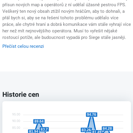
přísun nových map a operátorů z ní udělal úžasně pestrou FPS.
Veškerý ten nový obsah ztížil novým hráčům, aby to dohnali, a
přál bych si, aby se na řešení tohoto problému udělalo více
práce, ale chytré hraní a dobrá komunikace vám stále vyhrají více
her než mít nejnovějšího operátora. Musí to vyřešit nějaké
rostoucí potíže, ale budoucnost vypadá pro Siege stále jasněji.
Přečíst celou recenzi
Historie cen
95.00
94.76
90.00
89.64
85.00
84.28
83.7
83.26
81.94
81.49