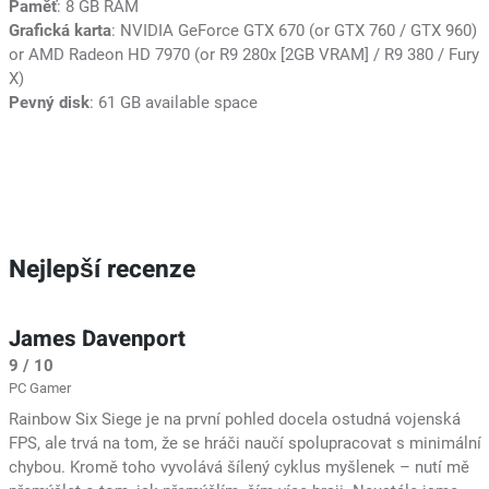
Paměť
: 8 GB RAM
Grafická karta
: NVIDIA GeForce GTX 670 (or GTX 760 / GTX 960)
or AMD Radeon HD 7970 (or R9 280x [2GB VRAM] / R9 380 / Fury
X)
Pevný disk
: 61 GB available space
Nejlepší recenze
James Davenport
9 / 10
PC Gamer
Rainbow Six Siege je na první pohled docela ostudná vojenská
FPS, ale trvá na tom, že se hráči naučí spolupracovat s minimální
chybou. Kromě toho vyvolává šílený cyklus myšlenek – nutí mě