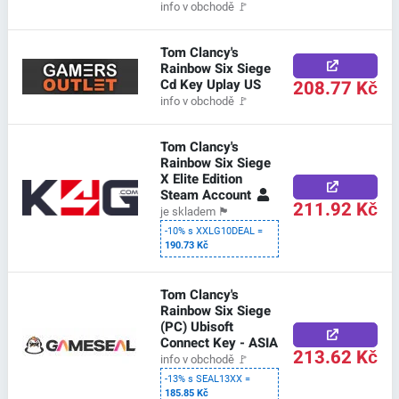
info v obchodě
🚩
Tom Clancy's
Rainbow Six Siege
Cd Key Uplay US
208.77 Kč
info v obchodě
🚩
Tom Clancy's
Rainbow Six Siege
X Elite Edition
Steam Account
211.92 Kč
je skladem
🏴
-10% s XXLG10DEAL =
190.73 Kč
Tom Clancy's
Rainbow Six Siege
(PC) Ubisoft
Connect Key - ASIA
213.62 Kč
info v obchodě
🚩
-13% s SEAL13XX =
185.85 Kč