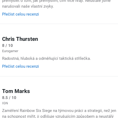
přemýšlet o tom, jak přemýšlím, čím více hraji. Neustále jsme
narušovali naše vlastní zvyky.
Přečíst celou recenzi
Chris Thursten
8 / 10
Eurogamer
Radostná, hluboká a odměňující taktická střílečka.
Přečíst celou recenzi
Tom Marks
8.5 / 10
IGN
Zaměření Rainbow Six Siege na týmovou práci a strategii, než jen
na schopnost mířit, ji odlišuje vzrušujícím způsobem a neustálý