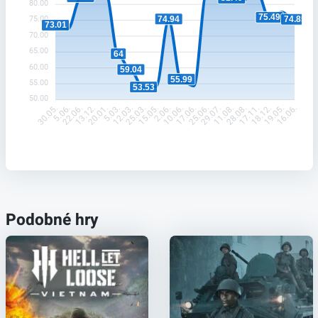
80.00
75.49
74.94
74.85
75.00
73.01
70.00
65.00
64
60.00
59.04
55.99
55.00
53.53
50.00
5.06.
22.06.
13.12.
20.01.
5.03.
12.03.
25.03.
15.05.
2.06.
10.06.
17.06.
25.06.
29.07.
11.08.
28.08.
17.11.
18.12.
19.05.
30.05.
16.06.
Podobné hry