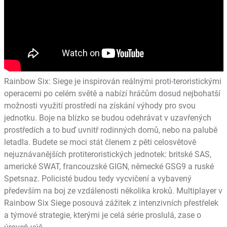
Rainbow Six: Siege je inspirován reálnými proti-teroristickými
operacemi po celém světě a nabízí hráčům dosud nejbohatší
možnosti využití prostředí na získání výhody pro svou
jednotku. Boje na blízko se budou odehrávat v uzavřených
prostředích a to buď uvnitř rodinných domů, nebo na palubě
letadla. Budete se moci stát členem z pěti celosvětově
nejuznávanějších protiteroristických jednotek: britské SAS,
americké SWAT, francouzské GIGN, německé GSG9 a ruské
Spetsnaz. Policisté budou tedy vycvičení a vybavený
především na boj ze vzdálenosti několika kroků. Multiplayer v
Rainbow Six Siege posouvá zážitek z intenzivních přestřelek
a týmové strategie, kterými je celá série proslulá, zase o