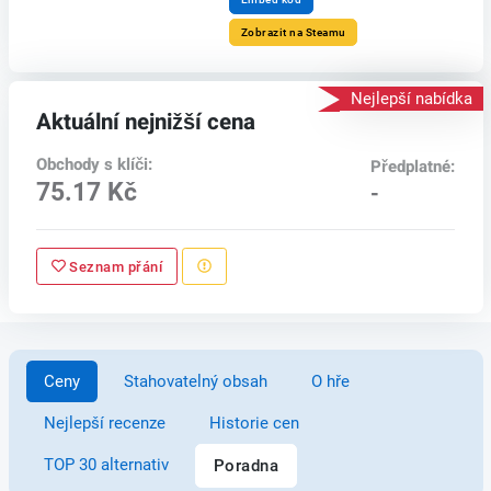
Zobrazit na Steamu
Nejlepší nabídka
Aktuální nejnižší cena
Obchody s klíči:
Předplatné:
75.17 Kč
-
Seznam přání
Ceny
Stahovatelný obsah
O hře
Nejlepší recenze
Historie cen
TOP 30 alternativ
Poradna