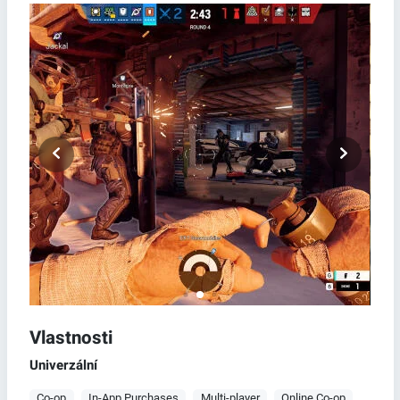
Vlastnosti
Univerzální
Co-op
In-App Purchases
Multi-player
Online Co-op