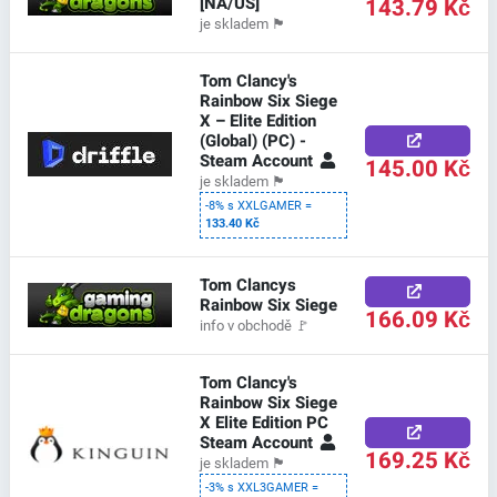
[NA/US]
143.79 Kč
je skladem
🏴
Tom Clancy's
Rainbow Six Siege
X – Elite Edition
(Global) (PC) -
Steam Account
145.00 Kč
je skladem
🏴
-8% s XXLGAMER =
133.40 Kč
Tom Clancys
Rainbow Six Siege
166.09 Kč
info v obchodě
🚩
Tom Clancy's
Rainbow Six Siege
X Elite Edition PC
Steam Account
169.25 Kč
je skladem
🏴
-3% s XXL3GAMER =