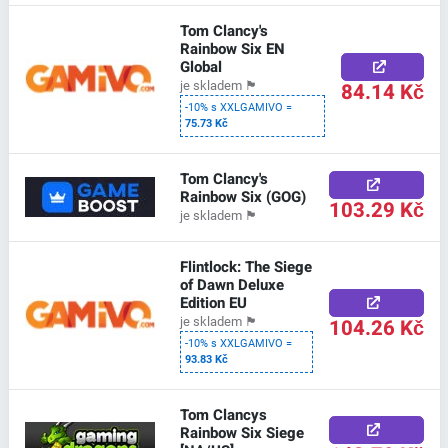
Tom Clancy's
Rainbow Six EN
Global
84.14 Kč
je skladem
🏴
-10% s XXLGAMIVO =
75.73 Kč
Tom Clancy's
Rainbow Six (GOG)
103.29 Kč
je skladem
🏴
Flintlock: The Siege
of Dawn Deluxe
Edition EU
104.26 Kč
je skladem
🏴
-10% s XXLGAMIVO =
93.83 Kč
Tom Clancys
Rainbow Six Siege