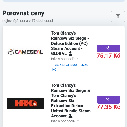
Porovnat ceny
nejlevnější cena v 17 obchodech
Tom Clancy's
Rainbow Six Siege -
Deluxe Edition (PC)
Steam Account -
GLOBAL
75.17 Kč
info v obchodě
🚩
-13% s SEAL13XX =
65.40
Kč
Tom Clancy's
Rainbow Six Siege &
Tom Clancy's
Rainbow Six
Extraction Deluxe
77.35 Kč
United Bundle Steam
Account
info v obchodě
🚩