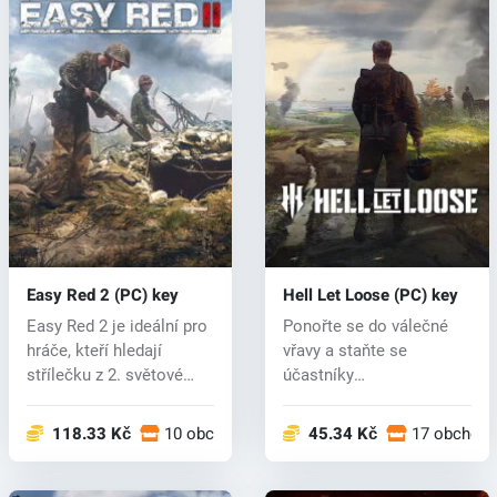
Easy Red 2 (PC) key
Hell Let Loose (PC) key
Easy Red 2 je ideální pro
Ponořte se do válečné
hráče, kteří hledají
vřavy a staňte se
střílečku z 2. světové
účastníky
války...
nejlegendárnějších
konfli...
118.33 Kč
10 obchodech
45.34 Kč
17 obchod