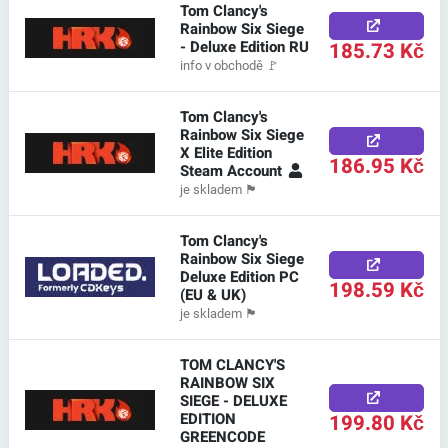
Tom Clancy's
Rainbow Six Siege
- Deluxe Edition RU
185.73 Kč
info v obchodě
🚩
Tom Clancy's
Rainbow Six Siege
X Elite Edition
186.95 Kč
Steam Account
je skladem
🏴
Tom Clancy's
Rainbow Six Siege
Deluxe Edition PC
198.59 Kč
(EU & UK)
je skladem
🏴
TOM CLANCY'S
RAINBOW SIX
SIEGE - DELUXE
EDITION
199.80 Kč
GREENCODE