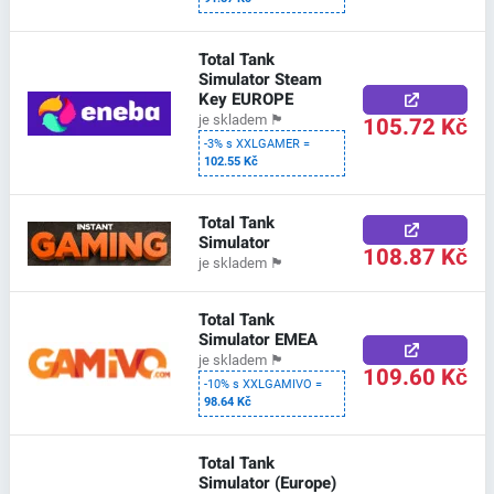
Total Tank
Simulator Steam
Key EUROPE
105.72 Kč
je skladem
🏴
-3% s XXLGAMER =
102.55 Kč
Total Tank
Simulator
108.87 Kč
je skladem
🏴
Total Tank
Simulator EMEA
je skladem
🏴
109.60 Kč
-10% s XXLGAMIVO =
98.64 Kč
Total Tank
Simulator (Europe)