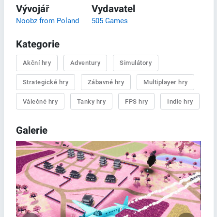
Vývojář
Vydavatel
Noobz from Poland
505 Games
Kategorie
Akční hry
Adventury
Simulátory
Strategické hry
Zábavné hry
Multiplayer hry
Válečné hry
Tanky hry
FPS hry
Indie hry
Galerie