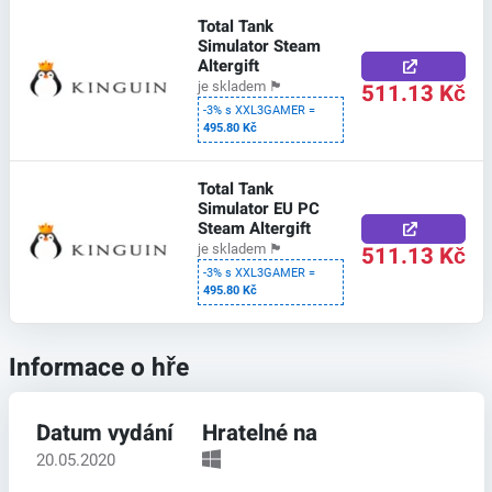
Total Tank
Simulator Steam
Altergift
511.13 Kč
je skladem
🏴
-3% s XXL3GAMER =
495.80 Kč
Total Tank
Simulator EU PC
Steam Altergift
511.13 Kč
je skladem
🏴
-3% s XXL3GAMER =
495.80 Kč
Informace o hře
Datum vydání
Hratelné na
20.05.2020