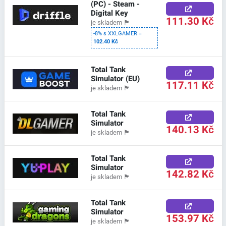
(PC) - Steam -
Digital Key
111.30 Kč
je skladem
🏴
-8% s XXLGAMER =
102.40 Kč
Total Tank
Simulator (EU)
117.11 Kč
je skladem
🏴
Total Tank
Simulator
140.13 Kč
je skladem
🏴
Total Tank
Simulator
142.82 Kč
je skladem
🏴
Total Tank
Simulator
153.97 Kč
je skladem
🏴