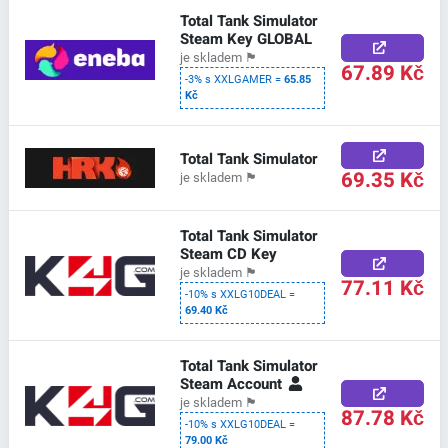
Total Tank Simulator
Steam Key GLOBAL
je skladem
🏴
67.89 Kč
-3% s XXLGAMER =
65.85
Kč
Total Tank Simulator
69.35 Kč
je skladem
🏴
Total Tank Simulator
Steam CD Key
je skladem
🏴
77.11 Kč
-10% s XXLG10DEAL =
69.40 Kč
Total Tank Simulator
Steam Account
je skladem
🏴
87.78 Kč
-10% s XXLG10DEAL =
79.00 Kč