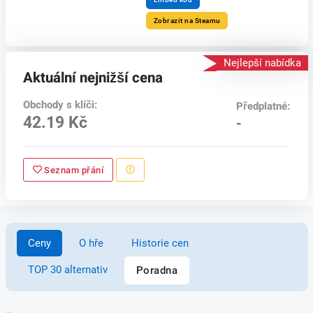
Zobrazit na Steamu
Nejlepší nabídka
Aktuální nejnižší cena
Obchody s klíči:
Předplatné:
42.19 Kč
-
Seznam přání
Ceny
O hře
Historie cen
TOP 30 alternativ
Poradna