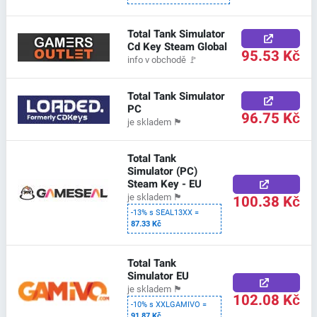
Total Tank Simulator
Cd Key Steam Global
95.53 Kč
info v obchodě
🚩
Total Tank Simulator
PC
96.75 Kč
je skladem
🏴
Total Tank
Simulator (PC)
Steam Key - EU
100.38 Kč
je skladem
🏴
-13% s SEAL13XX =
87.33 Kč
Total Tank
Simulator EU
je skladem
🏴
102.08 Kč
-10% s XXLGAMIVO =
91.87 Kč