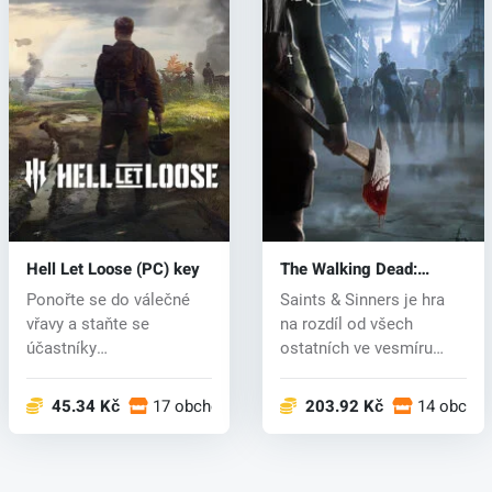
Hell Let Loose (PC) key
The Walking Dead:
Saints & Sinners (PC)
Ponořte se do válečné
Saints & Sinners je hra
key
vřavy a staňte se
na rozdíl od všech
účastníky
ostatních ve vesmíru
nejlegendárnějších
Walking...
konfli...
45.34 Kč
17 obchodech
203.92 Kč
14 obcho