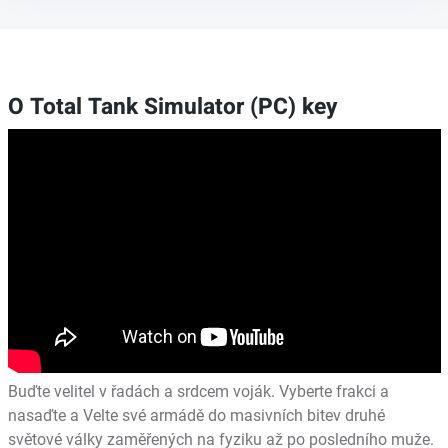
O Total Tank Simulator (PC) key
Buďte velitel v řadách a srdcem voják. Vyberte frakci a
nasaďte a Velte své armádě do masivních bitev druhé
světové války zaměřených na fyziku až po posledního muže.