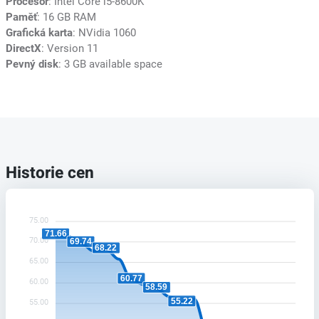
Procesor
: Intel Core i5-8600K
Paměť
: 16 GB RAM
Grafická karta
: NVidia 1060
DirectX
: Version 11
Pevný disk
: 3 GB available space
Historie cen
75.00
71.66
70.00
69.74
68.22
65.00
60.77
60.00
58.59
55.22
55.00