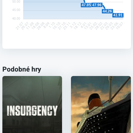
50.00
47.96
47.85
45.00
44.26
41.91
40.00
29.07.
11.08.
18.08.
28.08.
8.09.
1.10.
10.10.
27.10.
23.11.
3.12.
18.12.
4.01.
13.01.
25.02.
28.02.
22.03.
29.03.
23.06.
21.07.
10.07.
Podobné hry