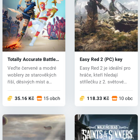
Totally Accurate Battle
Easy Red 2 (PC) key
Simulator (PC) key
Veďte červené a modré
Easy Red 2 je ideální pro
woblery ze starověkých
hráče, kteří hledají
říší, děsivých míst a
střílečku z 2. světové
fantasy...
války...
35.16 Kč
15 obchodech
118.33 Kč
10 obcho