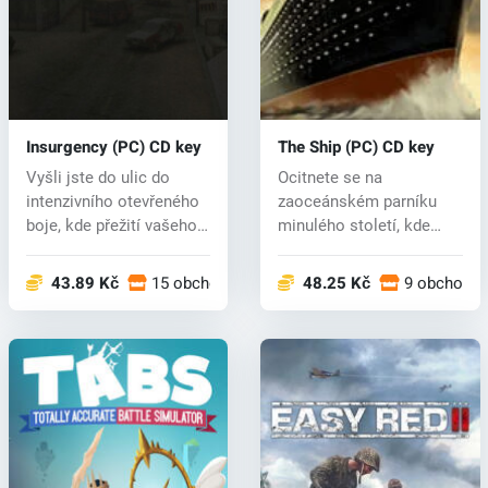
Insurgency (PC) CD key
The Ship (PC) CD key
Vyšli jste do ulic do
Ocitnete se na
intenzivního otevřeného
zaoceánském parníku
boje, kde přežití vašeho
minulého století, kde
týmu...
zažijete množství...
43.89 Kč
15 obchodech
48.25 Kč
9 obchode