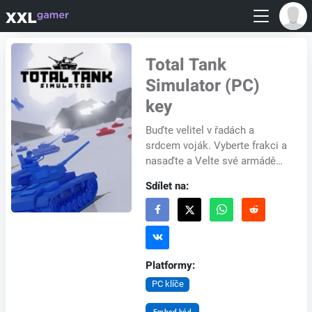
Total Tank
Simulator (PC)
key
Buďte velitel v řadách a
srdcem voják. Vyberte frakci a
nasaďte a Velte své armádě
do masivních bitev druhé
Sdílet na:
světové války zaměřených na
fyziku až po p...
Platformy:
PC klíče
Embed kód