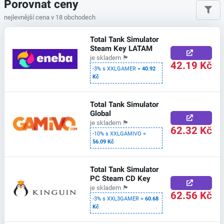
Porovnat ceny
nejlevnější cena v 18 obchodech
Total Tank Simulator
Steam Key LATAM
je skladem
🏴
42.19 Kč
-3% s XXLGAMER =
40.92
Kč
Total Tank Simulator
Global
je skladem
🏴
62.32 Kč
-10% s XXLGAMIVO =
56.09 Kč
Total Tank Simulator
PC Steam CD Key
je skladem
🏴
62.56 Kč
-3% s XXL3GAMER =
60.68
Kč