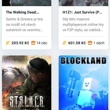
The Walking Dead:
H1Z1: Just Survive (PC)
Saints & Sinners (PC)
CD key
Saints & Sinners je hra
Děj této masivní
key
na rozdíl od všech
multiplayerové online hry
ostatních ve vesmíru
ve F2P stylu, se odehrává
Walking...
15 let...
203.92 Kč
14 obchodech
601.58 Kč
1 obchod