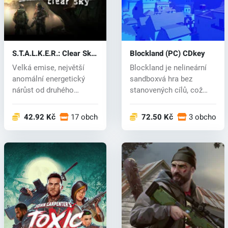
S.T.A.L.K.E.R.: Clear Sky
Blockland (PC) CDkey
(PC) key
Velká emise, největší
Blockland je nelineární
anomální energetický
sandboxvá hra bez
nárůst od druhého
stanovených cílů, což
incidentu v ja...
hráčům umož...
42.92 Kč
17 obchodech
72.50 Kč
3 obchode