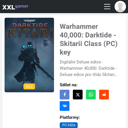
Warhammer
40,000: Darktide -
Skitarii Class (PC)
key
Digitální Deluxe edice -
Warhammer 40,000: Darktide -
Deluxe edice pro třídu Skitarii
obsahuje*: - Třída Skitarii -
Sdílet na:
DLC
Luxusní oblečení pro třídu -
Uniká...
Platformy:
PC klíče