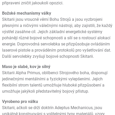
připraveni zničit jakoukoli opozici.
Božské mechanismy války
Skitarii jsou vroucně věrní Bohu Strojů a jsou vyzbrojeni
přesnými a ničivými válečnými nástroji, aby zajistili, že každý
výstřel zasáhne cíl. Jejich základní energetické systémy
pohánějí různé bojové schopnosti a sílí se s rostoucí alokací
energie. Doprovodná servolebka se přizpůsobuje ovládáním
laserové pistole a prováděním protokolů pro vyšetřování dat.
Další servolebky zvyšují bojové schopnosti Skitarii.
Maso je slabé, kov je silný
Skitarii Alpha Primus, oblíbenci Strojového boha, disponují
jedinečnými mentálními a fyzickými vylepšeními. Jejich
flexibilní strom talentů umožňuje hluboké přizpůsobení a
umožňuje jakýkoli představitelný bojový přístup.
Vyrobeno pro válku
Skitarii, ačkoli se drží doktrín Adeptus Mechanicus, jsou
unikátně konstruováni s volitelnými typy materiálů, vzory