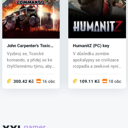
John Carpenter's Toxic
HumanitZ (PC) key
Commando (PC) key
Vyzbroj se, Toxické
V důsledku zombie
komando, a přidej se ke
apokalypsy se civilizace
čtyřčlennému týmu, abys
rozpadla a zeekové nyní
vyhnal...
vládnou...
300.42 Kč
16 obchodech
109.11 Kč
18 obcho