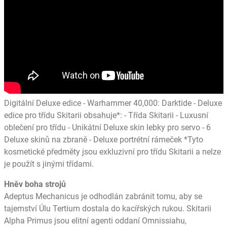
Digitální Deluxe edice - Warhammer 40,000: Darktide - Deluxe
edice pro třídu Skitarii obsahuje*: - Třída Skitarii - Luxusní
oblečení pro třídu - Unikátní Deluxe skin lebky pro servo - 6
Deluxe skinů na zbraně - Deluxe portrétní rámeček *Tyto
kosmetické předměty jsou exkluzivní pro třídu Skitarii a nelze
je použít s jinými třídami.
Hněv boha strojů
Adeptus Mechanicus je odhodlán zabránit tomu, aby se
tajemství Úlu Tertium dostala do kacířských rukou. Skitarii
Alpha Primus jsou elitní agenti oddaní Omnissiahu,