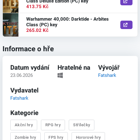
Class Deluxe Edition (PC) key
413.75 Kč
Warhammer 40,000: Darktide - Arbites
Class (PC) key
265.02 Kč
Informace o hře
Datum vydání
Hratelné na
Vývojář
23.06.2026
Fatshark
Vydavatel
Fatshark
Kategorie
Akční hry
RPG hry
Střílečky
Zombie hry
FPS hry
Hororové hry