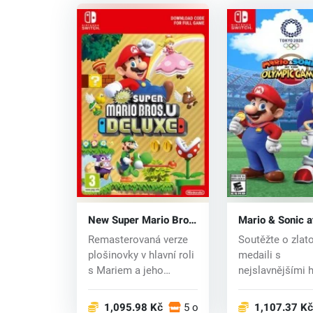
New Super Mario Bros.
Mario & Sonic a
U (Switch) key
Olympic Games
Remasterovaná verze
Soutěžte o zlat
2020 (Swith) k
plošinovky v hlavní roli
medaili s
s Mariem a jeho
nejslavnějšími h
bratrem Luigi,...
které známe z h
společ...
1,095.98 Kč
5 obchodech
1,107.37 Kč