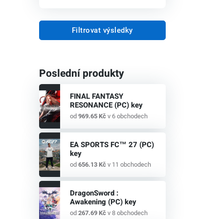
Filtrovat výsledky
Poslední produkty
FINAL FANTASY
RESONANCE (PC) key
od
969.65 Kč
v 6 obchodech
EA SPORTS FC™ 27 (PC)
key
od
656.13 Kč
v 11 obchodech
DragonSword :
Awakening (PC) key
od
267.69 Kč
v 8 obchodech