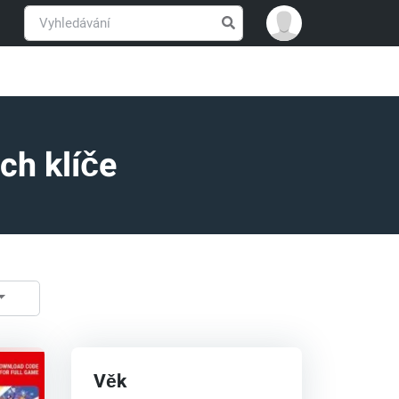
ch klíče
Věk