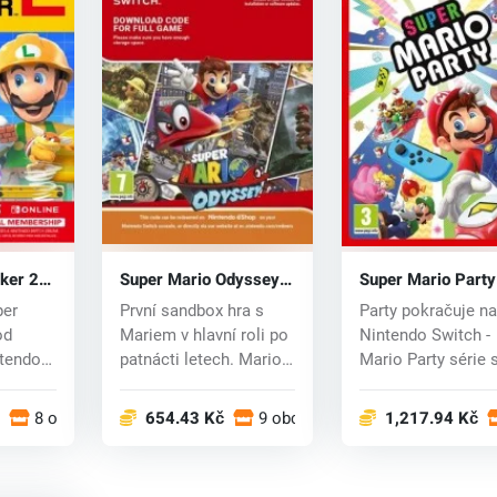
ker 2
Super Mario Odyssey
Super Mario Party
(Switch) key
(Switch) key
per
První sandbox hra s
Party pokračuje na
od
Mariem v hlavní roli po
Nintendo Switch -
ntendo
patnácti letech. Mario
Mario Party série 
cko...
vyskočí...
vrací s maximální..
8 obchodech
654.43 Kč
9 obchodech
1,217.94 Kč