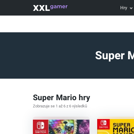
Hry
Super M
Super Mario hry
Zobrazuje se 1 až 6 z 6 výsledků