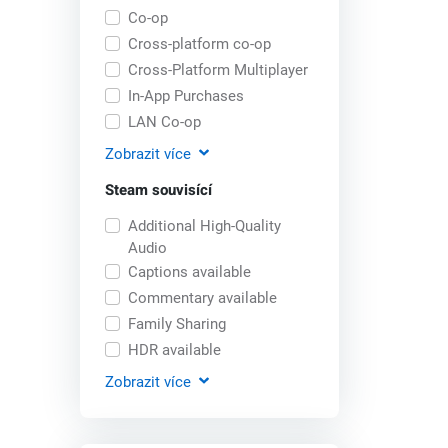
Co-op
Cross-platform co-op
Cross-Platform Multiplayer
In-App Purchases
LAN Co-op
Zobrazit
více
Steam souvisící
Additional High-Quality
Audio
Captions available
Commentary available
Family Sharing
HDR available
Zobrazit
více