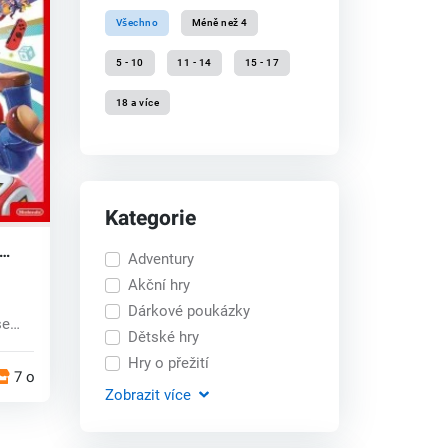
Všechno
Méně než 4
5 - 10
11 - 14
15 - 17
18 a více
Kategorie
Adventury
Akční hry
Dárkové poukázky
se
Dětské hry
.
Hry o přežití
7 obchodech
Zobrazit
více