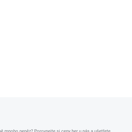
ečně mnoho peněz? Porovnejte si ceny her u nás a ušetřete.