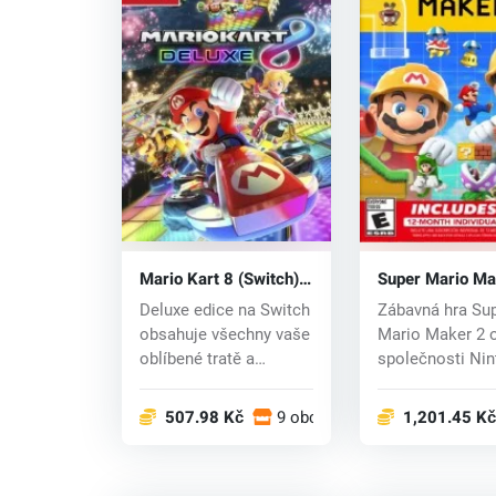
Mario Kart 8 (Switch)
Super Mario Ma
key
(Switch) key
Deluxe edice na Switch
Zábavná hra Su
obsahuje všechny vaše
Mario Maker 2 
oblíbené tratě a
společnosti Ni
postavy z pův...
vám nabízí ikoni
507.98 Kč
9 obchodech
1,201.45 Kč