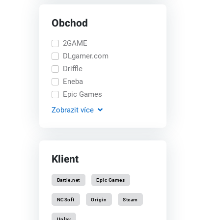
Obchod
2GAME
DLgamer.com
Driffle
Eneba
Epic Games
Zobrazit
více
Klient
Battle.net
Epic Games
NCSoft
Origin
Steam
Uplay