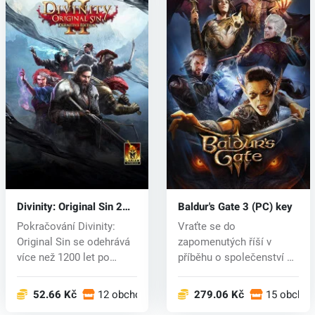
Divinity: Original Sin 2
Baldur's Gate 3 (PC) key
(PC) CD key
Pokračování Divinity:
Vraťte se do
Original Sin se odehrává
zapomenutých říší v
více než 1200 let po
příběhu o společenství a
prvním...
zradě, obětavosti...
52.66 Kč
12 obchodech
279.06 Kč
15 obcho