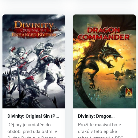
Divinity: Original Sin (PC)
Divinity: Dragon
CD key
Commander (PC) CD key
Děj hry je umístěn do
Prožijte masivní boje
období před událostmi v
draků v této epické