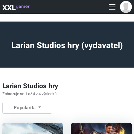
Larian Studios hry (vydavatel)
Larian Studios hry
Zobrazuje se 1 až 4 z 4 výsledků
Popularita