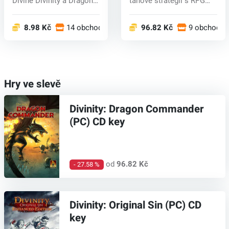
Divine Divinity a Dragon
tahové strategii s RPG
Knig...
prvky v Di...
8.98 Kč
14 obchodech
96.82 Kč
9 obchodec
Hry ve slevě
Divinity: Dragon Commander
(PC) CD key
od
96.82 Kč
- 27.58 %
Divinity: Original Sin (PC) CD
key