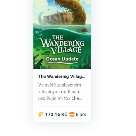
The Wandering Village
(PC) key
Ve světě zaplaveném
záhadnými rostlinami
uvolňujícími toxické
spory hledá s...
172.16 Kč
8 obchodech