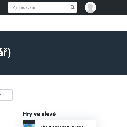
ář)
Hry ve slevě