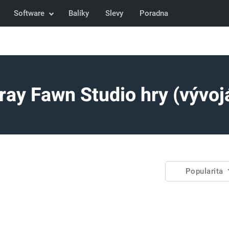
Software
Balíky
Slevy
Poradna
ray Fawn Studio hry (vývoj
Popularita