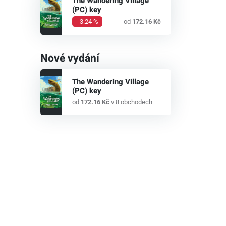
The Wandering Village
(PC) key
- 3.24 %
od
172.16 Kč
Nové vydání
The Wandering Village
(PC) key
od
172.16 Kč
v 8 obchodech