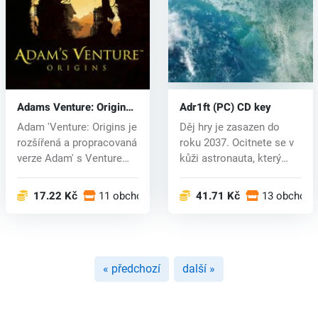
Adams Venture: Origins
Adr1ft (PC) CD key
(PC) CD key
Adam 'Venture: Origins je
Děj hry je zasazen do
rozšířená a propracovaná
roku 2037. Ocitnete se v
verze Adam' s Venture
kůži astronauta, který
Ch...
přeži...
17.22 Kč
11 obchodech
41.71 Kč
13 obchode
« předchozí
další »