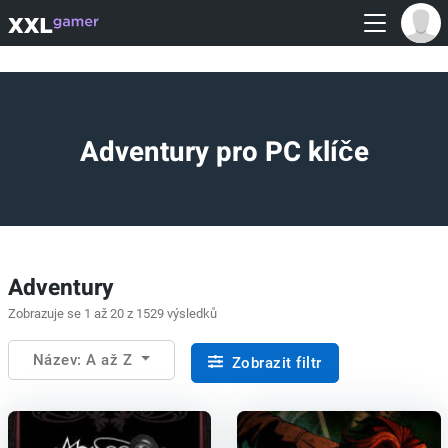
Adventury pro PC klíče
Adventury
Zobrazuje se 1 až 20 z 1529 výsledků
Název: A až Z
Zobrazit filtr