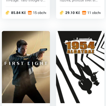
Tri-Edge. Tato trilogie o...
růžová, protože svět si
prošel g...
85.84 Kč
15 obchodech
29.10 Kč
11 obchode