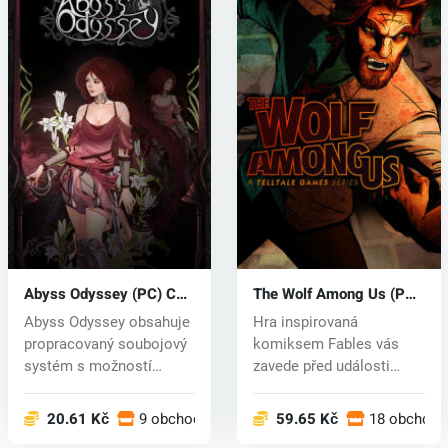
Abyss Odyssey (PC) CD
The Wolf Among Us (PC)
key
CD key
Abyss Odyssey obsahuje
Hra inspirovaná
propracovaný soubojový
komiksem Fables vás
systém s možností
zavede před události
získání si...
série, do světa, v...
20.61 Kč
9 obchodech
59.65 Kč
18 obchode