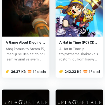
A Game About Digging A
A Hat in Time (PC) CD
Hole (PC) key
key
Ahoj komunito Steam 👋,
A Hat in Time je
jmenuji se Ben a tuto hru
trojrozměrná skákačka s
jsem vyvinul ve svém
roztomilou komiksovým
voln...
stylizací a...
36.37 Kč
12 obchodech
242.23 Kč
15 obcho