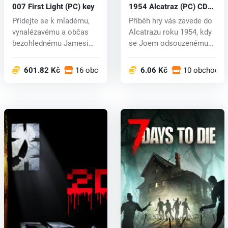
007 First Light (PC) key
1954 Alcatraz (PC) CD
key
Přidejte se k mladému,
Příběh hry vás zavede do
vynalézavému a občas
Alcatrazu roku 1954, kdy
bezohlednému Jamesi
se Joem odsouzenému
Bondovi, kt...
na 40...
601.82 Kč
16 obchodech
6.06 Kč
10 obchodec