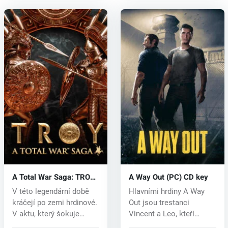
A Total War Saga: TROY
A Way Out (PC) CD key
(PC) key
V této legendární době
Hlavními hrdiny A Way
kráčejí po zemi hrdinové.
Out jsou trestanci
V aktu, který šokuje
Vincent a Leo, kteří
svět,...
pochopitelně...