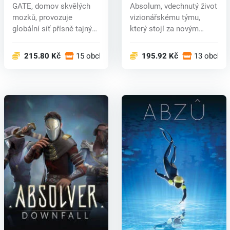
GATE, domov skvělých
Absolum, vdechnutý život
mozků, provozuje
vizionářskému týmu,
globální síť přísně tajných
který stojí za novým
výzkumnýc...
pojetím b...
215.80 Kč
15 obchodech
195.92 Kč
13 obcho