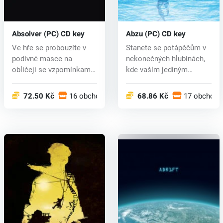
Absolver (PC) CD key
Abzu (PC) CD key
Ve hře se probouzíte v
Stanete se potápěčům v
podivné masce na
nekonečných hlubinách,
obličeji se vzpomínkami
kde vaším jediným
na speciáln...
úkolem bude...
72.50 Kč
16 obchodech
68.86 Kč
17 obchode