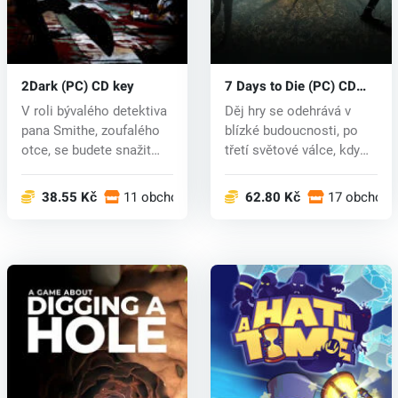
2Dark (PC) CD key
7 Days to Die (PC) CD
key
V roli bývalého detektiva
Děj hry se odehrává v
pana Smithe, zoufalého
blízké budoucnosti, po
otce, se budete snažit
třetí světové válce, kdy
zac...
se Ze...
38.55 Kč
11 obchodech
62.80 Kč
17 obchode