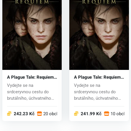
A Plague Tale: Requiem
A Plague Tale: Requiem
(PC) key
(Xbox One) key
Vydejte se na
Vydejte se na
srdceryvnou cestu do
srdceryvnou cestu do
brutálního, úchvatného
brutálního, úchvatného
světa a zachraňte...
světa a zachraňte...
242.23 Kč
20 obchodech
241.99 Kč
10 obcho