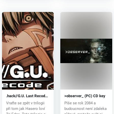
.hack//G.U. Last Recode
>observer_ (PC) CD key
(PC) CD key
Vraťte se zpět v trilogii
Píše se rok 2084 a
při tom jak Hasero loví
budoucnost není zdaleka