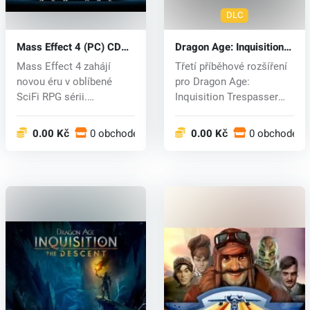
DLC
Mass Effect 4 (PC) CD
Dragon Age: Inquisition
key
Trespasser DLC (PC) CD
Mass Effect 4 zahájí
Třetí příběhové rozšíření
key
novou éru v oblíbené
pro Dragon Age:
SciFi RPG sérii.
Inquisition Trespasser
Nejnovější Mass...
představuj...
0.00 Kč
0 obchodech
0.00 Kč
0 obchodech