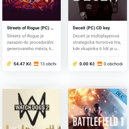
Streets of Rogue (PC) CD
Deceit (PC) CD key
key
Streets of Rogue je
Deceit je multiplayerová
zasazen do procedurální
strategická hororová hra,
generovaného města, kde
kde skupinka 6 lidí je u...
obyvate...
54.47 Kč
13 obchodech
0.00 Kč
0 obchodech