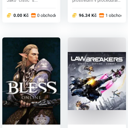
Jako "čistič" s...
prostředím v procedurální
generovan...
0.00 Kč
0 obchodech
96.34 Kč
1 obchodec