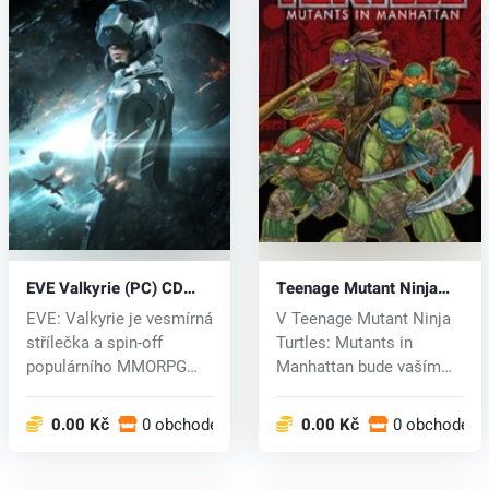
EVE Valkyrie (PC) CD
Teenage Mutant Ninja
key
Turtles: Mutants in
EVE: Valkyrie je vesmírná
V Teenage Mutant Ninja
Manhattan (PC) CD key
střílečka a spin-off
Turtles: Mutants in
populárního MMORPG
Manhattan bude vaším
EVE Onlin...
úkolem chrá...
0.00 Kč
0 obchodech
0.00 Kč
0 obchodech