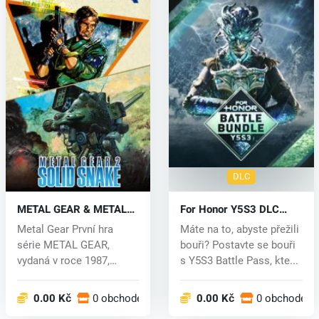
DLC
METAL GEAR & METAL
For Honor Y5S3 DLC
GEAR 2: Solid Snake (PC)
(PC) key
Metal Gear První hra
Máte na to, abyste přežili
key
série METAL GEAR,
bouři? Postavte se bouři
vydaná v roce 1987,
s Y5S3 Battle Pass, kte...
představila průl...
0.00 Kč
0 obchodech
0.00 Kč
0 obchodech