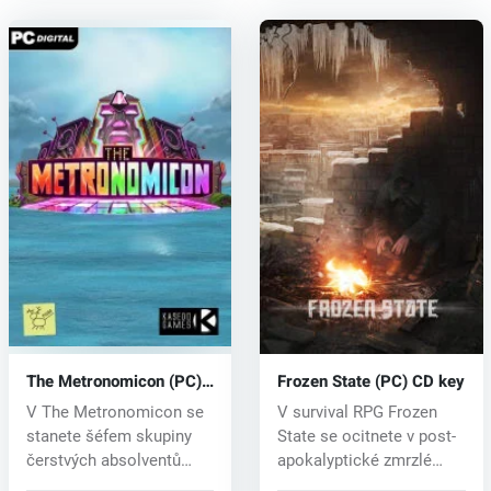
The Metronomicon (PC)
Frozen State (PC) CD key
CD key
V The Metronomicon se
V survival RPG Frozen
stanete šéfem skupiny
State se ocitnete v post-
čerstvých absolventů
apokalyptické zmrzlé
školy rytm...
zemi Si...