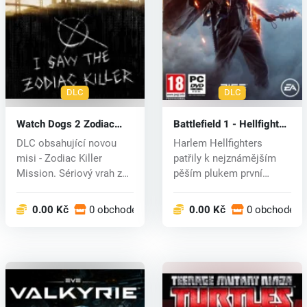
DLC
DLC
Watch Dogs 2 Zodiac
Battlefield 1 - Hellfighter
Killer Mission DLC
Pack (PC) CD key
DLC obsahující novou
Harlem Hellfighters
(PC)CD key
misi - Zodiac Killer
patřily k nejznámějším
Mission. Sériový vrah za
pěším plukem první
sebou po...
světové války...
0.00 Kč
0 obchodech
0.00 Kč
0 obchodech