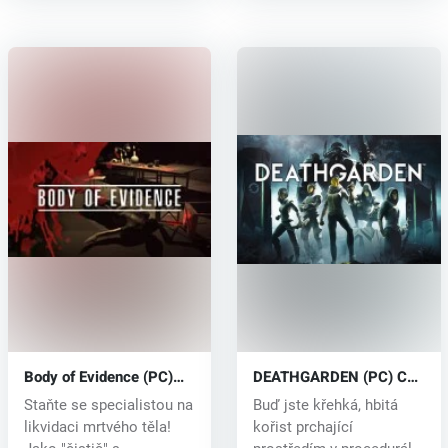
Body of Evidence (PC)
DEATHGARDEN (PC) CD
CD key
key
Staňte se specialistou na
Buď jste křehká, hbitá
likvidaci mrtvého těla!
kořist prchající