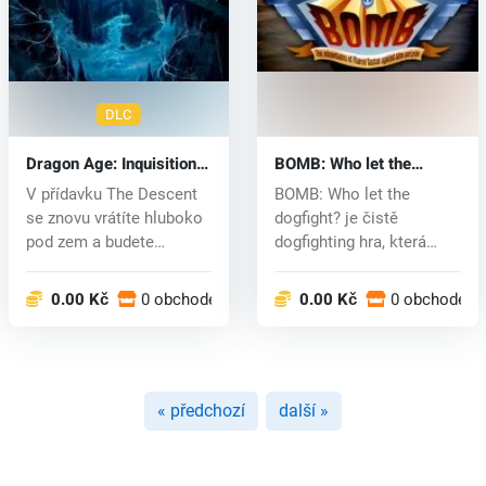
DLC
Dragon Age: Inquisition
BOMB: Who let the
The Descent DLC (PC)
dogfight? (PC) CD key
V přídavku The Descent
BOMB: Who let the
CD key
se znovu vrátíte hluboko
dogfight? je čistě
pod zem a budete
dogfighting hra, která
detailnějš...
mísí prvky arká...
0.00 Kč
0 obchodech
0.00 Kč
0 obchodech
« předchozí
další »