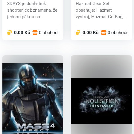
(PC) CD key
8DAYS je dual-stick
Hazmat Gear Set
shooter, což znamená, že
obsahuje: Hazmat
jednou pákou na
výstroj, Hazmat Go-Bag,
gamepadu řídít...
POF P416 Assault R...
0.00 Kč
0 obchodech
0.00 Kč
0 obchodech