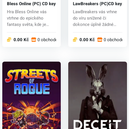
Bless Online (PC) CD key
LawBreakers (PC)CD key
Hra Bless Online vás
LawBreakers vás vrhne
vtrhne do epického
do víru snížené či
fantasy světa, kde je
dokonce úplně žádné
každá vaše vo...
gravitace na m...
0.00 Kč
0 obchodech
0.00 Kč
0 obchodech