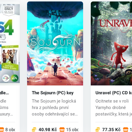
dle
The Sojourn (PC) key
Unravel (PC) CD k
CD key
dle
The Sojourn je logická
Ocitnete se v roli
Sims
hra z pohledu první
Yarnyho drobné
uxury
osoby odehrávající se v
postavičky, která j
..
pohlcují...
tvořena jedním bavl
8 obchodech
40.98 Kč
15 obchodech
77.35 Kč
1