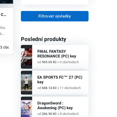
) CD
Filtrovat výsledky
ěhu
a,
Poslední produkty
..
3 obchodech
FINAL FANTASY
RESONANCE (PC) key
od
969.65 Kč
v 6 obchodech
EA SPORTS FC™ 27 (PC)
key
od
688.14 Kč
v 11 obchodech
DragonSword :
Awakening (PC) key
od
266.96 Kč
v 8 obchodech