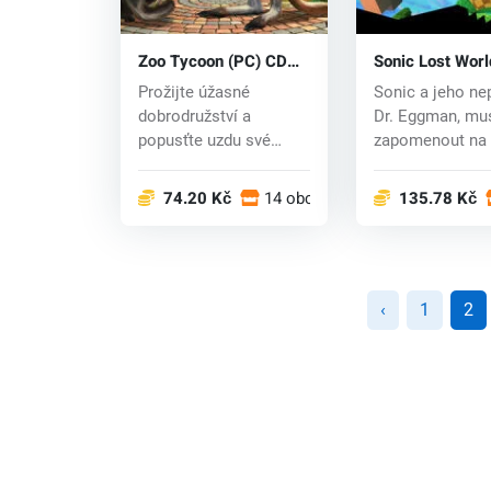
Zoo Tycoon (PC) CD
Sonic Lost Worl
key
CD key
Prožijte úžasné
Sonic a jeho nep
dobrodružství a
Dr. Eggman, mu
popusťte uzdu své
zapomenout na
fantazie v této zábavné
rivalitu a spojit..
h...
74.20 Kč
14 obchodech
135.78 Kč
‹
1
2