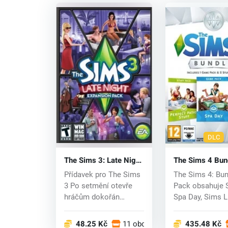
DLC
The Sims 3: Late Night
The Sims 4 Bun
(PC) CD key
Pack DLC (PC)
Přídavek pro The Sims
The Sims 4: Bun
3 Po setmění otevře
Pack obsahuje 
hráčům dokořán
Spa Day, Sims L
centrum města, kte...
Party Stuff, Sim.
48.25 Kč
11 obchodech
435.48 Kč