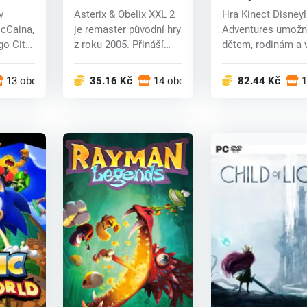
(PC) CD key
(PC) CD key
v
Asterix & Obelix XXL 2
Hra Kinect Disney
cCaina,
je remaster původní hry
Adventures umožn
go City
z roku 2005. Přináší
dětem, rodinám a
mno...
fanouškům Dis...
13 obchodech
35.16 Kč
14 obchodech
82.44 Kč
1