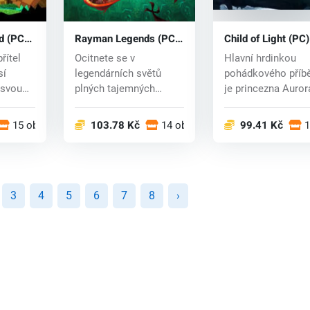
d (PC)
Rayman Legends (PC)
Child of Light (PC
CD key
key
řítel
Ocitnete se v
Hlavní hrdinkou
sí
legendárních světů
pohádkového příb
 svou
plných tajemných
je princezna Auror
.
hradů, upíry, duchy,
která bude spolu s.
řeck...
15 obchodech
103.78 Kč
14 obchodech
99.41 Kč
1
3
4
5
6
7
8
›