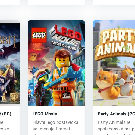
t (PC)
LEGO Movie
Party Animals (PC
Videogame (PC) CD
key
je
Hlavní lego postavička
Party Animals je
key
rý se
se jmenuje Emmett,
společenská hra p