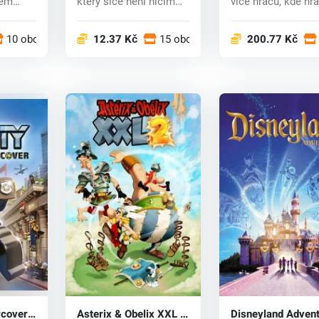
fem
který sice není ničím
více hráčů, kde hrá
d...
zajímavý, j...
ovládají roztomi...
10 obchodech
12.37 Kč
15 obchodech
200.77 Kč
rcover
Asterix & Obelix XXL 2
Disneyland Adven