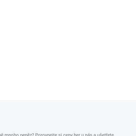
ečně mnoho peněz? Porovnejte si ceny her u nás a ušetřete.