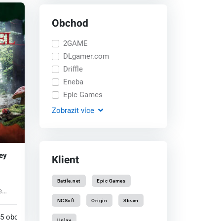
Obchod
2GAME
DLgamer.com
Driffle
Eneba
Epic Games
Zobrazit
více
ey
Klient
Battle.net
Epic Games
e
n...
NCSoft
Origin
Steam
5 obchodech
Uplay