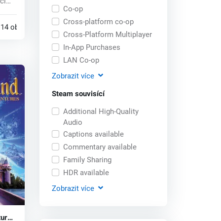
či
Co-op
Cross-platform co-op
14 obchodech
Cross-Platform Multiplayer
In-App Purchases
LAN Co-op
Zobrazit
více
Steam souvisící
Additional High-Quality
Audio
Captions available
Commentary available
Family Sharing
HDR available
Zobrazit
více
tures