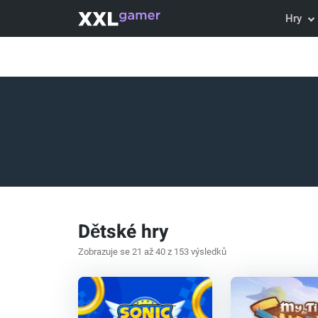
Hry
Dětské hry
Zobrazuje se 21 až 40 z 153 výsledků