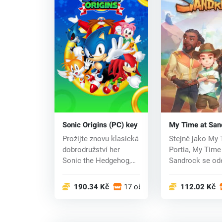
Sonic Origins (PC) key
My Time at San
(PC) CD key
Prožijte znovu klasická
Stejně jako My 
dobrodružství her
Portia, My Time
Sonic the Hedgehog,
Sandrock se od
Sonic the Hed...
ve zdravém p...
190.34 Kč
17 obchodech
112.02 Kč