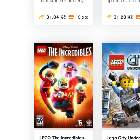
například neohrožený
spolu s Gandal
Ka...
vydává na dobro
31.04 Kč
16 obchodech
31.28 Kč
LEGO The Incredibles
Lego City Unde