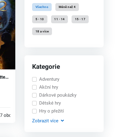
Všechno
Méně než 4
5 - 10
11 - 14
15 - 17
18 a více
Kategorie
tten
Adventury
ey
Akční hry
Dárkové poukázky
Dětské hry
Hry o přežití
7 obchodech
Zobrazit
více