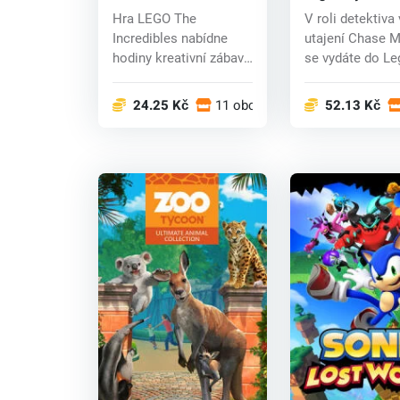
(PC) CD key
(PC) CD key
Hra LEGO The
V roli detektiva 
Incredibles nabídne
utajení Chase M
hodiny kreativní zábavy
se vydáte do Le
a strhující dobrod...
s cílem za...
24.25 Kč
11 obchodech
52.13 Kč