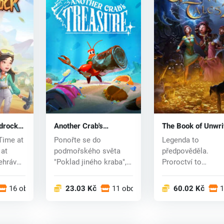
drock
Another Crab's
The Book of Unwri
Treasure (PC) key
Tales 2 (PC) CD k
Time at
Ponořte se do
Legenda to
 at
podmořského světa
předpověděla.
ehrává
"Poklad jiného kraba",
Proroctví to
kde se vži...
předpovídalo.
Dobrodružná sága
16 obchodech
23.03 Kč
11 obchodech
60.02 Kč
1
pokrač...