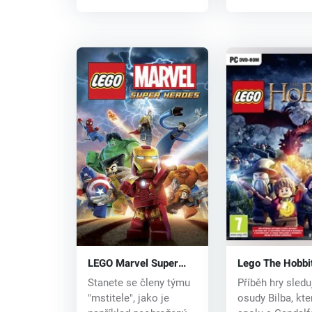
LEGO Marvel Super
Lego The Hobbi
Heroes (PC) CD key
CD key
Stanete se členy týmu
Příběh hry sledu
"mstitele", jako je
osudy Bilba, kte